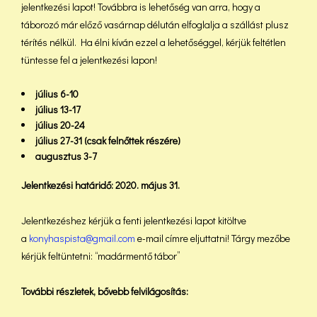
jelentkezési lapot! Továbbra is lehetőség van arra, hogy a
táborozó már előző vasárnap délután elfoglalja a szállást plusz
térítés nélkül. Ha élni kíván ezzel a lehetőséggel, kérjük feltétlen
tüntesse fel a jelentkezési lapon!
július 6-10
július 13-17
július 20-24
július 27-31 (csak felnőttek részére)
augusztus 3-7
Jelentkezési határidő: 2020. május 31.
Jelentkezéshez kérjük a fenti jelentkezési lapot kitöltve
a
konyhaspista@gmail.com
e-mail címre eljuttatni! Tárgy mezőbe
kérjük feltüntetni: “madármentő tábor”
További részletek, bővebb felvilágosítás: