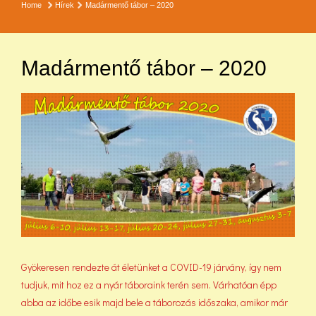
Home
Hírek
Madármentő tábor – 2020
Madármentő tábor – 2020
Gyökeresen rendezte át életünket a COVID-19 járvány, így nem
tudjuk, mit hoz ez a nyár táboraink terén sem. Várhatóan épp
abba az időbe esik majd bele a táborozás időszaka, amikor már