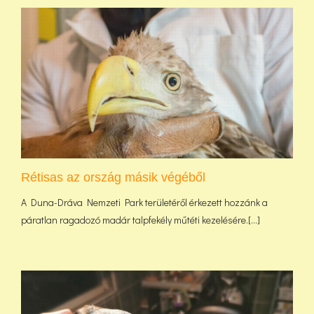
Rétisas az ország másik végéből
A Duna-Dráva Nemzeti Park területéről érkezett hozzánk a
páratlan ragadozó madár talpfekély műtéti kezelésére.[...]