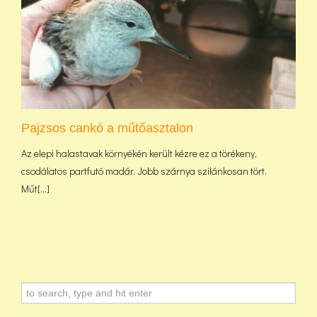
Pajzsos cankó a műtőasztalon
Az elepi halastavak környékén került kézre ez a törékeny,
csodálatos partfutó madár. Jobb szárnya szilánkosan tört.
Műt[...]