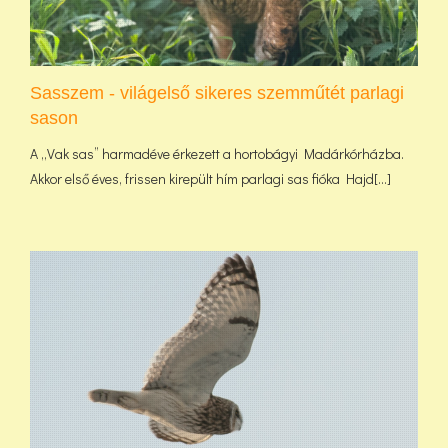
Sasszem - világelső sikeres szemműtét parlagi
sason
A „Vak sas” harmadéve érkezett a hortobágyi Madárkórházba.
Akkor első éves, frissen kirepült hím parlagi sas fióka Hajd[...]