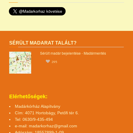
SÉRÜLT MADARAT TALÁLT?
Sérült madár bejelentése - Madármentés
295
Elérhetőségek:
Madárkórház Alapítvány
Cím: 4071 Hortobágy, Petőfi tér 6.
Tel: 0630/9-435-494
e-mail:
madarkorhaz@gmail.com
Adószám: 18557899-1-09