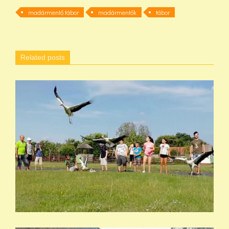
madármentő tábor
madármentők
tábor
Related posts