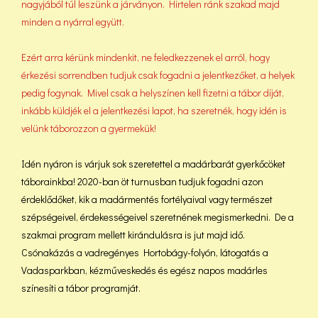
nagyjából túl leszünk a járványon. Hirtelen ránk szakad majd
minden a nyárral együtt.
Ezért arra kérünk mindenkit, ne feledkezzenek el arról, hogy
érkezési sorrendben tudjuk csak fogadni a jelentkezőket, a helyek
pedig fogynak. Mivel csak a helyszínen kell fizetni a tábor díját,
inkább küldjék el a jelentkezési lapot, ha szeretnék, hogy idén is
velünk táborozzon a gyermekük!
Idén nyáron is várjuk sok szeretettel a madárbarát gyerkőcöket
táborainkba! 2020-ban öt turnusban tudjuk fogadni azon
érdeklődőket, kik a madármentés fortélyaival vagy természet
szépségeivel, érdekességeivel szeretnének megismerkedni. De a
szakmai program mellett kirándulásra is jut majd idő.
Csónakázás a vadregényes Hortobágy-folyón, látogatás a
Vadasparkban, kézműveskedés és egész napos madárles
színesíti a tábor programját.