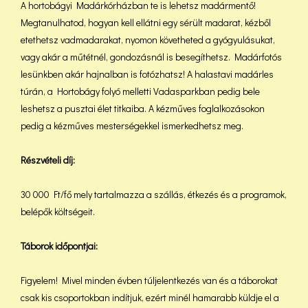
A hortobágyi Madárkórházban te is lehetsz madármentő!
Megtanulhatod, hogyan kell ellátni egy sérült madarat, kézből
etethetsz vadmadarakat, nyomon követheted a gyógyulásukat,
vagy akár a műtétnél, gondozásnál is besegíthetsz. Madárfotós
lesünkben akár hajnalban is fotózhatsz! A halastavi madárles
túrán, a Hortobágy folyó melletti Vadasparkban pedig bele
leshetsz a pusztai élet titkaiba. A kézműves foglalkozásokon
pedig a kézműves mesterségekkel ismerkedhetsz meg.
Részvételi díj:
30 000 Ft/fő mely tartalmazza a szállás, étkezés és a programok,
belépők költségeit.
Táborok időpontjai:
Figyelem! Mivel minden évben túljelentkezés van és a táborokat
csak kis csoportokban indítjuk, ezért minél hamarabb küldje el a