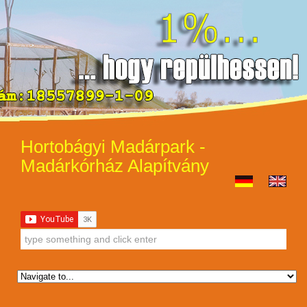
Hortobágyi Madárpark -
Madárkórház Alapítvány