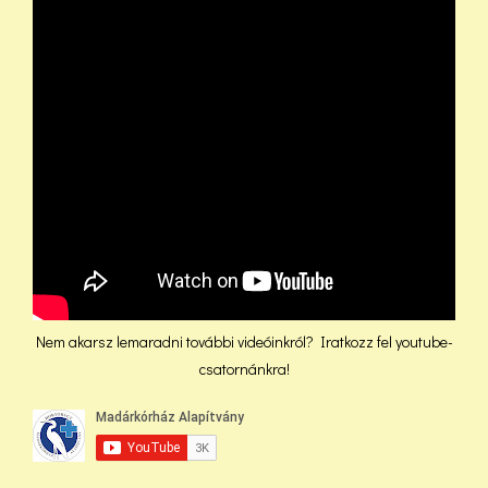
Nem akarsz lemaradni további videóinkról? Iratkozz fel youtube-
csatornánkra!