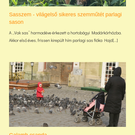
Sasszem - világelső sikeres szemműtét parlagi
sason
A „Vak sas” harmadéve érkezett a hortobágyi Madárkórházba.
Akkor első éves, frissen kirepült hím parlagi sas fióka Hajd[...]