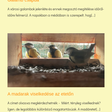
Galamb csapda
A városi galambok jelenléte és ennek megosztó megítélése időről-
időre felmerül. A napokban a médiában is szerepelt, hog[...]
A madarak viselkedése az etetőn
A címet olvasva megkérdezhetnék: - Miért, tényleg viselkednek?
Igen, de legalábbis különböző magatartásúak. A madáretet[...]