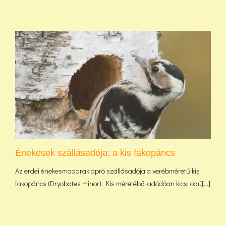
Énekesek szállásadója: a kis fakopáncs
Az erdei énekesmadarak apró szállásadója a verébméretű kis
fakopáncs (Dryobates minor). Kis méretéből adódóan kicsi odú[...]