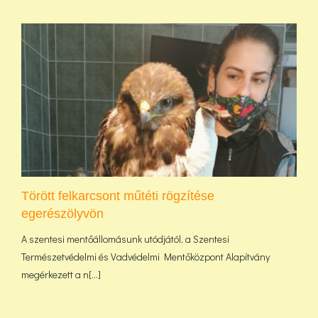
Törött felkarcsont műtéti rögzítése
egerészölyvön
A szentesi mentőállomásunk utódjától, a Szentesi
Természetvédelmi és Vadvédelmi Mentőközpont Alapítvány
megérkezett a n[...]