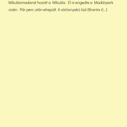
Mikulásmadarat hozott a Mikulás. El is engedte a Madárpark
vizén. Pár perc után elrepült. A vörösnyakú lúd (Branta r[...]