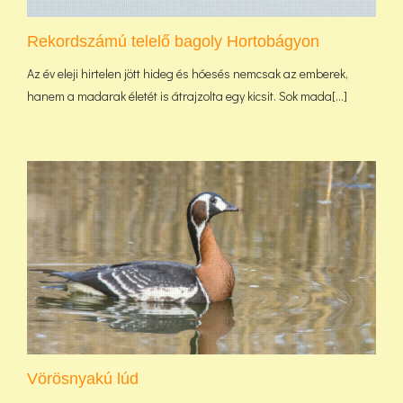
Rekordszámú telelő bagoly Hortobágyon
Az év eleji hirtelen jött hideg és hóesés nemcsak az emberek,
hanem a madarak életét is átrajzolta egy kicsit. Sok mada[...]
Vörösnyakú lúd