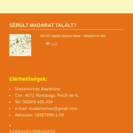
SÉRÜLT MADARAT TALÁLT?
Sérült madár bejelentése - Madármentés
295
Elérhetőségek:
Madárkórház Alapítvány
Cím: 4071 Hortobágy, Petőfi tér 6.
Tel: 0630/9-435-494
e-mail:
madarkorhaz@gmail.com
Adószám: 18557899-1-09
Adatkezelési tájékoztató
tó