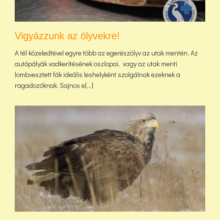
Vigyázzunk az ölyvekre!
A tél közeledtével egyre több az egerészölyv az utak mentén. Az
autópályák vadkerítésének oszlopai, vagy az utak menti
lombvesztett fák ideális leshelyként szolgálnak ezeknek a
ragadozóknak. Sajnos e[...]