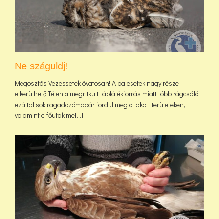
Ne száguldj!
Megosztás Vezessetek óvatosan! A balesetek nagy része
elkerülhető!Télen a megritkult táplálékforrás miatt több rágcsáló,
ezáltal sok ragadozómadár fordul meg a lakott területeken,
valamint a főutak me[...]