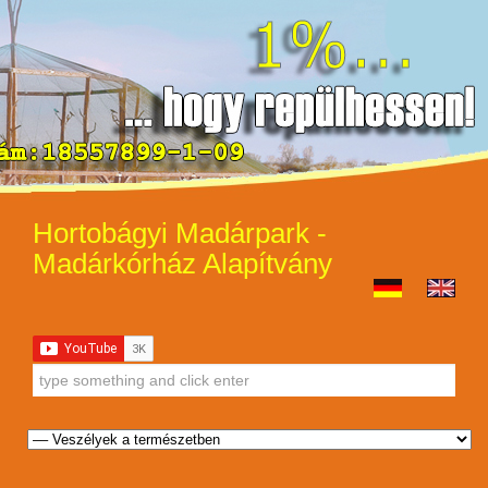
Hortobágyi Madárpark -
Madárkórház Alapítvány