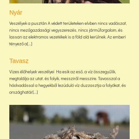
Nyár
Veszélyek a pusztán A védett területeken elvben nincs vadászat,
nincs mezőgazdasági vegyszerezés, nincs járműforgalom, és
lassan az elektromos vezetékek is a föld alá kerülnek. Az emberi
tényező a[...]
Tavasz
Vizes élőhelyek veszélyei Ha esik az eső, a víz összegyűlik,
megtalálja az utat, és folyik, messziről messzire. Tavasszal a
hóolvadással a hegyekből lezúduló víz duzzasztja a folyókat, és
országhatár[...]