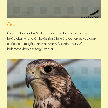
Ősz
Őszi madárvonulás Vadludak és darvak a mezőgazdasági
területeken A tundrán beköszöntő tél elől a darvak és vadludak
októberben megérkeznek hozzánk. A sekély, nyílt vizű
halastavakban összegyűlve éjs[...]