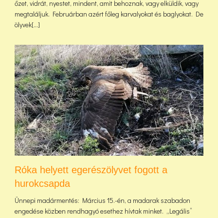
őzet, vidrát, nyestet, mindent, amit behoznak, vagy elküldik, vagy
megtaláljuk. Februárban azért főleg karvalyokat és baglyokat. De
ölyvek[...]
Róka helyett egerészölyvet fogott a
hurokcsapda
Ünnepi madármentés: Március 15.-én, a madarak szabadon
engedése közben rendhagyó esethez hívtak minket. „Legális”