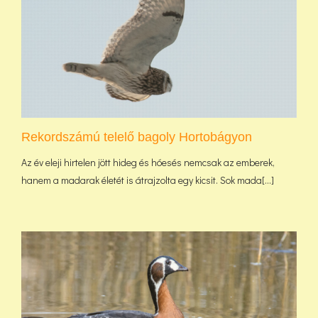
Rekordszámú telelő bagoly Hortobágyon
Az év eleji hirtelen jött hideg és hóesés nemcsak az emberek,
hanem a madarak életét is átrajzolta egy kicsit. Sok mada[...]