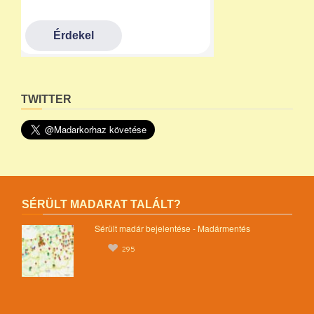
TWITTER
SÉRÜLT MADARAT TALÁLT?
Sérült madár bejelentése - Madármentés
295