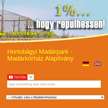
Hortobágyi Madárpark -
Madárkórház Alapítvány