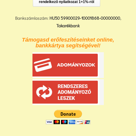
rendelkező nyilatkozat 1+1%-ról
Bankszámlaszám:
HU50 59900029-10001868-00000000,
Takarékbank
Támogasd erőfeszítéseinket online,
bankkártya segítségével!