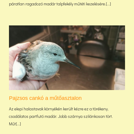
páratlan ragadozó madár talpfekély műtéti kezelésére.[...]
Pajzsos cankó a műtőasztalon
Az elepi halastavak környékén került kézre ez a törékeny,
csodálatos partfutó madár. Jobb szárnya szilánkosan tört.
Műt[...]