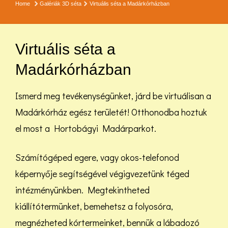
Home
Galériák
3D séta
Virtuális séta a Madárkórházban
Virtuális séta a
Madárkórházban
Ismerd meg tevékenységünket, járd be virtuálisan a
Madárkórház egész területét! Otthonodba hoztuk
el most a Hortobágyi Madárparkot.
Számítógéped egere, vagy okos-telefonod
képernyője segítségével végigvezetünk téged
intézményünkben. Megtekintheted
kiállítótermünket, bemehetsz a folyosóra,
megnézheted kórtermeinket, bennük a lábadozó