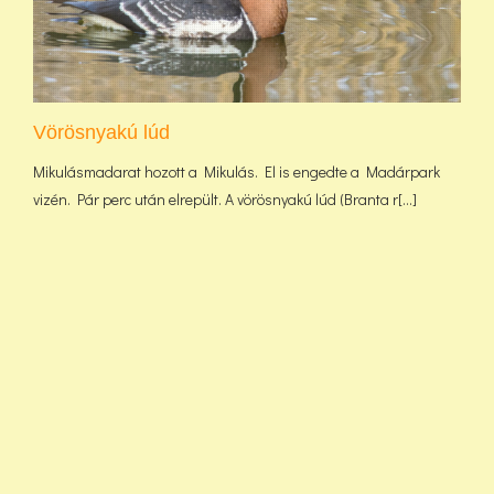
Vörösnyakú lúd
Mikulásmadarat hozott a Mikulás. El is engedte a Madárpark
vizén. Pár perc után elrepült. A vörösnyakú lúd (Branta r[...]