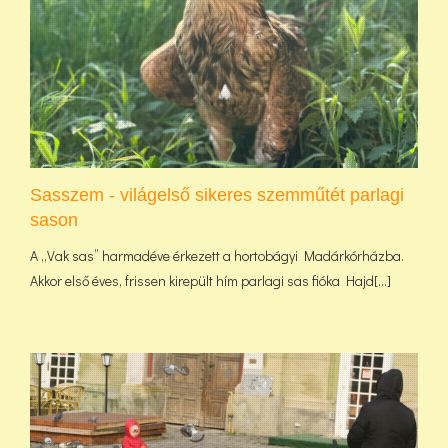
Sasszem - világelső sikeres szemműtét parlagi
sason
A „Vak sas” harmadéve érkezett a hortobágyi Madárkórházba.
Akkor első éves, frissen kirepült hím parlagi sas fióka Hajd[...]