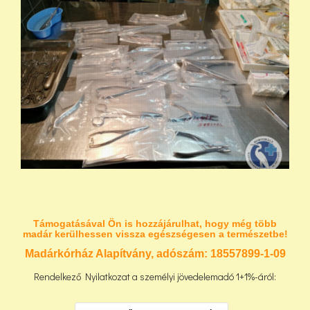
Támogatásával Ön is hozzájárulhat, hogy még több
madár kerülhessen vissza egészségesen a természetbe!
Madárkórház Alapítvány, adószám:
18557899-1-09
Rendelkező Nyilatkozat a személyi jövedelemadó 1+1%-áról: