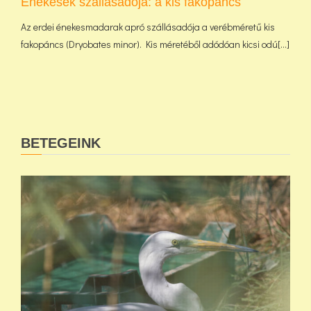
Énekesek szállásadója: a kis fakopáncs
Az erdei énekesmadarak apró szállásadója a verébméretű kis
fakopáncs (Dryobates minor). Kis méretéből adódóan kicsi odú[...]
BETEGEINK