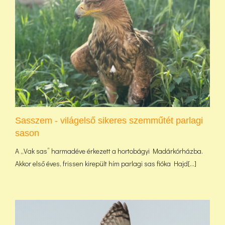
Sasszem - világelső sikeres szemműtét parlagi
sason
A „Vak sas” harmadéve érkezett a hortobágyi Madárkórházba.
Akkor első éves, frissen kirepült hím parlagi sas fióka Hajd[...]