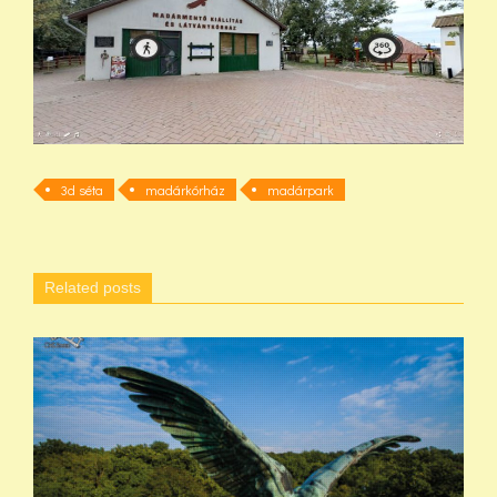
3d séta
madárkórház
madárpark
Related posts