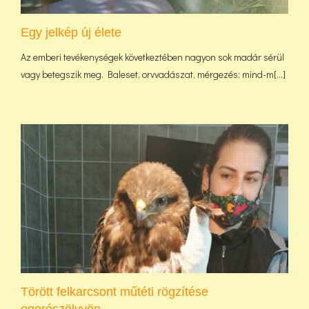
Egy jelkép új élete
Az emberi tevékenységek következtében nagyon sok madár sérül
vagy betegszik meg. Baleset, orvvadászat, mérgezés: mind-m[...]
Törött felkarcsont műtéti rögzítése
egerészölyvön