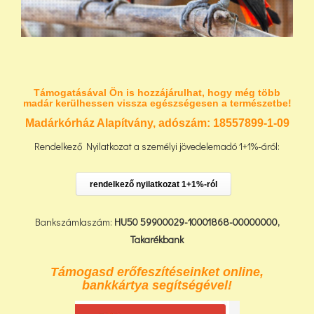
Támogatásával Ön is hozzájárulhat, hogy még több
madár kerülhessen vissza egészségesen a természetbe!
Madárkórház Alapítvány, adószám:
18557899-1-09
Rendelkező Nyilatkozat a személyi jövedelemadó 1+1%-áról:
rendelkező nyilatkozat 1+1%-ról
Bankszámlaszám:
HU50 59900029-10001868-00000000,
Takarékbank
Támogasd erőfeszítéseinket online,
bankkártya segítségével!