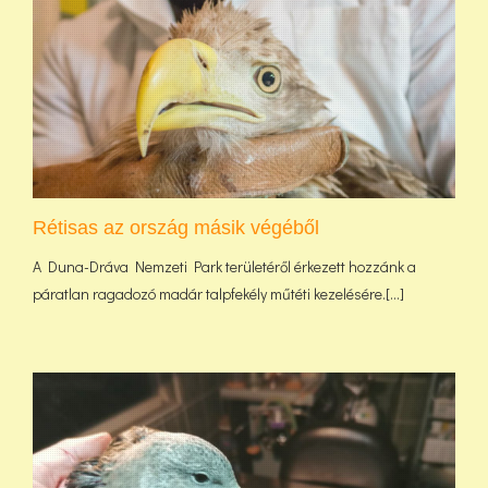
Rétisas az ország másik végéből
A Duna-Dráva Nemzeti Park területéről érkezett hozzánk a
páratlan ragadozó madár talpfekély műtéti kezelésére.[...]