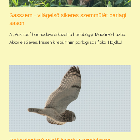
Sasszem - világelső sikeres szemműtét parlagi
sason
A „Vak sas” harmadéve érkezett a hortobágyi Madárkórházba.
Akkor első éves, frissen kirepült hím parlagi sas fióka Hajd[...]