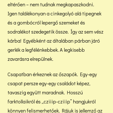
eltérően – nem tudnak megkapaszkodni.
Igen találékonyan a cinkegolyó alá tipegnek
és a gombócról lepergő szemeket és
sodralékot szedegetik össze. Így az sem vész
kárba! Egyébként az általában párban járó
gerlék a legfélénkebbek. A legkisebb
zavarásra elrepülnek.
Csapatban érkeznek az őszapók. Egy-egy
csapat persze egy-egy családot képez,
tavaszig együtt maradnak. Hosszú
farktollaikról és „cziiip-cziiip” hangjukról
könnyen felismerhetőek. Rájuk is jellemző az