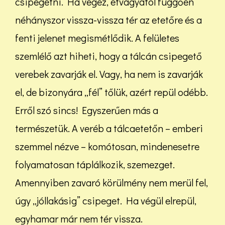
csipegetni. Ha végez, étvágyától függően
néhányszor vissza-vissza tér az etetőre és a
fenti jelenet megismétlődik. A felületes
szemlélő azt hiheti, hogy a tálcán csipegető
verebek zavarják el. Vagy, ha nem is zavarják
el, de bizonyára „fél” tőlük, azért repül odébb.
Erről szó sincs! Egyszerűen más a
természetük. A veréb a tálcaetetőn – emberi
szemmel nézve – komótosan, mindenesetre
folyamatosan táplálkozik, szemezget.
Amennyiben zavaró körülmény nem merül fel,
úgy „jóllakásig” csipeget. Ha végül elrepül,
egyhamar már nem tér vissza.