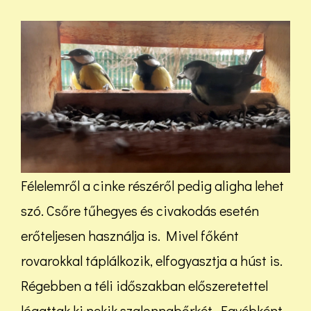
Félelemről a cinke részéről pedig aligha lehet
szó. Csőre tűhegyes és civakodás esetén
erőteljesen használja is. Mivel főként
rovarokkal táplálkozik, elfogyasztja a húst is.
Régebben a téli időszakban előszeretettel
lógattak ki nekik szalonnabőrkét. Egyébként