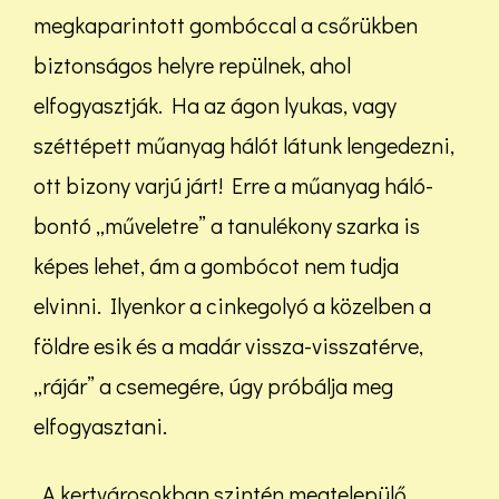
megkaparintott gombóccal a csőrükben
biztonságos helyre repülnek, ahol
elfogyasztják. Ha az ágon lyukas, vagy
széttépett műanyag hálót látunk lengedezni,
ott bizony varjú járt! Erre a műanyag háló-
bontó „műveletre” a tanulékony szarka is
képes lehet, ám a gombócot nem tudja
elvinni. Ilyenkor a cinkegolyó a közelben a
földre esik és a madár vissza-visszatérve,
„rájár” a csemegére, úgy próbálja meg
elfogyasztani.
A kertvárosokban szintén megtelepülő