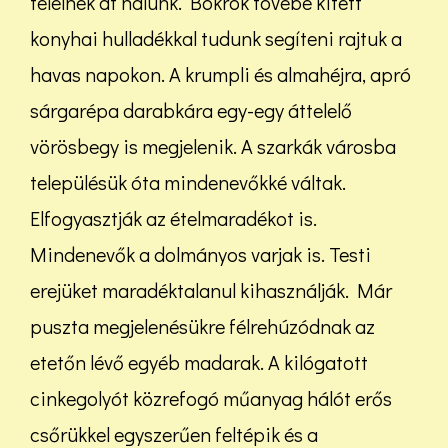
telelnek át nálunk. Bokrok tövébe kitett
konyhai hulladékkal tudunk segíteni rajtuk a
havas napokon. A krumpli és almahéjra, apró
sárgarépa darabkára egy-egy áttelelő
vörösbegy is megjelenik. A szarkák városba
településük óta mindenevőkké váltak.
Elfogyasztják az ételmaradékot is.
Mindenevők a dolmányos varjak is. Testi
erejüket maradéktalanul kihasználják. Már
puszta megjelenésükre félrehúzódnak az
etetőn lévő egyéb madarak. A kilógatott
cinkegolyót közrefogó műanyag hálót erős
csőrükkel egyszerűen feltépik és a