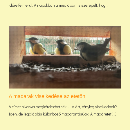
időre felmerül. A napokban a médiában is szerepelt, hog[...]
A madarak viselkedése az etetőn
A címet olvasva megkérdezhetnék: - Miért, tényleg viselkednek?
Igen, de legalábbis különböző magatartásúak. A madáretet[...]