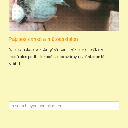
Pajzsos cankó a műtőasztalon
Az elepi halastavak környékén került kézre ez a törékeny,
csodálatos partfutó madár. Jobb szárnya szilánkosan tört.
Műt[...]