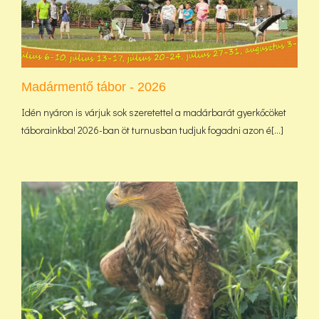
Madármentő tábor - 2026
Idén nyáron is várjuk sok szeretettel a madárbarát gyerkőcöket
táborainkba! 2026-ban öt turnusban tudjuk fogadni azon é[...]