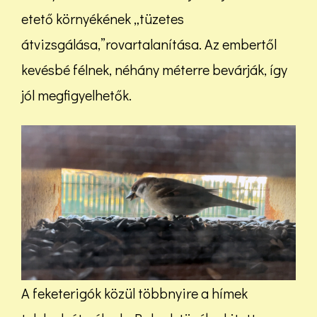
etető környékének „tüzetes
átvizsgálása,”rovartalanítása. Az embertől
kevésbé félnek, néhány méterre bevárják, így
jól megfigyelhetők.
A feketerigók közül többnyire a hímek