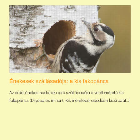
Énekesek szállásadója: a kis fakopáncs
Az erdei énekesmadarak apró szállásadója a verébméretű kis
fakopáncs (Dryobates minor). Kis méretéből adódóan kicsi odú[...]