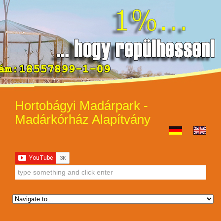
Hortobágyi Madárpark -
Madárkórház Alapítvány