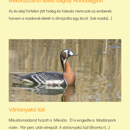
Rekordszámú telelő bagoly Hortobágyon
Az év eleji hirtelen jött hideg és hóesés nemcsak az emberek,
hanem a madarak életét is átrajzolta egy kicsit. Sok mada[...]
Vörösnyakú lúd
Mikulásmadarat hozott a Mikulás. El is engedte a Madárpark
vizén. Pár perc után elrepült. A vörösnyakú lúd (Branta r[...]