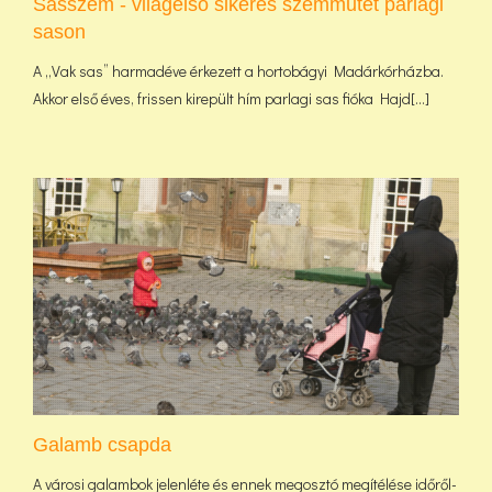
Sasszem - világelső sikeres szemműtét parlagi
sason
A „Vak sas” harmadéve érkezett a hortobágyi Madárkórházba.
Akkor első éves, frissen kirepült hím parlagi sas fióka Hajd[...]
Galamb csapda
A városi galambok jelenléte és ennek megosztó megítélése időről-