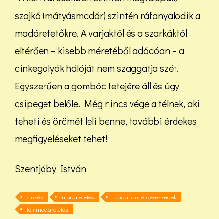
szajkó (mátyásmadár) szintén ráfanyalodik a
madáretetőkre. A varjaktól és a szarkáktól
eltérően – kisebb méretéből adódóan – a
cinkegolyók hálóját nem szaggatja szét.
Egyszerűen a gombóc tetejére áll és úgy
csipeget belőle. Még nincs vége a télnek, aki
teheti és örömét leli benne, további érdekes
megfigyeléseket tehet!
Szentjóby István
cinkék
madáretetés
madártani érdekességek
téli madáretetés