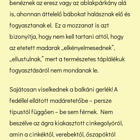
benéznek az eresz vagy az ablakpárkány alá
is, ahonnan áttelelő bábokat halásznak elő és
fogyasztanak el. Ez a mozzanat is azt
bizonyítja, hogy nem kell tartani attól, hogy
az etetett madarak „elkényelmesednek”,
„ellustulnak,” mert a természetes táplálékuk
fogyasztásáról nem mondanak le.
Sajátosan viselkednek a balkáni gerlék! A
fedéllel ellátott madáretetőbe – persze
típustól függően – be sem férnek. Nem
beszélve az ágra kiakasztott cinkegolyóról,
amin a cinkéktől, verebektől, őszapóktól