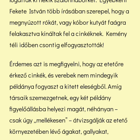
Fekete István több írásában szerepel, hogy a
megnyúzott rókát, vagy kóbor kutyát faágra
felakasztva kínáltak fel a cinkéknek. Kemény
téli időben csontig elfogyasztották!
Érdemes azt is megfigyelni, hogy az etetőre
érkező cinkék, és verebek nem mindegyik
példánya fogyaszt a kitett eleségből. Amíg
társaik szemezgetnek, egy két példány
figyelőállásba helyezi magát, néhányan –
csak úgy „mellékesen” – átvizsgálják az etető
környezetében lévő ágakat, gallyakat,