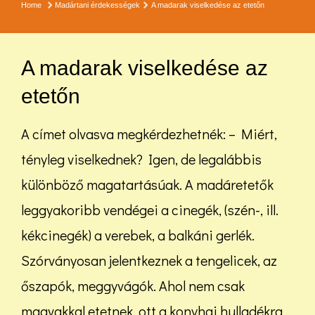
Home
Madártani érdekességek
A madarak viselkedése az etetőn
A madarak viselkedése az
etetőn
A címet olvasva megkérdezhetnék: – Miért,
tényleg viselkednek? Igen, de legalábbis
különböző magatartásúak. A madáretetők
leggyakoribb vendégei a cinegék, (szén-, ill.
kékcinegék) a verebek, a balkáni gerlék.
Szórványosan jelentkeznek a tengelicek, az
őszapók, meggyvágók. Ahol nem csak
magvakkal etetnek, ott a konyhai hulladékra