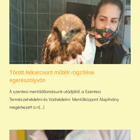
Törött felkarcsont műtéti rögzítése
egerészölyvön
A szentesi mentőállomásunk utódjától, a Szentesi
Természetvédelmi és Vadvédelmi Mentőközpont Alapítvány
megérkezett a n[...]