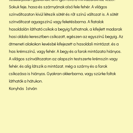
Sokuk feje, hasa és szárnyának alsó fele fehér. A világos
színváltozaton kívül létezik sötét és rőt színű változat is. A sötét
színváltozat agyagszínű vagy feketésbarna. A fiatalok
hasoldalán látható csíkok a begyig futhatnak, a kifejlett madarak
hasi oldala keresztben csíkozott, egészen az egyszínű begyig. Az
átmeneti alakokon kevésbé kifejezett a hasoldali mintázat, és a
has krémszínű, vagy fehér. A begy és a farok mintázata hiányos.
A világos színváltozaton az alapszín testszerte krémszín vagy
fehér, és alig látszik a mintázat, még a szárny és a farok
csíkozása is hiányos. Gyakran okkerbarna, vagy szürke foltok
láthatók a hátukon.
Konyhás István