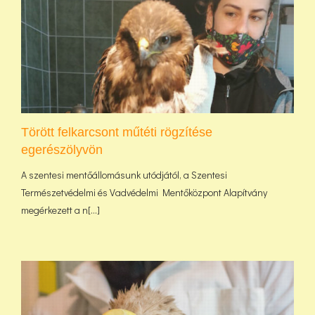
Törött felkarcsont műtéti rögzítése
egerészölyvön
A szentesi mentőállomásunk utódjától, a Szentesi
Természetvédelmi és Vadvédelmi Mentőközpont Alapítvány
megérkezett a n[...]