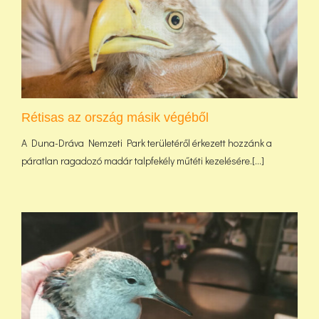
Rétisas az ország másik végéből
A Duna-Dráva Nemzeti Park területéről érkezett hozzánk a
páratlan ragadozó madár talpfekély műtéti kezelésére.[...]