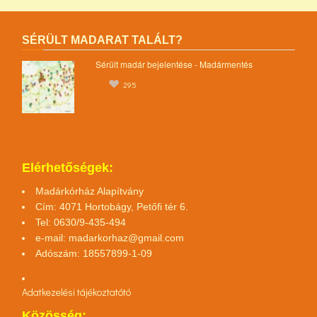
SÉRÜLT MADARAT TALÁLT?
Sérült madár bejelentése - Madármentés
295
Elérhetőségek:
Madárkórház Alapítvány
Cím: 4071 Hortobágy, Petőfi tér 6.
Tel: 0630/9-435-494
e-mail:
madarkorhaz@gmail.com
Adószám: 18557899-1-09
Adatkezelési tájékoztató
tó
Közösség: