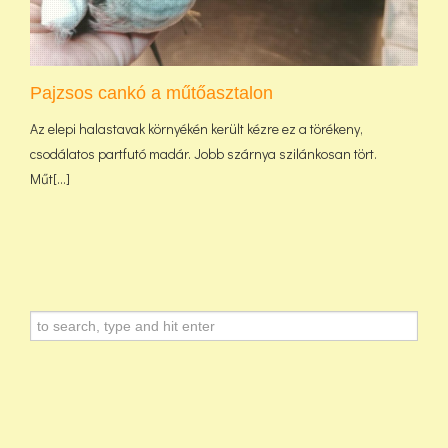
Pajzsos cankó a műtőasztalon
Az elepi halastavak környékén került kézre ez a törékeny,
csodálatos partfutó madár. Jobb szárnya szilánkosan tört.
Műt[...]