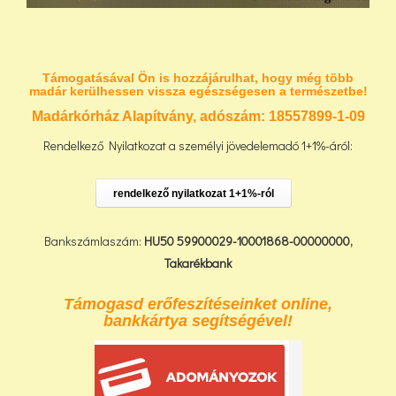
Támogatásával Ön is hozzájárulhat, hogy még több
madár kerülhessen vissza egészségesen a természetbe!
Madárkórház Alapítvány, adószám:
18557899-1-09
Rendelkező Nyilatkozat a személyi jövedelemadó 1+1%-áról:
rendelkező nyilatkozat 1+1%-ról
Bankszámlaszám:
HU50 59900029-10001868-00000000,
Takarékbank
Támogasd erőfeszítéseinket online,
bankkártya segítségével!