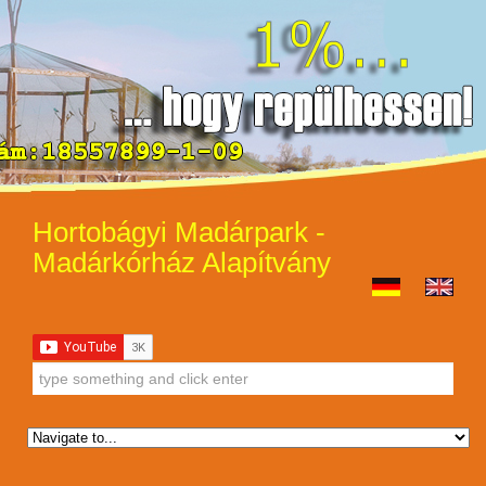
Hortobágyi Madárpark -
Madárkórház Alapítvány