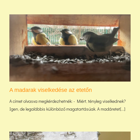
A madarak viselkedése az etetőn
A címet olvasva megkérdezhetnék: - Miért, tényleg viselkednek?
Igen, de legalábbis különböző magatartásúak. A madáretet[...]