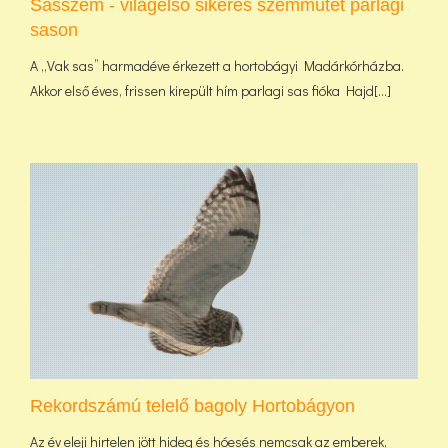
Sasszem - világelső sikeres szemműtét parlagi
sason
A „Vak sas” harmadéve érkezett a hortobágyi Madárkórházba.
Akkor első éves, frissen kirepült hím parlagi sas fióka Hajd[...]
Rekordszámú telelő bagoly Hortobágyon
Az év eleji hirtelen jött hideg és hóesés nemcsak az emberek,