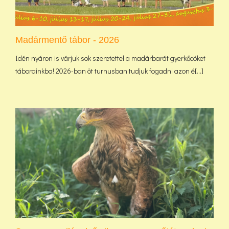
Madármentő tábor - 2026
Idén nyáron is várjuk sok szeretettel a madárbarát gyerkőcöket
táborainkba! 2026-ban öt turnusban tudjuk fogadni azon é[...]