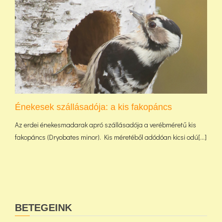
Énekesek szállásadója: a kis fakopáncs
Az erdei énekesmadarak apró szállásadója a verébméretű kis
fakopáncs (Dryobates minor). Kis méretéből adódóan kicsi odú[...]
BETEGEINK