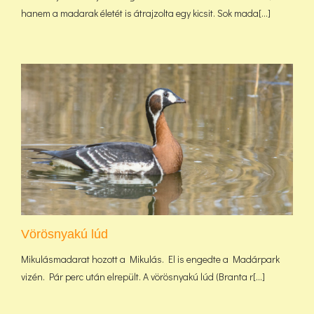
hanem a madarak életét is átrajzolta egy kicsit. Sok mada[...]
Vörösnyakú lúd
Mikulásmadarat hozott a Mikulás. El is engedte a Madárpark
vizén. Pár perc után elrepült. A vörösnyakú lúd (Branta r[...]