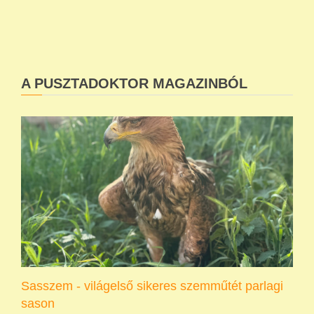
A PUSZTADOKTOR MAGAZINBÓL
Sasszem - világelső sikeres szemműtét parlagi
sason