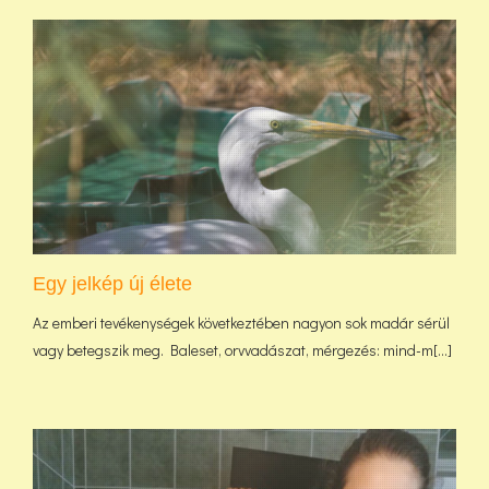
Egy jelkép új élete
Az emberi tevékenységek következtében nagyon sok madár sérül
vagy betegszik meg. Baleset, orvvadászat, mérgezés: mind-m[...]