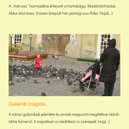
A „Vak sas” harmadéve érkezett a hortobágyi Madárkórházba.
Akkor első éves, frissen kirepült hím parlagi sas fióka Hajd[...]
Galamb csapda
A városi galambok jelenléte és ennek megosztó megítélése időről-
időre felmerül. A napokban a médiában is szerepelt, hog[...]