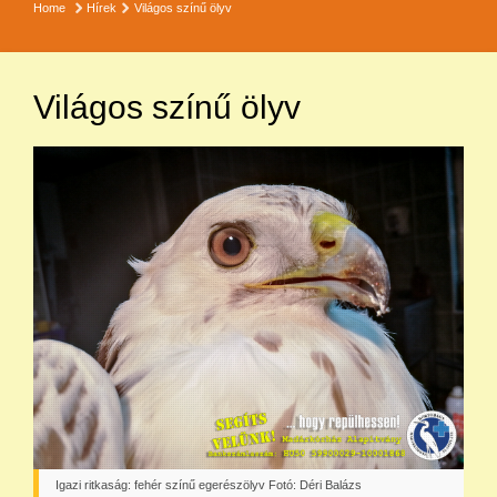
Home
Hírek
Világos színű ölyv
Világos színű ölyv
Igazi ritkaság: fehér színű egerészölyv Fotó: Déri Balázs