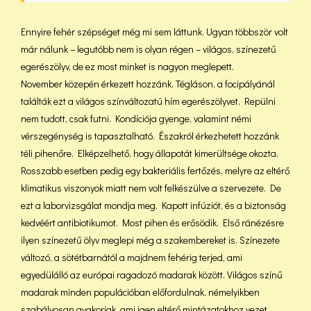
Ennyire fehér szépséget még mi sem láttunk. Ugyan többször volt
már nálunk – legutóbb nem is olyan régen – világos, színezetű
egerészölyv, de ez most minket is nagyon meglepett.
November közepén érkezett hozzánk, Tégláson, a focipályánál
találták ezt a világos színváltozatú hím egerészölyvet. Repülni
nem tudott, csak futni. Kondíciója gyenge, valamint némi
vérszegénység is tapasztalható. Északról érkezhetett hozzánk
téli pihenőre. Elképzelhető, hogy állapotát kimerültsége okozta.
Rosszabb esetben pedig egy bakteriális fertőzés, melyre az eltérő
klimatikus viszonyok miatt nem volt felkészülve a szervezete. De
ezt a laborvizsgálat mondja meg. Kapott infúziót, és a biztonság
kedvéért antibiotikumot. Most pihen és erősödik. Első ránézésre
ilyen színezetű ölyv meglepi még a szakembereket is. Színezete
változó, a sötétbarnától a majdnem fehérig terjed, ami
egyedülálló az európai ragadozó madarak között. Világos színű
madarak minden populációban előfordulnak, némelyikben
szabályosan gyakoriak, ami igen eltérő mintázatokhoz vezet.