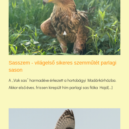
Sasszem - világelső sikeres szemműtét parlagi
sason
A „Vak sas” harmadéve érkezett a hortobágyi Madárkórházba.
Akkor első éves, frissen kirepült hím parlagi sas fióka Hajd[...]