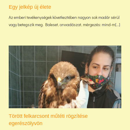
Egy jelkép új élete
Az emberi tevékenységek következtében nagyon sok madár sérül
vagy betegszik meg. Baleset, orvvadászat, mérgezés: mind-m[...]
Törött felkarcsont műtéti rögzítése
egerészölyvön