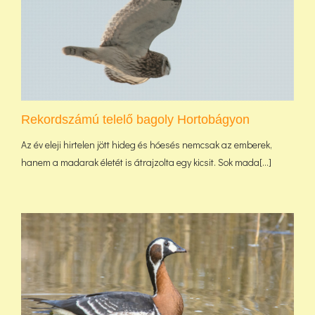
Rekordszámú telelő bagoly Hortobágyon
Az év eleji hirtelen jött hideg és hóesés nemcsak az emberek,
hanem a madarak életét is átrajzolta egy kicsit. Sok mada[...]