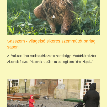
Sasszem - világelső sikeres szemműtét parlagi
sason
A „Vak sas” harmadéve érkezett a hortobágyi Madárkórházba.
Akkor első éves, frissen kirepült hím parlagi sas fióka Hajd[...]