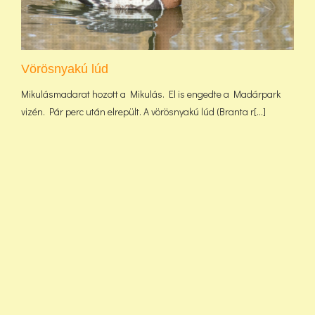
Vörösnyakú lúd
Mikulásmadarat hozott a Mikulás. El is engedte a Madárpark
vizén. Pár perc után elrepült. A vörösnyakú lúd (Branta r[...]