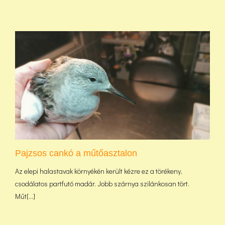
Pajzsos cankó a műtőasztalon
Az elepi halastavak környékén került kézre ez a törékeny,
csodálatos partfutó madár. Jobb szárnya szilánkosan tört.
Műt[...]