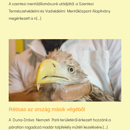
A szentesi mentőállomásunk utódjától, a Szentesi
Természetvédelmi és Vadvédelmi Mentőközpont Alapítvány
megérkezett a n[...]
Rétisas az ország másik végéből
A Duna-Dráva Nemzeti Park területéről érkezett hozzánk a
páratlan ragadozó madár talpfekély műtéti kezelésére.[...]