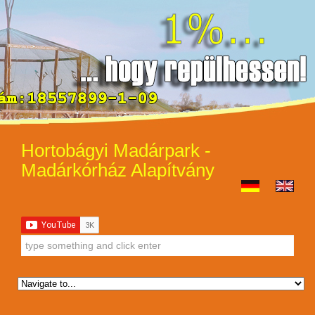
Hortobágyi Madárpark -
Madárkórház Alapítvány