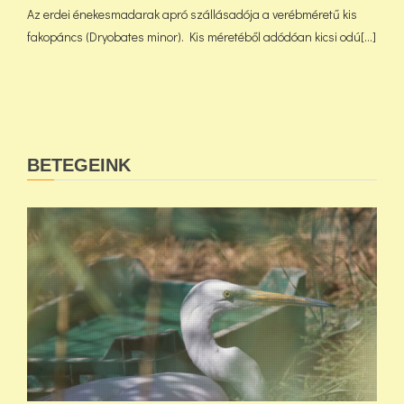
Az erdei énekesmadarak apró szállásadója a verébméretű kis
fakopáncs (Dryobates minor). Kis méretéből adódóan kicsi odú[...]
BETEGEINK