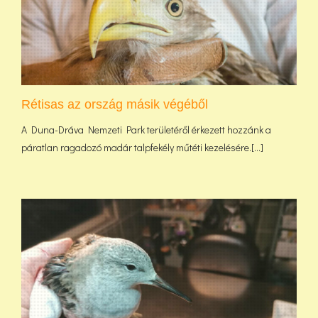
Rétisas az ország másik végéből
A Duna-Dráva Nemzeti Park területéről érkezett hozzánk a
páratlan ragadozó madár talpfekély műtéti kezelésére.[...]