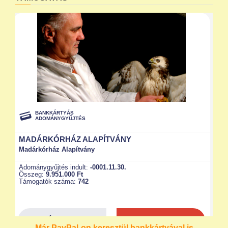
Már PayPal-on keresztül bankkártyával is