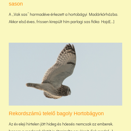
sason
A „Vak sas” harmadéve érkezett a hortobágyi Madárkórházba.
Akkor első éves, frissen kirepült hím parlagi sas fióka Hajd[...]
Rekordszámú telelő bagoly Hortobágyon
Az év eleji hirtelen jött hideg és hóesés nemcsak az emberek,