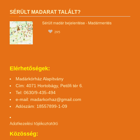
SÉRÜLT MADARAT TALÁLT?
Sérült madár bejelentése - Madármentés
295
Elérhetőségek:
Madárkórház Alapítvány
Cím: 4071 Hortobágy, Petőfi tér 6.
Tel: 0630/9-435-494
e-mail:
madarkorhaz@gmail.com
Adószám: 18557899-1-09
Adatkezelési tájékoztató
tó
Közösség: