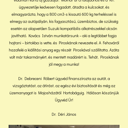
ügyvezetője kedvesen fogadott, átadta a kulcsokat, és
elmagyarázta, hogy a 800 cm3-s kisautó 600 kg terheléssel is
elmegy az autópályán, kis fogyasztású, üzembiztos, de szükség
esetén az alapvetően Suzuki kompatibilis alkatrészekkel olcsón
javítható. Kovács István munkatársunk – aki a legtöbbet fogja
hajtani – birtokba is vette, és Piroskának nevezete el. A Fehováról
hazafelé a kiállítási anyag egy részét Piroskával szállította. Azóta
volt már takarmányért, és mentett madárért is. Tehát, Piroskának
jól megy a munka!
Dr. Debreceni Róbert ügyvéd finanszírozta az autót, a
vizsgáztatást, az átírást, az egész évi biztosítását és még az
üzemanyagot is Majosházától Hortobágyig. Hálásan köszönjük
Ügyvéd Úr!
Dr. Déri János