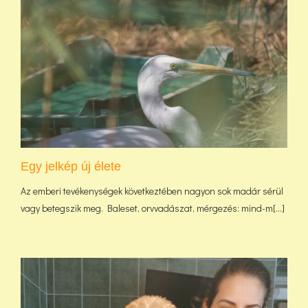
Egy jelkép új élete
Az emberi tevékenységek következtében nagyon sok madár sérül
vagy betegszik meg. Baleset, orvvadászat, mérgezés: mind-m[...]