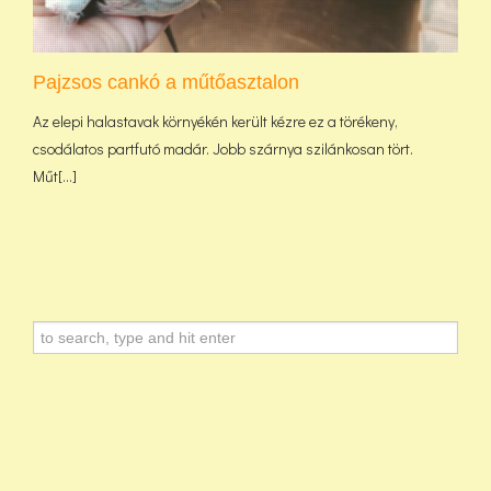
Pajzsos cankó a műtőasztalon
Az elepi halastavak környékén került kézre ez a törékeny,
csodálatos partfutó madár. Jobb szárnya szilánkosan tört.
Műt[...]