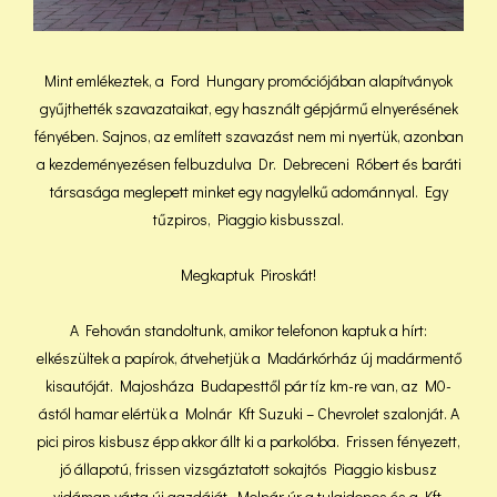
Mint emlékeztek, a Ford Hungary promóciójában alapítványok
gyűjthették szavazataikat, egy használt gépjármű elnyerésének
fényében. Sajnos, az említett szavazást nem mi nyertük, azonban
a kezdeményezésen felbuzdulva Dr. Debreceni Róbert és baráti
társasága meglepett minket egy nagylelkű adománnyal. Egy
tűzpiros, Piaggio kisbusszal.
Megkaptuk Piroskát!
A Fehován standoltunk, amikor telefonon kaptuk a hírt:
elkészültek a papírok, átvehetjük a Madárkórház új madármentő
kisautóját. Majosháza Budapesttől pár tíz km-re van, az M0-
ástól hamar elértük a Molnár Kft Suzuki – Chevrolet szalonját. A
pici piros kisbusz épp akkor állt ki a parkolóba. Frissen fényezett,
jó állapotú, frissen vizsgáztatott sokajtós Piaggio kisbusz
vidáman várta új gazdáját. Molnár úr a tulajdonos és a Kft.