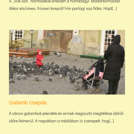
A „Vak sas” harmadéve érkezett a hortobágyi Madárkórházba.
Akkor első éves, frissen kirepült hím parlagi sas fióka Hajd[...]
Galamb csapda
A városi galambok jelenléte és ennek megosztó megítélése időről-
időre felmerül. A napokban a médiában is szerepelt, hog[...]