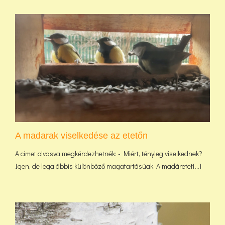
A madarak viselkedése az etetőn
A címet olvasva megkérdezhetnék: - Miért, tényleg viselkednek?
Igen, de legalábbis különböző magatartásúak. A madáretet[...]