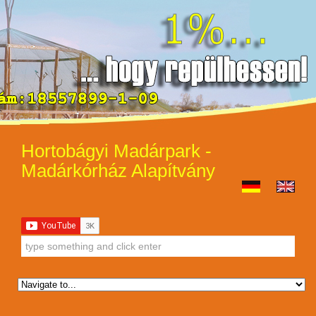
Hortobágyi Madárpark -
Madárkórház Alapítvány