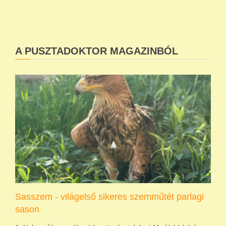
A PUSZTADOKTOR MAGAZINBÓL
Sasszem - világelső sikeres szemműtét parlagi
sason