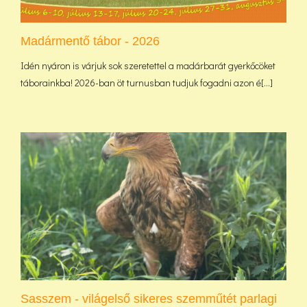
Madármentő tábor - 2026
Idén nyáron is várjuk sok szeretettel a madárbarát gyerkőcöket
táborainkba! 2026-ban öt turnusban tudjuk fogadni azon é[...]
Sasszem - világelső sikeres szemműtét parlagi