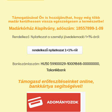
Támogatásával Ön is hozzájárulhat, hogy még több
madár kerülhessen vissza egészségesen a természetbe!
Madárkórház Alapítvány, adószám:
18557899-1-09
Rendelkező Nyilatkozat a személyi jövedelemadó 1+1%-áról:
rendelkező nyilatkozat 1+1%-ról
Bankszámlaszám:
HU50 59900029-10001868-00000000,
Takarékbank
Támogasd erőfeszítéseinket online,
bankkártya segítségével!