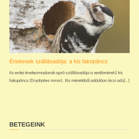
Énekesek szállásadója: a kis fakopáncs
Az erdei énekesmadarak apró szállásadója a verébméretű kis
fakopáncs (Dryobates minor). Kis méretéből adódóan kicsi odú[...]
BETEGEINK