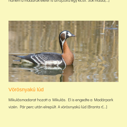
hanem a madarak életét is átrajzolta egy kicsit. Sok mada[...]
Vörösnyakú lúd
Mikulásmadarat hozott a Mikulás. El is engedte a Madárpark
vizén. Pár perc után elrepült. A vörösnyakú lúd (Branta r[...]