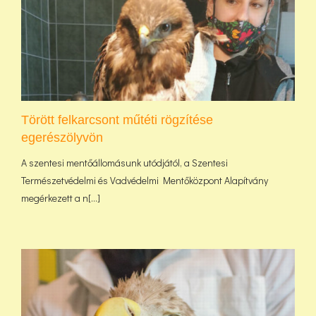
Törött felkarcsont műtéti rögzítése
egerészölyvön
A szentesi mentőállomásunk utódjától, a Szentesi
Természetvédelmi és Vadvédelmi Mentőközpont Alapítvány
megérkezett a n[...]