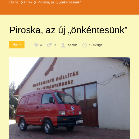
Home
Hírek
Piroska, az új „önkéntesünk”
Piroska, az új „önkéntesünk”
0
0
admin
13 év ago
Hírek