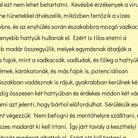
 ezt nem lehet betartatni. Kevésbé érzékenyek a víru
 tünetekkel átvészelik, miközben fertőzik a vizes
élebbre, és az enyhülés során északabbra mozgó vadka
enyebb hattyúk hullanak el. Ezért is tilos etetni a
bb madár összegyűlik, melyek egymásnak átadják a
s fajok, mint a vadkacsák, vadludak, és főleg a hattyúk
émek, kárókatonák, és más fajok is, potenciálisan
őszakban vadásznak is rájuk, gyakrabban kerülnek ké
g összesen két hattyúban és érdekes módon két vá
ami azt jelenti, hogy bárhol előfordulhat. Sérülésük e
nt végezzük: Nem befogni és mentőhelyre szállítani,
es madarát ki kell irtani. Így járt tavaly a keszthelyi
száz madarat altattak el. Ezért ott kell tartani a