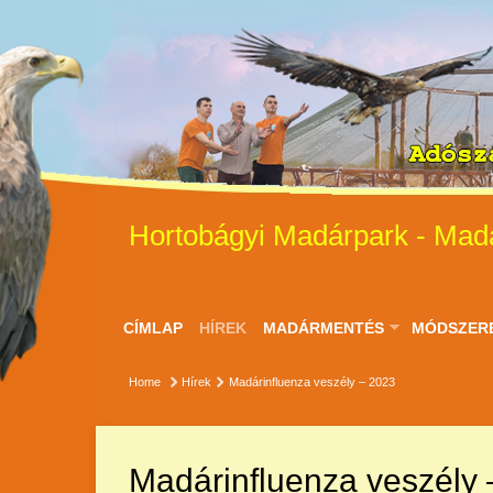
Hortobágyi Madárpark - Mad
CÍMLAP
HÍREK
MADÁRMENTÉS
MÓDSZER
Home
Hírek
Madárinfluenza veszély – 2023
Madárinfluenza veszély