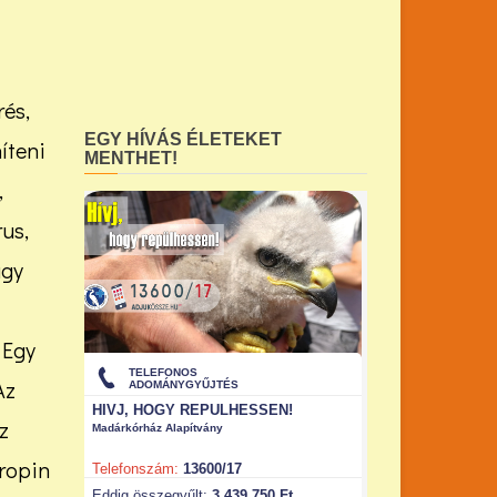
rés,
EGY HÍVÁS ÉLETEKET
íteni
MENTHET!
,
rus,
úgy
 Egy
Az
z
tropin