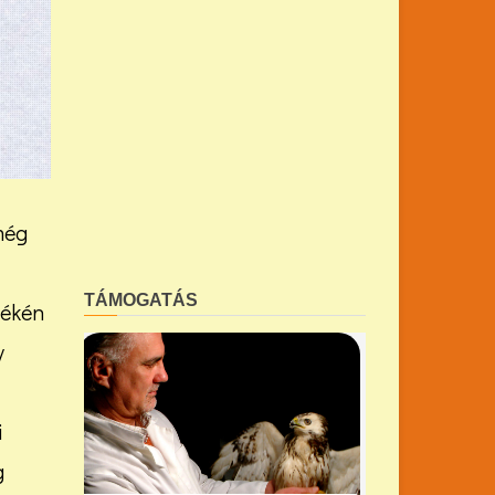
még
TÁMOGATÁS
yékén
y
i
g