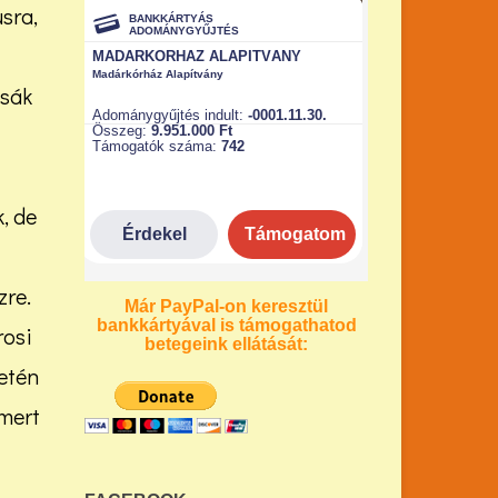
sra,
csák
, de
zre.
Már PayPal-on keresztül
bankkártyával is támogathatod
rosi
betegeink ellátását:
setén
 mert