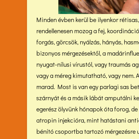
Minden évben kerül be ilyenkor rétisas,
rendellenesen mozog a fej, koordinációs
forgás, görcsök, nyálzás, hányás, hasm
bizonyos mérgezésektől, a madárinfluen
nyugat-nílusi vírustól, vagy traumás a
vagy a méreg kimutatható, vagy nem. A 
marad. Most is van egy parlagi sas bete
szárnyát és a másik lábát amputálni kel
egerész ölyvünk hónapok óta forog, de 
atropin injekcióra, mint hatástani anti
bénító csoportba tartozó mérgezésre ut