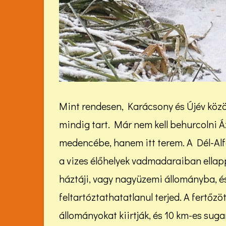
Mint rendesen, Karácsony és Újév közöt
mindig tart. Már nem kell behurcolni 
medencébe, hanem itt terem. A Dél-Alf
a vizes élőhelyek vadmadaraiban ellapp
háztáji, vagy nagyüzemi állományba, é
feltartóztathatatlanul terjed. A fertőzöt
állományokat kiirtják, és 10 km-es suga