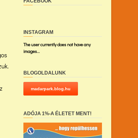
FACEBOOK
INSTAGRAM
The user currently does not have any
images...
gos
zuk.
BLOGOLDALUNK
z
madarpark.blog.hu
ADÓJA 1%-A ÉLETET MENT!