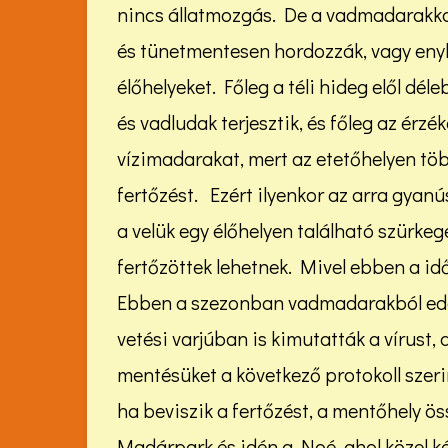
nincs állatmozgás. De a vadmadarakkal
és tünetmentesen hordozzák, vagy enyhe
élőhelyeket. Főleg a téli hideg elől d
és vadludak terjesztik, és főleg az érzék
vízimadarakat, mert az etetőhelyen tö
fertőzést. Ezért ilyenkor az arra gyanú
a velük egy élőhelyen található szürkeg
fertőzöttek lehetnek. Mivel ebben a id
Ebben a szezonban vadmadarakból eddi
vetési varjúban is kimutatták a vírust, 
mentésüket a következő protokoll szeri
ha beviszik a fertőzést, a mentőhely össz
Madárpark és idén a Noé, ahol közel két