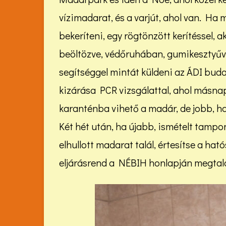
vízimadarat, és a varjút, ahol van. Ha 
bekeríteni, egy rögtönzött kerítéssel, a
beöltözve, védőruhában, gumikesztyűve
segítséggel mintát küldeni az ÁDI bud
kizárása PCR vizsgálattal, ahol másn
karanténba vihető a madár, de jobb, ha
Két hét után, ha újabb, ismételt tampo
elhullott madarat talál, értesítse a hat
eljárásrend a NÉBIH honlapján megtal