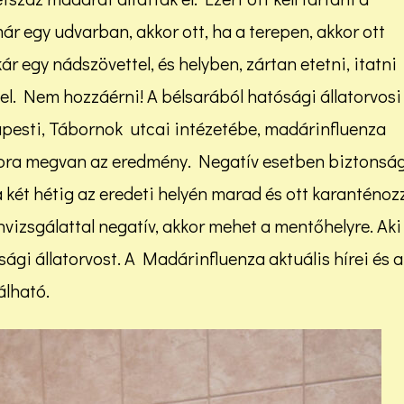
már egy udvarban, akkor ott, ha a terepen, akkor ott
kár egy nádszövettel, és helyben, zártan etetni, itatni
l. Nem hozzáérni! A bélsarából hatósági állatorvosi
apesti, Tábornok utcai intézetébe, madárinfluenza
apra megvan az eredmény. Negatív esetben biztonsá
 két hétig az eredeti helyén marad és ott karanténoz
nvizsgálattal negatív, akkor mehet a mentőhelyre. Aki
ósági állatorvost. A Madárinfluenza aktuális hírei és a
álható.