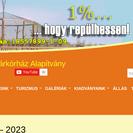
árkórház Alapítvány
EINK
TURIZMUS
GALÉRIÁK
KIADVÁNYAINK
ÁLLÁS
 – 2023