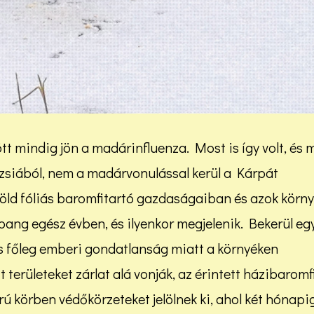
t mindig jön a madárinfluenza. Most is így volt, és 
Ázsiából, nem a madárvonulással kerül a Kárpát
öld fóliás baromfitartó gazdaságaiban és azok körn
ang egész évben, és ilyenkor megjelenik. Bekerül eg
s főleg emberi gondatlanság miatt a környéken
t területeket zárlat alá vonják, az érintett házibaromf
rú körben védőkörzeteket jelölnek ki, ahol két hónapi