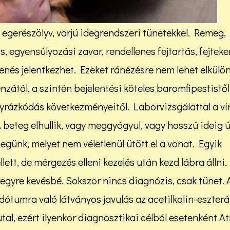
 egerészölyv, varjú idegrendszeri tünetekkel. Remeg,
, egyensúlyozási zavar, rendellenes fejtartás, fejteke
enés jelentkezhet. Ezeket ránézésre nem lehet elkülön
zától, a szintén bejelentési köteles baromfipestistől
gyrázkódás következményeitől. Laborvizsgálattal a ví
beteg elhullik, vagy meggyógyul, vagy hosszú ideig 
günk, melyet nem véletlenül ütött el a vonat. Egyik
lett, de mérgezés elleni kezelés után kezd lábra állni.
egyre kevésbé. Sokszor nincs diagnózis, csak tünet. 
dótumra való látványos javulás az acetilkolin-eszterá
al, ezért ilyenkor diagnosztikai célból esetenként A