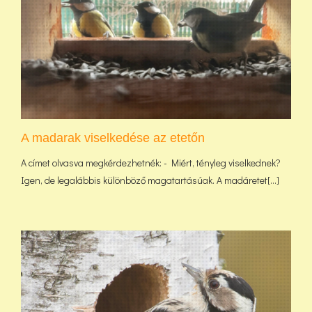
A madarak viselkedése az etetőn
A címet olvasva megkérdezhetnék: - Miért, tényleg viselkednek?
Igen, de legalábbis különböző magatartásúak. A madáretet[...]