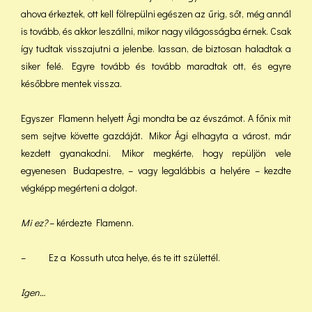
ahova érkeztek, ott kell fölrepülni egészen az űrig, sőt, még annál
is tovább, és akkor leszállni, mikor nagy világosságba érnek. Csak
így tudtak visszajutni a jelenbe. lassan, de biztosan haladtak a
siker felé. Egyre tovább és tovább maradtak ott, és egyre
későbbre mentek vissza.
Egyszer Flamenn helyett Ági mondta be az évszámot. A főnix mit
sem sejtve követte gazdáját. Mikor Ági elhagyta a várost, már
kezdett gyanakodni. Mikor megkérte, hogy repüljön vele
egyenesen Budapestre, – vagy legalábbis a helyére – kezdte
végképp megérteni a dolgot.
Mi ez?
– kérdezte Flamenn.
– Ez a Kossuth utca helye, és te itt születtél.
Igen…