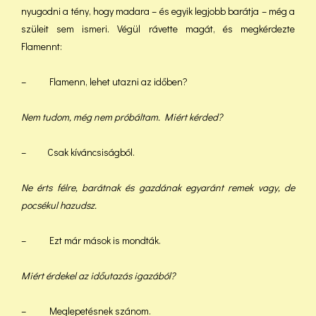
nyugodni a tény, hogy madara – és egyik legjobb barátja – még a
szüleit sem ismeri. Végül rávette magát, és megkérdezte
Flamennt:
– Flamenn, lehet utazni az időben?
Nem tudom, még nem próbáltam. Miért kérded?
– Csak kíváncsiságból.
Ne érts félre, barátnak és gazdának egyaránt remek vagy, de
pocsékul hazudsz.
– Ezt már mások is mondták.
Miért érdekel az időutazás igazából?
– Meglepetésnek szánom.