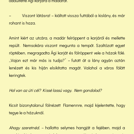
odaültette Ági karjára a madarat.
– Viszont látásra! – kiáltott vissza futtából a kislány, és már
rohant is haza.
Amint kiért az utcára, a madár felröppent a karjáról és mellette
repült. Nemsokára viszont megunta a tempót. Szaltózott egyet
röptében, megragadta Ági karját és fölröppent vele a házak fölé.
„Vajon ezt már más is tudja?” – futott át a lány agyán aztán
lenézett és kis híján elsikította magát. Valahol a város fölött
keringtek.
Hol van az úti cél? Kissé lassú vagy. Nem gondolod?
Kicsit bizonytalanul fölnézett Flamennre, majd kijelentette, hogy
tegye le a házuknál.
Ahogy szeretnéd.
–
hallotta selymes hangját a fejében, majd a