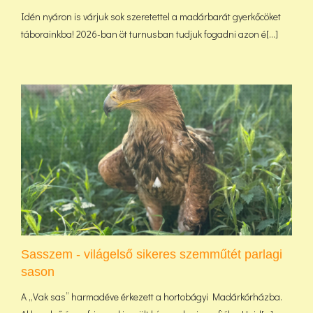
Idén nyáron is várjuk sok szeretettel a madárbarát gyerkőcöket
táborainkba! 2026-ban öt turnusban tudjuk fogadni azon é[...]
Sasszem - világelső sikeres szemműtét parlagi
sason
A „Vak sas” harmadéve érkezett a hortobágyi Madárkórházba.