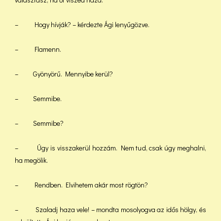
– Hogy hívják? – kérdezte Ági lenyűgözve.
– Flamenn.
– Gyönyörű. Mennyibe kerül?
– Semmibe.
– Semmibe?
– Úgy is visszakerül hozzám. Nem tud, csak úgy meghalni,
ha megölik.
– Rendben. Elvihetem akár most rögtön?
– Szaladj haza vele! – mondta mosolyogva az idős hölgy, és