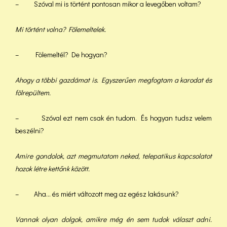
– Szóval mi is történt pontosan mikor a levegőben voltam?
Mi történt volna? Fölemeltelek.
– Fölemeltél? De hogyan?
Ahogy a többi gazdámat is. Egyszerűen megfogtam a karodat és
fölrepültem.
– Szóval ezt nem csak én tudom. És hogyan tudsz velem
beszélni?
Amire gondolok, azt megmutatom neked, telepatikus kapcsolatot
hozok létre kettőnk között.
– Aha… és miért változott meg az egész lakásunk?
Vannak olyan dolgok, amikre még én sem tudok választ adni.