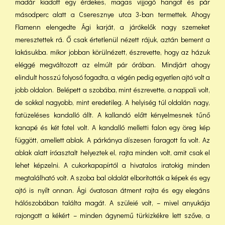
madár kiadott egy érdekes, magas vijjogó hangot és pár
másodperc alatt a Cseresznye utca 3-ban termettek. Ahogy
Flamenn elengedte Ági karját, a járókelők nagy szemeket
meresztettek rá. Ő csak értetlenül nézett rájuk, aztán bement a
lakásukba. mikor jobban körülnézett, észrevette, hogy az házuk
eléggé megváltozott az elmúlt pár órában. Mindjárt ahogy
elindult hosszú folyosó fogadta, a végén pedig egyetlen ajtó volt a
jobb oldalon. Belépett a szobába, mint észrevette, a nappali volt,
de sokkal nagyobb, mint eredetileg. A helyiség túl oldalán nagy,
fatüzeléses kandalló állt. A kallandó előtt kényelmesnek tűnő
kanapé és két fotel volt. A kandalló melletti falon egy öreg kép
függött, amellett ablak. A párkánya díszesen faragott fa volt. Az
ablak alatt íróasztalt helyeztek el, rajta minden volt, amit csak el
lehet képzelni. A cukorkapapírtól a hivatalos iratokig minden
megtalálható volt. A szoba bal oldalát elborították a képek és egy
ajtó is nyílt onnan. Ági óvatosan átment rajta és egy elegáns
hálószobában találta magát. A szüleié volt, – mivel anyukája
rajongott a kékért – minden ágynemű türkizkékre lett szőve, a