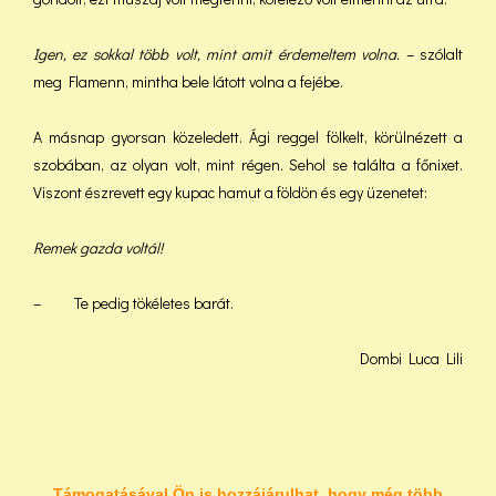
Igen, ez sokkal több volt, mint amit érdemeltem volna.
– szólalt
meg Flamenn, mintha bele látott volna a fejébe.
A másnap gyorsan közeledett. Ági reggel fölkelt, körülnézett a
szobában, az olyan volt, mint régen. Sehol se találta a főnixet.
Viszont észrevett egy kupac hamut a földön és egy üzenetet:
Remek gazda voltál!
– Te pedig tökéletes barát.
Dombi Luca Lili
Támogatásával Ön is hozzájárulhat, hogy még több