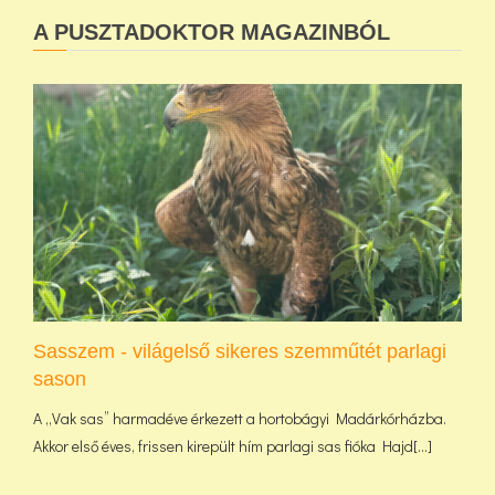
A PUSZTADOKTOR MAGAZINBÓL
Sasszem - világelső sikeres szemműtét parlagi
sason
A „Vak sas” harmadéve érkezett a hortobágyi Madárkórházba.
Akkor első éves, frissen kirepült hím parlagi sas fióka Hajd[...]