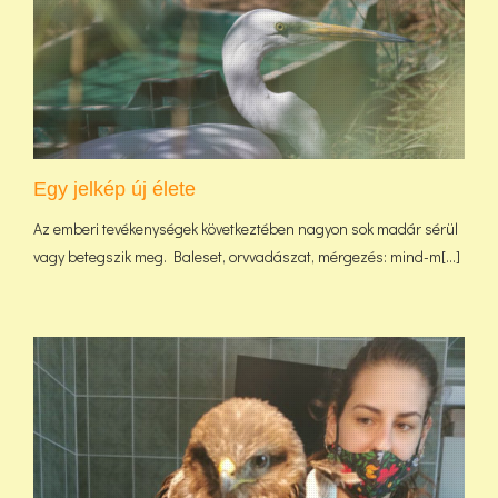
Egy jelkép új élete
Az emberi tevékenységek következtében nagyon sok madár sérül
vagy betegszik meg. Baleset, orvvadászat, mérgezés: mind-m[...]