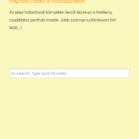
Pajzsos cankó a műtőasztalon
Az elepi halastavak környékén került kézre ez a törékeny,
csodálatos partfutó madár. Jobb szárnya szilánkosan tört.
Műt[...]