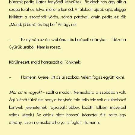
bútorok pedig illatos fenyőből készültek. Baldachinos ágy állt a
szoba falához tolva, mellette komód. A túloldalt újabb ajtó, eléggé
kirikított a szobából: vörös, sárga pacával, amin pedig ez áll:
„Mond, jó barát és lépj be!” Amúgy ne!
– Ez nyilván az én szobám. – és belépett a lányka. – Idézet a
Gyűrűk urából. Nem is rossz.
Körülnézett, majd hátraszólt a Főnixnek:
– Flamenn! Gyere! Itt az új szobád. Velem fogsz együtt lakni.
Már ott is vagyok!
– szólt a madár. Nemsokára a szobában volt.
Ági ízlését tükrözte, hogy a helyiség fala telis tele volt a különböző
könyvek jeleneteinek rajzaival.(Többek között Tolkien műveiből
voltak képek.) Az ablak alatt hosszú íróasztal állt, rajta egy
állvány. Ezen nemsokára helyet is foglalt Flamenn.