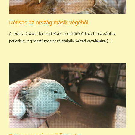
Rétisas az ország másik végéből
A Duna-Dráva Nemzeti Park területéről érkezett hozzánk a
páratlan ragadozó madár talpfekély műtéti kezelésére.[...]