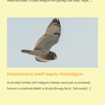
Akkor első éves, frissen kirepült hím parlagi sas fióka Hajd[...]
Rekordszámú telelő bagoly Hortobágyon
Az év eleji hirtelen jött hideg és hóesés nemcsak az emberek,
hanem a madarak életét is átrajzolta egy kicsit. Sok mada[...]