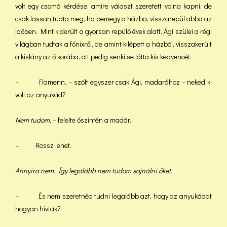
volt egy csomó kérdése, amire választ szeretett volna kapni, de
csak lassan tudta meg, ha bemegy a házba, visszarepül abba az
időben. Mint kiderült a gyorsan repülő évek alatt, Ági szülei a régi
világban tudtak a főnixről, de amint kilépett a házból, visszakerült
a kislány az ő korába, ott pedig senki se látta kis kedvencét.
– Flamenn, – szólt egyszer csak Ági, madarához – neked ki
volt az anyukád?
Nem tudom.
– felelte őszintén a madár.
– Rossz lehet.
Annyira nem. Így legalább nem tudom sajnálni őket.
– És nem szeretnéd tudni legalább azt, hogy az anyukádat
hogyan hívták?