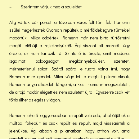
– Szerintem várjuk meg a szüleidet.
Alig vártak pár percet, a távolban vörös folt tűnt fel. Flamenn
szülei megérkeztek. Gyorsan repültek, a mérföldek egyre tűntek el
mögöttük. Mikor odaértek, Flamenn már nem bírta türtőztetni
magát, előbújt a rejtekhelyükről. Ági viszont ott maradt, úgy
érezte, ez nem tartozik rá. Szinte ő is érezte, amit madara:
izgalmat, boldogságot, megkönnyebbülést, szeretet,
mérhetetlenül sokat. Szóról szóra le tudta volna írni, hogy
Flamenn mire gondol. Mikor vége lett a meghitt pillanatoknak,
Flamenn anyja elkezdett lángolni, a kicsi Flamenn megszületett,
de a tojó madár elégett és nem született újra. Egyszerre csak két
főnix élhet az egész világon.
Flamenn lehető leggyorsabban elrepült vele oda, ahol átjöttek a
múltba, fölrepült és csak repült és repült, majd visszaértek a
jelenükbe. Ági abban a pillanatban, hogy otthon volt, arra
gondolt, ezt muszáj volt megtenni, kötelező volt elmenni az útra.