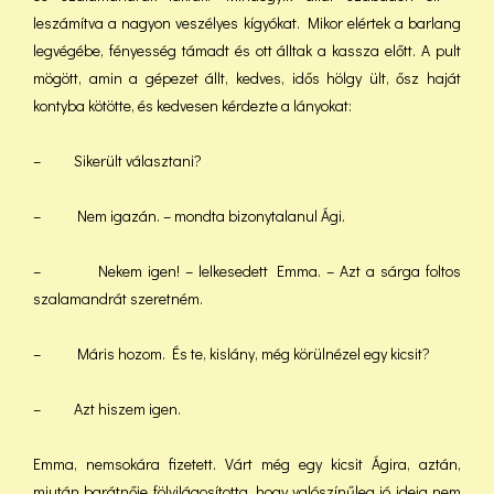
leszámítva a nagyon veszélyes kígyókat. Mikor elértek a barlang
legvégébe, fényesség támadt és ott álltak a kassza előtt. A pult
mögött, amin a gépezet állt, kedves, idős hölgy ült, ősz haját
kontyba kötötte, és kedvesen kérdezte a lányokat:
– Sikerült választani?
– Nem igazán. – mondta bizonytalanul Ági.
– Nekem igen! – lelkesedett Emma. – Azt a sárga foltos
szalamandrát szeretném.
– Máris hozom. És te, kislány, még körülnézel egy kicsit?
– Azt hiszem igen.
Emma, nemsokára fizetett. Várt még egy kicsit Ágira, aztán,
miután barátnője fölvilágosította, hogy valószínűleg jó ideig nem