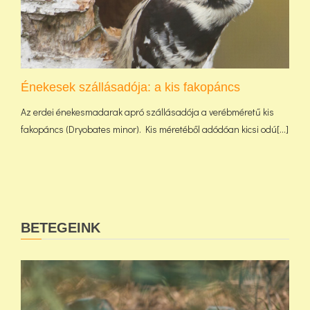
Énekesek szállásadója: a kis fakopáncs
Az erdei énekesmadarak apró szállásadója a verébméretű kis
fakopáncs (Dryobates minor). Kis méretéből adódóan kicsi odú[...]
BETEGEINK