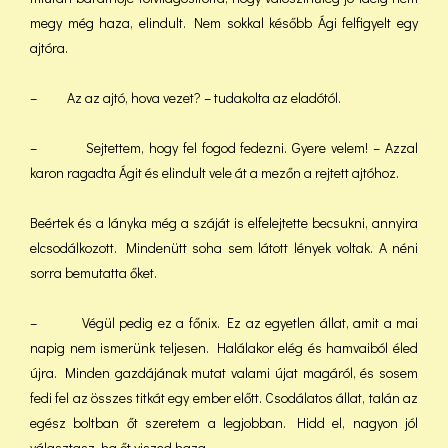
megy még haza, elindult. Nem sokkal később Ági felfigyelt egy
ajtóra.
– Az az ajtó, hova vezet? – tudakolta az eladótól.
– Sejtettem, hogy fel fogod fedezni. Gyere velem! – Azzal
karon ragadta Ágit és elindult vele át a mezőn a rejtett ajtóhoz.
Beértek és a lányka még a száját is elfelejtette becsukni, annyira
elcsodálkozott. Mindenütt soha sem látott lények voltak. A néni
sorra bemutatta őket.
– Végül pedig ez a főnix. Ez az egyetlen állat, amit a mai
napig nem ismerünk teljesen. Halálakor elég és hamvaiból éled
újra. Minden gazdájának mutat valami újat magáról, és sosem
fedi fel az összes titkát egy ember előtt. Csodálatos állat, talán az
egész boltban őt szeretem a legjobban. Hidd el, nagyon jól
választasz, ha őt viszed haza.