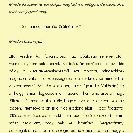
Mindenki szeretne sok dolgot megtudni a világon, de azoknak a
felét sem jegyezi meg.
– De, ha megismernéd, örülnél neki?
Minden bizonnyal.
Ettől kezdve, Ági folyamatosan az időutazás rejtélye után
nyomozott, nem sok sikerrel. Kis idő után eszébe ötlött az idős
hölgy, a kisállat-kereskedésből. Azt mondta, mindenkinek
megmutat valamit a képességeiből, de senkinek se mindent, ő
viszont hosszú évek óta vele lehet, ha ezt így tudja. Valószínűleg
a hölgy ismeri legjobban a madarat, hát elhatározta, hogy
fölkeresi, és megtudakolja tőle, hogy vissza lehet-e menni vele az
időben. Nemsokára ott is állt az eladónő előtt. Hiába faggatta,
fölöslegesen édeskedett neki, nem tudott belőle kiszedni semmi
mást, csak azt, hogy neki kell kideríteni. Negyedórányi
beszélgetés után ráunt a dologra és hazament, de nem hagyta