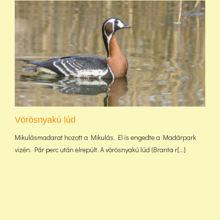
Vörösnyakú lúd
Mikulásmadarat hozott a Mikulás. El is engedte a Madárpark
vizén. Pár perc után elrepült. A vörösnyakú lúd (Branta r[...]