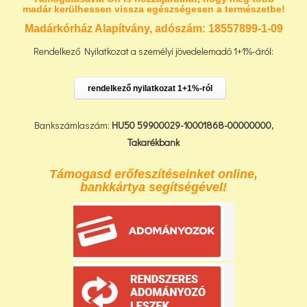
madár kerülhessen vissza egészségesen a természetbe!
Madárkórház Alapítvány, adószám:
18557899-1-09
Rendelkező Nyilatkozat a személyi jövedelemadó 1+1%-áról:
rendelkező nyilatkozat 1+1%-ról
Bankszámlaszám:
HU50 59900029-10001868-00000000,
Takarékbank
Támogasd erőfeszítéseinket online,
bankkártya segítségével!