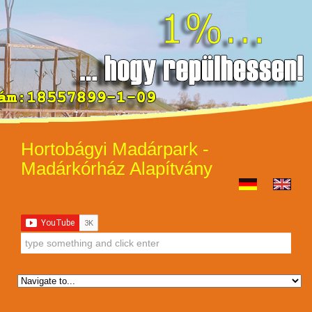
Hortobágyi Madárpark -
Madárkórház Alapítvány