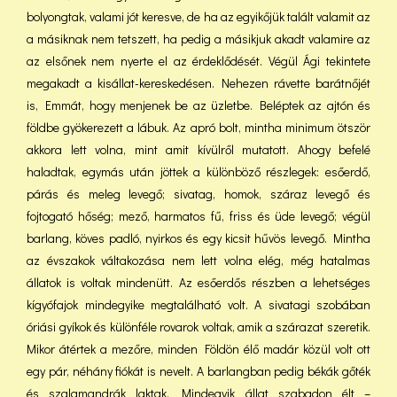
bolyongtak, valami jót keresve, de ha az egyikőjük talált valamit az
a másiknak nem tetszett, ha pedig a másikjuk akadt valamire az
az elsőnek nem nyerte el az érdeklődését. Végül Ági tekintete
megakadt a kisállat-kereskedésen. Nehezen rávette barátnőjét
is, Emmát, hogy menjenek be az üzletbe. Beléptek az ajtón és
földbe gyökerezett a lábuk. Az apró bolt, mintha minimum ötször
akkora lett volna, mint amit kívülről mutatott. Ahogy befelé
haladtak, egymás után jöttek a különböző részlegek: esőerdő,
párás és meleg levegő; sivatag, homok, száraz levegő és
fojtogató hőség; mező, harmatos fű, friss és üde levegő; végül
barlang, köves padló, nyirkos és egy kicsit hűvös levegő. Mintha
az évszakok váltakozása nem lett volna elég, még hatalmas
állatok is voltak mindenütt. Az esőerdős részben a lehetséges
kígyófajok mindegyike megtalálható volt. A sivatagi szobában
óriási gyíkok és különféle rovarok voltak, amik a szárazat szeretik.
Mikor átértek a mezőre, minden Földön élő madár közül volt ott
egy pár, néhány fiókát is nevelt. A barlangban pedig békák gőték
és szalamandrák laktak. Mindegyik állat szabadon élt –