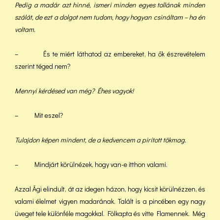
Pedig a madár azt hinné, ismeri minden egyes tollának minden
szálát, de ezt a dolgot nem tudom, hogy hogyan csináltam – ha én
voltam.
– És te miért láthatod az embereket, ha ők észrevételem
szerint téged nem?
Mennyi kérdésed van még? Éhes vagyok!
– Mit eszel?
Tulajdon képen mindent, de a kedvencem a pirított tökmag.
– Mindjárt körülnézek, hogy van-e itthon valami.
Azzal Ági elindult, át az idegen házon, hogy kicsit körülnézzen, és
valami élelmet vigyen madarának. Talált is a pincében egy nagy
üveget tele különféle magokkal. Fölkapta és vitte Flamennek. Még