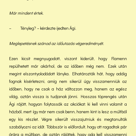
Már mindent értek.
– Tényleg? – kérdezte ijedten Ági.
Meglepetésnek szánod az időutazás végeredményét.
Ezen kicsit megnyugodott, viszont kiderült, hogy Flamenn
repülhetett már akárhol, de az időben még nem. Ezek után
megint elszontyolodódott lányka. Elhatározták hát, hogy addig
fognak kísérletezni, amíg nem sikerül úgy visszamenniük az
időben, hogy ne csak a ház változzon meg, hanem az egész
világ, aztán vissza is tudjanak jönni. Hosszas töprengés után
Ági rájött, hogyan folytassák az akciókat: ki kell vinni valamit a
házból, mert így már nem csak benn, hanem kint is lesz a múltból
egy kis részlet. Végre sikerült visszajutniuk és megtanulták
szabályozni az időt. Többször is előfordult, hogy ott ragadtak pár
órára a múltban, de aztán rájöttek, hogy oda kell visszamenni