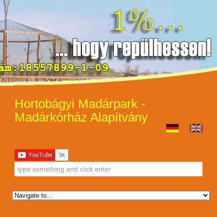
Hortobágyi Madárpark -
Madárkórház Alapítvány