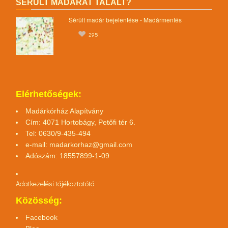
SÉRÜLT MADARAT TALÁLT?
Sérült madár bejelentése - Madármentés
295
Elérhetőségek:
Madárkórház Alapítvány
Cím: 4071 Hortobágy, Petőfi tér 6.
Tel: 0630/9-435-494
e-mail:
madarkorhaz@gmail.com
Adószám: 18557899-1-09
Adatkezelési tájékoztató
tó
Közösség:
Facebook