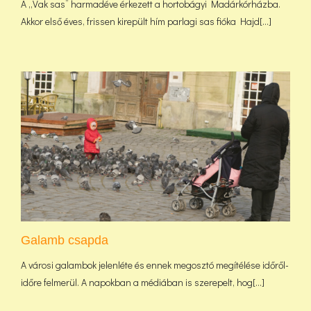
A „Vak sas” harmadéve érkezett a hortobágyi Madárkórházba.
Akkor első éves, frissen kirepült hím parlagi sas fióka Hajd[...]
Galamb csapda
A városi galambok jelenléte és ennek megosztó megítélése időről-
időre felmerül. A napokban a médiában is szerepelt, hog[...]