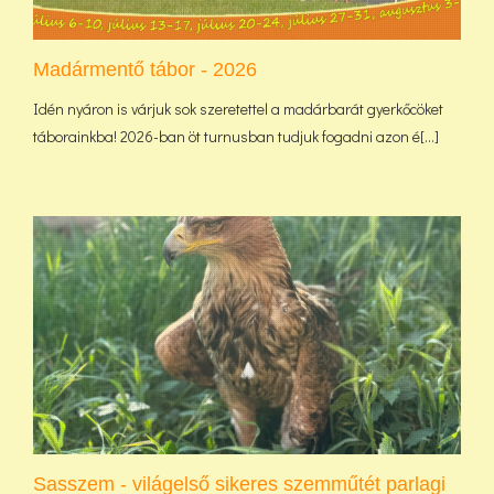
Madármentő tábor - 2026
Idén nyáron is várjuk sok szeretettel a madárbarát gyerkőcöket
táborainkba! 2026-ban öt turnusban tudjuk fogadni azon é[...]
Sasszem - világelső sikeres szemműtét parlagi