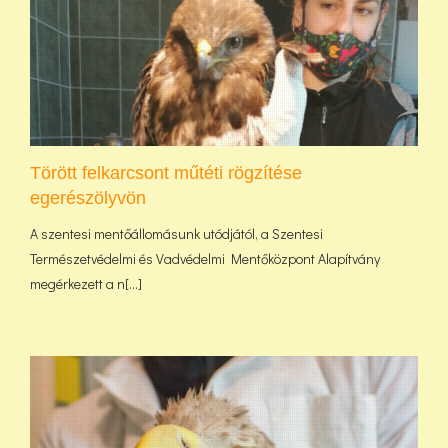
Törött felkarcsont műtéti rögzítése
egerészölyvön
A szentesi mentőállomásunk utódjától, a Szentesi
Természetvédelmi és Vadvédelmi Mentőközpont Alapítvány
megérkezett a n[...]