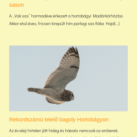
sason
A „Vak sas” harmadéve érkezett a hortobágyi Madárkórházba.
Akkor első éves, frissen kirepült hím parlagi sas fióka Hajd[...]
Rekordszámú telelő bagoly Hortobágyon
Az év eleji hirtelen jött hideg és hóesés nemcsak az emberek,