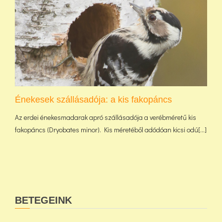
Énekesek szállásadója: a kis fakopáncs
Az erdei énekesmadarak apró szállásadója a verébméretű kis
fakopáncs (Dryobates minor). Kis méretéből adódóan kicsi odú[...]
BETEGEINK