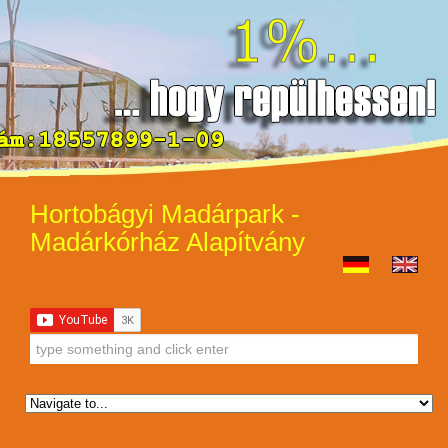
Hortobágyi Madárpark -
Madárkórház Alapítvány