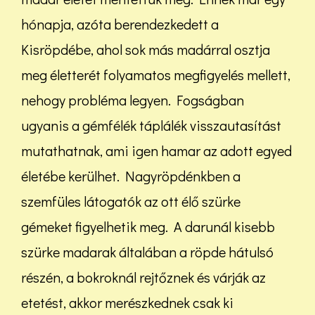
hónapja, azóta berendezkedett a
Kisröpdébe, ahol sok más madárral osztja
meg életterét folyamatos megfigyelés mellett,
nehogy probléma legyen. Fogságban
ugyanis a gémfélék táplálék visszautasítást
mutathatnak, ami igen hamar az adott egyed
életébe kerülhet. Nagyröpdénkben a
szemfüles látogatók az ott élő szürke
gémeket figyelhetik meg. A darunál kisebb
szürke madarak általában a röpde hátulsó
részén, a bokroknál rejtőznek és várják az
etetést, akkor merészkednek csak ki