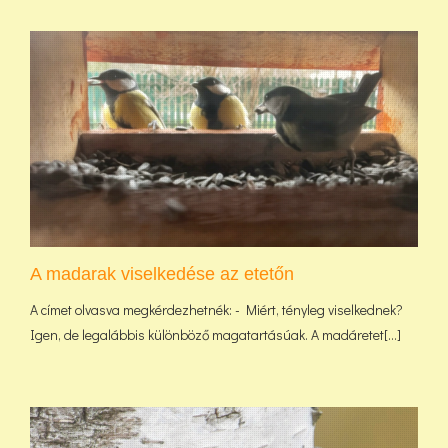
A madarak viselkedése az etetőn
A címet olvasva megkérdezhetnék: - Miért, tényleg viselkednek?
Igen, de legalábbis különböző magatartásúak. A madáretet[...]