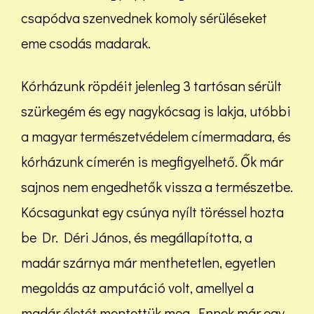
csapódva szenvednek komoly sérüléseket
eme csodás madarak.
Kórházunk röpdéit jelenleg 3 tartósan sérült
szürkegém és egy nagykócsag is lakja, utóbbi
a magyar természetvédelem címermadara, és
kórházunk címerén is megfigyelhető. Ők már
sajnos nem engedhetők vissza a természetbe.
Kócsagunkat egy csúnya nyílt töréssel hozta
be Dr. Déri János, és megállapította, a
madár szárnya már menthetetlen, egyetlen
megoldás az amputáció volt, amellyel a
madár életét mentettük meg. Ennek már egy