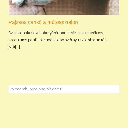
Pajzsos cankó a műtőasztalon
Az elepi halastavak környékén került kézre ez a törékeny,
csodálatos partfutó madár. Jobb szárnya szilánkosan tört.
Műt[...]