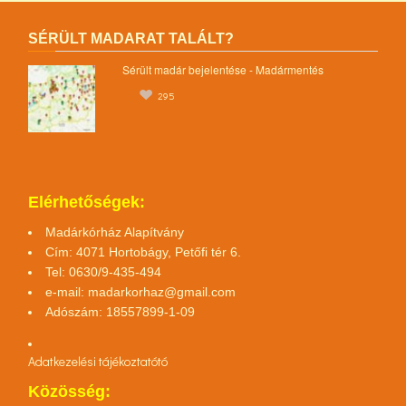
SÉRÜLT MADARAT TALÁLT?
Sérült madár bejelentése - Madármentés
295
Elérhetőségek:
Madárkórház Alapítvány
Cím: 4071 Hortobágy, Petőfi tér 6.
Tel: 0630/9-435-494
e-mail:
madarkorhaz@gmail.com
Adószám: 18557899-1-09
Adatkezelési tájékoztató
tó
Közösség: