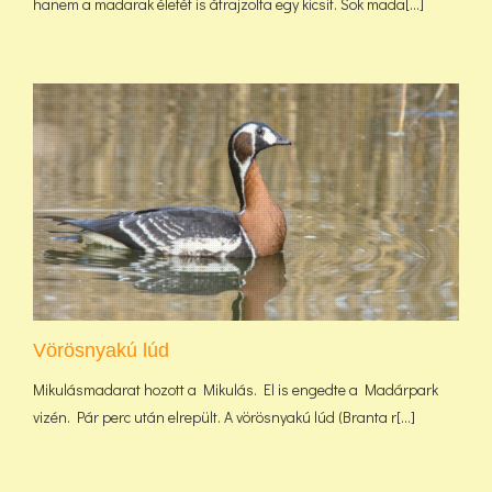
hanem a madarak életét is átrajzolta egy kicsit. Sok mada[...]
Vörösnyakú lúd
Mikulásmadarat hozott a Mikulás. El is engedte a Madárpark
vizén. Pár perc után elrepült. A vörösnyakú lúd (Branta r[...]