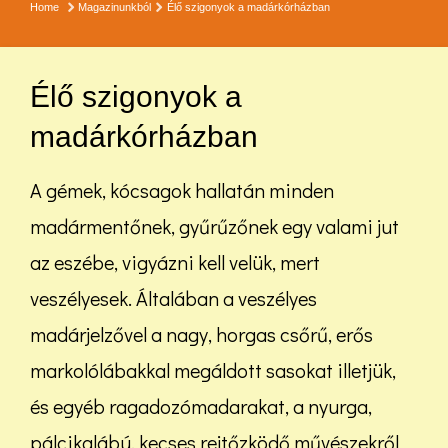
Home
Magazinunkból
Élő szigonyok a madárkórházban
Élő szigonyok a
madárkórházban
A gémek, kócsagok hallatán minden
madármentőnek, gyűrűzőnek egy valami jut
az eszébe, vigyázni kell velük, mert
veszélyesek. Általában a veszélyes
madárjelzővel a nagy, horgas csőrű, erős
markolólábakkal megáldott sasokat illetjük,
és egyéb ragadozómadarakat, a nyurga,
pálcikalábú, kecses rejtőzködő művészekről