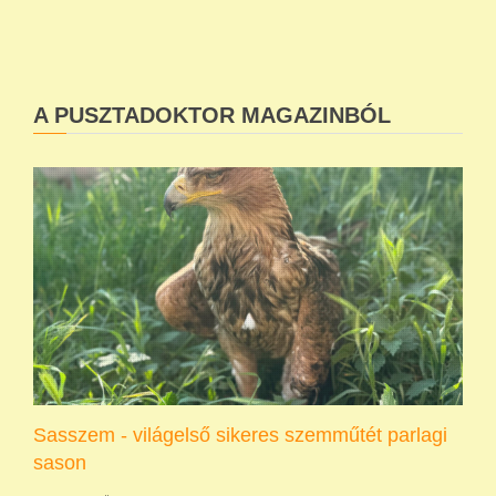
A PUSZTADOKTOR MAGAZINBÓL
Sasszem - világelső sikeres szemműtét parlagi
sason