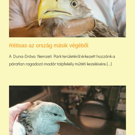
Rétisas az ország másik végéből
A Duna-Dráva Nemzeti Park területéről érkezett hozzánk a
páratlan ragadozó madár talpfekély műtéti kezelésére.[...]