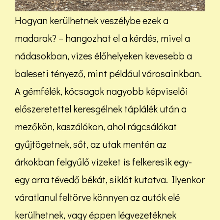
Hogyan kerülhetnek veszélybe ezek a
madarak? – hangozhat el a kérdés, mivel a
nádasokban, vizes élőhelyeken kevesebb a
baleseti tényező, mint például városainkban.
A gémfélék, kócsagok nagyobb képviselői
előszeretettel keresgélnek táplálék után a
mezőkön, kaszálókon, ahol rágcsálókat
gyűjtögetnek, sőt, az utak mentén az
árkokban felgyűlő vizeket is felkeresik egy-
egy arra tévedő békát, siklót kutatva. Ilyenkor
váratlanul feltörve könnyen az autók elé
kerülhetnek, vagy éppen légvezetéknek