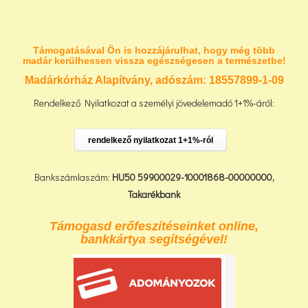
Támogatásával Ön is hozzájárulhat, hogy még több
madár kerülhessen vissza egészségesen a természetbe!
Madárkórház Alapítvány, adószám:
18557899-1-09
Rendelkező Nyilatkozat a személyi jövedelemadó 1+1%-áról:
rendelkező nyilatkozat 1+1%-ról
Bankszámlaszám:
HU50 59900029-10001868-00000000,
Takarékbank
Támogasd erőfeszítéseinket online,
bankkártya segítségével!