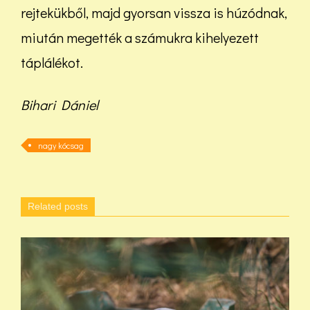
rejtekükből, majd gyorsan vissza is húzódnak,
miután megették a számukra kihelyezett
táplálékot.
Bihari Dániel
nagy kócsag
Related posts