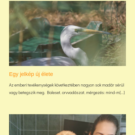
Egy jelkép új élete
Az emberi tevékenységek következtében nagyon sok madár sérül
vagy betegszik meg. Baleset, orvvadászat, mérgezés: mind-m[...]