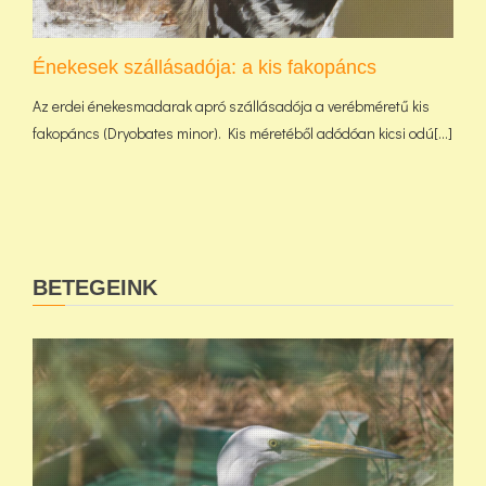
Énekesek szállásadója: a kis fakopáncs
Az erdei énekesmadarak apró szállásadója a verébméretű kis
fakopáncs (Dryobates minor). Kis méretéből adódóan kicsi odú[...]
BETEGEINK