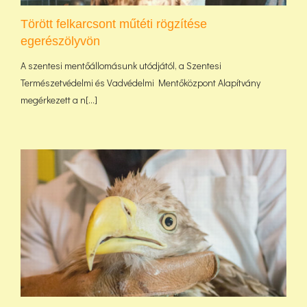
Törött felkarcsont műtéti rögzítése
egerészölyvön
A szentesi mentőállomásunk utódjától, a Szentesi
Természetvédelmi és Vadvédelmi Mentőközpont Alapítvány
megérkezett a n[...]