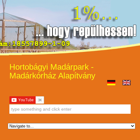
Hortobágyi Madárpark -
Madárkórház Alapítvány