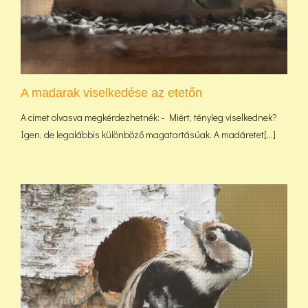
A madarak viselkedése az etetőn
A címet olvasva megkérdezhetnék: - Miért, tényleg viselkednek?
Igen, de legalábbis különböző magatartásúak. A madáretet[...]