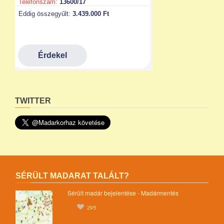
TWITTER
SÉRÜLT MADARAT TALÁLT?
Sérült madár bejelentése - Madármentés
295