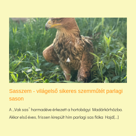
Sasszem - világelső sikeres szemműtét parlagi
sason
A „Vak sas” harmadéve érkezett a hortobágyi Madárkórházba.
Akkor első éves, frissen kirepült hím parlagi sas fióka Hajd[...]