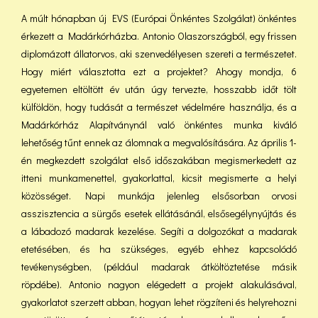
A múlt hónapban új EVS (Európai Önkéntes Szolgálat) önkéntes
érkezett a Madárkórházba. Antonio Olaszországból, egy frissen
diplomázott állatorvos, aki szenvedélyesen szereti a természetet.
Hogy miért választotta ezt a projektet? Ahogy mondja, 6
egyetemen eltöltött év után úgy tervezte, hosszabb időt tölt
külföldön, hogy tudását a természet védelmére használja, és a
Madárkórház Alapítványnál való önkéntes munka kiváló
lehetőség tűnt ennek az álomnak a megvalósítására. Az április 1-
én megkezdett szolgálat első időszakában megismerkedett az
itteni munkamenettel, gyakorlattal, kicsit megismerte a helyi
közösséget. Napi munkája jelenleg elsősorban orvosi
asszisztencia a sürgős esetek ellátásánál, elsősegélynyújtás és
a lábadozó madarak kezelése. Segíti a dolgozókat a madarak
etetésében, és ha szükséges, egyéb ehhez kapcsolódó
tevékenységben, (például madarak átköltöztetése másik
röpdébe). Antonio nagyon elégedett a projekt alakulásával,
gyakorlatot szerzett abban, hogyan lehet rögzíteni és helyrehozni