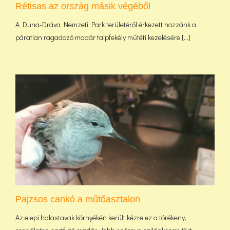
Rétisas az ország másik végéből
A Duna-Dráva Nemzeti Park területéről érkezett hozzánk a
páratlan ragadozó madár talpfekély műtéti kezelésére.[...]
Pajzsos cankó a műtőasztalon
Az elepi halastavak környékén került kézre ez a törékeny,