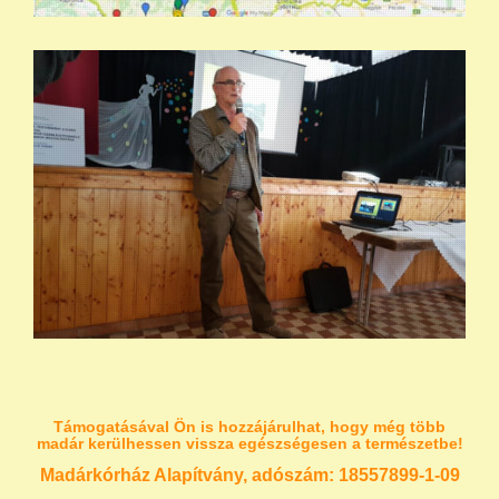
Támogatásával Ön is hozzájárulhat, hogy még több
madár kerülhessen vissza egészségesen a természetbe!
Madárkórház Alapítvány, adószám:
18557899-1-09