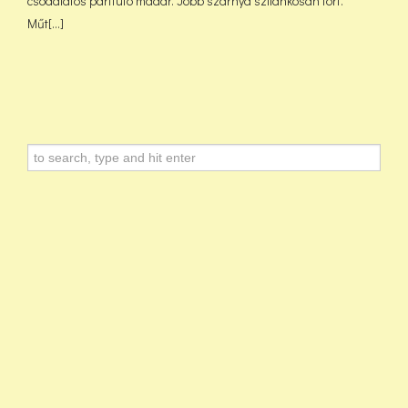
csodálatos partfutó madár. Jobb szárnya szilánkosan tört.
Műt[...]