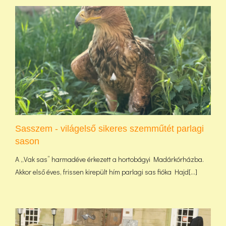
Sasszem - világelső sikeres szemműtét parlagi
sason
A „Vak sas” harmadéve érkezett a hortobágyi Madárkórházba.
Akkor első éves, frissen kirepült hím parlagi sas fióka Hajd[...]