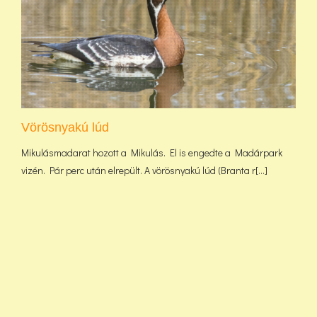
Vörösnyakú lúd
Mikulásmadarat hozott a Mikulás. El is engedte a Madárpark
vizén. Pár perc után elrepült. A vörösnyakú lúd (Branta r[...]