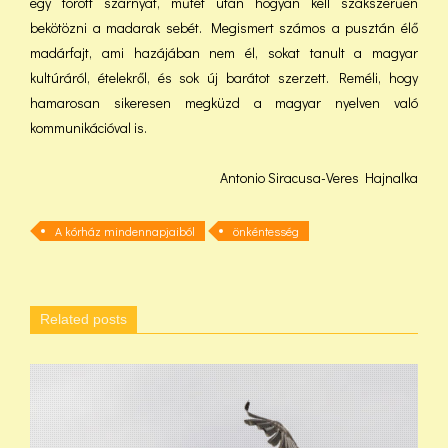
egy törött szárnyat, műtét után hogyan kell szakszerűen
bekötözni a madarak sebét. Megismert számos a pusztán élő
madárfajt, ami hazájában nem él, sokat tanult a magyar
kultúráról, ételekről, és sok új barátot szerzett. Reméli, hogy
hamarosan sikeresen megküzd a magyar nyelven való
kommunikációval is.
Antonio Siracusa-Veres Hajnalka
A kórház mindennapjaiból
önkéntesség
Related posts