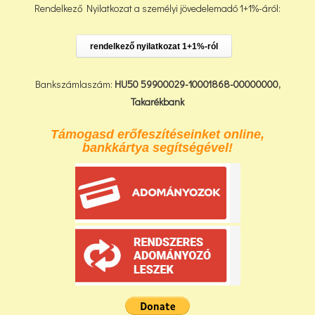
Rendelkező Nyilatkozat a személyi jövedelemadó 1+1%-áról:
rendelkező nyilatkozat 1+1%-ról
Bankszámlaszám:
HU50 59900029-10001868-00000000,
Takarékbank
Támogasd erőfeszítéseinket online,
bankkártya segítségével!