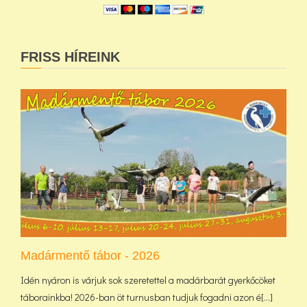
FRISS HÍREINK
Madármentő tábor - 2026
Idén nyáron is várjuk sok szeretettel a madárbarát gyerkőcöket
táborainkba! 2026-ban öt turnusban tudjuk fogadni azon é[...]