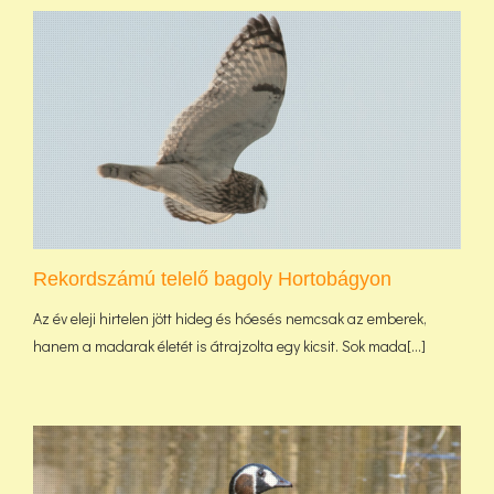
Rekordszámú telelő bagoly Hortobágyon
Az év eleji hirtelen jött hideg és hóesés nemcsak az emberek,
hanem a madarak életét is átrajzolta egy kicsit. Sok mada[...]