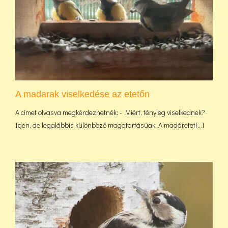
A madarak viselkedése az etetőn
A címet olvasva megkérdezhetnék: - Miért, tényleg viselkednek?
Igen, de legalábbis különböző magatartásúak. A madáretet[...]