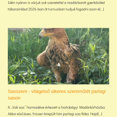
Idén nyáron is várjuk sok szeretettel a madárbarát gyerkőcöket
táborainkba! 2026-ban öt turnusban tudjuk fogadni azon é[...]
Sasszem - világelső sikeres szemműtét parlagi
sason
A „Vak sas” harmadéve érkezett a hortobágyi Madárkórházba.
Akkor első éves, frissen kirepült hím parlagi sas fióka Hajd[...]