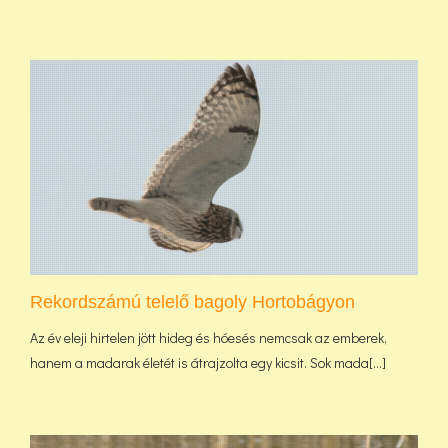
Rekordszámú telelő bagoly Hortobágyon
Az év eleji hirtelen jött hideg és hóesés nemcsak az emberek,
hanem a madarak életét is átrajzolta egy kicsit. Sok mada[...]