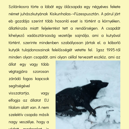
Szilánkosra törte a lábát egy ölőcsapda egy négyéves fekete
német juhászkutyának Kiskunhalas-¬Füzespusztán. A pórul járt
eb gazdája szerint több hasonló eset is történt a környéken,
állatkínzás miatt feljelentést tett a rendőrségen. A csapdát
kihelyező vadásztársaság vezetője sajnálja, ami a kutyával
történt, szerinte mindenben szabályosan jártak el, a kóborló
kutyák tulajdonosainak felelősségét vetette fel. Igaz 1995-től
minden olyan csapdát, ami olyan céllal tervezett eszköz, ami az
állat egy va
gy több
végtagjára szorosan
záródó fogas kapcsok
segítségével
visszatartja, vagy
elfogja az állatot EU
tilalom alatt van. A nem
szelektív csapda másik
nagy veszélye, hogy a
védett madarakat is