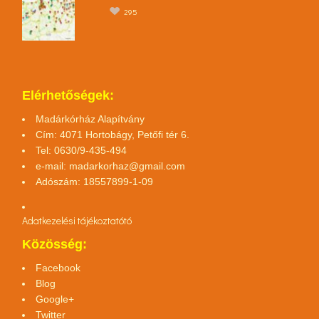
295
Elérhetőségek:
Madárkórház Alapítvány
Cím: 4071 Hortobágy, Petőfi tér 6.
Tel: 0630/9-435-494
e-mail:
madarkorhaz@gmail.com
Adószám: 18557899-1-09
Adatkezelési tájékoztató
tó
Közösség:
Facebook
Blog
Google+
Twitter