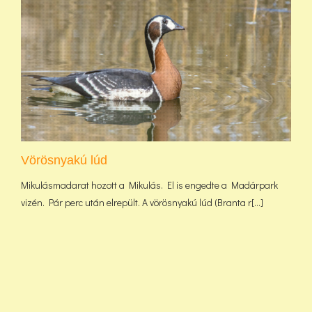
Vörösnyakú lúd
Mikulásmadarat hozott a Mikulás. El is engedte a Madárpark
vizén. Pár perc után elrepült. A vörösnyakú lúd (Branta r[...]