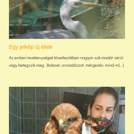
Egy jelkép új élete
Az emberi tevékenységek következtében nagyon sok madár sérül
vagy betegszik meg. Baleset, orvvadászat, mérgezés: mind-m[...]