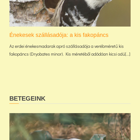
Énekesek szállásadója: a kis fakopáncs
Az erdei énekesmadarak apró szállásadója a verébméretű kis
fakopáncs (Dryobates minor). Kis méretéből adódóan kicsi odú[...]
BETEGEINK