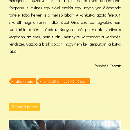
melegéhez húzódva fekszik a két és fél éves dobermann,
Koppány is, akinek egy évvel ezelőtt egy ugyanilyen ölőcsapda
törte el több helyen is a mellső lábait. A kankutya azóta felépült,
sikerült megmenteni mindkét lábát. Gina azonban egyelőre nem
tud ráállni a sérült lábára. Nagyon sokáig el voltak szorítva a
végtagon az erek, nem tudni, mennyire károsodott a keringési
rendszer. Gazdája bízik abban, hogy nem kell amputálni a kutya
lábát.
Konyhás István
állatkínzás
emlősök a madárkórházban
Related posts