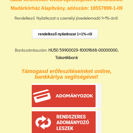
Madárkórház Alapítvány, adószám:
18557899-1-09
Rendelkező Nyilatkozat a személyi jövedelemadó 1+1%-áról:
rendelkező nyilatkozat 1+1%-ról
Bankszámlaszám:
HU50 59900029-10001868-00000000,
Takarékbank
Támogasd erőfeszítéseinket online,
bankkártya segítségével!