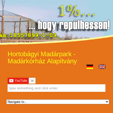
Hortobágyi Madárpark -
Madárkórház Alapítvány