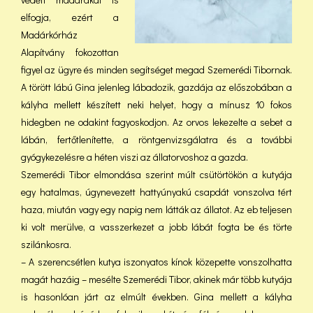
elfogja, ezért a
Madárkórház
Alapítvány fokozottan
figyel az ügyre és minden segítséget megad Szemerédi Tibornak.
A törött lábú Gina jelenleg lábadozik, gazdája az előszobában a
kályha mellett készített neki helyet, hogy a mínusz 10 fokos
hidegben ne odakint fagyoskodjon. Az orvos lekezelte a sebet a
lábán, fertőtlenítette, a röntgenvizsgálatra és a további
gyógykezelésre a héten viszi az állatorvoshoz a gazda.
Szemerédi Tibor elmondása szerint múlt csütörtökön a kutyája
egy hatalmas, úgynevezett hattyúnyakú csapdát vonszolva tért
haza, miután vagy egy napig nem látták az állatot. Az eb teljesen
ki volt merülve, a vasszerkezet a jobb lábát fogta be és törte
szilánkosra.
– A szerencsétlen kutya iszonyatos kínok közepette vonszolhatta
magát hazáig – mesélte Szemerédi Tibor, akinek már több kutyája
is hasonlóan járt az elmúlt években. Gina mellett a kályha