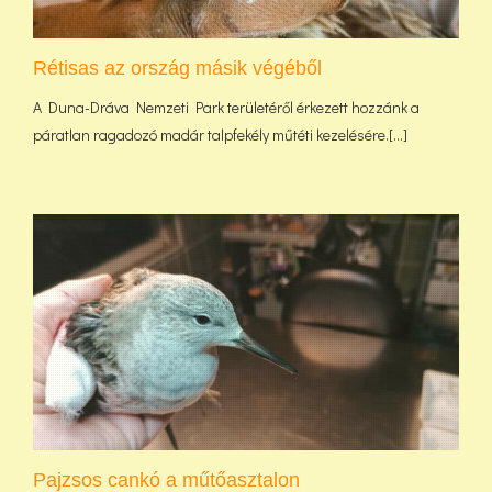
Rétisas az ország másik végéből
A Duna-Dráva Nemzeti Park területéről érkezett hozzánk a
páratlan ragadozó madár talpfekély műtéti kezelésére.[...]
Pajzsos cankó a műtőasztalon