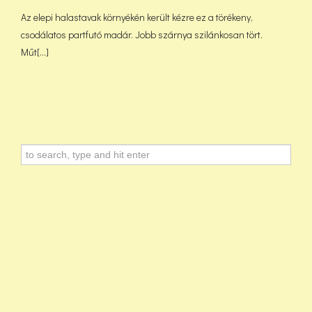
Az elepi halastavak környékén került kézre ez a törékeny,
csodálatos partfutó madár. Jobb szárnya szilánkosan tört.
Műt[...]