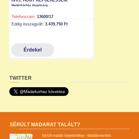
TWITTER
SÉRÜLT MADARAT TALÁLT?
Sérült madár bejelentése - Madármentés