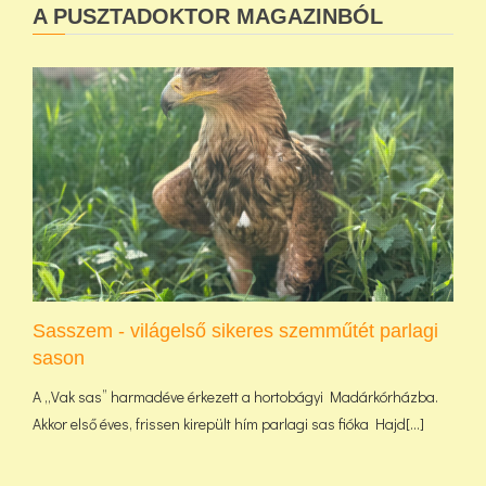
A PUSZTADOKTOR MAGAZINBÓL
Sasszem - világelső sikeres szemműtét parlagi
sason
A „Vak sas” harmadéve érkezett a hortobágyi Madárkórházba.
Akkor első éves, frissen kirepült hím parlagi sas fióka Hajd[...]