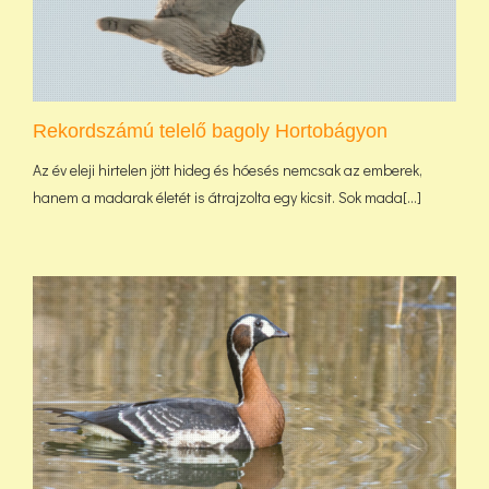
Rekordszámú telelő bagoly Hortobágyon
Az év eleji hirtelen jött hideg és hóesés nemcsak az emberek,
hanem a madarak életét is átrajzolta egy kicsit. Sok mada[...]