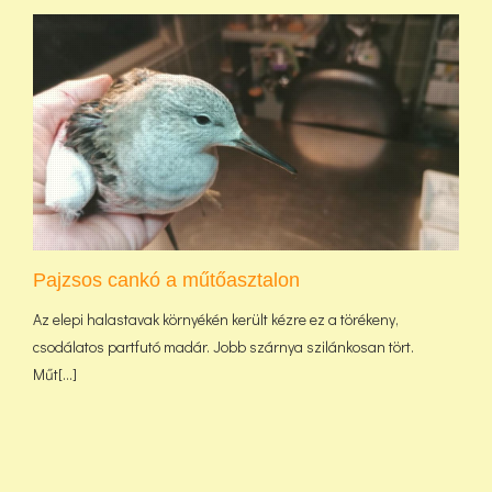
Pajzsos cankó a műtőasztalon
Az elepi halastavak környékén került kézre ez a törékeny,
csodálatos partfutó madár. Jobb szárnya szilánkosan tört.
Műt[...]