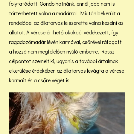
folytatódott. Gondolhatnánk, ennél jobb nem is
történhetett volna a madárral. Miután bekerült a
rendelőbe, az állatorvos le szerette volna kezelni az
állatot. A vércse érthető okokból védekezett, így
ragadozómadár lévén karmával, csőrével ráfogott
a hozzá nem megfelelően nyúló emberre. Rossz
célpontot szemelt ki, ugyanis a további ártalmak
elkerülése érdekében az állatorvos levágta a vércse
karmait és a csőre végét is.