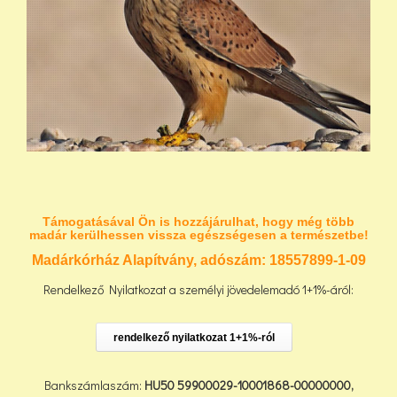
Támogatásával Ön is hozzájárulhat, hogy még több
madár kerülhessen vissza egészségesen a természetbe!
Madárkórház Alapítvány, adószám:
18557899-1-09
Rendelkező Nyilatkozat a személyi jövedelemadó 1+1%-áról:
rendelkező nyilatkozat 1+1%-ról
Bankszámlaszám:
HU50 59900029-10001868-00000000,