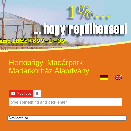
Hortobágyi Madárpark -
Madárkórház Alapítvány