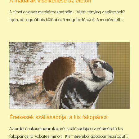
A madarak viselkedése az etetőn
A címet olvasva megkérdezhetnék: - Miért, tényleg viselkednek?
Igen, de legalábbis különböző magatartásúak. A madáretet[...]
Énekesek szállásadója: a kis fakopáncs
Az erdei énekesmadarak apró szállásadója a verébméretű kis
fakopáncs (Dryobates minor). Kis méretéből adódóan kicsi odú[...]