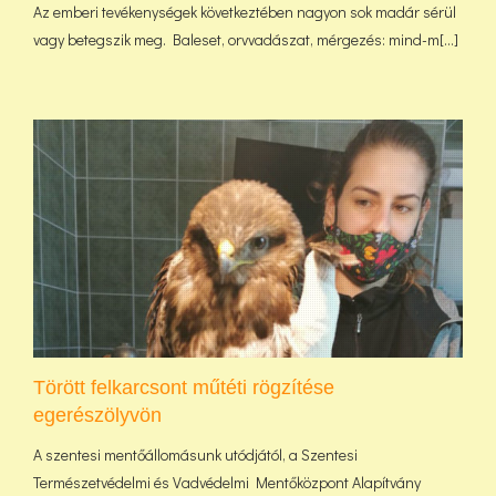
Az emberi tevékenységek következtében nagyon sok madár sérül
vagy betegszik meg. Baleset, orvvadászat, mérgezés: mind-m[...]
Törött felkarcsont műtéti rögzítése
egerészölyvön
A szentesi mentőállomásunk utódjától, a Szentesi
Természetvédelmi és Vadvédelmi Mentőközpont Alapítvány