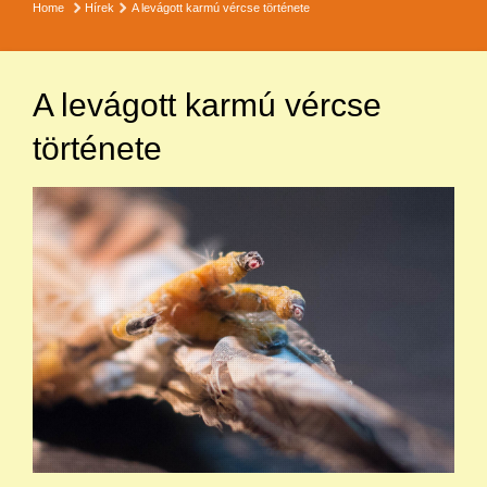
Home
Hírek
A levágott karmú vércse története
A levágott karmú vércse
története