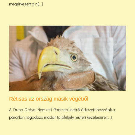
megérkezett a n[...]
Rétisas az ország másik végéből
A Duna-Dráva Nemzeti Park területéről érkezett hozzánk a
páratlan ragadozó madár talpfekély műtéti kezelésére.[...]