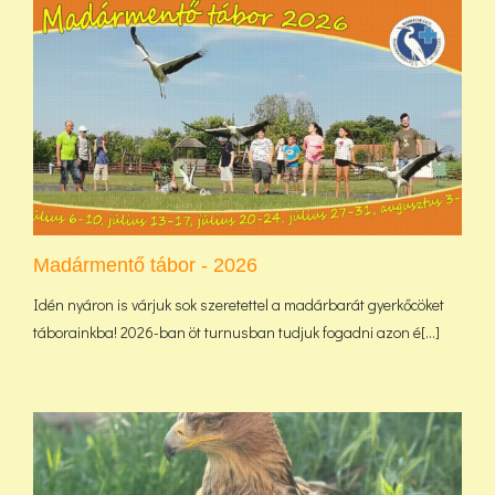
Madármentő tábor - 2026
Idén nyáron is várjuk sok szeretettel a madárbarát gyerkőcöket
táborainkba! 2026-ban öt turnusban tudjuk fogadni azon é[...]