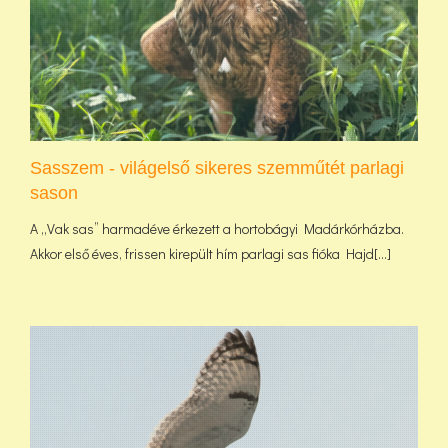
Sasszem - világelső sikeres szemműtét parlagi
sason
A „Vak sas” harmadéve érkezett a hortobágyi Madárkórházba.
Akkor első éves, frissen kirepült hím parlagi sas fióka Hajd[...]