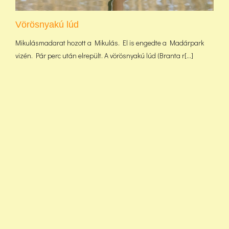
Vörösnyakú lúd
Mikulásmadarat hozott a Mikulás. El is engedte a Madárpark
vizén. Pár perc után elrepült. A vörösnyakú lúd (Branta r[...]