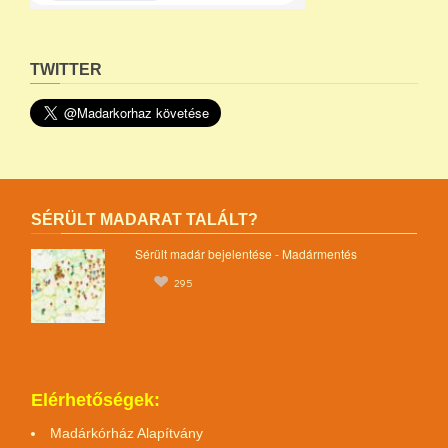
TWITTER
SÉRÜLT MADARAT TALÁLT?
Sérült madár bejelentése - Madármentés
295
Elérhetőségek:
Madárkórház Alapítvány