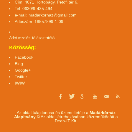
Cím: 4071 Hortobágy, Petőfi tér 6.
Tel: 0630/9-435-494
e-mail:
madarkorhaz@gmail.com
Adószám: 18557899-1-09
Adatkezelési tájékoztató
tó
Közösség:
Facebook
Blog
Google+
Twitter
IWIW
Az oldal tulajdonosa és üzemeltetője a
Madárkórház
Alapítvány ©
Az oldal létrehozásában közreműködött a
Deeb-IT Kft.