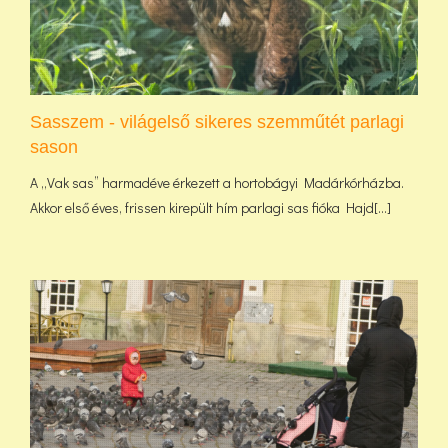
Sasszem - világelső sikeres szemműtét parlagi
sason
A „Vak sas” harmadéve érkezett a hortobágyi Madárkórházba.
Akkor első éves, frissen kirepült hím parlagi sas fióka Hajd[...]