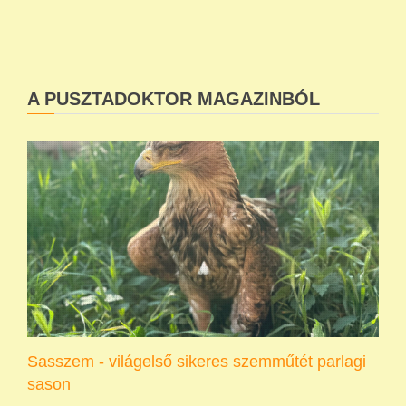
A PUSZTADOKTOR MAGAZINBÓL
Sasszem - világelső sikeres szemműtét parlagi
sason