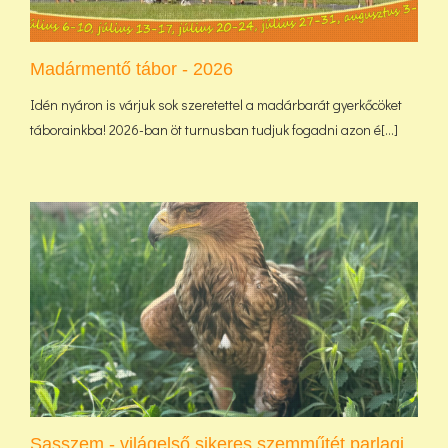
Madármentő tábor - 2026
Idén nyáron is várjuk sok szeretettel a madárbarát gyerkőcöket
táborainkba! 2026-ban öt turnusban tudjuk fogadni azon é[...]
Sasszem - világelső sikeres szemműtét parlagi