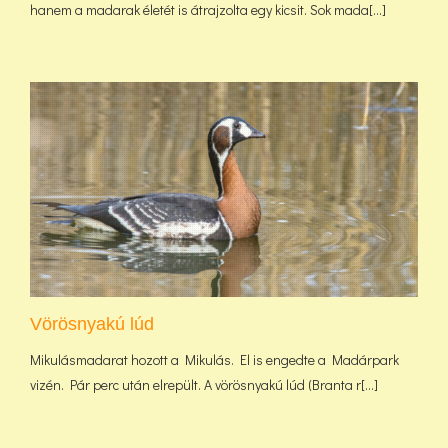
hanem a madarak életét is átrajzolta egy kicsit. Sok mada[...]
Vörösnyakú lúd
Mikulásmadarat hozott a Mikulás. El is engedte a Madárpark
vizén. Pár perc után elrepült. A vörösnyakú lúd (Branta r[...]