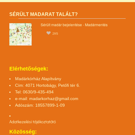
SÉRÜLT MADARAT TALÁLT?
Sérült madár bejelentése - Madármentés
295
Elérhetőségek:
Madárkórház Alapítvány
Cím: 4071 Hortobágy, Petőfi tér 6.
Tel: 0630/9-435-494
e-mail:
madarkorhaz@gmail.com
Adószám: 18557899-1-09
Adatkezelési tájékoztató
tó
Közösség: