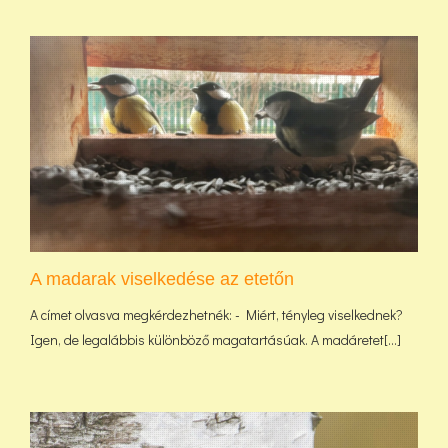
A madarak viselkedése az etetőn
A címet olvasva megkérdezhetnék: - Miért, tényleg viselkednek?
Igen, de legalábbis különböző magatartásúak. A madáretet[...]