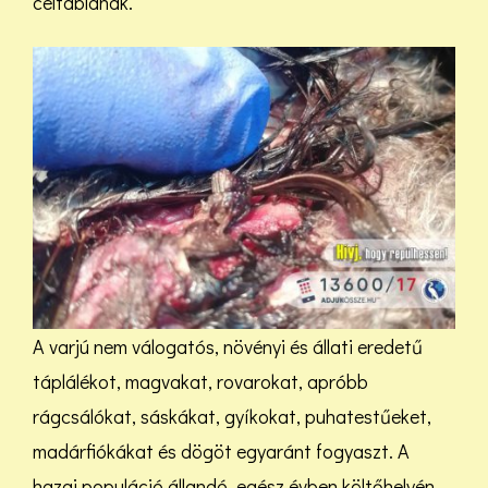
céltáblának.
A varjú nem válogatós, növényi és állati eredetű
táplálékot, magvakat, rovarokat, apróbb
rágcsálókat, sáskákat, gyíkokat, puhatestűeket,
madárfiókákat és dögöt egyaránt fogyaszt. A
hazai populáció állandó, egész évben költőhelyén