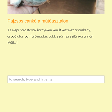
Pajzsos cankó a műtőasztalon
Az elepi halastavak környékén került kézre ez a törékeny,
csodálatos partfutó madár. Jobb szárnya szilánkosan tört.
Műt[...]