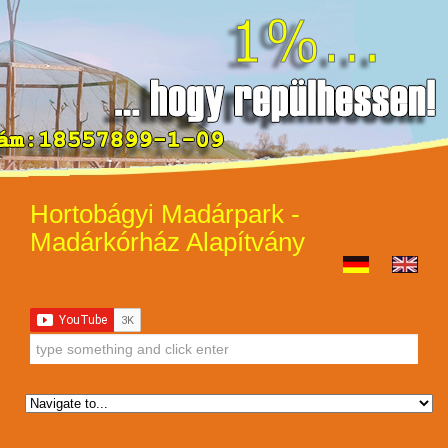
Hortobágyi Madárpark -
Madárkórház Alapítvány