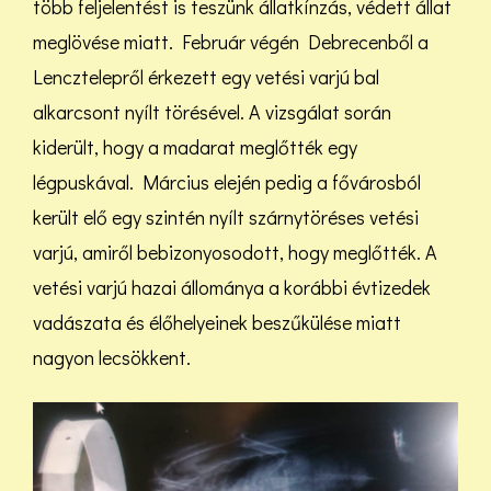
több feljelentést is teszünk állatkínzás, védett állat
meglövése miatt. Február végén Debrecenből a
Lencztelepről érkezett egy vetési varjú bal
alkarcsont nyílt törésével. A vizsgálat során
kiderült, hogy a madarat meglőtték egy
légpuskával. Március elején pedig a fővárosból
került elő egy szintén nyílt szárnytöréses vetési
varjú, amiről bebizonyosodott, hogy meglőtték. A
vetési varjú hazai állománya a korábbi évtizedek
vadászata és élőhelyeinek beszűkülése miatt
nagyon lecsökkent.