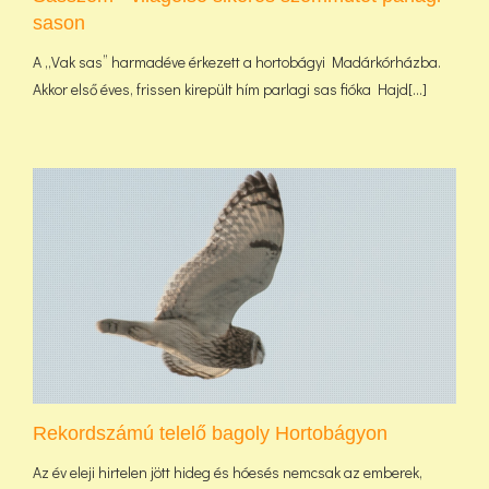
sason
A „Vak sas” harmadéve érkezett a hortobágyi Madárkórházba.
Akkor első éves, frissen kirepült hím parlagi sas fióka Hajd[...]
Rekordszámú telelő bagoly Hortobágyon
Az év eleji hirtelen jött hideg és hóesés nemcsak az emberek,