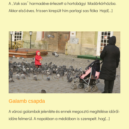
A „Vak sas” harmadéve érkezett a hortobágyi Madárkórházba.
Akkor első éves, frissen kirepült hím parlagi sas fióka Hajd[...]
Galamb csapda
A városi galambok jelenléte és ennek megosztó megítélése időről-
időre felmerül. A napokban a médiában is szerepelt, hog[...]