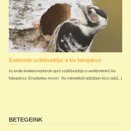
Énekesek szállásadója: a kis fakopáncs
Az erdei énekesmadarak apró szállásadója a verébméretű kis
fakopáncs (Dryobates minor). Kis méretéből adódóan kicsi odú[...]
BETEGEINK