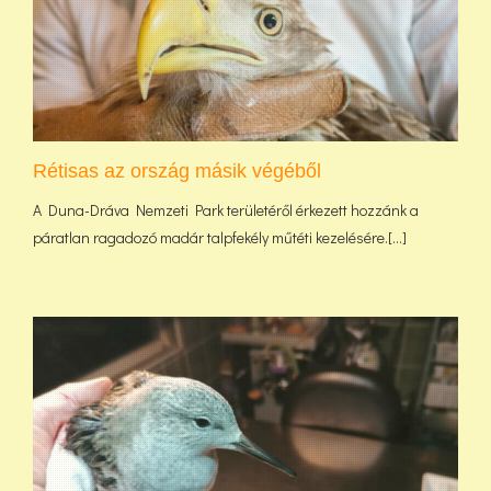
Rétisas az ország másik végéből
A Duna-Dráva Nemzeti Park területéről érkezett hozzánk a
páratlan ragadozó madár talpfekély műtéti kezelésére.[...]