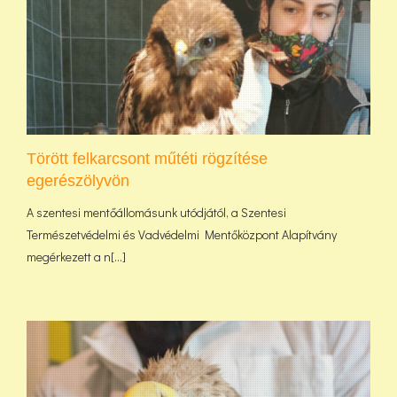
Törött felkarcsont műtéti rögzítése
egerészölyvön
A szentesi mentőállomásunk utódjától, a Szentesi
Természetvédelmi és Vadvédelmi Mentőközpont Alapítvány
megérkezett a n[...]