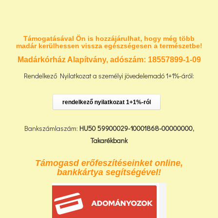
Támogatásával Ön is hozzájárulhat, hogy még több
madár kerülhessen vissza egészségesen a természetbe!
Madárkórház Alapítvány, adószám:
18557899-1-09
Rendelkező Nyilatkozat a személyi jövedelemadó 1+1%-áról:
rendelkező nyilatkozat 1+1%-ról
Bankszámlaszám:
HU50 59900029-10001868-00000000,
Takarékbank
Támogasd erőfeszítéseinket online,
bankkártya segítségével!