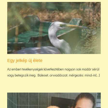
Egy jelkép új élete
Az emberi tevékenységek következtében nagyon sok madár sérül
vagy betegszik meg. Baleset, orvvadászat, mérgezés: mind-m[...]