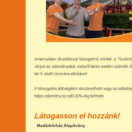
Amennyiben átutalással támogatna minket, a Tiszántúli
várjuk az adományokat, melyről kérés esetén számlát, i
tér 6. alatti címünkre elküldeni!
A támogatás költségként elszámolható vagy az adóala
teljes adomány az adó 20%-áig leírható.
Látogasson el hozzánk!
Madárkórház Alapítvány