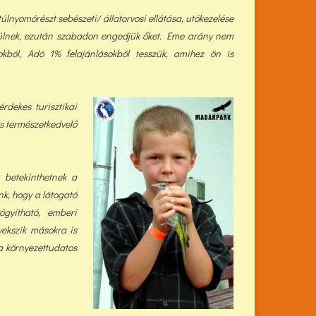
úlnyomórészt sebészeti/ állatorvosi ellátása, utókezelése
ülnek, ezután szabadon engedjük őket. Eme arány nem
kból, Adó 1% felajánlásokból tess
zük, a
mihez ön is
dekes turisztikai
s természetkedvelő
 betekinthetnek a
k, hogy a látogató
gyítható, emberi
gyekszik másokra is
a környezettudatos