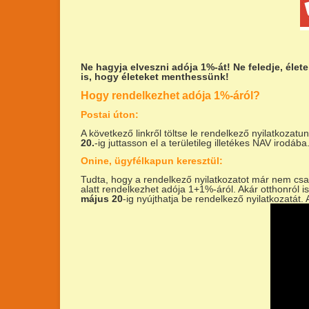
Ne hagyja elveszni adója 1%-át!
Ne feledje, éle
is, hogy életeket menthessünk!
Hogy rendelkezhet adója 1%-áról?
Postai úton:
A következő linkről töltse le rendelkező nyilatkozatu
20.
-ig juttasson el a területileg illetékes NAV irodába
Onine, ügyfélkapun keresztül:
Tudta, hogy a rendelkező nyilatkozatot már nem csa
alatt rendelkezhet adója 1+1%-áról. Akár otthonról is
május 20
-ig nyújthatja be rendelkező nyilatkozatát.