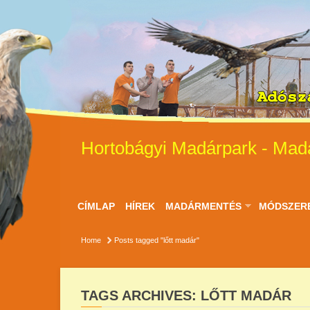
Hortobágyi Madárpark - Mad
CÍMLAP
HÍREK
MADÁRMENTÉS
MÓDSZER
Home
Posts tagged "lőtt madár"
TAGS ARCHIVES: LŐTT MADÁR