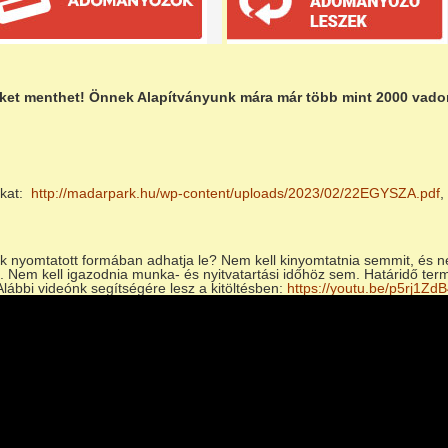
teket menthet! Önnek Alapítványunk mára már több mint 2000 vadon 
nkat:
http://madarpark.hu/wp-content/uploads/2023/02/22EGYSZA.pdf
,
.
k nyomtatott formában adhatja le? Nem kell kinyomtatnia semmit, és n
. Nem kell igazodnia munka- és nyitvatartási időhöz sem. Határidő termé
 Alábbi videónk segítségére lesz a kitöltésben:
https://youtu.be/p5rj1ZdB