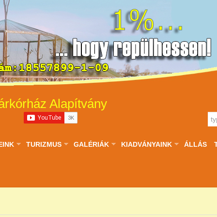
árkórház Alapítvány
EINK
TURIZMUS
GALÉRIÁK
KIADVÁNYAINK
ÁLLÁS