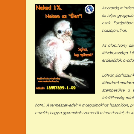
Az ország minden r
és teljes gyógyulá
csak Európában e
hozzájárulhat.
Az alapítvány ál
látványossága
.
Lé
érdeklődők, óvodai
Látványkórházunk
lábadozó madarak
szembesülve a s
felelőtlenség mia
hatni. A természetvédelmi mozgalmakhoz hasonlóan, pr
nevelés, hogy a gyermekek szeressék a természetet, és v