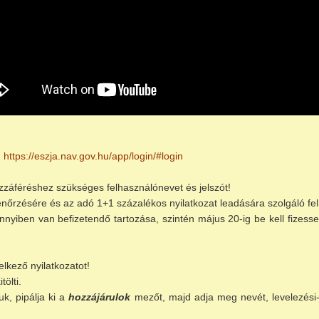
:
https://eszja.nav.gov.hu/app/login/#login
zzáféréshez szükséges felhasználónevet és jelszót!
nőrzésére és az adó 1+1 százalékos nyilatkozat leadására szolgáló fel
mennyiben van befizetendő tartozása, szintén május 20-ig be kell fiz
elkező nyilatkozatot!
ölti.
k, pipálja ki a
hozzájárulok
mezőt, majd adja meg nevét, levelezési-