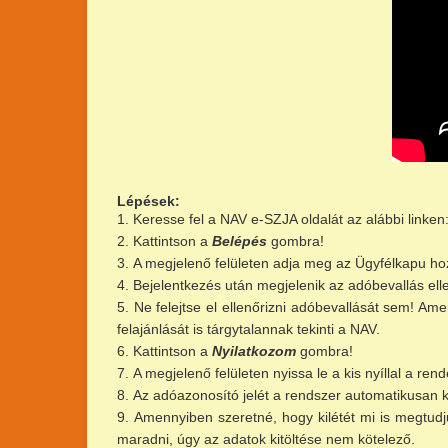
Lépések:
Keresse fel a NAV e-SZJA oldalát az alábbi linken
Kattintson a
Belépés
gombra!
A megjelenő felületen adja meg az Ügyfélkapu ho
Bejelentkezés után megjelenik az adóbevallás elle
Ne felejtse el ellenőrizni adóbevallását sem! A
felajánlását is tárgytalannak tekinti a NAV.
Kattintson a
Nyilatkozom
gombra!
A megjelenő felületen nyissa le a kis nyíllal a rend
Az adóazonosító jelét a rendszer automatikusan kit
Amennyiben szeretné, hogy kilétét mi is megtudju
maradni, úgy az adatok kitöltése nem kötelező.