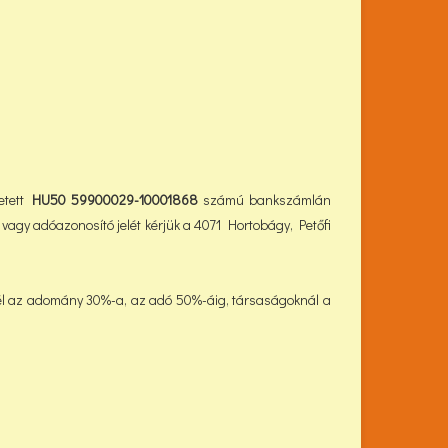
tett
HU50 59900029-10001868
számú bankszámlán
vagy adóazonosító jelét kérjük a 4071 Hortobágy, Petőfi
él az adomány 30%-a, az adó 50%-áig, társaságoknál a