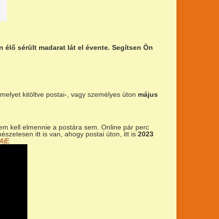
élő sérült madarat lát el évente. Segítsen Ön
 melyet kitöltve postai-, vagy személyes úton
május
em kell elmennie a postára sem. Online pár perc
szetesen itt is van, ahogy postai úton, itt is
2023
4jE