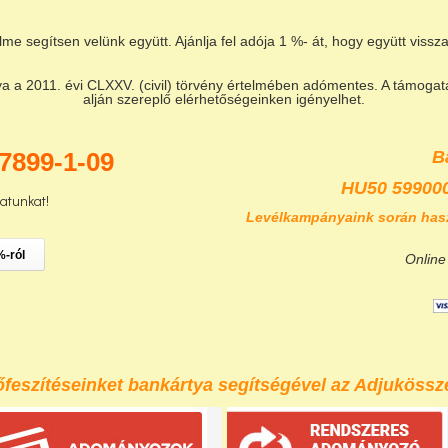
lme segítsen velünk együtt. Ajánlja fel adója 1 %- át, hogy együtt vis
a 2011. évi CLXXV. (civil) törvény értelmében adómentes. A támogatás
alján szereplő elérhetőségeinken igényelhet.
7899-1-09
B
HU50 59900
zatunkat!
Levélkampányaink során has
%-ról
Online
eszítéseinket bankártya segítségével az Adjukössze