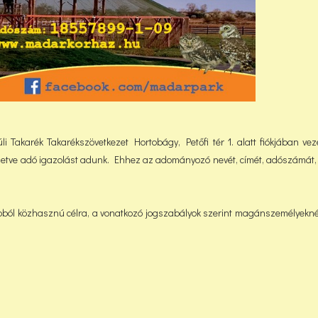
 Takarék Takarékszövetkezet Hortobágy, Petőfi tér 1. alatt fiókjában veze
lletve adó igazolást adunk. Ehhez az adományozó nevét, címét, adószámát, 
pból közhasznú célra, a vonatkozó jogszabályok szerint magánszemélyekn