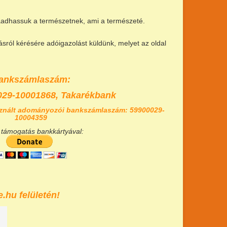
szaadhassuk a természetnek, ami a természeté.
ról kérésére adóigazolást küldünk, melyet az oldal
ankszámlaszám:
029-10001868,
Takarékbank
znált adományozói bankszámlaszám: 59900029-
10004359
 támogatás bankkártyával:
.hu felületén!