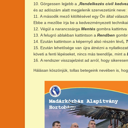
Görgessen lejjebb a „
Rendelkezés civil kedve
és az adószám alatt megjelenik szervezetünk neve:
A második mező kitöltésével egy Ön által válasz
Ebbe a mezőbe írja be a kedvezményezett technikai
Végül a narancssárga
Mentés
gombra kattintva 
A felugró ablakban kattintson a
Rendben
gombr
Ezután kattintson a képernyő alsó részén lévő
, 
Ezután lehetősége van újra átnézni a nyilatkozatot
követi a fenti lépéseket, nincs más teendője, mint a
A rendszer visszajelzést ad arról, hogy sikerese
Hálásan köszönjük, tollas betegeink nevében is, hog