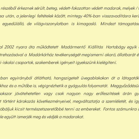
észéből érkeznek sérült, beteg, védett-fokozottan védett madarak, melyek / t
sa után, a jelenlegi feltételek között, min
tegy 40%-ban visszavadításra ker
gyedülálló, de világviszonylatban is kimagasló. Mindezt támogatáso
tal 2002 nyara óta működtetett Madármentő Kiállítás Hortobágy egyik ér
trehozásával a Madárkórház tevékenységét megismerni akaró, állatbarát é
-iskolai csoportok, szakemberek igényeit igyekszünk kielégíteni.
ban egyirányból átlátható, hangszigetelt üvegablakokon át a látogatók
hoz és a műtőbe is, végignézhetik a gyógyulás folyamatát. Meggyőződésün
okszor jóvátehetetlen vagy csak nagyon nagy erőfeszítések árán gyó
tt történt károkozás következményeivel, megváltoztatja a szemléletét, és i
óbáljuk kicsit természetszeretőbbé tenni az embereket. Fontos számunkra 
ele együtt ismerjék meg és védjék a madarakat.