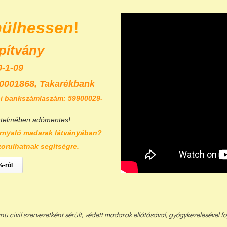
pülhessen
!
pítvány
-1-09
0001868,
Takarékbank
i bankszámlaszám: 59900029-
rtelmében adómentes!
rnyaló madarak látványában?
zorulhatnak segítségre.
%-ról
civil szervezetként sérült, védett madarak ellátásával, gyógykezelésével fog