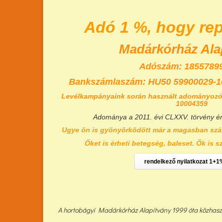
Adó 1 %, hogy re
Madárkórház Ala
Adószám: 18557899
Bankszámlaszám:
HU50 59900029-1
Levélkampányaink során használt adományozó
10004359
Adománya a 2011. évi CLXXV. törvény é
Ugye ön is gyönyörködött már a magasban szá
Őket is érheti betegség, baleset. Ők is s
rendelkező nyilatkozat 1+1
A hortobágyi Madárkórház Alapítvány 1999 óta közhasznú 