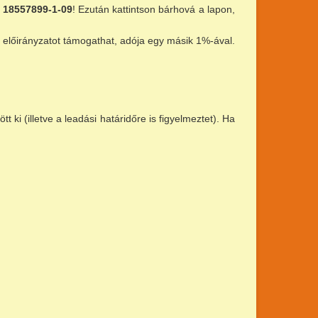
:
18557899-1-09
! Ezután kattintson bárhová a lapon,
i előirányzatot támogathat, adója egy másik 1%-ával.
t ki (illetve a leadási határidőre is figyelmeztet). Ha