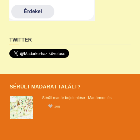
TWITTER
SÉRÜLT MADARAT TALÁLT?
Sérült madár bejelentése - Madármentés
295