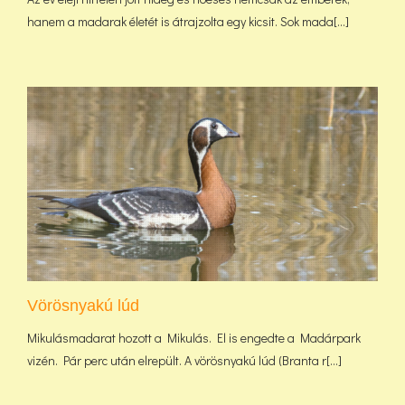
hanem a madarak életét is átrajzolta egy kicsit. Sok mada[...]
Vörösnyakú lúd
Mikulásmadarat hozott a Mikulás. El is engedte a Madárpark
vizén. Pár perc után elrepült. A vörösnyakú lúd (Branta r[...]