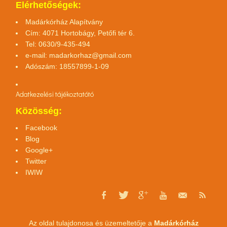
Elérhetőségek:
Madárkórház Alapítvány
Cím: 4071 Hortobágy, Petőfi tér 6.
Tel: 0630/9-435-494
e-mail:
madarkorhaz@gmail.com
Adószám: 18557899-1-09
Adatkezelési tájékoztató
tó
Közösség:
Facebook
Blog
Google+
Twitter
IWIW
Az oldal tulajdonosa és üzemeltetője a
Madárkórház