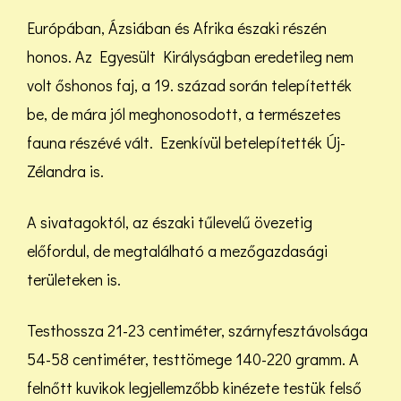
Európában, Ázsiában és Afrika északi részén
honos. Az Egyesült Királyságban eredetileg nem
volt őshonos faj, a 19. század során telepítették
be, de mára jól meghonosodott, a természetes
fauna részévé vált. Ezenkívül betelepítették Új-
Zélandra is.
A sivatagoktól, az északi tűlevelű övezetig
előfordul, de megtalálható a mezőgazdasági
területeken is.
Testhossza 21-23 centiméter, szárnyfesztávolsága
54-58 centiméter, testtömege 140-220 gramm. A
felnőtt kuvikok legjellemzőbb kinézete testük felső