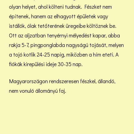
olyan helyet, ahol költeni tudnak. Fészket nem
építenek, hanem az elhagyott épületek vagy
istállók, ólak tetőterének üregeibe költöznek be.
Ott az aljzatban tenyérnyi mélyedést kapar, abba
rakja 5-7, pingponglabda nagyságú tojását, melyen
a tojó kotlik 24-25 napig, miközben a hím eteti. A
fiókák kirepülési ideje 30-35 nap.
Magyarországon rendszeresen fészkel, állandó,
nem vonuló állományú faj.