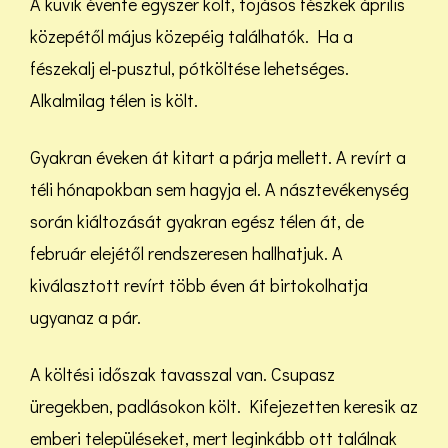
A kuvik évente egyszer költ, tojásos fészkek április
közepétől május közepéig találhatók. Ha a
fészekalj el-pusztul, pótköltése lehetséges.
Alkalmilag télen is költ.
Gyakran éveken át kitart a párja mellett. A revírt a
téli hónapokban sem hagyja el. A násztevékenység
során kiáltozását gyakran egész télen át, de
február elejétől rendszeresen hallhatjuk. A
kiválasztott revírt több éven át birtokolhatja
ugyanaz a pár.
A költési időszak tavasszal van. Csupasz
üregekben, padlásokon költ. Kifejezetten keresik az
emberi településeket, mert leginkább ott találnak