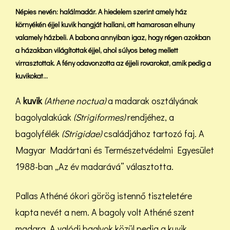
Népies nevén: halálmadár. A hiedelem szerint amely ház
környékén éjjel kuvik hangját hallani, ott hamarosan elhuny
valamely házbeli. A babona annyiban igaz, hogy régen azokban
a házakban világítottak éjjel, ahol súlyos beteg mellett
virrasztottak. A fény odavonzotta az éjjeli rovarokat, amik pedig a
kuvikokat…
A
kuvik
(Athene noctua)
a madarak osztályának
bagolyalakúak
(Strigiformes)
rendjéhez, a
bagolyfélék
(Strigidae)
családjához tartozó faj. A
Magyar Madártani és Természetvédelmi Egyesület
1988-ban „Az év madarává” választotta.
Pallas Athéné ókori görög istennő tiszteletére
kapta nevét a nem. A bagoly volt Athéné szent
madara. A valódi baglyok közül pedig a kuvik