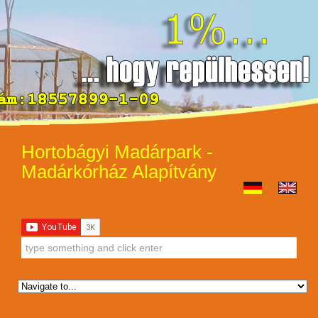
Hortobágyi Madárpark -
Madárkórház Alapítvány