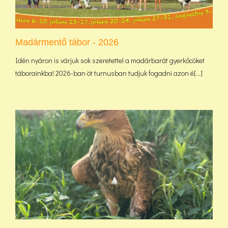
Madármentő tábor - 2026
Idén nyáron is várjuk sok szeretettel a madárbarát gyerkőcöket
táborainkba! 2026-ban öt turnusban tudjuk fogadni azon é[...]