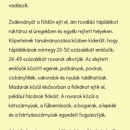
vadászik.
Zsákmányát a földön ejti el, ám további táplálékot
raktároz el üregekben és egyéb rejtett helyeken.
Köpeteinek tanulmányozása közben kiderült, hogy
táplálékának mintegy 20-50 százalékát emlősök,
24-49 százalékát rovarok alkotják. Az elejtett
emlősök között egerek, patkányok, pockok,
cickányfélék, vakondok és nyulak találhatóak.
Madarak közül elsősorban a fiókákat ejtik el,
például fácánok fiókáit. A rovarok közül a
kétszárnyúak, a fülbemászók, a bogarak, a lepkék
és a hártyásszárnyúak egyedeit fogyasztják.