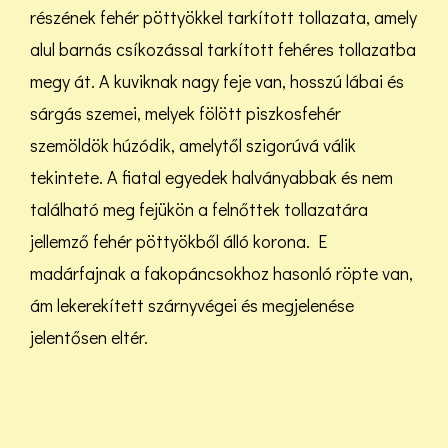
részének fehér pöttyökkel tarkított tollazata, amely
alul barnás csíkozással tarkított fehéres tollazatba
megy át. A kuviknak nagy feje van, hosszú lábai és
sárgás szemei, melyek fölött piszkosfehér
szemöldök húzódik, amelytől szigorúvá válik
tekintete. A fiatal egyedek halványabbak és nem
található meg fejükön a felnőttek tollazatára
jellemző fehér pöttyökből álló korona. E
madárfajnak a fakopáncsokhoz hasonló röpte van,
ám lekerekített szárnyvégei és megjelenése
jelentősen eltér.