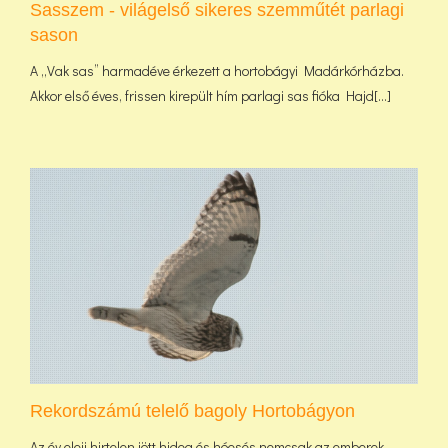
Sasszem - világelső sikeres szemműtét parlagi
sason
A „Vak sas” harmadéve érkezett a hortobágyi Madárkórházba.
Akkor első éves, frissen kirepült hím parlagi sas fióka Hajd[...]
Rekordszámú telelő bagoly Hortobágyon
Az év eleji hirtelen jött hideg és hóesés nemcsak az emberek,