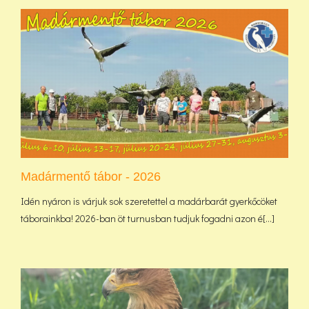
Madármentő tábor - 2026
Idén nyáron is várjuk sok szeretettel a madárbarát gyerkőcöket
táborainkba! 2026-ban öt turnusban tudjuk fogadni azon é[...]