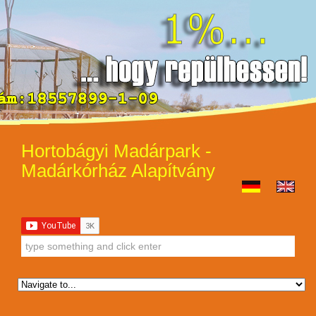
Hortobágyi Madárpark -
Madárkórház Alapítvány