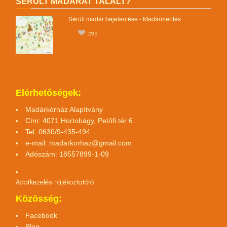
SÉRÜLT MADARAT TALÁLT?
Sérült madár bejelentése - Madármentés
295
Elérhetőségek:
Madárkórház Alapítvány
Cím: 4071 Hortobágy, Petőfi tér 6.
Tel: 0630/9-435-494
e-mail:
madarkorhaz@gmail.com
Adószám: 18557899-1-09
Adatkezelési tájékoztató
tó
Közösség:
Facebook
Blog