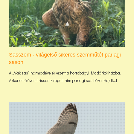
Sasszem - világelső sikeres szemműtét parlagi
sason
A „Vak sas” harmadéve érkezett a hortobágyi Madárkórházba.
Akkor első éves, frissen kirepült hím parlagi sas fióka Hajd[...]