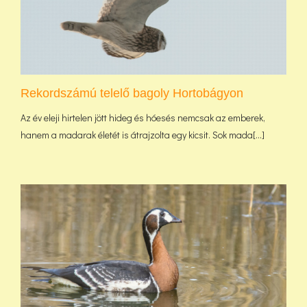
Rekordszámú telelő bagoly Hortobágyon
Az év eleji hirtelen jött hideg és hóesés nemcsak az emberek,
hanem a madarak életét is átrajzolta egy kicsit. Sok mada[...]