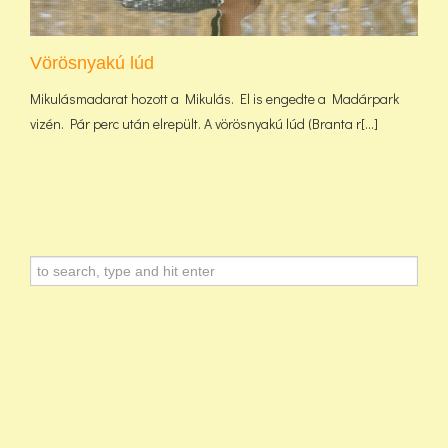
Vörösnyakú lúd
Mikulásmadarat hozott a Mikulás. El is engedte a Madárpark
vizén. Pár perc után elrepült. A vörösnyakú lúd (Branta r[...]