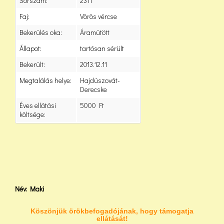
Sorszám:
2311
Faj:
Vörös vércse
Bekerülés oka:
Áramütött
Állapot:
tartósan sérült
Bekerült:
2013.12.11
Megtalálás helye:
Hajdúszovát-
Derecske
Éves ellátási
5000 Ft
költsége:
Név: Maki
Köszönjük örökbefogadójának, hogy támogatja
ellátását!