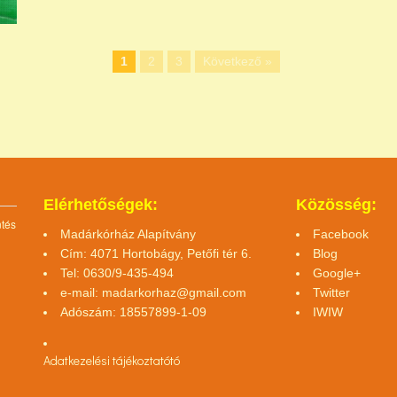
1
2
3
Következő »
Elérhetőségek:
Közösség:
ntés
Madárkórház Alapítvány
Facebook
Cím: 4071 Hortobágy, Petőfi tér 6.
Blog
Tel: 0630/9-435-494
Google+
e-mail:
madarkorhaz@gmail.com
Twitter
Adószám: 18557899-1-09
IWIW
Adatkezelési tájékoztató
tó