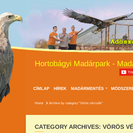
Hortobágyi Madárpark - Mad
CÍMLAP
HÍREK
MADÁRMENTÉS
MÓDSZER
Home
Archive by category "Vörös vércsék"
CATEGORY ARCHIVES: VÖRÖS V