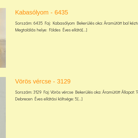
Kabasólyom - 6435
Sorszám: 6435 Faj: Kabasólyom Bekerülés oka: Áramütött bal kéztő 
Megtalálás helye: Földes Éves ellátá[...]
Vörös vércse - 3129
Sorszám: 3129 Faj: Vörös vércse Bekerülés oka: Áramütött Állapot: T
Debrecen Éves ellátási költsége: 5[...]