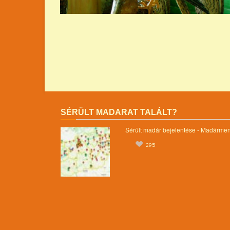
SÉRÜLT MADARAT TALÁLT?
Sérült madár bejelentése - Madárme
295