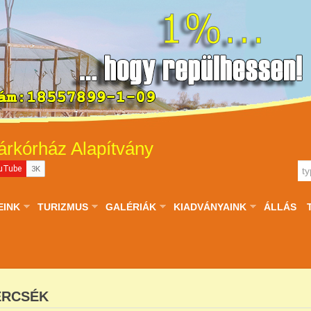
árkórház Alapítvány
EINK
TURIZMUS
GALÉRIÁK
KIADVÁNYAINK
ÁLLÁS
ÉRCSÉK