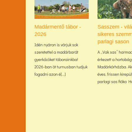
Madármentő tábor -
Sasszem - vil
2026
sikeres szemm
parlagi sason
Idén nyáron is várjuk sok
szeretettel a madárbarát
A „Vak sas” harma
gyerkőcöket táborainkba!
érkezett a hortobág
2026-ban öt turnusban tudjuk
Madárkórházba. Akk
fogadni azon é[...]
éves, frissen kirepü
parlagi sas fióka Haj