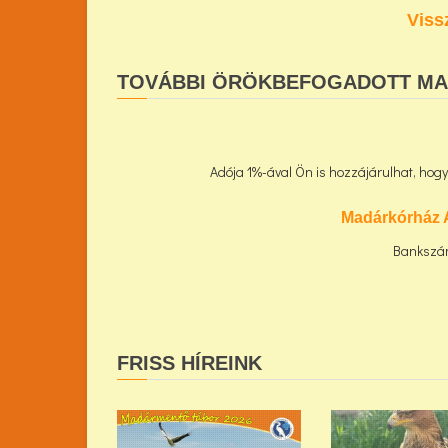
Viss
TOVÁBBI ÖRÖKBEFOGADOTT M
Adója 1%-ával Ön is hozzájárulhat, ho
Madárkórház 
Bankszá
FRISS HÍREINK