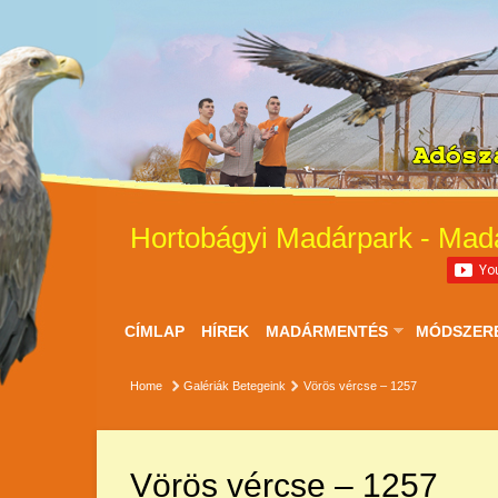
Hortobágyi Madárpark - Mad
CÍMLAP
HÍREK
MADÁRMENTÉS
MÓDSZER
Home
Galériák
Betegeink
Vörös vércse – 1257
Vörös vércse – 1257