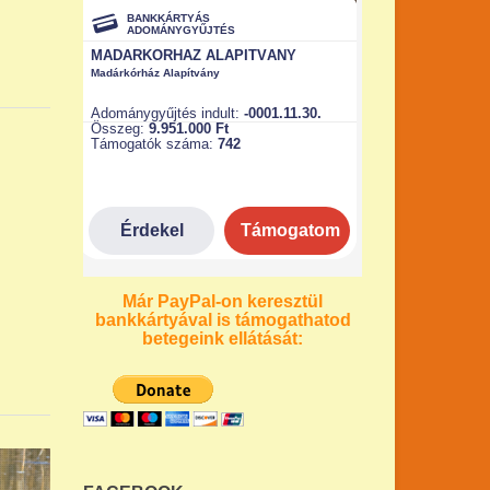
Már PayPal-on keresztül
bankkártyával is támogathatod
betegeink ellátását: