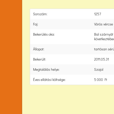
Sorszám:
1257
Faj:
Vörös vércse
Bekerülés oka:
Bal szárnyát
következtében
Állapot:
tartósan sérü
Bekerült:
2011.05.31
Megtalálás helye:
Szajol
Éves ellátási költsége:
5 000 Ft