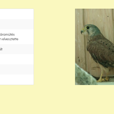
 áramütés
 elvesztette
lt