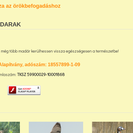
za az örökbefogadáshoz
ADARAK
gy még több madár kerülhessen vissza egészségesen a természetbe!
Alapítvány, adószám:
18557899-1-09
mlaszám:
TKSZ
59900029-10001868