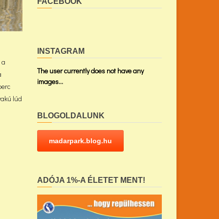
FACEBOOK
INSTAGRAM
 a
The user currently does not have any
a
images...
perc
yakú lúd
BLOGOLDALUNK
madarpark.blog.hu
ADÓJA 1%-A ÉLETET MENT!