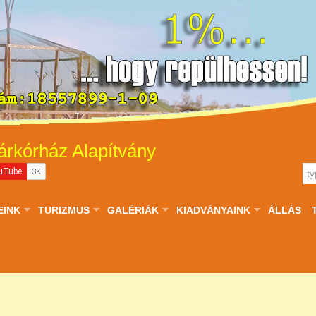
árkórház Alapítvány
EINK
TURIZMUS
GALÉRIÁK
KIADVÁNYAINK
ÁLLÁS