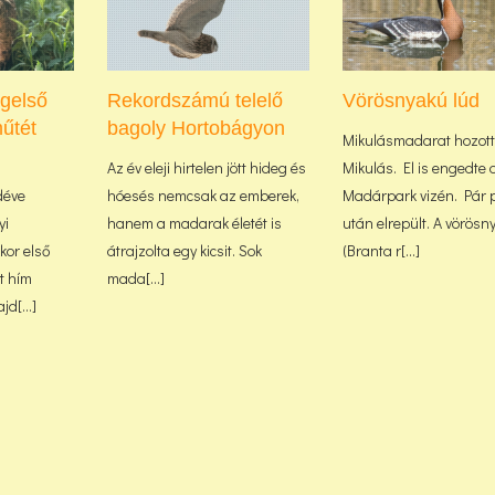
ágelső
Rekordszámú telelő
Vörösnyakú lúd
űtét
bagoly Hortobágyon
Mikulásmadarat hozott
Az év eleji hirtelen jött hideg és
Mikulás. El is engedte 
déve
hóesés nemcsak az emberek,
Madárpark vizén. Pár 
yi
hanem a madarak életét is
után elrepült. A vörösn
or első
átrajzolta egy kicsit. Sok
(Branta r[...]
lt hím
mada[...]
d[...]