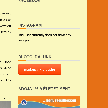
FACEBOOK
ok várták
az akkor
INSTAGRAM
vezetett
 tettünk
The user currently does not have any
images...
BLOGOLDALUNK
 kitöltő
es külső
madarpark.blog.hu
k, és az
tanítják
ADÓJA 1%-A ÉLETET MENT!
omba, a