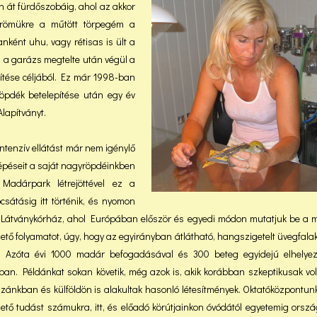
n át fürdőszobáig, ahol az akkor
 örömükre a műtött törpegém a
nként uhu, vagy rétisas is ült a
és a garázs megtelte után végül a
tése céljából. Ez már 1998-ban
 röpdék betelepítése után egy év
lapítványt.
intenzív ellátást már nem igénylő
lépéseit a saját nagyröpdéinkben
adárpark létrejöttével ez a
átásig itt történik, és nyomon
ja a Látványkórház, ahol Európában először és egyedi módon mutatjuk be a
tő folyamatot, úgy, hogy az egyirányban átlátható, hangszigetelt üvegfala
. Azóta évi 1000 madár befogadásával és 300 beteg egyidejú elhelyez
an. Példánkat sokan követik, még azok is, akik korábban szkeptikusak volt
 Hazánkban és külföldön is alakultak hasonló létesítmények. Oktatóközpontu
tő tudást számukra, itt, és előadó körútjainkon óvódától egyetemig orszá