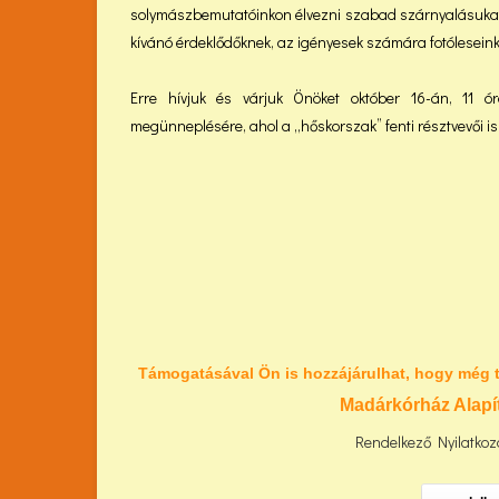
solymászbemutatóinkon élvezni szabad szárnyalásukat.
kívánó érdeklődőknek, az igényesek számára fotóleseink i
Erre hívjuk és várjuk Önöket október 16-án, 11 ó
megünneplésére, ahol a „hőskorszak” fenti résztvevői i
Támogatásával Ön is hozzájárulhat, hogy még 
Madárkórház Alapí
Rendelkező Nyilatkoza