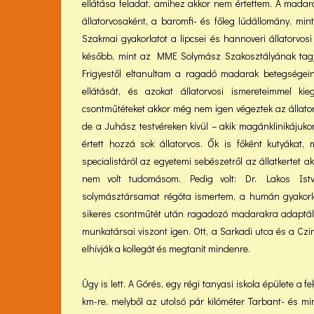
ellátása feladat, amihez akkor nem értettem. A mada
állatorvosaként, a baromfi- és főleg lúdállomány, mi
Szakmai gyakorlatot a lipcsei és hannoveri állatorvos
később, mint az MME Solymász Szakosztályának tagja
Frigyestől eltanultam a ragadó madarak
betegségein
ellátását, és azokat állatorvosi ismereteimmel k
csontműtéteket akkor még nem igen végeztek az állator
de a Juhász testvéreken kívül – akik magánklinikájukon
értett hozzá sok állatorvos. Ők is főként kutyákat
specialistáról az egyetemi sebészetről az állatkertet ak
nem volt tudomásom. Pedig volt: Dr. Lakos Istvá
solymásztársamat régóta ismertem, a humán gyakorla
sikeres csontműtét után ragadozó madarakra adaptál
munkatársai viszont igen. Ott, a Sarkadi utca és a C
elhívják a kollegát és megtanít mindenre.
Úgy is lett. A Górés, egy régi tanyasi iskola épülete a 
km-re, melyből az utolsó pár kilóméter Tarbant- és m