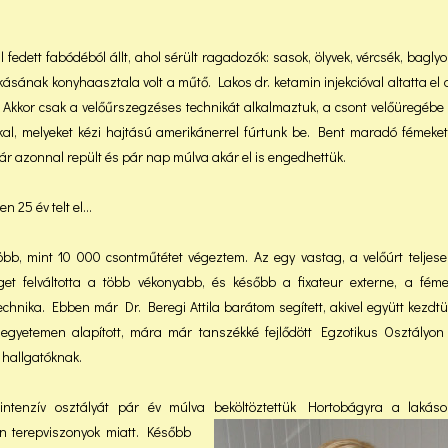
al fedett fabódéból állt, ahol sérült ragadozók: sasok, ölyvek, vércsék, bagly
kásának konyhaasztala volt a műtő. Lakos dr. ketamin injekcióval altatta el 
t. Akkor csak a velőűrszegzéses technikát alkalmaztuk, a csont velőüregébe
al, melyeket kézi hajtású amerikánerrel fúrtunk be. Bent maradó fémeket
ár azonnal repült és pár nap múlva akár el is engedhettük.
n 25 év telt el…
több, mint 10 000 csontműtétet végeztem. Az egy vastag, a velőúrt teljesen
get felváltotta a több vékonyabb, és később a fixateur externe, a fém
echnika. Ebben már Dr. Beregi Attila barátom segített, akivel együtt kezdtü
 egyetemen alapított, mára már tanszékké fejlődött Egzotikus Osztályon 
 hallgatóknak.
intenzív osztályát pár év múlva beköltöztettük Hortobág
yra a lakás
an terepviszonyok miatt. Később