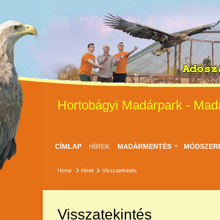
Hortobágyi Madárpark - Mad
CÍMLAP
HÍREK
MADÁRMENTÉS
MÓDSZER
Home
Hírek
Visszatekintés
Visszatekintés