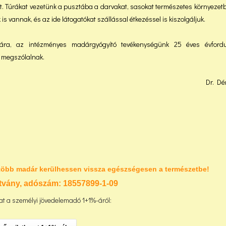
 Túrákat vezetünk a pusztába a darvakat, sasokat természetes környezetb
s vannak, és az ide látogatókat szállással étkezéssel is kiszolgáljuk.
rára, az intézményes madárgyógyító tevékenységünk 25 éves évfordu
s megszólalnak.
Dr. Dé
több madár kerülhessen vissza egészségesen a természetbe!
tvány, adószám:
18557899-1-09
t a személyi jövedelemadó 1+1%-áról: