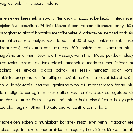
g, és több film is készült rólunk.
smernek és keresnek is sokan. Nemcsak a hozzánk bérkező, mintegy eze
ejelentőivel beszélünk 24 órás készenlétben, hanem háromszor ennyit kü
rszágban található hivatalos mentőhelyekre, állatkertekbe, nemzeti parki 
entőállomásokra, melyek közül több, mint 30-at saját önkénteseink műkö
adármentő hálózatunkban mintegy 200 önkéntesre számíthatunk, 
egbízhatunk, mert évek alatt visszajárva itt a Madárparkban elsaját
indazokat azokat az ismereteket, amelyek a madarak mentéséhez me
zakmai és erkölcsi alapot adnak, és teszik mindezt saját költs
nkéntesprogramunk már túllépte hazánk határait, a hazai iskolai szün
, és a felsőoktatási szakmai gyakornokokon túl rendszeresen fogadunk 
ostan-hallgató, portugál és szerb állatorvos, román, olasz és legutóbb ké
emi éveik alatt az összes nyarat nálunk töltötték, elsajátítva a belgyógyá
gozatukat, végzik TDK és PhD kutatásaikat az itt folyó munkáról.
megfelelően ebben a munkában bárkinek részt lehet venni, madarat ete
ökbe fogadni, szelíd madarainkat simogatni, beszélő hollónkkal társal