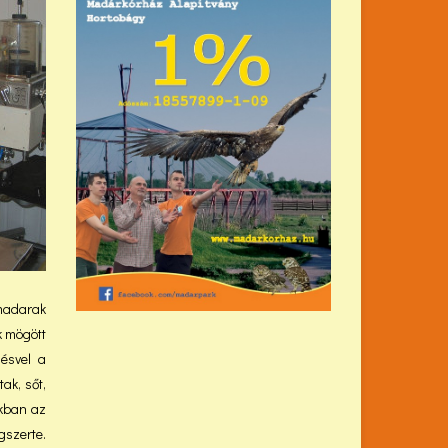
 madarak
k mögött
ésvel a
ak, sőt,
nkban az
gszerte.