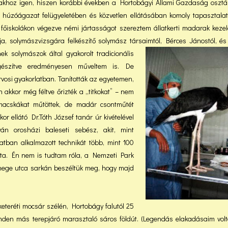
rakhoz igen, hiszen korábbi években a Hortobágyi Állami Gazdaság osztá
nt húzóágazat felügyeletében és közvetlen ellátásában komoly tapasztalat
i főiskolákon végezve némi jártasságot szereztem állatkerti madarak keze
, solymászvizsgára felkészítő solymász társaimtól, Bérces Jánostól, é
ek solymászok által gyakorolt tradicionális
iegészítve eredményesen műveltem is. De
vosi gyakorlatban. Tanították az egyetemen,
 akkor még féltve őrizték a „titkokat” – nem
, macskákat műtöttek, de madár csontműtét
kor ellátó Dr.Tóth József tanár úr kivételével
n orosházi baleseti sebész, akit, mint
tban alkalmazott technikát több, mint 100
ta. Én nem is tudtam róla, a Nemzeti Park
zinege utca sarkán beszéltük meg, hogy majd
feketeréti mocsár szélén, Hortobágy falutól 25
inden más terepjáró marasztaló sáros földút. (Legendás elakadásaim volt