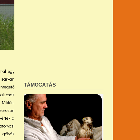
mmal egy
a sarkán
TÁMOGATÁS
ntegető
jak csak
Miklós,
zeresen
kértek a
torvosi
ú gólyák