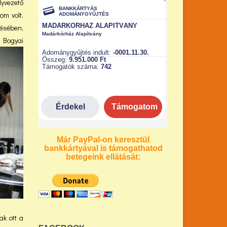
lyvezető
om volt.
lésében,
s Bogyai
Már PayPal-on keresztül
bankkártyával is támogathatod
betegeink ellátását:
ak ott a