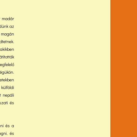
r madár
ldünk az
és magán
dtetnek.
akikben
ították
gfelelő
égükön.
etekben
külföldi
t nepáli
szati és
ni és a
ogni, és