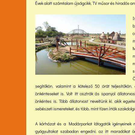
Évek alatt számtalam újságcikk, TV műsor és hiradós anya
I
b
o
m
M
m
m
s
Ö
segítőkön, valamint a kötelező 50 órát teljesítőkön
önkénteseket is. Volt itt osztrák ás spanyol állatorv
önkéntes is. Több állatorvost neveltünk ki, akik egyet
sebészeti ismereteket, és több, mint tízen írták szakdol
A kórházat és a Madárparkot látogatók igényeinek 
gyógyultakat szabadon engedni, az itt maradókat ör