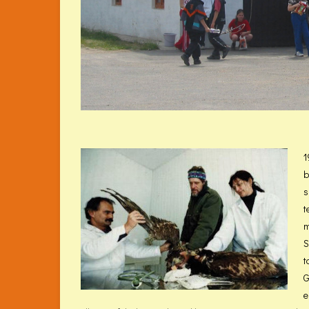
1
b
s
t
m
S
t
G
e