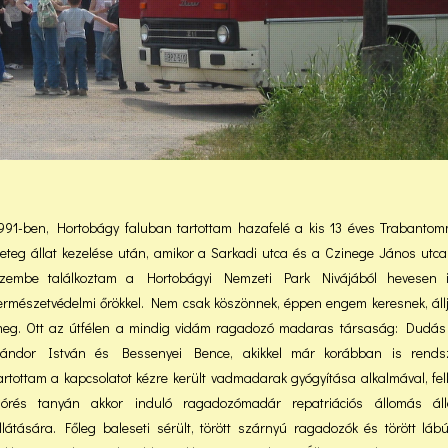
991-ben, Hortobágy faluban tartottam hazafelé a kis 13 éves Trabanto
eteg állat kezelése után, amikor a Sarkadi utca és a Czinege János utc
zembe találkoztam a Hortobágyi Nemzeti Park Nivájából hevesen i
ermészetvédelmi őrökkel. Nem csak köszönnek, éppen engem keresnek, áll
eg. Ott az útfélen a mindig vidám ragadozó madaras társaság: Dudás 
ándor István és Bessenyei Bence, akikkel már korábban is rends
artottam a kapcsolatot kézre került vadmadarak gyógyítása alkalmával, fel
órés tanyán akkor induló ragadozómadár repatriációs állomás álla
llátására. Főleg baleseti sérült, törött szárnyú ragadozók és törött láb