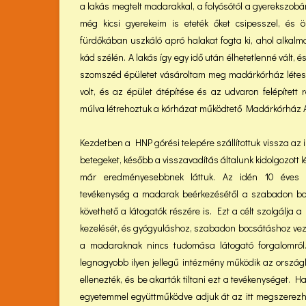
a lakás megtelt madarakkal, a folyósótól a gyerekszobá
még kicsi gyerekeim is eteték őket csipesszel, és
fürdőkában uszkáló apró halakat fogta ki, ahol alkalma
kád szélén. A lakás így egy idő után élhetetlenné vált, 
szomszéd épületet vásároltam meg madárkórház létesí
volt, és az épület átépítése és az udvaron felépített
múlva létrehoztuk a kórházat működtető Madárkórház A
Kezdetben a HNP górési telepére szállítottuk vissza az 
betegeket, később a visszavadítás általunk kidolgozott 
már eredményesebbnek láttuk. Az idén 10 éves M
tevékenység a madarak beérkezésétől a szabadon bocs
követhető a látogatók részére is. Ezt a célt szolgál
kezelését, és gyógyuláshoz, szabadon bocsátáshoz veze
a madaraknak nincs tudomása látogató forgalomról
legnagyobb ilyen jellegű intézmény működik az országb
ellenezték, és be akarták tiltani ezt a tevékenységet.
egyetemmel együttműködve adjuk át az itt megszerezhe