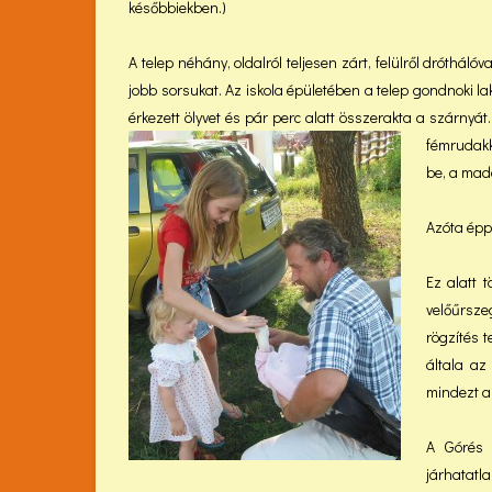
későbbiekben.)
A telep néhány, oldalról teljesen zárt, felülről dróthálóv
jobb sorsukat. Az iskola épületében a telep gondnoki la
érkezett ölyvet és pár perc alatt összerakta a szárnyá
fémrudakk
be, a mad
Azóta éppe
Ez alatt 
velőűrsze
rögzítés t
általa az
mindezt a
A Górés 
járhatatl