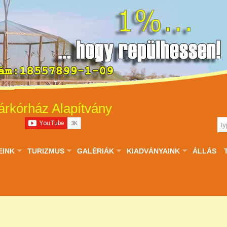
árkórház Alapítvány
EINK
TURIZMUS
GALÉRIÁK
KIADVÁNYAINK
ÁLLÁS