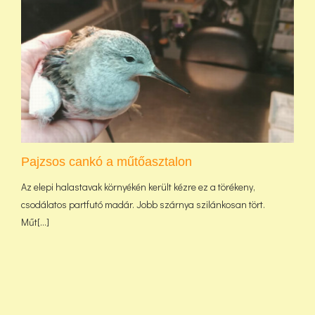
Pajzsos cankó a műtőasztalon
Az elepi halastavak környékén került kézre ez a törékeny,
csodálatos partfutó madár. Jobb szárnya szilánkosan tört.
Műt[...]