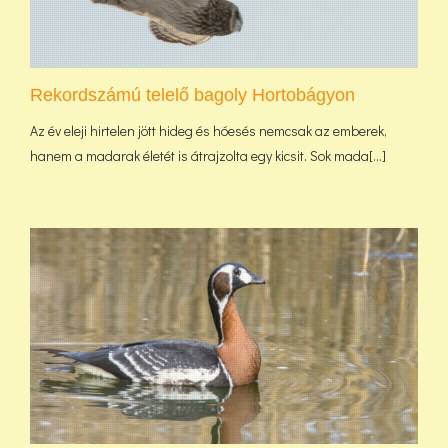
Rekordszámú telelő bagoly Hortobágyon
Az év eleji hirtelen jött hideg és hóesés nemcsak az emberek,
hanem a madarak életét is átrajzolta egy kicsit. Sok mada[...]