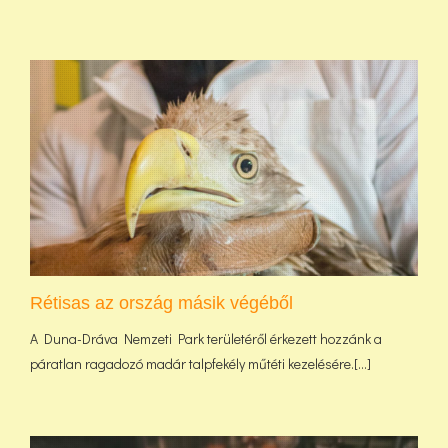
Rétisas az ország másik végéből
A Duna-Dráva Nemzeti Park területéről érkezett hozzánk a
páratlan ragadozó madár talpfekély műtéti kezelésére.[...]