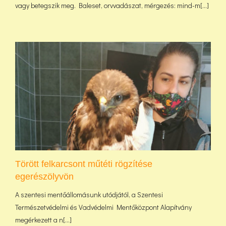
vagy betegszik meg. Baleset, orvvadászat, mérgezés: mind-m[...]
Törött felkarcsont műtéti rögzítése
egerészölyvön
A szentesi mentőállomásunk utódjától, a Szentesi
Természetvédelmi és Vadvédelmi Mentőközpont Alapítvány
megérkezett a n[...]