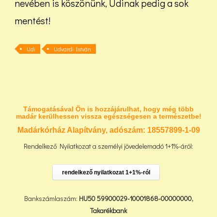
nevében is köszönünk, Udinak pedig a sok
mentést!
Udi
Udvardi István
Támogatásával Ön is hozzájárulhat, hogy még több
madár kerülhessen vissza egészségesen a természetbe!
Madárkórház Alapítvány, adószám:
18557899-1-09
Rendelkező Nyilatkozat a személyi jövedelemadó 1+1%-áról:
rendelkező nyilatkozat 1+1%-ról
Bankszámlaszám:
HU50 59900029-10001868-00000000,
Takarékbank