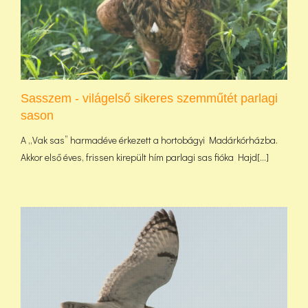
Sasszem - világelső sikeres szemműtét parlagi
sason
A „Vak sas” harmadéve érkezett a hortobágyi Madárkórházba.
Akkor első éves, frissen kirepült hím parlagi sas fióka Hajd[...]