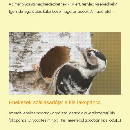
A címet olvasva megkérdezhetnék: - Miért, tényleg viselkednek?
Igen, de legalábbis különböző magatartásúak. A madáretet[...]
Énekesek szállásadója: a kis fakopáncs
Az erdei énekesmadarak apró szállásadója a verébméretű kis
fakopáncs (Dryobates minor). Kis méretéből adódóan kicsi odú[...]