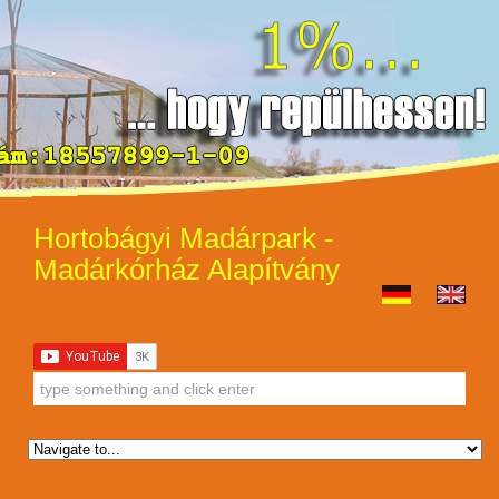
Hortobágyi Madárpark -
Madárkórház Alapítvány