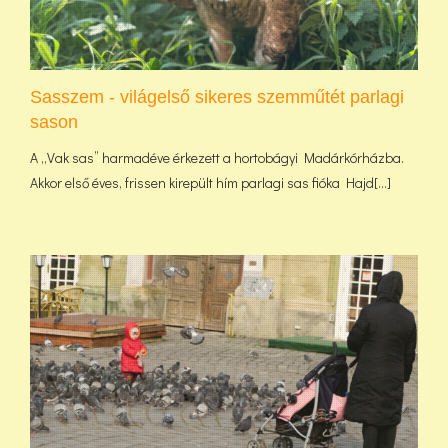
Sasszem - világelső sikeres szemműtét parlagi
sason
A „Vak sas” harmadéve érkezett a hortobágyi Madárkórházba.
Akkor első éves, frissen kirepült hím parlagi sas fióka Hajd[...]