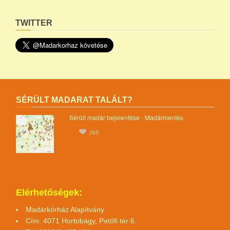
TWITTER
SÉRÜLT MADARAT TALÁLT?
Sérült madár bejelentése - Madármentés
295
Elérhetőségek:
Madárkórház Alapítvány
Cím: 4071 Hortobágy, Petőfi tér 6.