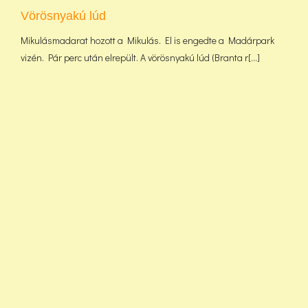
Vörösnyakú lúd
Mikulásmadarat hozott a Mikulás. El is engedte a Madárpark
vizén. Pár perc után elrepült. A vörösnyakú lúd (Branta r[...]