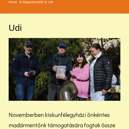
Home
Magazinunkból
Udi
Udi
Novemberben kiskunfélegyházi önkéntes
madármentőnk támogatására fogtak össze