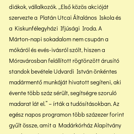
diákok, vállalkozók. „Első közös akcióját
szervezte a Platán Utcai Általános Iskola és
a Kiskunfélegyházi Ifjúsági Iroda. A
Márton-napi sokadalom nem csupán a
mókáról és evés-ivásról szólt, hiszen a
Móravárosban felállított rögtönzött árusító
standok bevétele Udvardi István önkéntes
madármentő munkáját hivatott segíteni, aki
évente több száz sérült, segítségre szoruló
madarat lát el.” – írták a tudósításokban. Az
egész napos programon több százezer forint
gyűlt össze, amit a Madárkórház Alapítvány