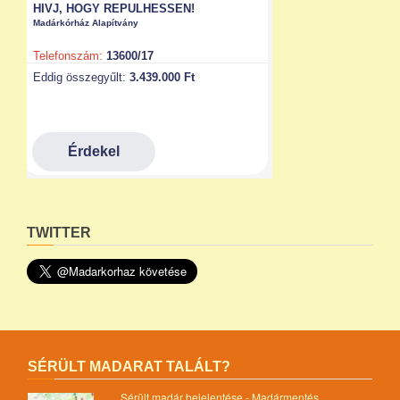
TWITTER
SÉRÜLT MADARAT TALÁLT?
Sérült madár bejelentése - Madármentés