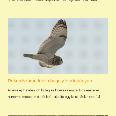
Rekordszámú telelő bagoly Hortobágyon
Az év eleji hirtelen jött hideg és hóesés nemcsak az emberek,
hanem a madarak életét is átrajzolta egy kicsit. Sok mada[...]