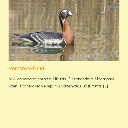
Vörösnyakú lúd
Mikulásmadarat hozott a Mikulás. El is engedte a Madárpark
vizén. Pár perc után elrepült. A vörösnyakú lúd (Branta r[...]