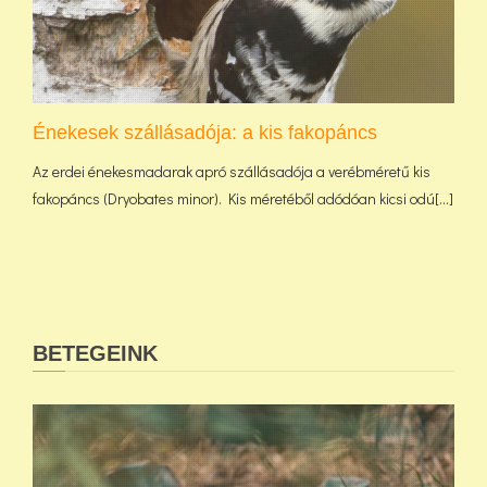
Énekesek szállásadója: a kis fakopáncs
Az erdei énekesmadarak apró szállásadója a verébméretű kis
fakopáncs (Dryobates minor). Kis méretéből adódóan kicsi odú[...]
BETEGEINK