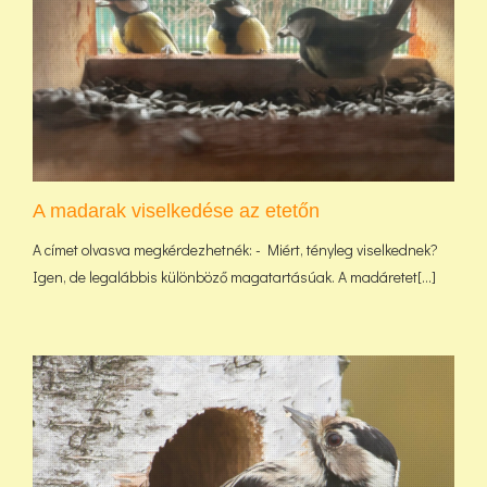
A madarak viselkedése az etetőn
A címet olvasva megkérdezhetnék: - Miért, tényleg viselkednek?
Igen, de legalábbis különböző magatartásúak. A madáretet[...]