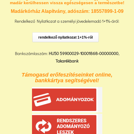
madár kerülhessen vissza egészségesen a természetbe!
Madárkórház Alapítvány, adószám:
18557899-1-09
Rendelkező Nyilatkozat a személyi jövedelemadó 1+1%-áról:
rendelkező nyilatkozat 1+1%-ról
Bankszámlaszám:
HU50 59900029-10001868-00000000,
Takarékbank
Támogasd erőfeszítéseinket online,
bankkártya segítségével!