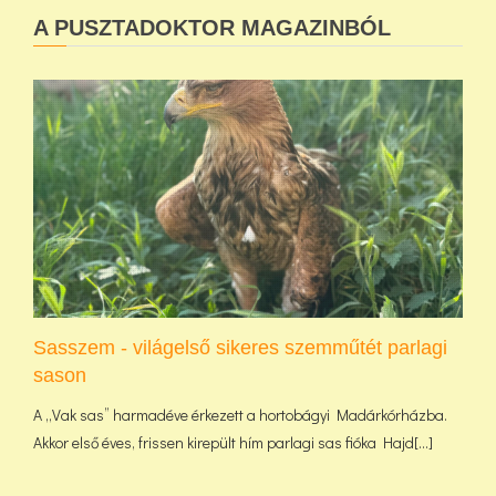
A PUSZTADOKTOR MAGAZINBÓL
Sasszem - világelső sikeres szemműtét parlagi
sason
A „Vak sas” harmadéve érkezett a hortobágyi Madárkórházba.
Akkor első éves, frissen kirepült hím parlagi sas fióka Hajd[...]