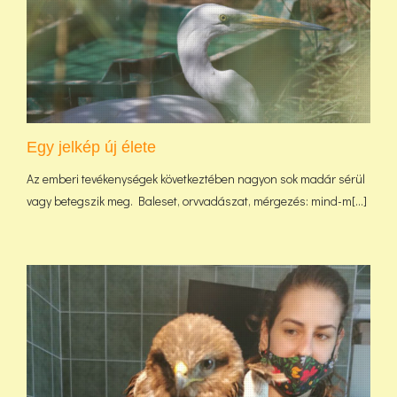
Egy jelkép új élete
Az emberi tevékenységek következtében nagyon sok madár sérül
vagy betegszik meg. Baleset, orvvadászat, mérgezés: mind-m[...]