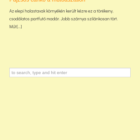
Az elepi halastavak környékén került kézre ez a törékeny,
csodálatos partfutó madár. Jobb szárnya szilánkosan tört.
Műt[...]