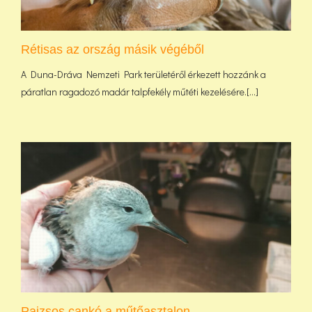
Rétisas az ország másik végéből
A Duna-Dráva Nemzeti Park területéről érkezett hozzánk a
páratlan ragadozó madár talpfekély műtéti kezelésére.[...]
Pajzsos cankó a műtőasztalon