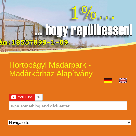
Hortobágyi Madárpark -
Madárkórház Alapítvány