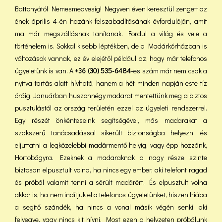
Battonyától Nemesmedvesig! Negyven éven keresztül zengett az
ének április 4-én hazánk felszabadításának évfordulóján, amit
ma már megszállásnak tanítanak. Fordul a világ és vele a
történelem is. Sokkal kisebb léptékben, de a Madárkórházban is
változások vannak, ez év elejétől például az, hogy már telefonos
ügyeletünk is van. A
+36 (30) 535-6484
-es szám már nem csak a
nyitva tartás alatt hívható, hanem a hét minden napján este tíz
óráig. Januárban huszonnégy madarat mentettünk meg a biztos
pusztulástól az ország területén ezzel az ügyeleti rendszerrel.
Egy részét önkénteseink segítségével, más madarakat a
szakszerű tanácsadással sikerült biztonságba helyezni és
eljuttatni a legközelebbi madármentő helyig, vagy épp hozzánk,
Hortobágyra. Ezeknek a madaraknak a nagy része szinte
biztosan elpusztult volna, ha nincs egy ember, aki telefont ragad
és próbál valamit tenni a sérült madárért. És elpusztult volna
akkor is, ha nem indítjuk el a telefonos ügyeletünket, hiszen hiába
a segítő szándék, ha nincs a vonal másik végén senki, aki
felvegye, vagy nincs kit hívni. Most ezen a helyzeten próbálunk