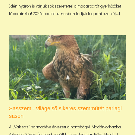
Idén nyáron is várjuk sok szeretettel a madárbarát gyerkőcöket
táborainkba! 2026-ban öt turnusban tudjuk fogadni azon é[...]
Sasszem - világelső sikeres szemműtét parlagi
sason
A „Vak sas” harmadéve érkezett a hortobágyi Madárkórházba.
Akkor első éves, frissen kirepült hím parlagi sas fióka Hajd[...]