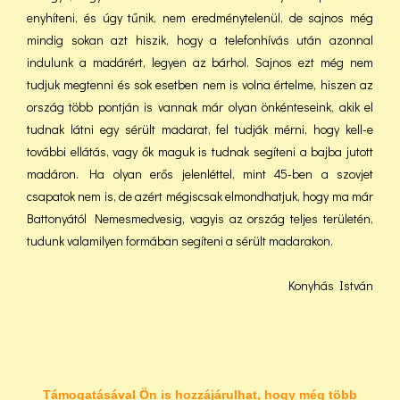
enyhíteni, és úgy tűnik, nem eredménytelenül, de sajnos még
mindig sokan azt hiszik, hogy a telefonhívás után azonnal
indulunk a madárért, legyen az bárhol. Sajnos ezt még nem
tudjuk megtenni és sok esetben nem is volna értelme, hiszen az
ország több pontján is vannak már olyan önkénteseink, akik el
tudnak látni egy sérült madarat, fel tudják mérni, hogy kell-e
további ellátás, vagy ők maguk is tudnak segíteni a bajba jutott
madáron. Ha olyan erős jelenléttel, mint 45-ben a szovjet
csapatok nem is, de azért mégiscsak elmondhatjuk, hogy ma már
Battonyától Nemesmedvesig, vagyis az ország teljes területén,
tudunk valamilyen formában segíteni a sérült madarakon.
Konyhás István
Támogatásával Ön is hozzájárulhat, hogy még több