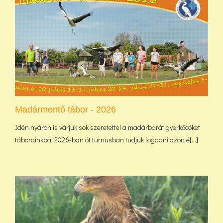
Madármentő tábor - 2026
Idén nyáron is várjuk sok szeretettel a madárbarát gyerkőcöket
táborainkba! 2026-ban öt turnusban tudjuk fogadni azon é[...]