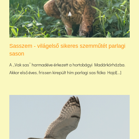
Sasszem - világelső sikeres szemműtét parlagi
sason
A „Vak sas” harmadéve érkezett a hortobágyi Madárkórházba.
Akkor első éves, frissen kirepült hím parlagi sas fióka Hajd[...]