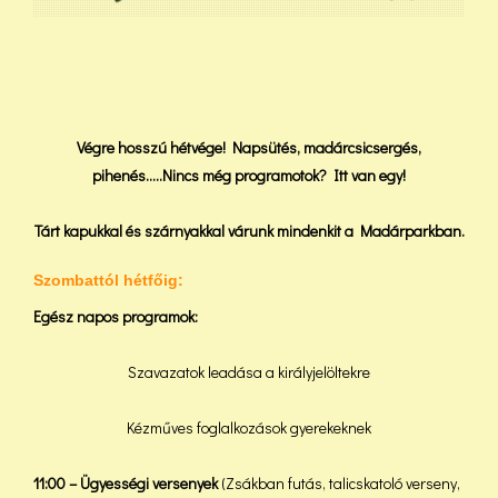
Végre hosszú hétvége! Napsütés, madárcsicsergés,
pihenés…..Nincs még programotok? Itt van egy!
Tárt kapukkal és szárnyakkal várunk mindenkit a Madárparkban.
Szombattól hétfőig:
Egész napos programok:
Szavazatok leadása a királyjelöltekre
Kézműves foglalkozások gyerekeknek
11:00 – Ügyességi versenyek
(Zsákban futás, talicskatoló verseny,