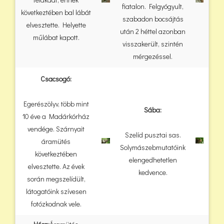
fiatalon. Felgyógyult,
következtében bal lábát
szabadon bocsájtás
elvesztette. Helyette
után 2 héttel azonban
műlábat kapott.
visszakerült, szintén
mérgezéssel.
Csacsogó:
Egerészölyv, több mint
Sába:
10 éve a Madárkórház
vendége. Szárnyait
Szelíd pusztai sas.
áramütés
Solymászebmutatóink
következtében
elengedhetetlen
elvesztette. Az évek
kedvence.
során megszelídült,
látogatóink szívesen
fotózkodnak vele.