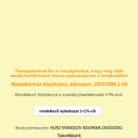
Támogatásával Ön is hozzájárulhat, hogy még több
madár kerülhessen vissza egészségesen a természetbe!
Madárkórház Alapítvány, adószám:
18557899-1-09
Rendelkező Nyilatkozat a személyi jövedelemadó 1+1%-áról:
rendelkező nyilatkozat 1+1%-ról
Bankszámlaszám:
HU50 59900029-10001868-00000000,
Takarékbank