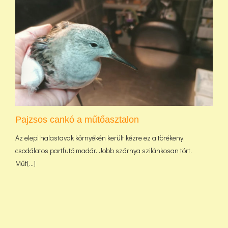
Pajzsos cankó a műtőasztalon
Az elepi halastavak környékén került kézre ez a törékeny,
csodálatos partfutó madár. Jobb szárnya szilánkosan tört.
Műt[...]