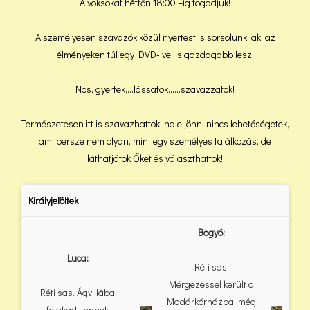
A voksokat hétfőn 18:00 –ig fogadjuk!
A személyesen szavazók közül nyertest is sorsolunk, aki az
élményeken túl egy DVD- vel is gazdagabb lesz.
Nos, gyertek,…lássatok,…..szavazzatok!
Természetesen itt is szavazhattok, ha eljönni nincs lehetőségetek,
ami persze nem olyan, mint egy személyes találkozás, de
láthatjátok Őket és választhattok!
Királyjelöltek
Bogyó:
Luca:
Réti sas.
Mérgezéssel került a
Réti sas. Ágvillába
Madárkórházba, még
felakadt, ennek