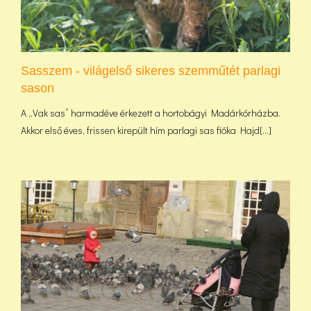
Sasszem - világelső sikeres szemműtét parlagi
sason
A „Vak sas” harmadéve érkezett a hortobágyi Madárkórházba.
Akkor első éves, frissen kirepült hím parlagi sas fióka Hajd[...]