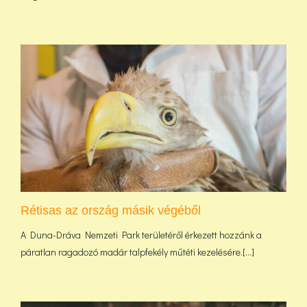
Rétisas az ország másik végéből
A Duna-Dráva Nemzeti Park területéről érkezett hozzánk a
páratlan ragadozó madár talpfekély műtéti kezelésére.[...]