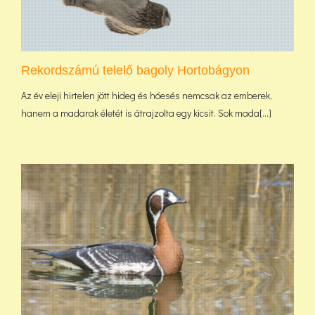
Rekordszámú telelő bagoly Hortobágyon
Az év eleji hirtelen jött hideg és hóesés nemcsak az emberek,
hanem a madarak életét is átrajzolta egy kicsit. Sok mada[...]