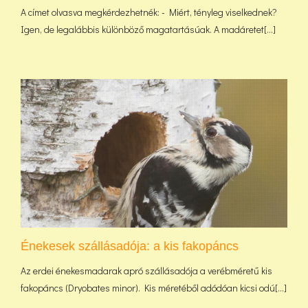
A címet olvasva megkérdezhetnék: - Miért, tényleg viselkednek?
Igen, de legalábbis különböző magatartásúak. A madáretet[...]
Énekesek szállásadója: a kis fakopáncs
Az erdei énekesmadarak apró szállásadója a verébméretű kis
fakopáncs (Dryobates minor). Kis méretéből adódóan kicsi odú[...]