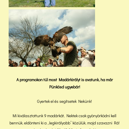
A programokon túl most Madárkirályt is avatunk, ha már
Pünkösd ugyebár!
Gyertek el és segítsetek Nekünk!
Mi kiválasztottunk 9 madárkát, Nektek csak gyönyörködni kell
bennük, eldönteni ki a „legkirályabb” közülük, majd szavazni Rá!