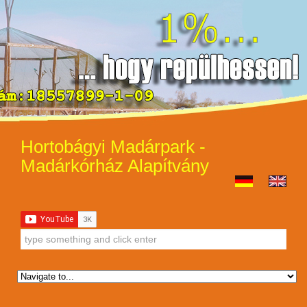
Hortobágyi Madárpark -
Madárkórház Alapítvány