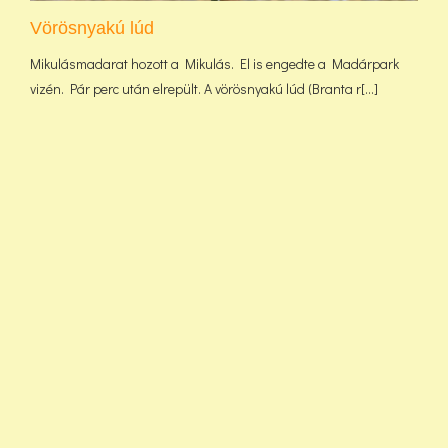
Vörösnyakú lúd
Mikulásmadarat hozott a Mikulás. El is engedte a Madárpark
vizén. Pár perc után elrepült. A vörösnyakú lúd (Branta r[...]