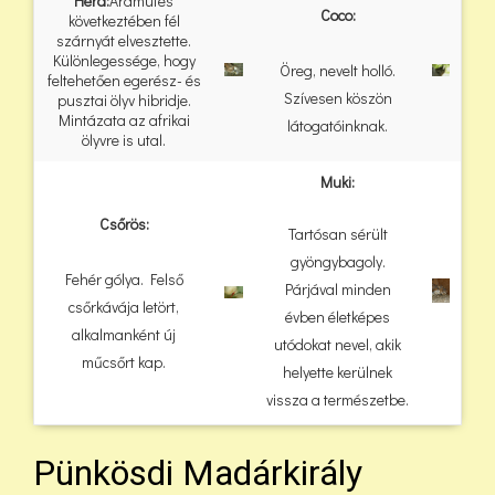
Héra:
Áramütés
Coco:
következtében fél
szárnyát elvesztette.
Különlegessége, hogy
Öreg, nevelt holló.
feltehetően egerész- és
Szívesen köszön
pusztai ölyv hibridje.
Mintázata az afrikai
látogatóinknak.
ölyvre is utal.
Muki:
Csőrös:
Tartósan sérült
gyöngybagoly.
Fehér gólya. Felső
Párjával minden
csőrkávája letört,
évben életképes
alkalmanként új
utódokat nevel, akik
műcsőrt kap.
helyette kerülnek
vissza a természetbe.