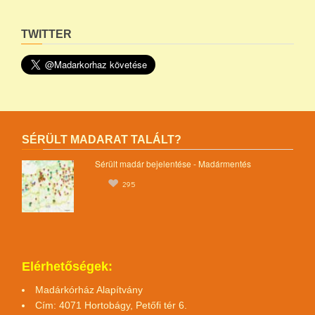
TWITTER
SÉRÜLT MADARAT TALÁLT?
Sérült madár bejelentése - Madármentés
295
Elérhetőségek:
Madárkórház Alapítvány
Cím: 4071 Hortobágy, Petőfi tér 6.