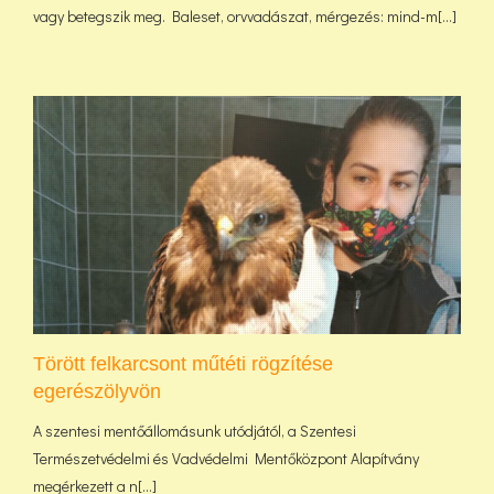
vagy betegszik meg. Baleset, orvvadászat, mérgezés: mind-m[...]
Törött felkarcsont műtéti rögzítése
egerészölyvön
A szentesi mentőállomásunk utódjától, a Szentesi
Természetvédelmi és Vadvédelmi Mentőközpont Alapítvány
megérkezett a n[...]