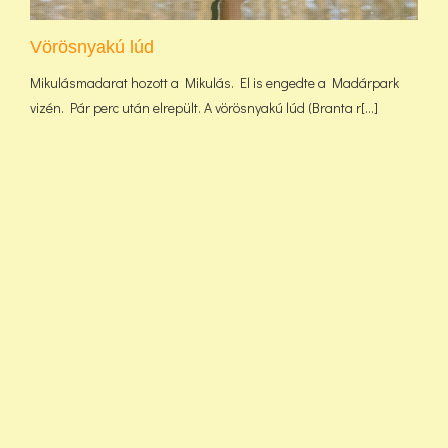
Vörösnyakú lúd
Mikulásmadarat hozott a Mikulás. El is engedte a Madárpark
vizén. Pár perc után elrepült. A vörösnyakú lúd (Branta r[...]