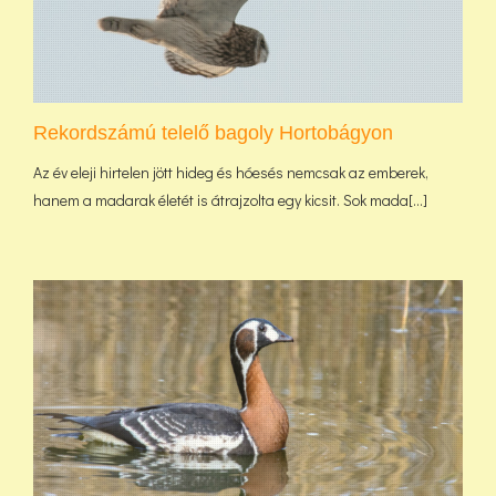
Rekordszámú telelő bagoly Hortobágyon
Az év eleji hirtelen jött hideg és hóesés nemcsak az emberek,
hanem a madarak életét is átrajzolta egy kicsit. Sok mada[...]