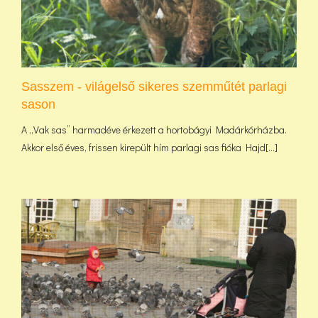
Sasszem - világelső sikeres szemműtét parlagi
sason
A „Vak sas” harmadéve érkezett a hortobágyi Madárkórházba.
Akkor első éves, frissen kirepült hím parlagi sas fióka Hajd[...]