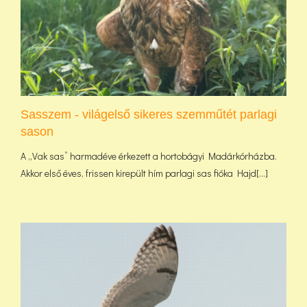
Sasszem - világelső sikeres szemműtét parlagi
sason
A „Vak sas” harmadéve érkezett a hortobágyi Madárkórházba.
Akkor első éves, frissen kirepült hím parlagi sas fióka Hajd[...]