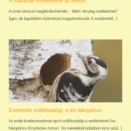
A madarak viselkedése az etetőn
A címet olvasva megkérdezhetnék: - Miért, tényleg viselkednek?
Igen, de legalábbis különböző magatartásúak. A madáretet[...]
Énekesek szállásadója: a kis fakopáncs
Az erdei énekesmadarak apró szállásadója a verébméretű kis
fakopáncs (Dryobates minor). Kis méretéből adódóan kicsi odú[...]