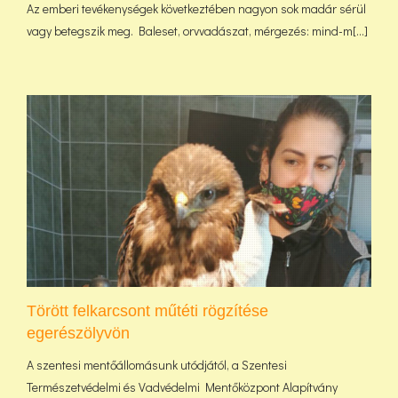
Az emberi tevékenységek következtében nagyon sok madár sérül
vagy betegszik meg. Baleset, orvvadászat, mérgezés: mind-m[...]
Törött felkarcsont műtéti rögzítése
egerészölyvön
A szentesi mentőállomásunk utódjától, a Szentesi
Természetvédelmi és Vadvédelmi Mentőközpont Alapítvány