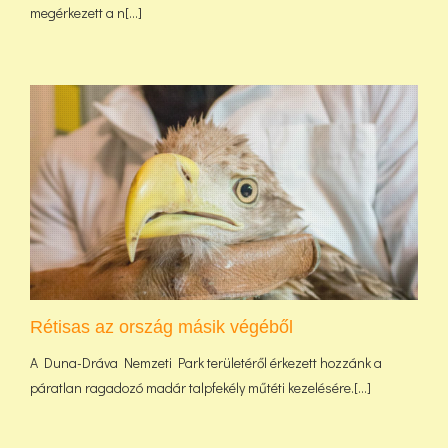
megérkezett a n[...]
Rétisas az ország másik végéből
A Duna-Dráva Nemzeti Park területéről érkezett hozzánk a
páratlan ragadozó madár talpfekély műtéti kezelésére.[...]