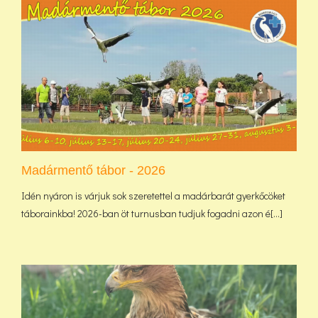
Madármentő tábor - 2026
Idén nyáron is várjuk sok szeretettel a madárbarát gyerkőcöket
táborainkba! 2026-ban öt turnusban tudjuk fogadni azon é[...]