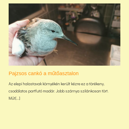
Pajzsos cankó a műtőasztalon
Az elepi halastavak környékén került kézre ez a törékeny,
csodálatos partfutó madár. Jobb szárnya szilánkosan tört.
Műt[...]