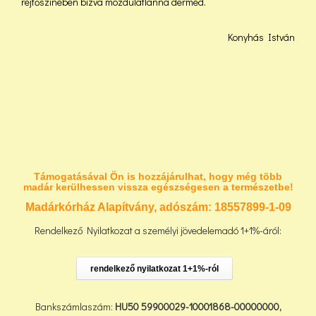
rejtőszínében bízva mozdulatlanná dermed.
Konyhás István
Támogatásával Ön is hozzájárulhat, hogy még több
madár kerülhessen vissza egészségesen a természetbe!
Madárkórház Alapítvány, adószám:
18557899-1-09
Rendelkező Nyilatkozat a személyi jövedelemadó 1+1%-áról:
rendelkező nyilatkozat 1+1%-ról
Bankszámlaszám:
HU50 59900029-10001868-00000000,