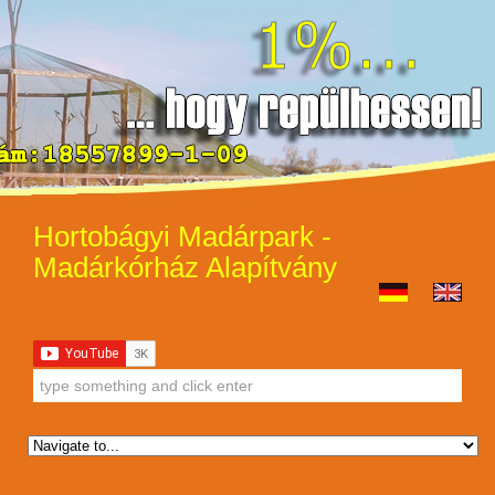
Hortobágyi Madárpark -
Madárkórház Alapítvány