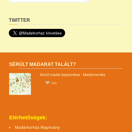
TWITTER
SÉRÜLT MADARAT TALÁLT?
Sérült madár bejelentése - Madármentés
295
Elérhetőségek:
Madárkórház Alapítvány