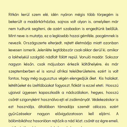
Ritkán kerül szem elé, idén nyáron mégis több törpegém is
bekerült a madárkórházba, sajnos volt olyan is, amelyiken már
nem tudtunk segíteni, de azért szabadon is engedtünk belőlük.
Mint neve is mutatja, ez a legkisebb hazai gémféle, pocgémnek is
nevezik. Országszerte elterjedt, rejtett életmódja miatt azonban
kevesen ismerik. Jelenléte legtöbbször csak akkor derül ki, amikor
a lakhelyéül szolgáló nádfolt fölött repül. Vonuló madár. Sokszor
nagyon későn, csak májusban érkezik költőhelyére, és már
szeptemberben el is vonul afrikai telelőterületeire, ezért is volt
fontos, hogy még augusztus végén elengedjük őket. Kis halakat,
kétéltűeket és ízeltlábúakat fogyaszt, fiókáit is ezzel eteti. Hosszú
ujjaival ügyesen kapaszkodik a nádszálakon, hegyes, hosszú
csőrét szigonyként használva ejti el zsákmányát. Védekezéskor is
ezt használja, általában támadója szemét célozza, ezért
gyűrűzésekor nagyon elővigyázatosan kell eljárni. A
bölömbikához hasonlóan rejtőzik a nád közt, csőrét az égre emeli,