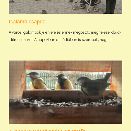
Galamb csapda
A városi galambok jelenléte és ennek megosztó megítélése időről-
időre felmerül. A napokban a médiában is szerepelt, hog[...]