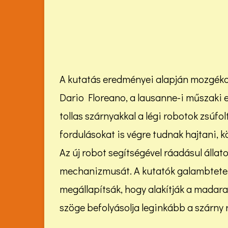
A kutatás eredményei alapján mozgéko
Dario Floreano, a lausanne-i műszaki 
tollas szárnyakkal a légi robotok zsúf
fordulásokat is végre tudnak hajtani, 
Az új robot segítségével ráadásul álla
mechanizmusát. A kutatók galambtetem
megállapítsák, hogy alakítják a madarak 
szöge befolyásolja leginkább a szárny r