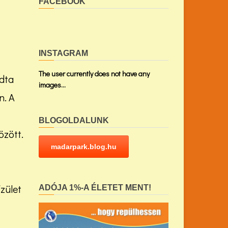
FACEBOOK
INSTAGRAM
The user currently does not have any
ndta
images...
n. A
BLOGOLDALUNK
özött.
madarpark.blog.hu
ízület
ADÓJA 1%-A ÉLETET MENT!