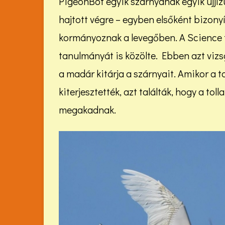
PigeonBot egyik szárnyának egyik ujjíz
hajtott végre – egyben elsőként bizony
kormányoznak a levegőben. A Science
tanulmányát is közölte. Ebben azt vizsg
a madár kitárja a szárnyait. Amikor a 
kiterjesztették, azt találták, hogy a t
megakadnak.