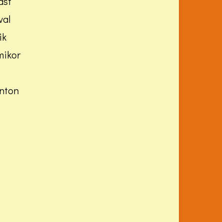
ást
val
ik
mikor
onton