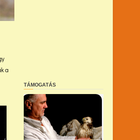
gy
ák a
TÁMOGATÁS