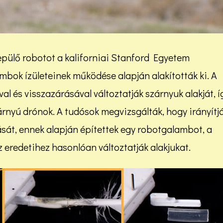
l repülő robotot a kaliforniai Stanford Egyetem
mbok ízületeinek működése alapján alakították ki. A
al és visszazárásával változtatják szárnyuk alakját, í
rnyú drónok. A tudósok megvizsgálták, hogy irányítj
sát, ennek alapján építettek egy robotgalambot, a
z eredetihez hasonlóan változtatják alakjukat.