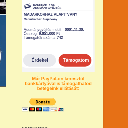
Már PayPal-on keresztül
bankkártyával is támogathatod
betegeink ellátását: