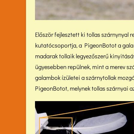
Először fejlesztett ki tollas szárnynya
kutatócsoportja, a PigeonBotot a gala
madarak tollaik legyezőszerű kinyitásáv
ügyesebben repülnek, mint a merev szá
galambok ízületei a szárnytollak mozgá
PigeonBotot, melynek tollas szárnyai a