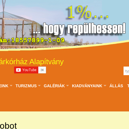
árkórház Alapítvány
EINK
TURIZMUS
GALÉRIÁK
KIADVÁNYAINK
ÁLLÁS
obot