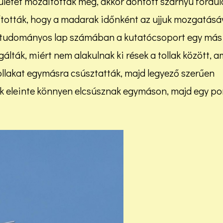
ületét mozdították meg, akkor döntött szárnyú fordul
ították, hogy a madarak időnként az ujjuk mozgatásá
 tudományos lap számában a kutatócsoport egy más
álták, miért nem alakulnak ki rések a tollak között, a
tollakat egymásra csúsztatták, majd legyező szerűen
ollak eleinte könnyen elcsúsznak egymáson, majd egy p