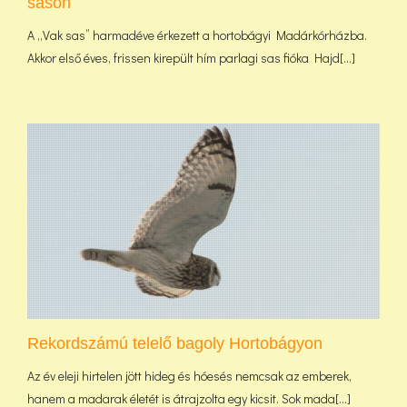
sason
A „Vak sas” harmadéve érkezett a hortobágyi Madárkórházba.
Akkor első éves, frissen kirepült hím parlagi sas fióka Hajd[...]
Rekordszámú telelő bagoly Hortobágyon
Az év eleji hirtelen jött hideg és hóesés nemcsak az emberek,
hanem a madarak életét is átrajzolta egy kicsit. Sok mada[...]