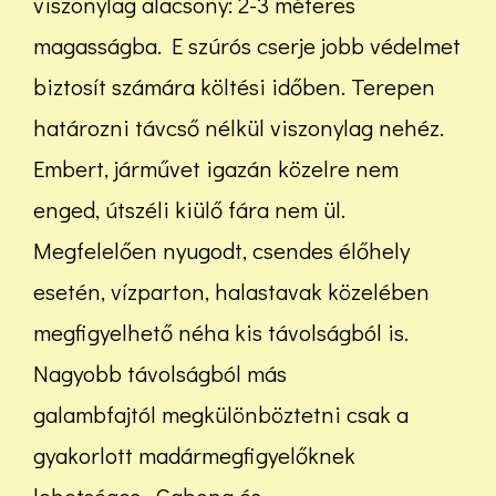
viszonylag alacsony: 2-3 méteres
magasságba. E szúrós cserje jobb védelmet
biztosít számára költési időben. Terepen
határozni távcső nélkül viszonylag nehéz.
Embert, járművet igazán közelre nem
enged, útszéli kiülő fára nem ül.
Megfelelően nyugodt, csendes élőhely
esetén, vízparton, halastavak közelében
megfigyelhető néha kis távolságból is.
Nagyobb távolságból más
galambfajtól megkülönböztetni csak a
gyakorlott madármegfigyelőknek
lehetséges. Gabona és