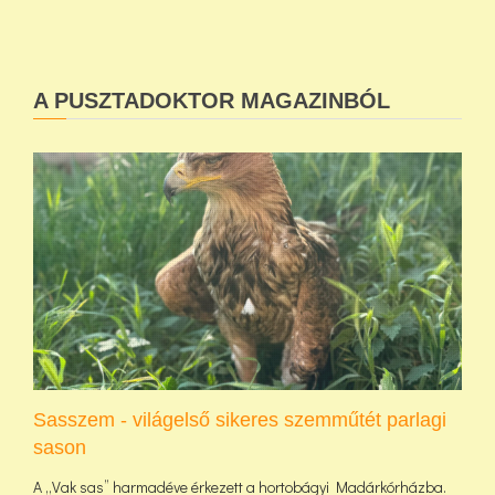
A PUSZTADOKTOR MAGAZINBÓL
Sasszem - világelső sikeres szemműtét parlagi
sason
A „Vak sas” harmadéve érkezett a hortobágyi Madárkórházba.