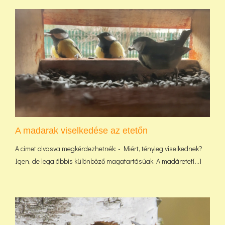
A madarak viselkedése az etetőn
A címet olvasva megkérdezhetnék: - Miért, tényleg viselkednek?
Igen, de legalábbis különböző magatartásúak. A madáretet[...]