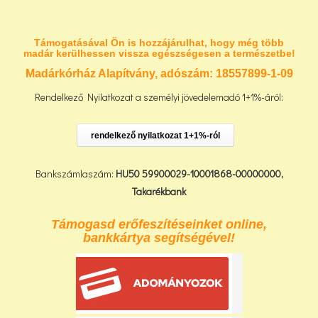
Támogatásával Ön is hozzájárulhat, hogy még több
madár kerülhessen vissza egészségesen a természetbe!
Madárkórház Alapítvány, adószám:
18557899-1-09
Rendelkező Nyilatkozat a személyi jövedelemadó 1+1%-áról:
rendelkező nyilatkozat 1+1%-ról
Bankszámlaszám:
HU50 59900029-10001868-00000000,
Takarékbank
Támogasd erőfeszítéseinket online,
bankkártya segítségével!