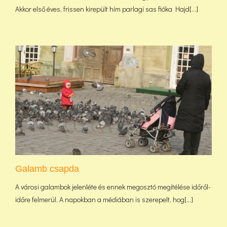
Akkor első éves, frissen kirepült hím parlagi sas fióka Hajd[...]
Galamb csapda
A városi galambok jelenléte és ennek megosztó megítélése időről-
időre felmerül. A napokban a médiában is szerepelt, hog[...]