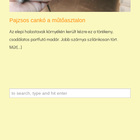
Pajzsos cankó a műtőasztalon
Az elepi halastavak környékén került kézre ez a törékeny,
csodálatos partfutó madár. Jobb szárnya szilánkosan tört.
Műt[...]