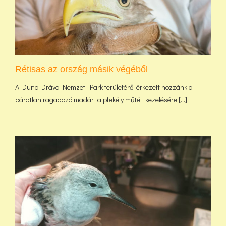
Rétisas az ország másik végéből
A Duna-Dráva Nemzeti Park területéről érkezett hozzánk a
páratlan ragadozó madár talpfekély műtéti kezelésére.[...]