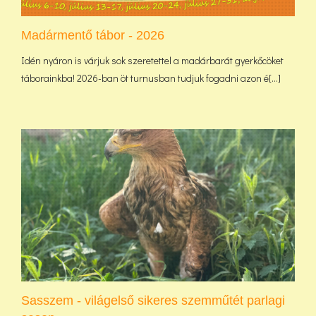
Madármentő tábor - 2026
Idén nyáron is várjuk sok szeretettel a madárbarát gyerkőcöket
táborainkba! 2026-ban öt turnusban tudjuk fogadni azon é[...]
Sasszem - világelső sikeres szemműtét parlagi