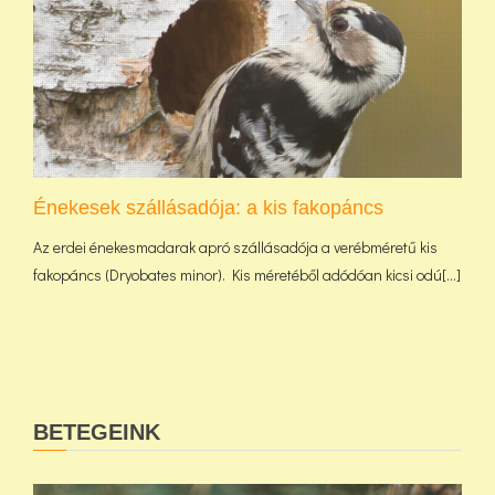
Énekesek szállásadója: a kis fakopáncs
Az erdei énekesmadarak apró szállásadója a verébméretű kis
fakopáncs (Dryobates minor). Kis méretéből adódóan kicsi odú[...]
BETEGEINK