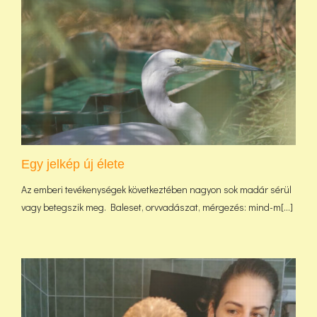
Egy jelkép új élete
Az emberi tevékenységek következtében nagyon sok madár sérül
vagy betegszik meg. Baleset, orvvadászat, mérgezés: mind-m[...]