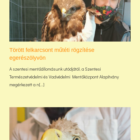
Törött felkarcsont műtéti rögzítése
egerészölyvön
A szentesi mentőállomásunk utódjától, a Szentesi
Természetvédelmi és Vadvédelmi Mentőközpont Alapítvány
megérkezett a n[...]