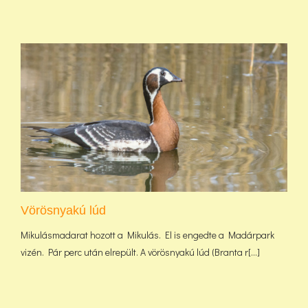
Vörösnyakú lúd
Mikulásmadarat hozott a Mikulás. El is engedte a Madárpark
vizén. Pár perc után elrepült. A vörösnyakú lúd (Branta r[...]