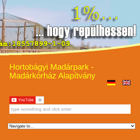
Hortobágyi Madárpark -
Madárkórház Alapítvány