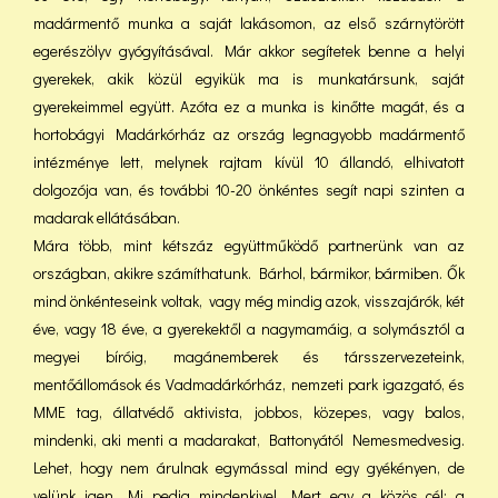
madármentő munka a saját lakásomon, az első szárnytörött
egerészölyv gyógyításával. Már akkor segítetek benne a helyi
gyerekek, akik közül egyikük ma is munkatársunk, saját
gyerekeimmel együtt. Azóta ez a munka is kinőtte magát, és a
hortobágyi Madárkórház az ország legnagyobb madármentő
intézménye lett, melynek rajtam kívül 10 állandó, elhivatott
dolgozója van, és további 10-20 önkéntes segít napi szinten a
madarak ellátásában.
Mára több, mint kétszáz együttműködő partnerünk van az
országban, akikre számíthatunk. Bárhol, bármikor, bármiben. Ők
mind önkénteseink voltak, vagy még mindig azok, visszajárók, két
éve, vagy 18 éve, a gyerekektől a nagymamáig, a solymásztól a
megyei bíróig, magánemberek és társszervezeteink,
mentőállomások és Vadmadárkórház, nemzeti park igazgató, és
MME tag, állatvédő aktivista, jobbos, közepes, vagy balos,
mindenki, aki menti a madarakat, Battonyától Nemesmedvesig.
Lehet, hogy nem árulnak egymással mind egy gyékényen, de
velünk igen. Mi pedig mindenkivel. Mert egy a közös cél: a