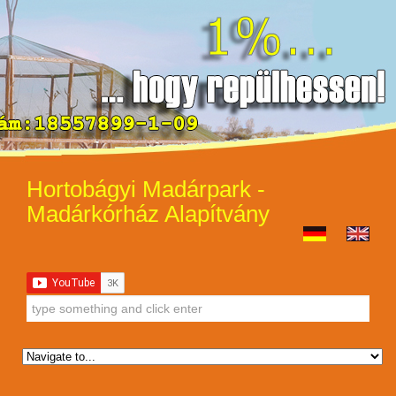
Hortobágyi Madárpark -
Madárkórház Alapítvány