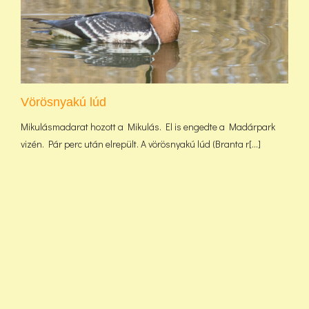
Vörösnyakú lúd
Mikulásmadarat hozott a Mikulás. El is engedte a Madárpark
vizén. Pár perc után elrepült. A vörösnyakú lúd (Branta r[...]