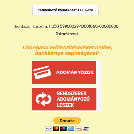
rendelkező nyilatkozat 1+1%-ról
Bankszámlaszám:
HU50 59900029-10001868-00000000,
Takarékbank
Támogasd erőfeszítéseinket online,
bankkártya segítségével!