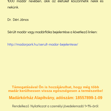
1000 madár nevében, akik az életüket köszönhetik nekik és
nekünk.
Dr. Déri János
Sérült madár vagy madárfióka bejelentése a következő linken:
http://madarpark.hu/serult-madar-bejelentese/
Támogatásával Ön is hozzájárulhat, hogy még több
madár kerülhessen vissza egészségesen a természetbe!
Madárkórház Alapítvány, adószám:
18557899-1-09
Rendelkező Nyilatkozat a személyi jövedelemadó 1+1%-áról: