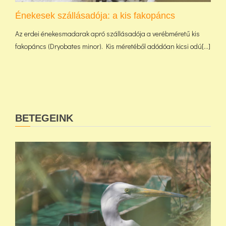
Énekesek szállásadója: a kis fakopáncs
Az erdei énekesmadarak apró szállásadója a verébméretű kis
fakopáncs (Dryobates minor). Kis méretéből adódóan kicsi odú[...]
BETEGEINK