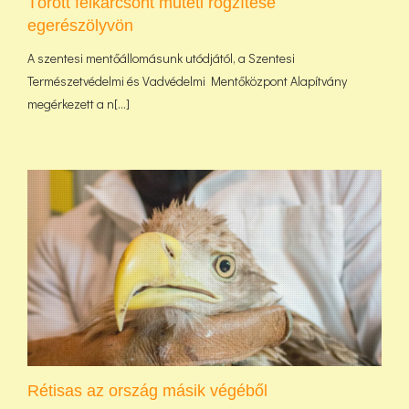
Törött felkarcsont műtéti rögzítése
egerészölyvön
A szentesi mentőállomásunk utódjától, a Szentesi
Természetvédelmi és Vadvédelmi Mentőközpont Alapítvány
megérkezett a n[...]
Rétisas az ország másik végéből