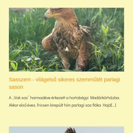
Sasszem - világelső sikeres szemműtét parlagi
sason
A „Vak sas” harmadéve érkezett a hortobágyi Madárkórházba.
Akkor első éves, frissen kirepült hím parlagi sas fióka Hajd[...]