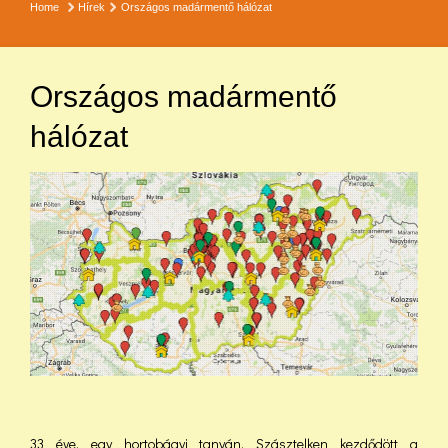
Home
Hírek
Országos madármentő hálózat
Országos madármentő
hálózat
33 éve, egy hortobágyi tanyán, Szásztelken kezdődött a