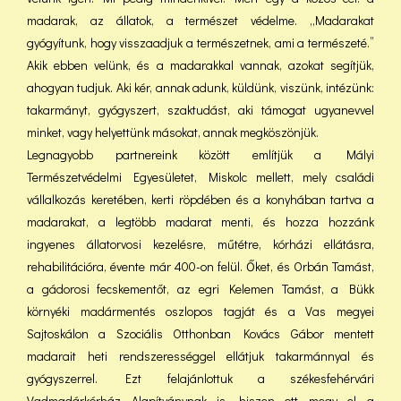
madarak, az állatok, a természet védelme. „Madarakat
gyógyítunk, hogy visszaadjuk a természetnek, ami a természeté.”
Akik ebben velünk, és a madarakkal vannak, azokat segítjük,
ahogyan tudjuk. Aki kér, annak adunk, küldünk, viszünk, intézünk:
takarmányt, gyógyszert, szaktudást, aki támogat ugyanevvel
minket, vagy helyettünk másokat, annak megköszönjük.
Legnagyobb partnereink között említjük a Mályi
Természetvédelmi Egyesületet, Miskolc mellett, mely családi
vállalkozás keretében, kerti röpdében és a konyhában tartva a
madarakat, a legtöbb madarat menti, és hozza hozzánk
ingyenes állatorvosi kezelésre, műtétre, kórházi ellátásra,
rehabilitációra, évente már 400-on felül. Őket, és Orbán Tamást,
a gádorosi fecskementőt, az egri Kelemen Tamást, a Bükk
környéki madármentés oszlopos tagját és a Vas megyei
Sajtoskálon a Szociális Otthonban Kovács Gábor mentett
madarait heti rendszerességgel ellátjuk takarmánnyal és
gyógyszerrel. Ezt felajánlottuk a székesfehérvári
Vadmadárkórház Alapítványnak is, hiszen ott megy el a