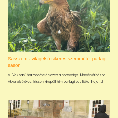
Sasszem - világelső sikeres szemműtét parlagi
sason
A „Vak sas” harmadéve érkezett a hortobágyi Madárkórházba.
Akkor első éves, frissen kirepült hím parlagi sas fióka Hajd[...]