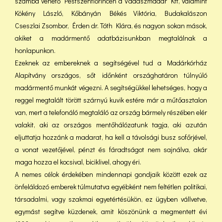
számba vehető Pestszentlőrincen a Vadászmadár Kft, valamint
Kökény László, Kőbányán Békés Viktória, Budakalászon
Cseszlai Zsombor, Érden dr. Tóth Klára, és nagyon sokan mások,
akiket a madármentő adatbázisunkban megtalálnak a
honlapunkon.
Ezeknek az embereknek a segítségével tud a Madárkórház
Alapítvány országos, sőt időnként országhatáron túlnyúló
madármentő munkát végezni. A segítségükkel lehetséges, hogy a
reggel megtalált törött szárnyú kuvik estére már a műtőasztalon
van, mert a telefonáló megtaláló az ország bármely részében elér
valakit, aki az országos mentőhálózatunk tagja, aki azután
eljuttatja hozzánk a madarat, ha kell a távolsági busz sofőrjével,
a vonat vezetőjével, pénzt és fáradtságot nem sajnálva, akár
maga hozza el kocsival, biciklivel, ahogy éri.
A nemes célok érdekében mindennapi gondjaik között ezek az
önfeláldozó emberek túlmutatva egyébként nem feltétlen politikai,
társadalmi, vagy szakmai egyetértésükön, ez ügyben vállvetve,
egymást segítve küzdenek, amit köszönünk a megmentett évi