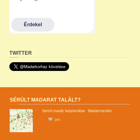
TWITTER
SÉRÜLT MADARAT TALÁLT?
Sérült madár bejelentése - Madármentés
295