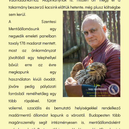
takarmány beszerző kocsink előttük hetente, még plusz költségbe
sem kerül.
A Szentesi
Mentőállomásunk egy
negyedik emeleti panelban
tavaly 178 madarat mentett,
most az önkormányzat
jóvoltából egy telephellyel
bővül: erre az évre
megkapunk egy
használaton kívüli óvodát,
jövőre pedig pályázati
forrásból remélhetőleg egy
több röpdével, fűtött
volierrel, szociális és bemutató helyiségekkel rendelkező
madármentő állomást kapunk a várostól. Budapesten több
magánszemély segít intézményesen is, mentőállomásként