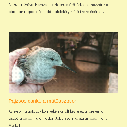
A Duna-Dráva Nemzeti Park területéről érkezett hozzánk a
páratlan ragadozó madár talpfekély műtéti kezelésére.[...]
Pajzsos cankó a műtőasztalon
Az elepi halastavak környékén került kézre ez a törékeny,
csodálatos partfutó madár. Jobb szárnya szilánkosan tört.
Műt[...]