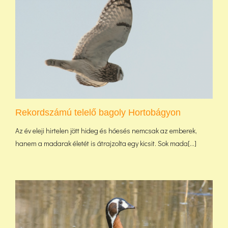
Rekordszámú telelő bagoly Hortobágyon
Az év eleji hirtelen jött hideg és hóesés nemcsak az emberek,
hanem a madarak életét is átrajzolta egy kicsit. Sok mada[...]