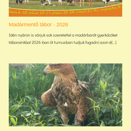
Madármentő tábor - 2026
Idén nyáron is várjuk sok szeretettel a madárbarát gyerkőcöket
táborainkba! 2026-ban öt turnusban tudjuk fogadni azon é[...]