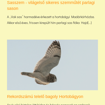
Sasszem - világelső sikeres szemműtét parlagi
sason
A „Vak sas” harmadéve érkezett a hortobágyi Madárkórházba.
Akkor első éves, frissen kirepült hím parlagi sas fióka Hajd[...]
Rekordszámú telelő bagoly Hortobágyon
Az év eleji hirtelen jött hideg és hóesés nemcsak az emberek,