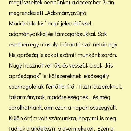
megtiszteltek bennünket a december 3-án
megrendezett „Adománygyűjtő
Madármikulás” napi jelenlétükkel,
adományaikkal és támogatásukkal. Sok
esetben egy mosoly, bátorító szó, netán egy
kis apróság is sokat számít munkánk során.
Nagy hasznát vettük, és vesszük a sok „kis
apróságnak” is; kötszereknek, elsősegély
csomagoknak, fertőtlenítő-, tisztítószereknek,
takarmánynak, madáreleségnek… és még
sorolhatnánk, ami ezen a napon összegyűlt.
Külön öröm volt számunkra, hogy mi is meg
tudtuk ajándékozni a gyermekeket. Ezen a