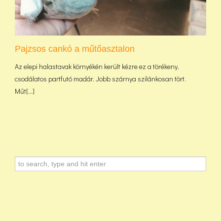
Pajzsos cankó a műtőasztalon
Az elepi halastavak környékén került kézre ez a törékeny,
csodálatos partfutó madár. Jobb szárnya szilánkosan tört.
Műt[...]