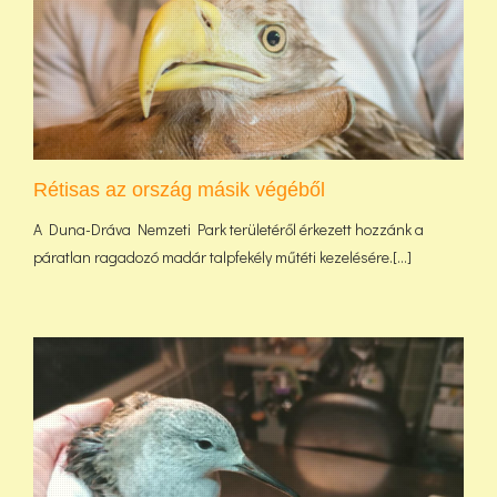
Rétisas az ország másik végéből
A Duna-Dráva Nemzeti Park területéről érkezett hozzánk a
páratlan ragadozó madár talpfekély műtéti kezelésére.[...]