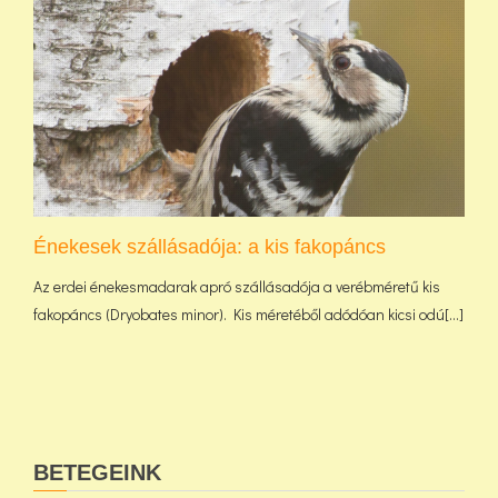
Énekesek szállásadója: a kis fakopáncs
Az erdei énekesmadarak apró szállásadója a verébméretű kis
fakopáncs (Dryobates minor). Kis méretéből adódóan kicsi odú[...]
BETEGEINK