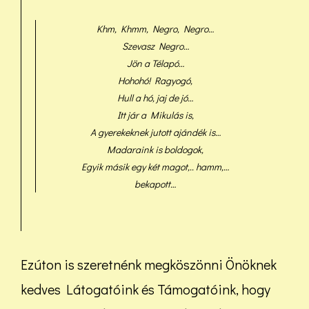
Khm, Khmm, Negro, Negro…
Szevasz Negro…
Jön a Télapó…
Hohohó! Ragyogó,
Hull a hó, jaj de jó…
Itt jár a Mikulás is,
A gyerekeknek jutott ajándék is…
Madaraink is boldogok,
Egyik másik egy két magot,.. hamm,…
bekapott…
Ezúton is szeretnénk megköszönni Önöknek
kedves Látogatóink és Támogatóink, hogy