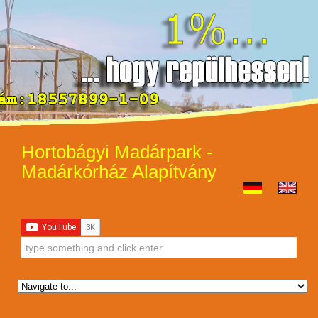
Hortobágyi Madárpark -
Madárkórház Alapítvány