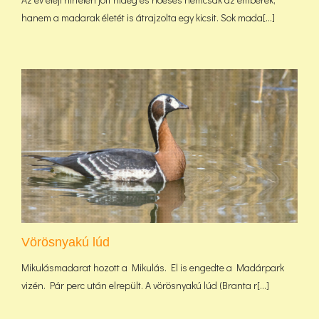
hanem a madarak életét is átrajzolta egy kicsit. Sok mada[...]
Vörösnyakú lúd
Mikulásmadarat hozott a Mikulás. El is engedte a Madárpark
vizén. Pár perc után elrepült. A vörösnyakú lúd (Branta r[...]