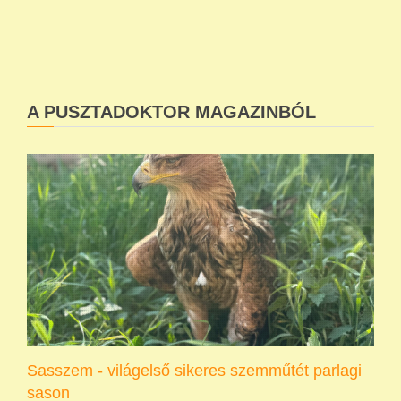
A PUSZTADOKTOR MAGAZINBÓL
Sasszem - világelső sikeres szemműtét parlagi
sason