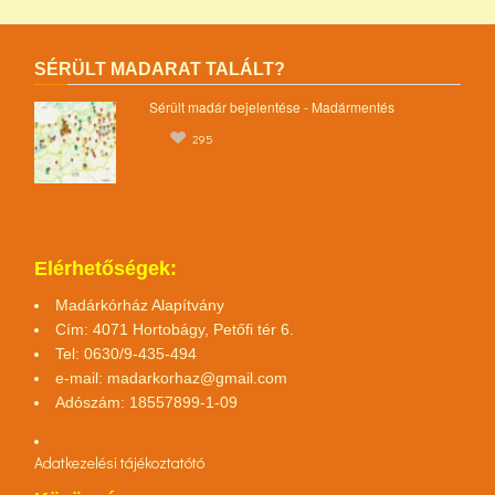
SÉRÜLT MADARAT TALÁLT?
Sérült madár bejelentése - Madármentés
295
Elérhetőségek:
Madárkórház Alapítvány
Cím: 4071 Hortobágy, Petőfi tér 6.
Tel: 0630/9-435-494
e-mail:
madarkorhaz@gmail.com
Adószám: 18557899-1-09
Adatkezelési tájékoztató
tó