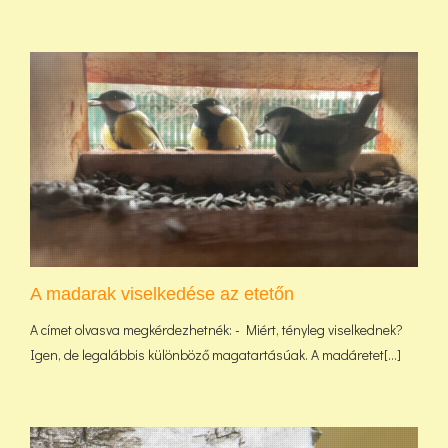
A madarak viselkedése az etetőn
A címet olvasva megkérdezhetnék: - Miért, tényleg viselkednek?
Igen, de legalábbis különböző magatartásúak. A madáretet[...]