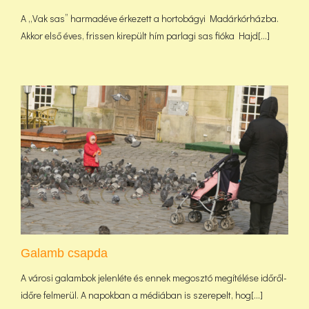
A „Vak sas” harmadéve érkezett a hortobágyi Madárkórházba.
Akkor első éves, frissen kirepült hím parlagi sas fióka Hajd[...]
Galamb csapda
A városi galambok jelenléte és ennek megosztó megítélése időről-
időre felmerül. A napokban a médiában is szerepelt, hog[...]