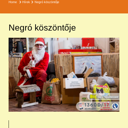
Home
Hírek
Negró köszöntője
Negró köszöntője