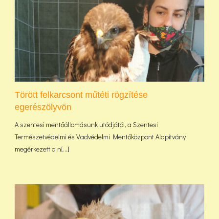
Törött felkarcsont műtéti rögzítése
egerészölyvön
A szentesi mentőállomásunk utódjától, a Szentesi
Természetvédelmi és Vadvédelmi Mentőközpont Alapítvány
megérkezett a n[...]