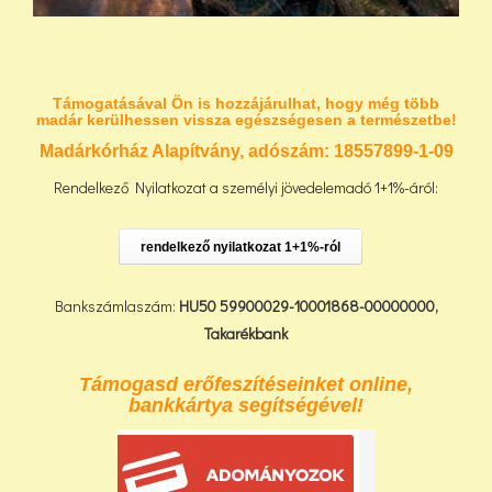
Támogatásával Ön is hozzájárulhat, hogy még több
madár kerülhessen vissza egészségesen a természetbe!
Madárkórház Alapítvány, adószám:
18557899-1-09
Rendelkező Nyilatkozat a személyi jövedelemadó 1+1%-áról:
rendelkező nyilatkozat 1+1%-ról
Bankszámlaszám:
HU50 59900029-10001868-00000000,
Takarékbank
Támogasd erőfeszítéseinket online,
bankkártya segítségével!