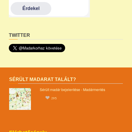
TWITTER
SÉRÜLT MADARAT TALÁLT?
Sérült madár bejelentése - Madármentés
295