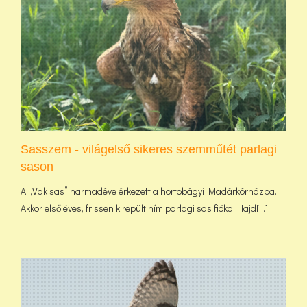
Sasszem - világelső sikeres szemműtét parlagi
sason
A „Vak sas” harmadéve érkezett a hortobágyi Madárkórházba.
Akkor első éves, frissen kirepült hím parlagi sas fióka Hajd[...]