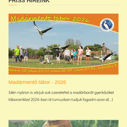
FRISS HÍREINK
Madármentő tábor - 2026
Idén nyáron is várjuk sok szeretettel a madárbarát gyerkőcöket
táborainkba! 2026-ban öt turnusban tudjuk fogadni azon é[...]