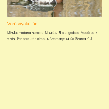
Vörösnyakú lúd
Mikulásmadarat hozott a Mikulás. El is engedte a Madárpark
vizén. Pár perc után elrepült. A vörösnyakú lúd (Branta r[...]