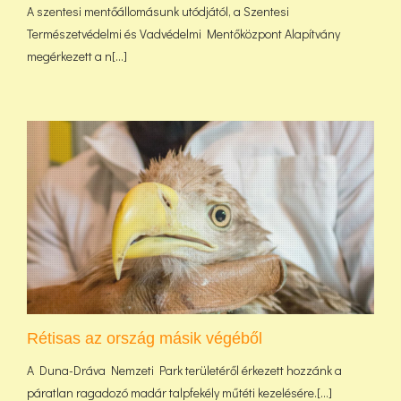
A szentesi mentőállomásunk utódjától, a Szentesi
Természetvédelmi és Vadvédelmi Mentőközpont Alapítvány
megérkezett a n[...]
Rétisas az ország másik végéből
A Duna-Dráva Nemzeti Park területéről érkezett hozzánk a
páratlan ragadozó madár talpfekély műtéti kezelésére.[...]