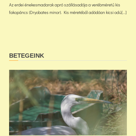
Az erdei énekesmadarak apró szállásadója a verébméretű kis
fakopáncs (Dryobates minor). Kis méretéből adódóan kicsi odú[...]
BETEGEINK