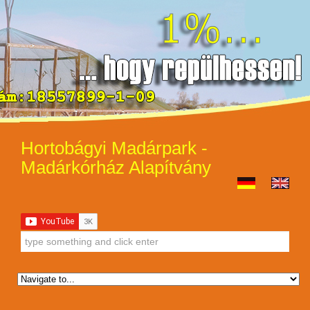
Hortobágyi Madárpark -
Madárkórház Alapítvány