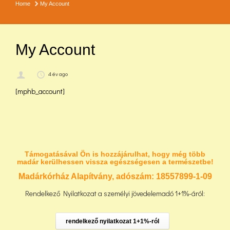
Home
My Account
My Account
4 év ago
[mphb_account]
Támogatásával Ön is hozzájárulhat, hogy még több
madár kerülhessen vissza egészségesen a természetbe!
Madárkórház Alapítvány, adószám:
18557899-1-09
Rendelkező Nyilatkozat a személyi jövedelemadó 1+1%-áról:
rendelkező nyilatkozat 1+1%-ról