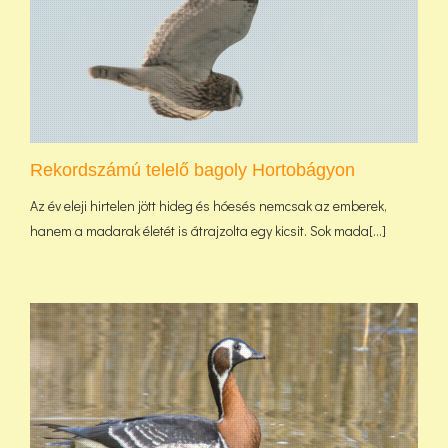
Rekordszámú telelő bagoly Hortobágyon
Az év eleji hirtelen jött hideg és hóesés nemcsak az emberek,
hanem a madarak életét is átrajzolta egy kicsit. Sok mada[...]