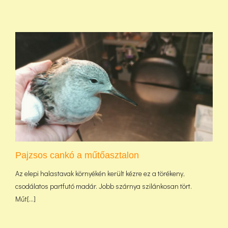
Pajzsos cankó a műtőasztalon
Az elepi halastavak környékén került kézre ez a törékeny,
csodálatos partfutó madár. Jobb szárnya szilánkosan tört.
Műt[...]