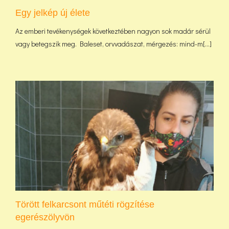
Egy jelkép új élete
Az emberi tevékenységek következtében nagyon sok madár sérül
vagy betegszik meg. Baleset, orvvadászat, mérgezés: mind-m[...]
Törött felkarcsont műtéti rögzítése
egerészölyvön