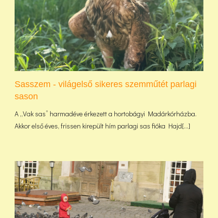
Sasszem - világelső sikeres szemműtét parlagi
sason
A „Vak sas” harmadéve érkezett a hortobágyi Madárkórházba.
Akkor első éves, frissen kirepült hím parlagi sas fióka Hajd[...]