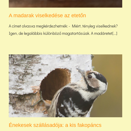
A madarak viselkedése az etetőn
A címet olvasva megkérdezhetnék: - Miért, tényleg viselkednek?
Igen, de legalábbis különböző magatartásúak. A madáretet[...]
Énekesek szállásadója: a kis fakopáncs