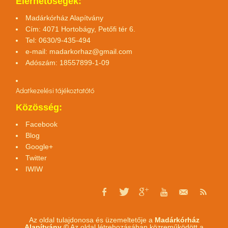
Elérhetőségek:
Madárkórház Alapítvány
Cím: 4071 Hortobágy, Petőfi tér 6.
Tel: 0630/9-435-494
e-mail:
madarkorhaz@gmail.com
Adószám: 18557899-1-09
Adatkezelési tájékoztató
tó
Közösség:
Facebook
Blog
Google+
Twitter
IWIW
Az oldal tulajdonosa és üzemeltetője a
Madárkórház
Alapítvány ©
Az oldal létrehozásában közreműködött a