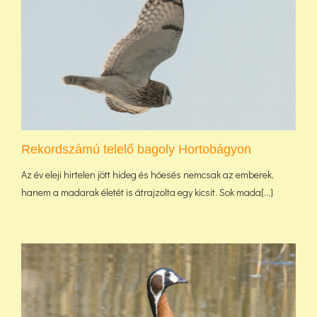
Rekordszámú telelő bagoly Hortobágyon
Az év eleji hirtelen jött hideg és hóesés nemcsak az emberek,
hanem a madarak életét is átrajzolta egy kicsit. Sok mada[...]