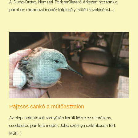
A Duna-Dráva Nemzeti Park területéről érkezett hozzánk a
páratlan ragadozó madár talpfekély műtéti kezelésére.[...]
Pajzsos cankó a műtőasztalon
Az elepi halastavak környékén került kézre ez a törékeny,
csodálatos partfutó madár. Jobb szárnya szilánkosan tört.
Műt[...]