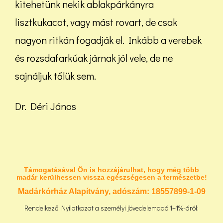
kitehetünk nekik ablakpárkányra
lisztkukacot, vagy mást rovart, de csak
nagyon ritkán fogadják el. Inkább a verebek
és rozsdafarkúak járnak jól vele, de ne
sajnáljuk tőlük sem.
Dr. Déri János
Támogatásával Ön is hozzájárulhat, hogy még több
madár kerülhessen vissza egészségesen a természetbe!
Madárkórház Alapítvány, adószám:
18557899-1-09
Rendelkező Nyilatkozat a személyi jövedelemadó 1+1%-áról: