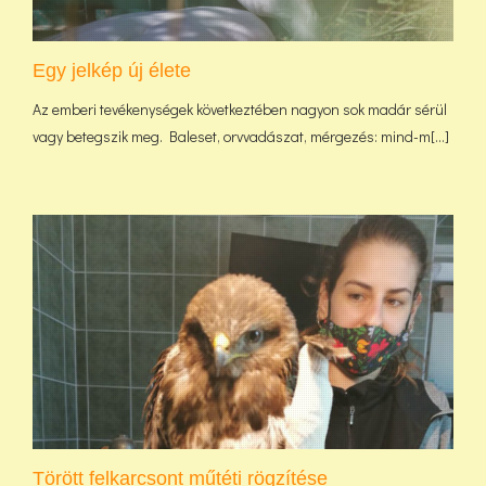
Egy jelkép új élete
Az emberi tevékenységek következtében nagyon sok madár sérül
vagy betegszik meg. Baleset, orvvadászat, mérgezés: mind-m[...]
Törött felkarcsont műtéti rögzítése