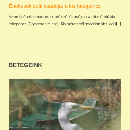
Énekesek szállásadója: a kis fakopáncs
Az erdei énekesmadarak apró szállásadója a verébméretű kis
fakopáncs (Dryobates minor). Kis méretéből adódóan kicsi odú[...]
BETEGEINK