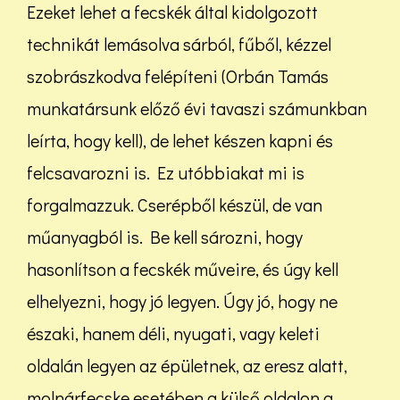
Ezeket lehet a fecskék által kidolgozott
technikát lemásolva sárból, fűből, kézzel
szobrászkodva felépíteni (Orbán Tamás
munkatársunk előző évi tavaszi számunkban
leírta, hogy kell), de lehet készen kapni és
felcsavarozni is. Ez utóbbiakat mi is
forgalmazzuk. Cserépből készül, de van
műanyagból is. Be kell sározni, hogy
hasonlítson a fecskék műveire, és úgy kell
elhelyezni, hogy jó legyen. Úgy jó, hogy ne
északi, hanem déli, nyugati, vagy keleti
oldalán legyen az épületnek, az eresz alatt,
molnárfecske esetében a külső oldalon a