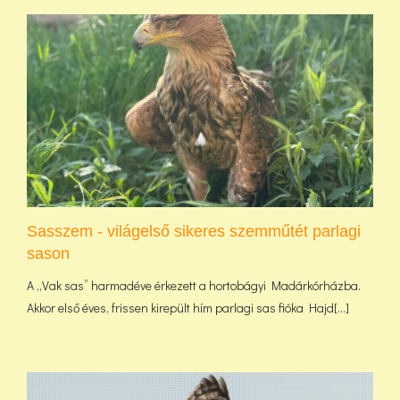
Sasszem - világelső sikeres szemműtét parlagi
sason
A „Vak sas” harmadéve érkezett a hortobágyi Madárkórházba.
Akkor első éves, frissen kirepült hím parlagi sas fióka Hajd[...]