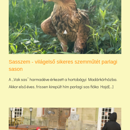
Sasszem - világelső sikeres szemműtét parlagi
sason
A „Vak sas” harmadéve érkezett a hortobágyi Madárkórházba.
Akkor első éves, frissen kirepült hím parlagi sas fióka Hajd[...]