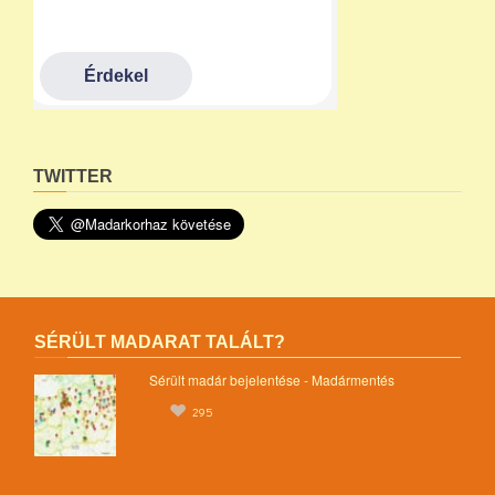
TWITTER
SÉRÜLT MADARAT TALÁLT?
Sérült madár bejelentése - Madármentés
295