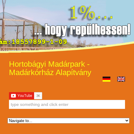
Hortobágyi Madárpark -
Madárkórház Alapítvány