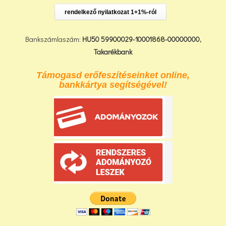
rendelkező nyilatkozat 1+1%-ról
Bankszámlaszám:
HU50 59900029-10001868-00000000,
Takarékbank
Támogasd erőfeszítéseinket online,
bankkártya segítségével!