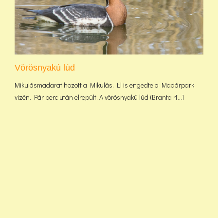
Vörösnyakú lúd
Mikulásmadarat hozott a Mikulás. El is engedte a Madárpark
vizén. Pár perc után elrepült. A vörösnyakú lúd (Branta r[...]