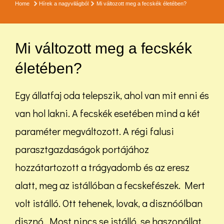
Home
Hírek a nagyvilágból
Mi változott meg a fecskék életében?
Mi változott meg a fecskék
életében?
Egy állatfaj oda telepszik, ahol van mit enni és
van hol lakni. A fecskék esetében mind a két
paraméter megváltozott. A régi falusi
parasztgazdaságok portájához
hozzátartozott a trágyadomb és az eresz
alatt, meg az istállóban a fecskefészek. Mert
volt istálló. Ott tehenek, lovak, a disznóólban
disznó. Most nincs se istálló, se haszonállat,