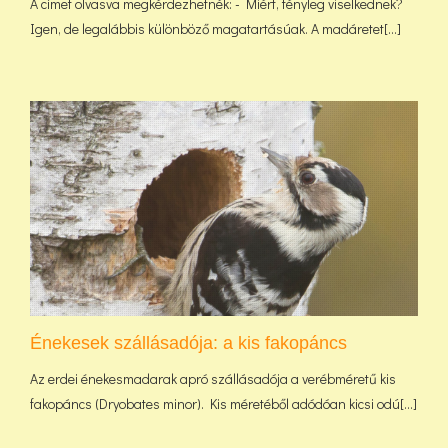
A címet olvasva megkérdezhetnék: - Miért, tényleg viselkednek?
Igen, de legalábbis különböző magatartásúak. A madáretet[...]
Énekesek szállásadója: a kis fakopáncs
Az erdei énekesmadarak apró szállásadója a verébméretű kis
fakopáncs (Dryobates minor). Kis méretéből adódóan kicsi odú[...]