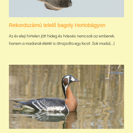
Rekordszámú telelő bagoly Hortobágyon
Az év eleji hirtelen jött hideg és hóesés nemcsak az emberek,
hanem a madarak életét is átrajzolta egy kicsit. Sok mada[...]