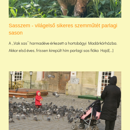
Sasszem - világelső sikeres szemműtét parlagi
sason
A „Vak sas” harmadéve érkezett a hortobágyi Madárkórházba.
Akkor első éves, frissen kirepült hím parlagi sas fióka Hajd[...]