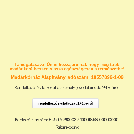
Támogatásával Ön is hozzájárulhat, hogy még több
madár kerülhessen vissza egészségesen a természetbe!
Madárkórház Alapítvány, adószám:
18557899-1-09
Rendelkező Nyilatkozat a személyi jövedelemadó 1+1%-áról:
rendelkező nyilatkozat 1+1%-ról
Bankszámlaszám:
HU50 59900029-10001868-00000000,
Takarékbank