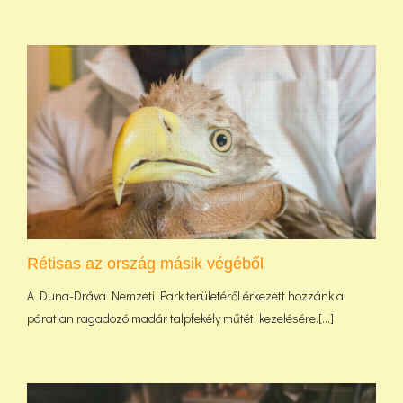
Rétisas az ország másik végéből
A Duna-Dráva Nemzeti Park területéről érkezett hozzánk a
páratlan ragadozó madár talpfekély műtéti kezelésére.[...]