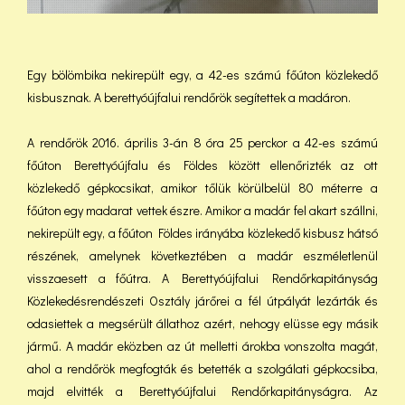
Egy bölömbika nekirepült egy, a 42-es számú főúton közlekedő
kisbusznak. A berettyóújfalui rendőrök segítettek a madáron.
A rendőrök 2016. április 3-án 8 óra 25 perckor a 42-es számú
főúton Berettyóújfalu és Földes között ellenőrizték az ott
közlekedő gépkocsikat, amikor tőlük körülbelül 80 méterre a
főúton egy madarat vettek észre. Amikor a madár fel akart szállni,
nekirepült egy, a főúton Földes irányába közlekedő kisbusz hátsó
részének, amelynek következtében a madár eszméletlenül
visszaesett a főútra. A Berettyóújfalui Rendőrkapitányság
Közlekedésrendészeti Osztály járőrei a fél útpályát lezárták és
odasiettek a megsérült állathoz azért, nehogy elüsse egy másik
jármű. A madár eközben az út melletti árokba vonszolta magát,
ahol a rendőrök megfogták és betették a szolgálati gépkocsiba,
majd elvitték a Berettyóújfalui Rendőrkapitányságra. Az