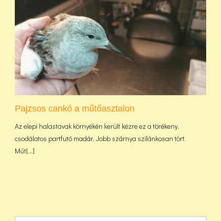
Pajzsos cankó a műtőasztalon
Az elepi halastavak környékén került kézre ez a törékeny,
csodálatos partfutó madár. Jobb szárnya szilánkosan tört.
Műt[...]