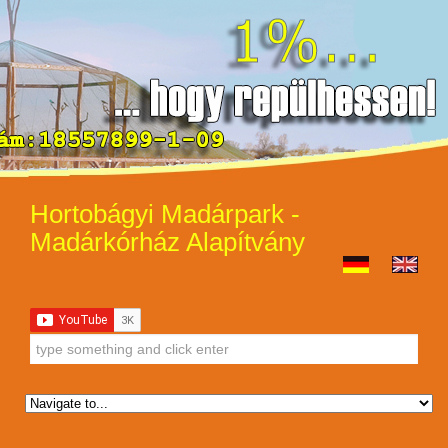
Hortobágyi Madárpark -
Madárkórház Alapítvány