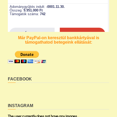
Már PayPal-on keresztül bankkártyával is
támogathatod betegeink ellátását:
FACEBOOK
INSTAGRAM
The user currently does not have any images...