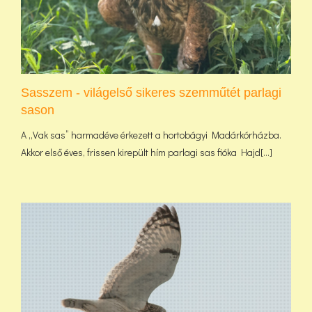
Sasszem - világelső sikeres szemműtét parlagi
sason
A „Vak sas” harmadéve érkezett a hortobágyi Madárkórházba.
Akkor első éves, frissen kirepült hím parlagi sas fióka Hajd[...]