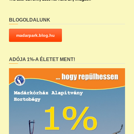
BLOGOLDALUNK
madarpark.blog.hu
ADÓJA 1%-A ÉLETET MENT!