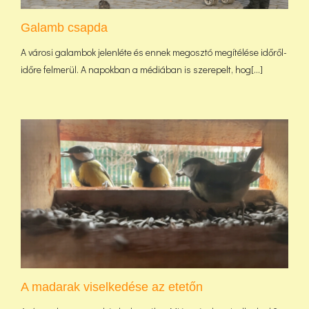
Galamb csapda
A városi galambok jelenléte és ennek megosztó megítélése időről-
időre felmerül. A napokban a médiában is szerepelt, hog[...]
A madarak viselkedése az etetőn