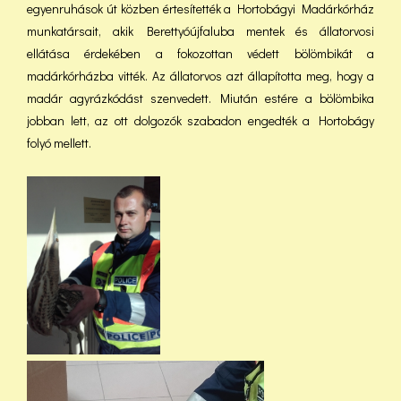
egyenruhások út közben értesítették a Hortobágyi Madárkórház
munkatársait, akik Berettyóújfaluba mentek és állatorvosi
ellátása érdekében a fokozottan védett bölömbikát a
madárkórházba vitték. Az állatorvos azt állapította meg, hogy a
madár agyrázkódást szenvedett. Miután estére a bölömbika
jobban lett, az ott dolgozók szabadon engedték a Hortobágy
folyó mellett.