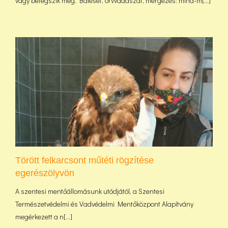
vagy betegszik meg. Baleset, orvvadászat, mérgezés: mind-m[...]
Törött felkarcsont műtéti rögzítése
egerészölyvön
A szentesi mentőállomásunk utódjától, a Szentesi
Természetvédelmi és Vadvédelmi Mentőközpont Alapítvány
megérkezett a n[...]