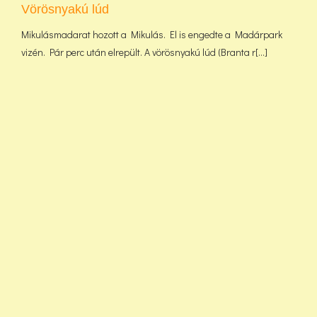
Vörösnyakú lúd
Mikulásmadarat hozott a Mikulás. El is engedte a Madárpark
vizén. Pár perc után elrepült. A vörösnyakú lúd (Branta r[...]