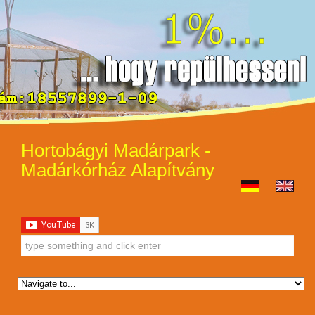
Hortobágyi Madárpark -
Madárkórház Alapítvány