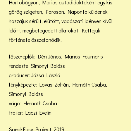
Hortobágyon, Marios autodidaktaként egy kis
görög szigeten, Paroson. Naponta küldenek
hozzájuk sérült, elütött, vadászati idényen kívül
lelőtt, megbetegedett állatokat. Kettejük
története összefonódik.
főszereplők: Déri János, Marios Fournaris
rendezte: Simonyi Balázs
producer: Józsa László
fényképezte: Lovasi Zoltán, Hernáth Csaba,
Simonyi Balázs
vágó: Hernáth Csaba
trailer: Laczi Evelin
SpeakEasy Project, 2019.