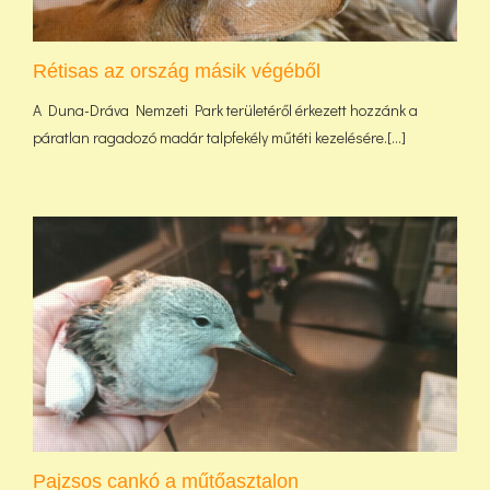
Rétisas az ország másik végéből
A Duna-Dráva Nemzeti Park területéről érkezett hozzánk a
páratlan ragadozó madár talpfekély műtéti kezelésére.[...]
Pajzsos cankó a műtőasztalon