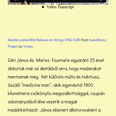
Madárszabadítók/Release on Wings (ENG SUB)
from
SpeakEasy
Project
on
Vimeo
.
Déri János és Marios Fournaris egyaránt 25 évet
áldoztak már az életükből arra, hogy madarakat
mentsenek meg. Két különös múltú és habitusú,
őszülő “medicine man”, akik egymástól 1800
kilométerre csökönyös megszállottsággal, csupán
adományokból élve vezetik a maguk
madárkórházát. János elismert állatorvosként a