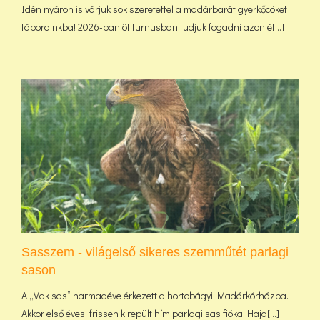
Idén nyáron is várjuk sok szeretettel a madárbarát gyerkőcöket
táborainkba! 2026-ban öt turnusban tudjuk fogadni azon é[...]
Sasszem - világelső sikeres szemműtét parlagi
sason
A „Vak sas” harmadéve érkezett a hortobágyi Madárkórházba.
Akkor első éves, frissen kirepült hím parlagi sas fióka Hajd[...]