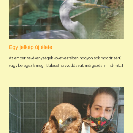
Egy jelkép új élete
Az emberi tevékenységek következtében nagyon sok madár sérül
vagy betegszik meg. Baleset, orvvadászat, mérgezés: mind-m[...]