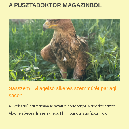
A PUSZTADOKTOR MAGAZINBÓL
Sasszem - világelső sikeres szemműtét parlagi
sason
A „Vak sas” harmadéve érkezett a hortobágyi Madárkórházba.
Akkor első éves, frissen kirepült hím parlagi sas fióka Hajd[...]