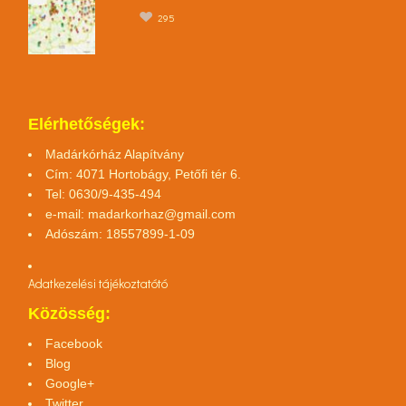
295
Elérhetőségek:
Madárkórház Alapítvány
Cím: 4071 Hortobágy, Petőfi tér 6.
Tel: 0630/9-435-494
e-mail:
madarkorhaz@gmail.com
Adószám: 18557899-1-09
Adatkezelési tájékoztató
tó
Közösség:
Facebook
Blog
Google+
Twitter