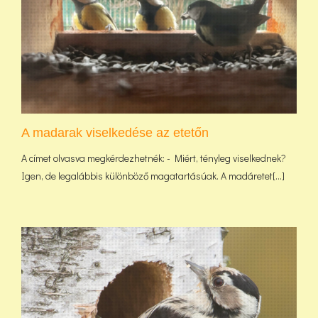
A madarak viselkedése az etetőn
A címet olvasva megkérdezhetnék: - Miért, tényleg viselkednek?
Igen, de legalábbis különböző magatartásúak. A madáretet[...]