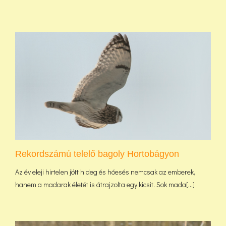
Rekordszámú telelő bagoly Hortobágyon
Az év eleji hirtelen jött hideg és hóesés nemcsak az emberek,
hanem a madarak életét is átrajzolta egy kicsit. Sok mada[...]