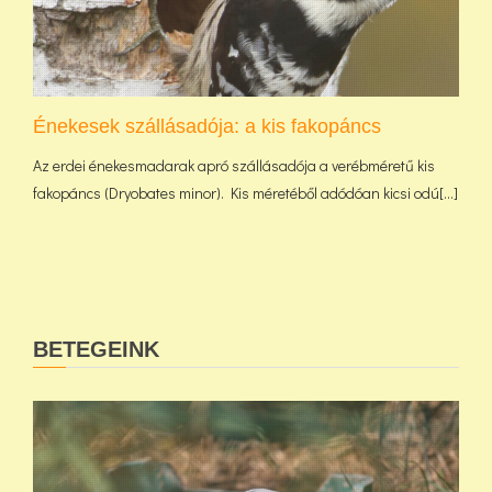
Énekesek szállásadója: a kis fakopáncs
Az erdei énekesmadarak apró szállásadója a verébméretű kis
fakopáncs (Dryobates minor). Kis méretéből adódóan kicsi odú[...]
BETEGEINK