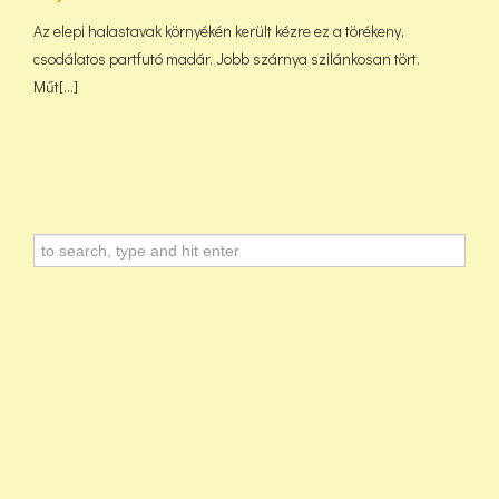
Az elepi halastavak környékén került kézre ez a törékeny,
csodálatos partfutó madár. Jobb szárnya szilánkosan tört.
Műt[...]