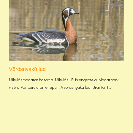
Vörösnyakú lúd
Mikulásmadarat hozott a Mikulás. El is engedte a Madárpark
vizén. Pár perc után elrepült. A vörösnyakú lúd (Branta r[...]