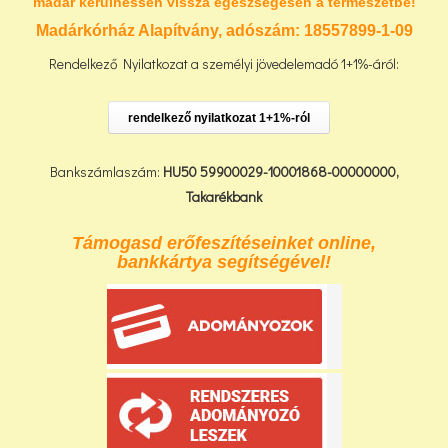
madár kerülhessen vissza egészségesen a természetbe!
Madárkórház Alapítvány, adószám:
18557899-1-09
Rendelkező Nyilatkozat a személyi jövedelemadó 1+1%-áról:
rendelkező nyilatkozat 1+1%-ról
Bankszámlaszám:
HU50 59900029-10001868-00000000,
Takarékbank
Támogasd erőfeszítéseinket online,
bankkártya segítségével!