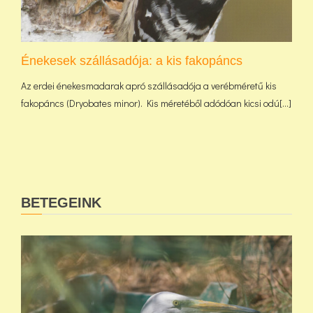
Énekesek szállásadója: a kis fakopáncs
Az erdei énekesmadarak apró szállásadója a verébméretű kis
fakopáncs (Dryobates minor). Kis méretéből adódóan kicsi odú[...]
BETEGEINK