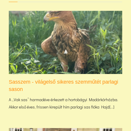
Sasszem - világelső sikeres szemműtét parlagi
sason
A „Vak sas” harmadéve érkezett a hortobágyi Madárkórházba.
Akkor első éves, frissen kirepült hím parlagi sas fióka Hajd[...]