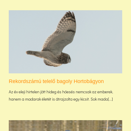
Rekordszámú telelő bagoly Hortobágyon
Az év eleji hirtelen jött hideg és hóesés nemcsak az emberek,
hanem a madarak életét is átrajzolta egy kicsit. Sok mada[...]