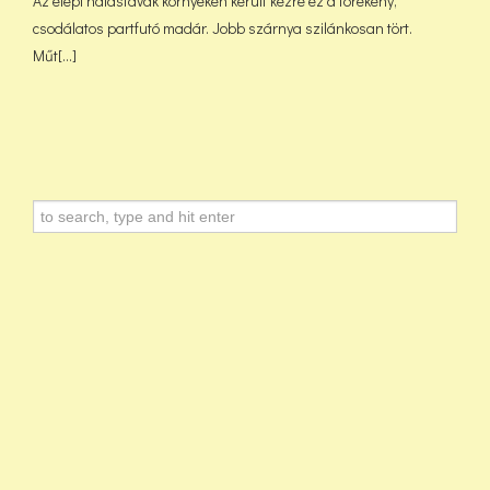
Az elepi halastavak környékén került kézre ez a törékeny,
csodálatos partfutó madár. Jobb szárnya szilánkosan tört.
Műt[...]