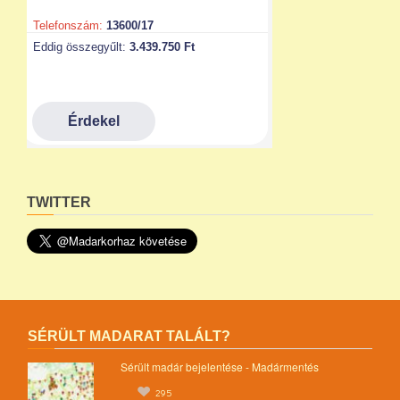
TWITTER
SÉRÜLT MADARAT TALÁLT?
Sérült madár bejelentése - Madármentés
295