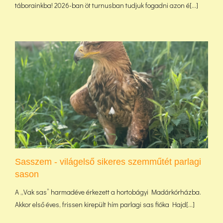
táborainkba! 2026-ban öt turnusban tudjuk fogadni azon é[...]
Sasszem - világelső sikeres szemműtét parlagi
sason
A „Vak sas” harmadéve érkezett a hortobágyi Madárkórházba.
Akkor első éves, frissen kirepült hím parlagi sas fióka Hajd[...]