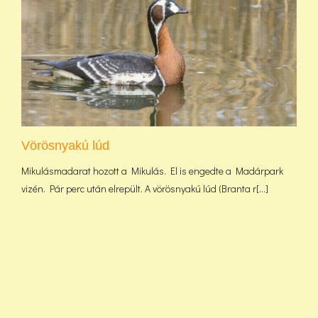
Vörösnyakú lúd
Mikulásmadarat hozott a Mikulás. El is engedte a Madárpark
vizén. Pár perc után elrepült. A vörösnyakú lúd (Branta r[...]