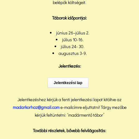
belépők költségeit.
Táborok időpontjai:
június 26–július 2.
július 10-16.
július 24- 30.
augusztus 3-9.
Jelentkezés:
Jelentkezési lap
Jelentkezéshez kérjük a fenti jelentkezési lapot kitöltve az
madarkorhaz@gmail.com
e-mailcímre eljuttatni! Tárgy mezőbe
kérjük feltüntetni: “madármentő tábor”
További részletek, bővebb felvilágosítás: