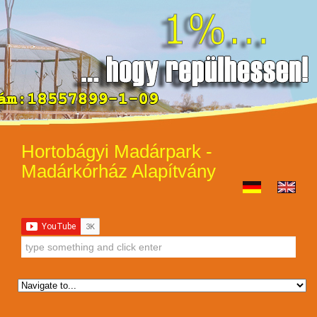
Hortobágyi Madárpark -
Madárkórház Alapítvány