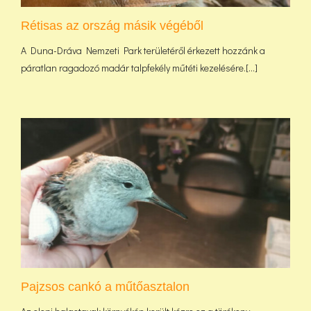
Rétisas az ország másik végéből
A Duna-Dráva Nemzeti Park területéről érkezett hozzánk a
páratlan ragadozó madár talpfekély műtéti kezelésére.[...]
Pajzsos cankó a műtőasztalon