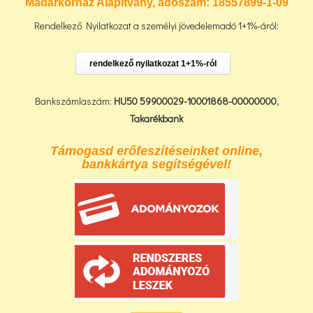
Madárkórház Alapítvány, adószám:
18557899-1-09
Rendelkező Nyilatkozat a személyi jövedelemadó 1+1%-áról:
rendelkező nyilatkozat 1+1%-ról
Bankszámlaszám:
HU50 59900029-10001868-00000000,
Takarékbank
Támogasd erőfeszítéseinket online,
bankkártya segítségével!