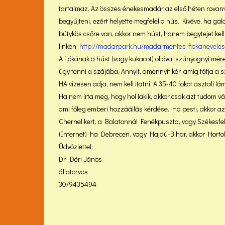
tartalmaz. Az összes énekesmadár az első héten rovarral
begyűjteni, ezért helyette megfelel a hús. Kivéve, ha ga
bütykös csőre van, akkor nem húst, hanem begytejet kell
linken:
http://madarpark.hu/madarmentes-fiokaneveles
A fiókának a húst (vagy kukacot) ollóval szúnyognyi mére
úgy tenni a szájába. Annyit, amennyit kér, amig tátja a sz
HA vizesen adja, nem kell itatni. A 35-40 fokot asztali l
Ha nem írta meg, hogy hol lakik, akkor csak azt tudom vál
ami főleg emberi hozzáállás kérdése. Ha pesti, akkor az 
Chernel kert, a Balatonnál Fenékpuszta, vagy Székesfe
(Internet) ha Debrecen, vagy Hajdú-Bihar, akkor Hortobá
Üdvözlettel:
Dr. Déri János
állatorvos
30/9435494