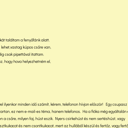
t találtam a fenyőfánk alatt.
 lehet,vastag kúpos csőre van,
g csak pipettával itattam.
, hogy hova helyezhetném el,
ivel ilyenkor minden idő számít, kérem, telefonon hívjon először! Egy csupasz 
on tartan, ez nem e-mail-es téma, hanem telefonos. Ha a fióka még egyáltalán
n a csőre, milyen faj, húst eszik. Nyers csirkehúst és nem sertéshúst, vagy
tkukacot és nem csontkukacot, mert az hullából készül és fertőz, vagy fertőt