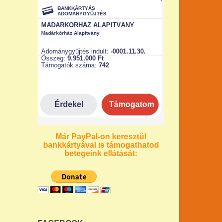
Már PayPal-on keresztül
bankkártyával is támogathatod
betegeink ellátását: