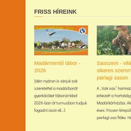
FRISS HÍREINK
Madármentő tábor -
Sasszem - vil
2026
sikeres szemm
parlagi sason
Idén nyáron is várjuk sok
szeretettel a madárbarát
A „Vak sas” harma
gyerkőcöket táborainkba!
érkezett a hortobág
2026-ban öt turnusban tudjuk
Madárkórházba. Akk
fogadni azon é[...]
éves, frissen kirepü
parlagi sas fióka Haj