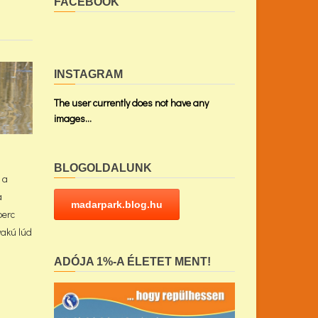
FACEBOOK
INSTAGRAM
The user currently does not have any
images...
BLOGOLDALUNK
 a
a
madarpark.blog.hu
perc
yakú lúd
ADÓJA 1%-A ÉLETET MENT!