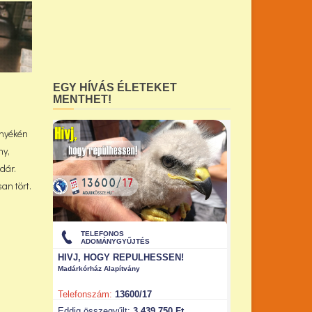
EGY HÍVÁS ÉLETEKET
MENTHET!
rnyékén
ny,
dár.
an tört.