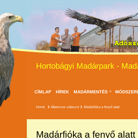
Hortobágyi Madárpark - Mad
CÍMLAP
HÍREK
MADÁRMENTÉS
MÓDSZER
Home
Állatorvos válaszol
Madárfióka a fenyő alatt
Madárfióka a fenyő alatt