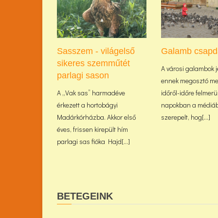
Sasszem - világelső
Galamb csapd
sikeres szemműtét
A városi galambok j
parlagi sason
ennek megosztó me
A „Vak sas” harmadéve
időről-időre felmerül
érkezett a hortobágyi
napokban a médiáb
Madárkórházba. Akkor első
szerepelt, hog[...]
éves, frissen kirepült hím
parlagi sas fióka Hajd[...]
BETEGEINK