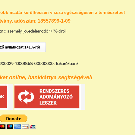
több madár kerülhessen vissza egészségesen a természetbe!
tvány, adószám:
18557899-1-09
t a személyi jövedelemadó 1+1%-áról:
ző nyilatkozat 1+1%-ról
900029-10001868-00000000,
Takarékbank
et online, bankkártya segítségével!