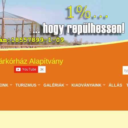
árkórház Alapítvány
EINK
TURIZMUS
GALÉRIÁK
KIADVÁNYAINK
ÁLLÁS