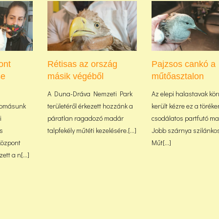
ont
Rétisas az ország
Pajzsos cankó a
se
másik végéből
műtőasztalon
A Duna-Dráva Nemzeti Park
Az elepi halastavak kö
llomásunk
területéről érkezett hozzánk a
került kézre ez a töréke
i
páratlan ragadozó madár
csodálatos partfutó ma
s
talpfekély műtéti kezelésére.[...]
Jobb szárnya szilánkos
központ
Műt[...]
tt a n[...]