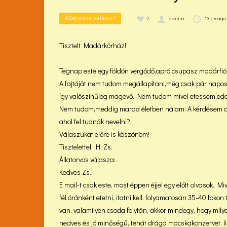
2
admin
13 év ago
Állatorvos válaszol
Tisztelt Madárkórház!
Tegnap este egy földön vergődő,apró,csupasz madárfióká
A fajtáját nem tudom megállapítani,még csak pár napos
így valószínűleg magevő. Nem tudom mivel etessem,eddi
Nem tudom,meddig marad életben nálam. A kérdésem az
ahol fel tudnák nevelni?
Válaszukat előre is köszönöm!
Tisztelettel: H. Zs.
Állatorvos válasza:
Kedves Zs.!
E mail-t csak este, most éppen éjjel egy előtt olvasok. M
fél óránként etetni, itatni kell, folyamatosan 35-40 fok
van, valamilyen csoda folytán, akkor mindegy, hogy milye
nedves és jó minőségű, tehát drága macskakonzervet, lisz