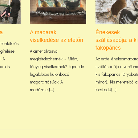
a
A madarak
Énekesek
viselkedése az etetőn
szállásadója: a k
elenléte és
fakopáncs
gítélése
A címet olvasva
. A
megkérdezhetnék: - Miért,
Az erdei énekesmadar
an is
tényleg viselkednek? Igen, de
szállásadója a verébm
legalábbis különböző
kis fakopáncs (Dryobat
magatartásúak. A
minor). Kis méretéből
madáretet[...]
kicsi odú[...]