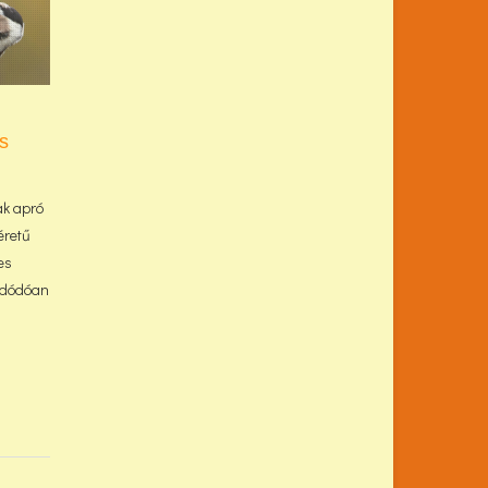
is
ak apró
éretű
es
 adódóan