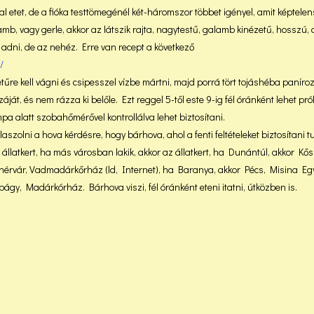
 etet, de a fióka testtömegénél két-háromszor többet igényel, amit képtele
lamb, vagy gerle, akkor az látszik rajta, nagytestű, galamb kinézetű, hosszú,
 adni, de az nehéz. Erre van recept a következő
/
tűre kell vágni és csipesszel vízbe mártni, majd porrá tört tojáshéba paníroz
áját, és nem rázza ki belőle. Ezt reggel 5-től este 9-ig fél óránként lehet pró
ámpa alatt szobahőmérővel kontrollálva lehet biztosítani.
aszolni a hova kérdésre, hogy bárhova, ahol a fenti feltételeket biztosítani t
állatkert, ha más városban lakik, akkor az állatkert, ha Dunántúl, akkor Kő
hérvár, Vadmadárkőrház (ld, Internet), ha Baranya, akkor Pécs, Misina Eg
gy, Madárkórház. Bárhova viszi, fél óránként eteni itatni, útközben is.