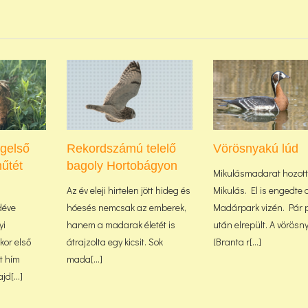
ágelső
Rekordszámú telelő
Vörösnyakú lúd
űtét
bagoly Hortobágyon
Mikulásmadarat hozott
Az év eleji hirtelen jött hideg és
Mikulás. El is engedte 
déve
hóesés nemcsak az emberek,
Madárpark vizén. Pár 
yi
hanem a madarak életét is
után elrepült. A vörösn
or első
átrajzolta egy kicsit. Sok
(Branta r[...]
lt hím
mada[...]
d[...]