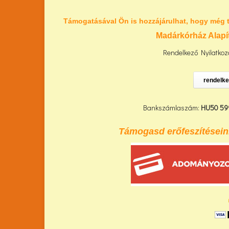
Támogatásával Ön is hozzájárulhat, hogy még 
Madárkórház Alapí
Rendelkező Nyilatkoza
rendelke
Bankszámlaszám:
HU50 59
Támogasd erőfeszítéseink