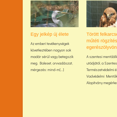
Egy jelkép új élete
Törött felkarcs
műtéti rögzíté
Az emberi tevékenységek
egerészölyvön
következtében nagyon sok
madár sérül vagy betegszik
A szentesi mentőá
meg. Baleset, orvvadászat,
utódjától, a Szentes
mérgezés: mind-m[...]
Természetvédelmi é
Vadvédelmi Mentő
Alapítvány megérkeze