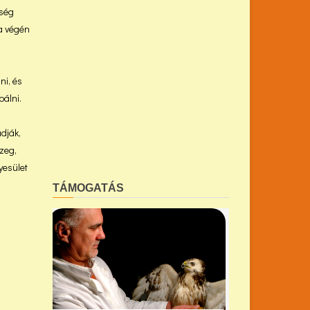
nség
 a végén
ni, és
bálni.
udják,
szeg,
yesület
TÁMOGATÁS