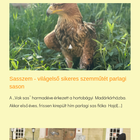
Sasszem - világelső sikeres szemműtét parlagi
sason
A „Vak sas” harmadéve érkezett a hortobágyi Madárkórházba.
Akkor első éves, frissen kirepült hím parlagi sas fióka Hajd[...]