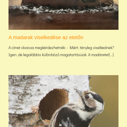
A madarak viselkedése az etetőn
A címet olvasva megkérdezhetnék: - Miért, tényleg viselkednek?
Igen, de legalábbis különböző magatartásúak. A madáretet[...]