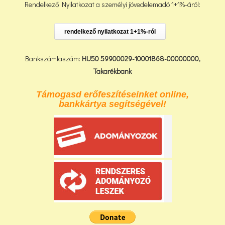
Rendelkező Nyilatkozat a személyi jövedelemadó 1+1%-áról:
rendelkező nyilatkozat 1+1%-ról
Bankszámlaszám:
HU50 59900029-10001868-00000000,
Takarékbank
Támogasd erőfeszítéseinket online,
bankkártya segítségével!