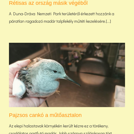
Rétisas az ország másik végéből
A Duna-Dráva Nemzeti Park területéről érkezett hozzánk a
páratlan ragadozó madár talpfekély műtéti kezelésére.[...]
Pajzsos cankó a műtőasztalon
Az elepi halastavak környékén került kézre ez a törékeny,
csodálatos partfutó madár. Jobb szárnya szilánkosan tört.