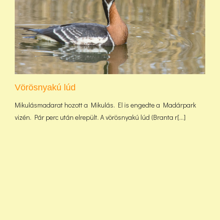
Vörösnyakú lúd
Mikulásmadarat hozott a Mikulás. El is engedte a Madárpark
vizén. Pár perc után elrepült. A vörösnyakú lúd (Branta r[...]