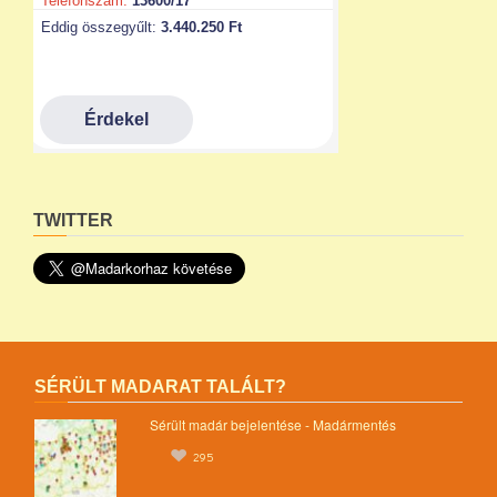
TWITTER
SÉRÜLT MADARAT TALÁLT?
Sérült madár bejelentése - Madármentés
295