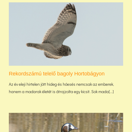
Rekordszámú telelő bagoly Hortobágyon
Az év eleji hirtelen jött hideg és hóesés nemcsak az emberek,
hanem a madarak életét is átrajzolta egy kicsit. Sok mada[...]