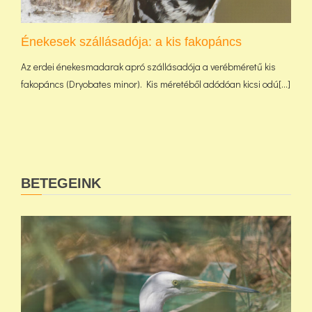
Énekesek szállásadója: a kis fakopáncs
Az erdei énekesmadarak apró szállásadója a verébméretű kis
fakopáncs (Dryobates minor). Kis méretéből adódóan kicsi odú[...]
BETEGEINK