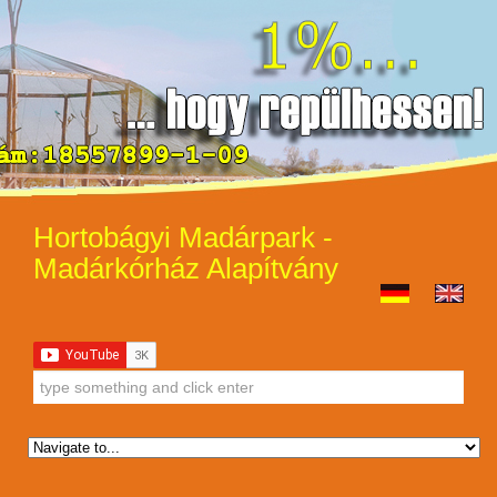
Hortobágyi Madárpark -
Madárkórház Alapítvány