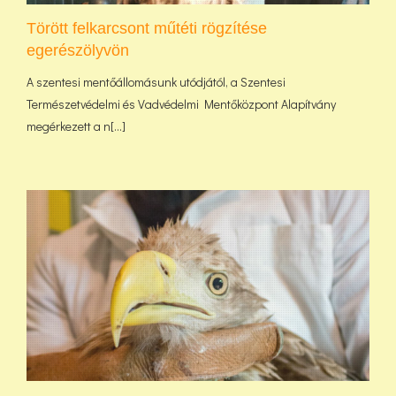
Törött felkarcsont műtéti rögzítése
egerészölyvön
A szentesi mentőállomásunk utódjától, a Szentesi
Természetvédelmi és Vadvédelmi Mentőközpont Alapítvány
megérkezett a n[...]