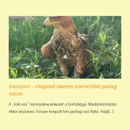
Sasszem - világelső sikeres szemműtét parlagi
sason
A „Vak sas” harmadéve érkezett a hortobágyi Madárkórházba.
Akkor első éves, frissen kirepült hím parlagi sas fióka Hajd[...]