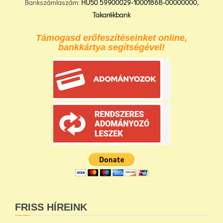
Bankszámlaszám:
HU50 59900029-10001868-00000000,
Takarékbank
Támogasd erőfeszítéseinket online,
bankkártya segítségével!
FRISS HÍREINK