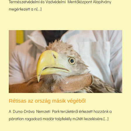
Természetvédelmi és Vadvédelmi Mentőközpont Alapítvány
megérkezett a n[...]
Rétisas az ország másik végéből
A Duna-Dráva Nemzeti Park területéről érkezett hozzánk a
páratlan ragadozó madár talpfekély műtéti kezelésére.[...]