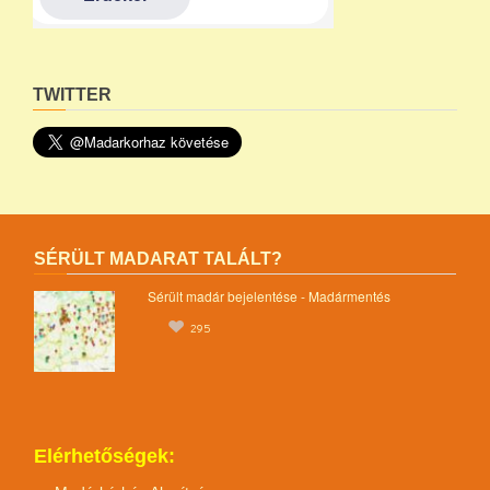
TWITTER
SÉRÜLT MADARAT TALÁLT?
Sérült madár bejelentése - Madármentés
295
Elérhetőségek: