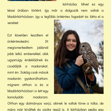
kórházba. Mivel ez egy
kései órában történt, így már a dolgozók nem voltak a
Madárkórházban, így a legfőbb önkéntes fogadott és látta el a
verebet.
Ezt követően kezdtem el
önkénteskedni. Itt
megismerkedtem jobbnál
jobb lelkű emberekkel, akik
ugyanúgy érdeklődnek és
csodálják a madarakat,
mint én. Sokáig csak mások
madarán gyakorolhattam,
mígnem otthon is és a
Madárkórházban is lett egy
komolyabb madaram.
Otthon egy dolmányos varjú, akinek le voltak törve a tollai, de
mára már kinőttek és azóta repül is. A kórházban pedig egy