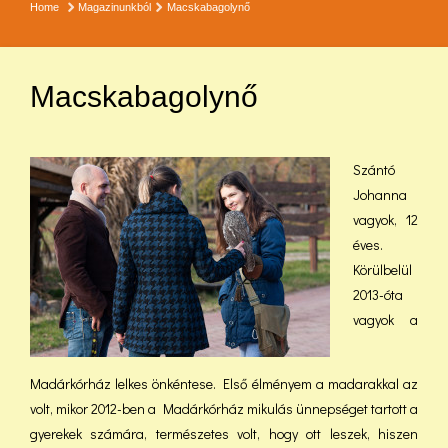
Home
Magazinunkból
Macskabagolynő
Macskabagolynő
Szántó
Johanna
vagyok, 12
éves.
Körülbelül
2013-óta
vagyok a
Madárkórház lelkes önkéntese. Első élményem a madarakkal az
volt, mikor 2012-ben a Madárkórház mikulás ünnepséget tartott a
gyerekek számára, természetes volt, hogy ott leszek, hiszen