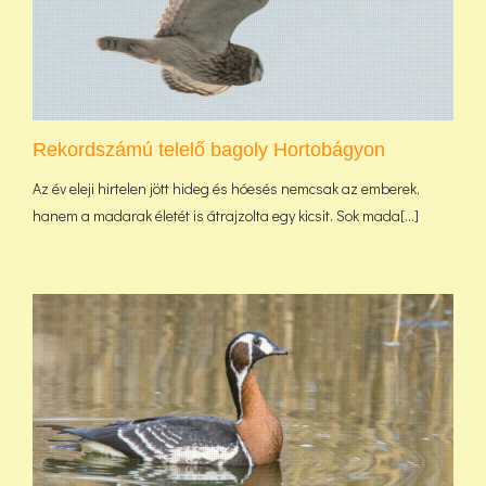
Rekordszámú telelő bagoly Hortobágyon
Az év eleji hirtelen jött hideg és hóesés nemcsak az emberek,
hanem a madarak életét is átrajzolta egy kicsit. Sok mada[...]