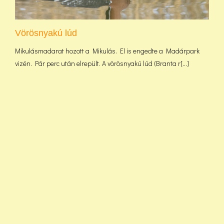
Vörösnyakú lúd
Mikulásmadarat hozott a Mikulás. El is engedte a Madárpark
vizén. Pár perc után elrepült. A vörösnyakú lúd (Branta r[...]