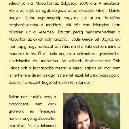
édesanyám a Madárkórház dolgozója 2008 óta. A mikuláson
kézre vehettük az egyik dolgozó vörös vércséjét, Ginát. Eleinte
nagyon féltem, hogy megcsíp, vagy rosszul tartom. De utána
megbarátkoztam a madárral, aki pár perc leforgása után
büszkén ült a kezemen. Ezután pedig megismerkedtem a
Madárkórház akkori solymászával, Bódis Gergellyel (Bogyó), aki
mái napig nagy hatással van rám, mind a való életben, mind a
madarak terén. Ő vitt bele engem a solymászat gyönyöreibe,
küzdelmeibe és undoraiba. Az idősebb önkénteseknek Tóth
János volt a legnagyobb mester e téren, sajnos én már nem
ismerhettem, de én is nagy tisztelettel nézek fel a munkásságára.
Számomra viszont Bogyó lett az én Tóth Jánosom.
Sokan nem tudják, hogy a
madarazás nem csak
gyönyörű és fenséges,
hanem rengeteg áldozattal,
munkával és küzdelemmel