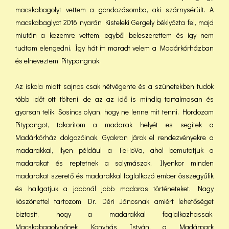
macskabagolyt vettem a gondozásomba, aki szárnysérült. A
macskabaglyot 2016 nyarán Kisteleki Gergely béklyózta fel, majd
miután a kezemre vettem, egyből beleszerettem és így nem
tudtam elengedni. Így hát itt maradt velem a Madárkórházban
és elneveztem Pitypangnak.
Az iskola miatt sajnos csak hétvégente és a szünetekben tudok
több időt ott tölteni, de az az idő is mindig tartalmasan és
gyorsan telik. Sosincs olyan, hogy ne lenne mit tenni. Hordozom
Pitypangot, takarítom a madarak helyét es segítek a
Madárkórház dolgozóinak. Gyakran járok el rendezvényekre a
madarakkal, ilyen például a FeHoVa, ahol bemutatjuk a
madarakat és reptetnek a solymászok. Ilyenkor minden
madarakat szerető és madarakkal foglalkozó ember összegyűlik
és hallgatjuk a jobbnál jobb madaras történeteket. Nagy
köszönettel tartozom Dr. Déri Jánosnak amiért lehetőséget
biztosít, hogy a madarakkal foglalkozhassak.
Macskabagolynőnek Konyhás István, a Madárpark