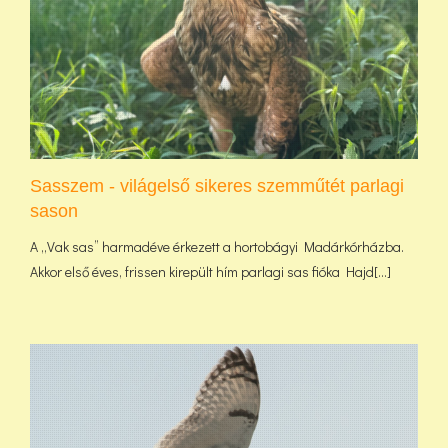
Sasszem - világelső sikeres szemműtét parlagi
sason
A „Vak sas” harmadéve érkezett a hortobágyi Madárkórházba.
Akkor első éves, frissen kirepült hím parlagi sas fióka Hajd[...]