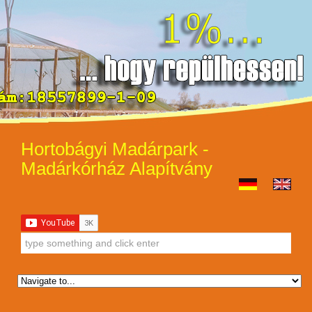
Hortobágyi Madárpark -
Madárkórház Alapítvány