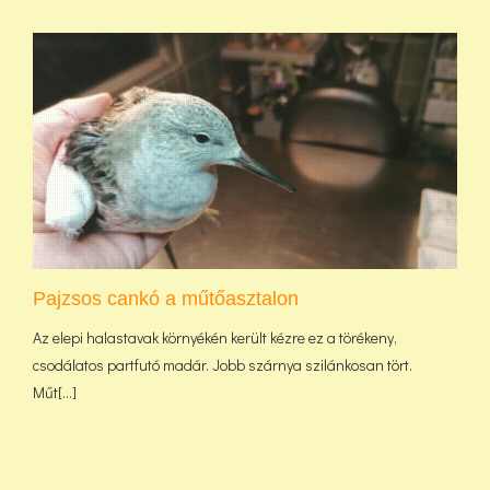
Pajzsos cankó a műtőasztalon
Az elepi halastavak környékén került kézre ez a törékeny,
csodálatos partfutó madár. Jobb szárnya szilánkosan tört.
Műt[...]