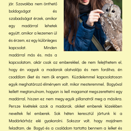
jár. Szavakba nem önthető
boldogságot és
szabadságot érzek, amikor
egy madárral lehetek
együtt, amikor a kezemen ül
és érzem, ez egy különleges
kapcsolat. Minden
madárral más és, más a
kapcsolatom, akár csak az emberekkel, de nem felejthetem el,
hogy én vagyok a madarak alatvalója és nem fordítva, én
csodálom őket és nem ők engem. Küzdelemmel kapcsolatosan
egyik meghatározó élményem volt, mikor mesteremmel, Bogyóval
kellett megtanulnom, hogyan is kell magamat megszerettetni egy
madárral, hiszen ez nem megy egyik pillanatról meg a másikra.
Persze kivételek azok a madarak, akiket emberek közelében
neveltek fel emberek. Sok héten keresztül jártunk ki a
Madárkórház elé gyakorolni. Sokszor volt, hogy majdnem
feladtam, de Bogyó és a családom tartotta bennem a lelket és