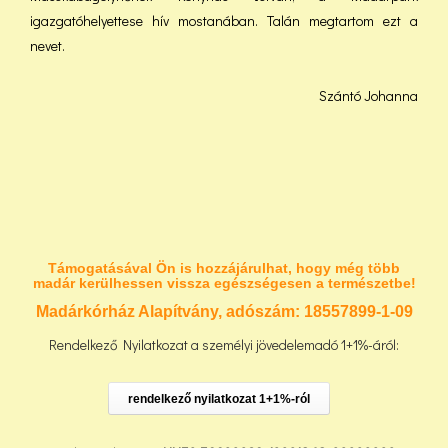
igazgatóhelyettese hív mostanában. Talán megtartom ezt a
nevet.
Szántó Johanna
Támogatásával Ön is hozzájárulhat, hogy még több
madár kerülhessen vissza egészségesen a természetbe!
Madárkórház Alapítvány, adószám:
18557899-1-09
Rendelkező Nyilatkozat a személyi jövedelemadó 1+1%-áról:
rendelkező nyilatkozat 1+1%-ról