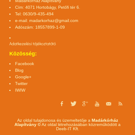
Madárkórház Alapítvány
Cím: 4071 Hortobágy, Petőfi tér 6.
Tel: 0630/9-435-494
e-mail:
madarkorhaz@gmail.com
Adószám: 18557899-1-09
Adatkezelési tájékoztató
tó
Közösség:
Facebook
Blog
Google+
Twitter
IWIW
Az oldal tulajdonosa és üzemeltetője a
Madárkórház
Alapítvány ©
Az oldal létrehozásában közreműködött a
Deeb-IT Kft.