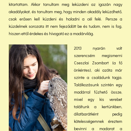
kitartottam. Akkor tanultam meg leküzdeni az igazán nagy
akadályokat, és tanultam meg, hogy minden akadály leküzdhető,
csak erősen kell küzdeni és haladni a cél felé. Persze a
küzdelmek sorozata itt nem fejeződött be és tudom, nem is fog,
hiszen ettől érdekes és hívogató ez a madárvilág.
2013 nyarán volt
szerencsém megismerni
Cseszlai Zsombort (a fő
önkéntes), aki azóta már
szinte a családunk tagja.
Találkozásunk szintén egy
madárral fűzhető össze,
mivel egy kis verebet
találtunk a kertünkben,
állatbarátként pedig
kötelességemnek éreztem
bevinni a madarat a