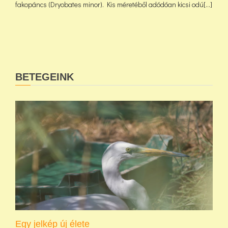
fakopáncs (Dryobates minor). Kis méretéből adódóan kicsi odú[...]
BETEGEINK
Egy jelkép új élete