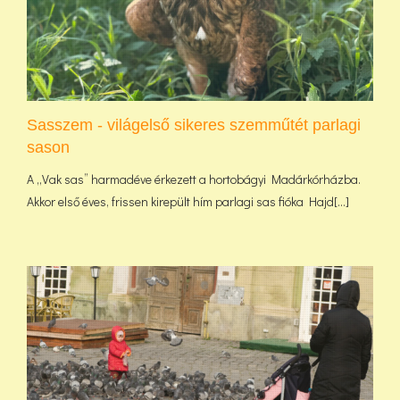
Sasszem - világelső sikeres szemműtét parlagi
sason
A „Vak sas” harmadéve érkezett a hortobágyi Madárkórházba.
Akkor első éves, frissen kirepült hím parlagi sas fióka Hajd[...]