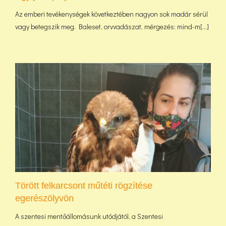
Az emberi tevékenységek következtében nagyon sok madár sérül
vagy betegszik meg. Baleset, orvvadászat, mérgezés: mind-m[...]
Törött felkarcsont műtéti rögzítése
egerészölyvön
A szentesi mentőállomásunk utódjától, a Szentesi