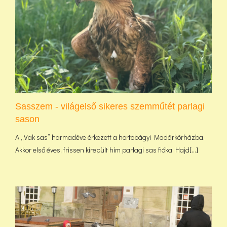
Sasszem - világelső sikeres szemműtét parlagi
sason
A „Vak sas” harmadéve érkezett a hortobágyi Madárkórházba.
Akkor első éves, frissen kirepült hím parlagi sas fióka Hajd[...]