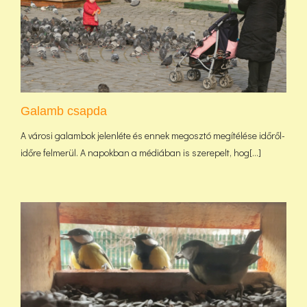
Galamb csapda
A városi galambok jelenléte és ennek megosztó megítélése időről-
időre felmerül. A napokban a médiában is szerepelt, hog[...]