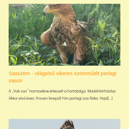
Sasszem - világelső sikeres szemműtét parlagi
sason
A „Vak sas” harmadéve érkezett a hortobágyi Madárkórházba.
Akkor első éves, frissen kirepült hím parlagi sas fióka Hajd[...]