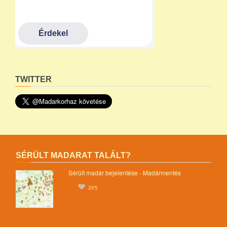
TWITTER
SÉRÜLT MADARAT TALÁLT?
Sérült madár bejelentése - Madármentés
295