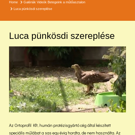
Home
Galériák
Videók
Betegeink a műtőasztalon
Luca pünkösdi szereplése
Luca pünkösdi szereplése
Az Ortoprofil Kft, humán protézisgyártó cég által készített
speciális műlábat a sas egy évig hordta, de nem használta. Az