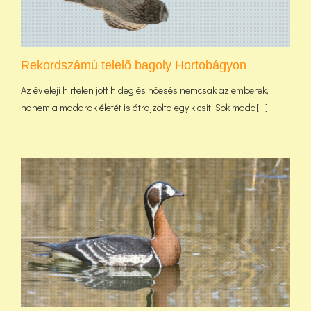
Rekordszámú telelő bagoly Hortobágyon
Az év eleji hirtelen jött hideg és hóesés nemcsak az emberek,
hanem a madarak életét is átrajzolta egy kicsit. Sok mada[...]