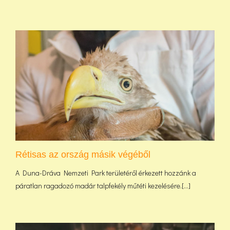
Rétisas az ország másik végéből
A Duna-Dráva Nemzeti Park területéről érkezett hozzánk a
páratlan ragadozó madár talpfekély műtéti kezelésére.[...]