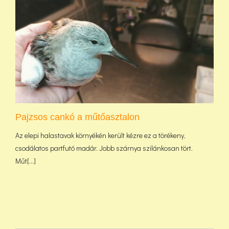
Pajzsos cankó a műtőasztalon
Az elepi halastavak környékén került kézre ez a törékeny,
csodálatos partfutó madár. Jobb szárnya szilánkosan tört.
Műt[...]