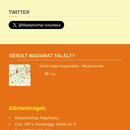
TWITTER
SÉRÜLT MADARAT TALÁLT?
Sérült madár bejelentése - Madármentés
295
Elérhetőségek:
Madárkórház Alapítvány
Cím: 4071 Hortobágy, Petőfi tér 6.