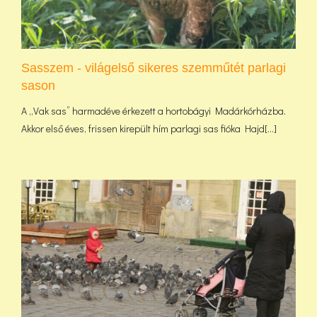
Sasszem - világelső sikeres szemműtét parlagi
sason
A „Vak sas” harmadéve érkezett a hortobágyi Madárkórházba.
Akkor első éves, frissen kirepült hím parlagi sas fióka Hajd[...]