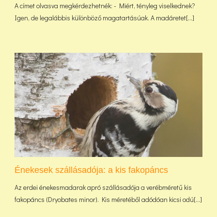
A címet olvasva megkérdezhetnék: - Miért, tényleg viselkednek?
Igen, de legalábbis különböző magatartásúak. A madáretet[...]
Énekesek szállásadója: a kis fakopáncs
Az erdei énekesmadarak apró szállásadója a verébméretű kis
fakopáncs (Dryobates minor). Kis méretéből adódóan kicsi odú[...]