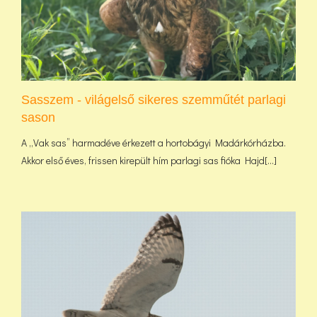
Sasszem - világelső sikeres szemműtét parlagi
sason
A „Vak sas” harmadéve érkezett a hortobágyi Madárkórházba.
Akkor első éves, frissen kirepült hím parlagi sas fióka Hajd[...]