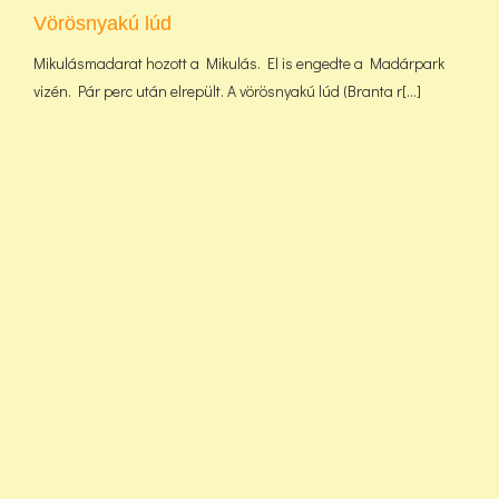
Vörösnyakú lúd
Mikulásmadarat hozott a Mikulás. El is engedte a Madárpark
vizén. Pár perc után elrepült. A vörösnyakú lúd (Branta r[...]