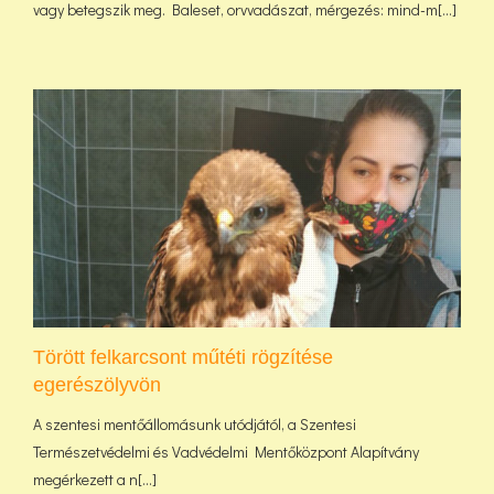
vagy betegszik meg. Baleset, orvvadászat, mérgezés: mind-m[...]
Törött felkarcsont műtéti rögzítése
egerészölyvön
A szentesi mentőállomásunk utódjától, a Szentesi
Természetvédelmi és Vadvédelmi Mentőközpont Alapítvány
megérkezett a n[...]