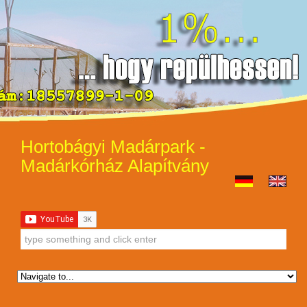
Hortobágyi Madárpark -
Madárkórház Alapítvány