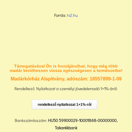
Forrás:
tv2.hu
Támogatásával Ön is hozzájárulhat, hogy még több
madár kerülhessen vissza egészségesen a természetbe!
Madárkórház Alapítvány, adószám:
18557899-1-09
Rendelkező Nyilatkozat a személyi jövedelemadó 1+1%-áról:
rendelkező nyilatkozat 1+1%-ról
Bankszámlaszám:
HU50 59900029-10001868-00000000,
Takarékbank