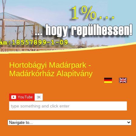
Hortobágyi Madárpark -
Madárkórház Alapítvány