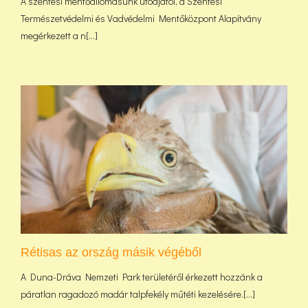
A szentesi mentőállomásunk utódjától, a Szentesi
Természetvédelmi és Vadvédelmi Mentőközpont Alapítvány
megérkezett a n[...]
Rétisas az ország másik végéből
A Duna-Dráva Nemzeti Park területéről érkezett hozzánk a
páratlan ragadozó madár talpfekély műtéti kezelésére.[...]