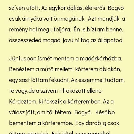
szíven ütött. Az egykor daliás, életerős Bogyó
csak árnyéka volt önmagának. Azt mondják, a
remény hal meg utoljára. Én is bíztam benne,
összeszeded magad, javulni fog az állapotod.
Júniusban ismét mentem a madárkórházba.
Benéztem a műtő melletti kórterem ablakán,
egy sast láttam feküdni. Az eszemmel tudtam,
te vagy,de a szívem tiltakozott ellene.
Kérdeztem, ki fekszik a kórteremben. Az a
válasz jött, amitől féltem. Bogyó. Később
bementem a kórterembe. Egy darabig csak
álltam, néztelek. Feküdtél, nem reagáltál.