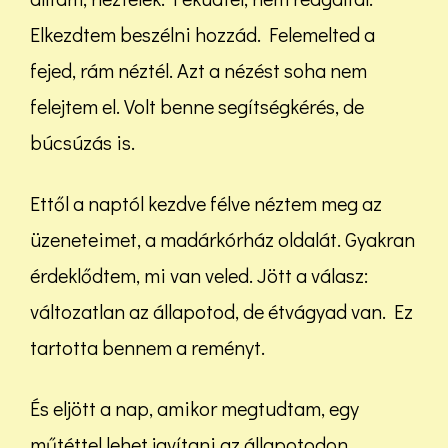
Elkezdtem beszélni hozzád. Felemelted a
fejed, rám néztél. Azt a nézést soha nem
felejtem el. Volt benne segítségkérés, de
búcsúzás is.
Ettől a naptól kezdve félve néztem meg az
üzeneteimet, a madárkórház oldalát. Gyakran
érdeklődtem, mi van veled. Jött a válasz:
változatlan az állapotod, de étvágyad van. Ez
tartotta bennem a reményt.
És eljött a nap, amikor megtudtam, egy
műtéttel lehet javítani az állapotodon.