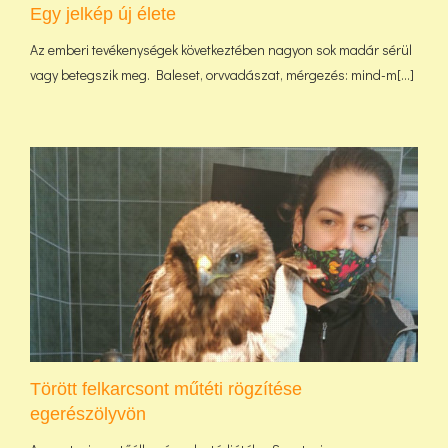
Egy jelkép új élete
Az emberi tevékenységek következtében nagyon sok madár sérül
vagy betegszik meg. Baleset, orvvadászat, mérgezés: mind-m[...]
Törött felkarcsont műtéti rögzítése
egerészölyvön