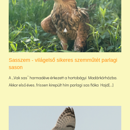
Sasszem - világelső sikeres szemműtét parlagi
sason
A „Vak sas” harmadéve érkezett a hortobágyi Madárkórházba.
Akkor első éves, frissen kirepült hím parlagi sas fióka Hajd[...]