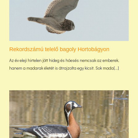
Rekordszámú telelő bagoly Hortobágyon
Az év eleji hirtelen jött hideg és hóesés nemcsak az emberek,
hanem a madarak életét is átrajzolta egy kicsit. Sok mada[...]