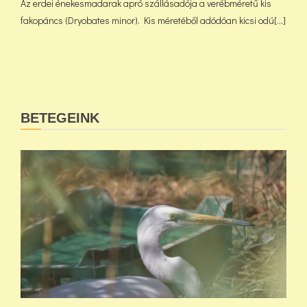
Az erdei énekesmadarak apró szállásadója a verébméretű kis
fakopáncs (Dryobates minor). Kis méretéből adódóan kicsi odú[...]
BETEGEINK