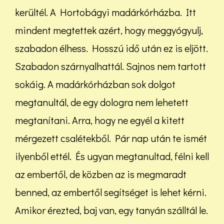
kerültél. A Hortobágyi madárkórházba. Itt
mindent megtettek azért, hogy meggyógyulj,
szabadon élhess. Hosszú idő után ez is eljött.
Szabadon szárnyalhattál. Sajnos nem tartott
sokáig. A madárkórházban sok dolgot
megtanultál, de egy dologra nem lehetett
megtanítani. Arra, hogy ne egyél a kitett
mérgezett csalétekből. Pár nap után te ismét
ilyenből ettél. És ugyan megtanultad, félni kell
az embertől, de közben az is megmaradt
benned, az embertől segítséget is lehet kérni.
Amikor érezted, baj van, egy tanyán szálltál le.