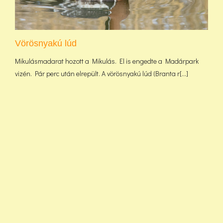
Vörösnyakú lúd
Mikulásmadarat hozott a Mikulás. El is engedte a Madárpark
vizén. Pár perc után elrepült. A vörösnyakú lúd (Branta r[...]