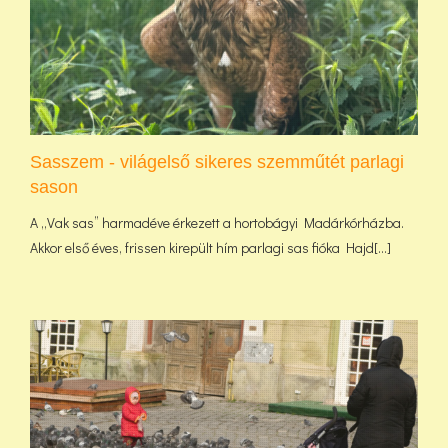
Sasszem - világelső sikeres szemműtét parlagi
sason
A „Vak sas” harmadéve érkezett a hortobágyi Madárkórházba.
Akkor első éves, frissen kirepült hím parlagi sas fióka Hajd[...]