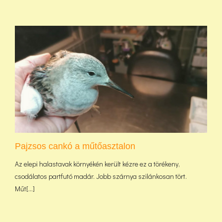
Pajzsos cankó a műtőasztalon
Az elepi halastavak környékén került kézre ez a törékeny,
csodálatos partfutó madár. Jobb szárnya szilánkosan tört.
Műt[...]