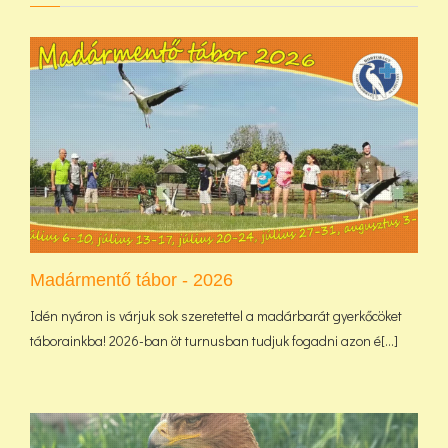
Madármentő tábor - 2026
Idén nyáron is várjuk sok szeretettel a madárbarát gyerkőcöket
táborainkba! 2026-ban öt turnusban tudjuk fogadni azon é[...]