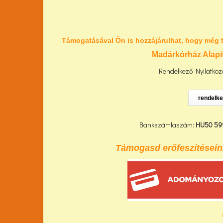
Támogatásával Ön is hozzájárulhat, hogy még 
Madárkórház Alapí
Rendelkező Nyilatkoza
rendelke
Bankszámlaszám:
HU50 59
Támogasd erőfeszítéseink