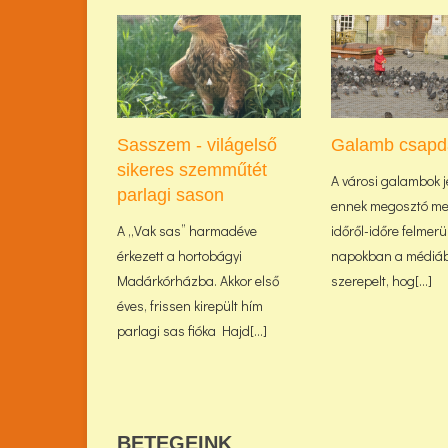
Sasszem - világelső
Galamb csapd
sikeres szemműtét
A városi galambok j
parlagi sason
ennek megosztó me
A „Vak sas” harmadéve
időről-időre felmerül
érkezett a hortobágyi
napokban a médiáb
Madárkórházba. Akkor első
szerepelt, hog[...]
éves, frissen kirepült hím
parlagi sas fióka Hajd[...]
BETEGEINK