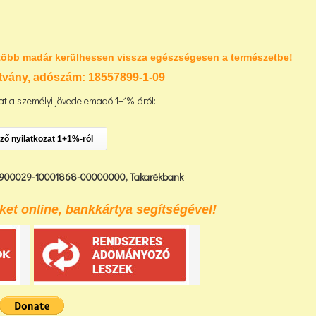
több madár kerülhessen vissza egészségesen a természetbe!
tvány, adószám:
18557899-1-09
t a személyi jövedelemadó 1+1%-áról:
ző nyilatkozat 1+1%-ról
900029-10001868-00000000,
Takarékbank
et online, bankkártya segítségével!