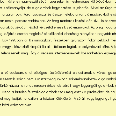
krabban költenek nagyfeszültségű traverzeken is mesterséges költőládákban. 
ezt zsákmányolja, de a galambok fogyasztása is jelentős. Mivel az ürge té
tai a galambok. Kora tavasszal és ősszel hetekig a vonuló madarakból, el
ran mezei pocokra vadásznak. Az öreg madarak költési időn kívül is összet
araktól, például héjától, vércsétől elveszik zsákmányukat. Az öreg madar
deg időjárás esetén megfelelő táplálkozási lehetőség hiányában nagyobb t
k. Egy 1993ban a Kiskunságban, fészekben gyűrűzött fiókát például mé
megyei fészekből kirepült fiatalt Líbiában fogtak be solymászati célra. A k
en telepszenek meg. Így a védelmi intézkedéseknek köszönhetően egy-eg
 a városokban, ahol bőséges táplálékforrást biztosítanak a városi gal
zeretik, sokan nem. Civilizált világunkban sok embernek ezek a galambok 
Madárkórházba is rendszeresen érkeznek sérült vagy legyengült galambok 
Néha a hirtelen felszálló galambok csak megijesztik a járókelőket, de ha
kel meg tudják nehezíteni a házban élők életét. A sérült vagy legyengült 
s házi kedvenceinkre.