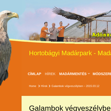
Hortobágyi Madárpark - Mad
CÍMLAP
HÍREK
MADÁRMENTÉS
MÓDSZER
Home
Hírek
Galambok végveszélyben – 2015.03.12
Galambok végveszélybe