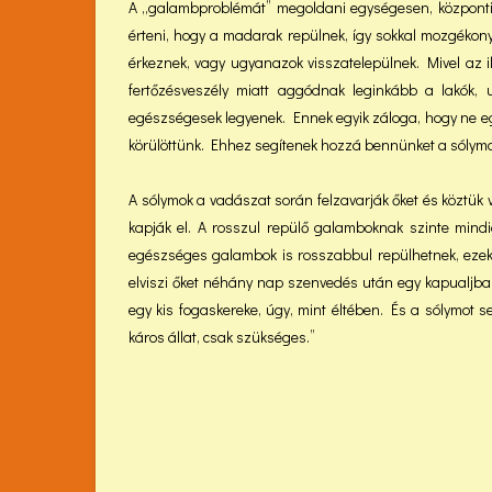
A „galambproblémát” megoldani egységesen, központila
érteni, hogy a madarak repülnek, így sokkal mozgékonya
érkeznek, vagy ugyanazok visszatelepülnek. Mivel az 
fertőzésveszély miatt aggódnak leginkább a lakók
egészségesek legyenek. Ennek egyik záloga, hogy ne 
körülöttünk. Ehhez segítenek hozzá bennünket a sólymok
A sólymok a vadászat során felzavarják őket és köztük 
kapják el. A rosszul repülő galamboknak szinte mindi
egészséges galambok is rosszabbul repülhetnek, ezek v
elviszi őket néhány nap szenvedés után egy kapualjban
egy kis fogaskereke, úgy, mint éltében. És a sólymot
káros állat, csak szükséges.”