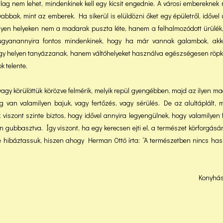
g nem lehet, mindenkinek kell egy kicsit engednie. A városi embereknek 
bbak, mint az emberek. Ha sikerül is elüldözni őket egy épületről, idővel
ilyen helyeken nem a madarak puszta léte, hanem a felhalmozódott ürülék
, ugyanannyira fontos mindenkinek, hogy ha már vannak galambok, akk
egy helyen tanyázzanak, hanem váltóhelyeket használva egészségesen röp
 telente.
vagy körülöttük körözve felmérik, melyik repül gyengébben, majd az ilyen m
g van valamilyen bajuk, vagy fertőzés, vagy sérülés. De az alultáplált,
iszont szinte biztos, hogy idővel annyira legyengülnek, hogy valamilyen 
 gubbasztva. Így viszont, ha egy kerecsen ejti el, a természet körforgásá
 se hibáztassuk, hiszen ahogy Herman Ottó írta: “A természetben nincs ha
Konyhás