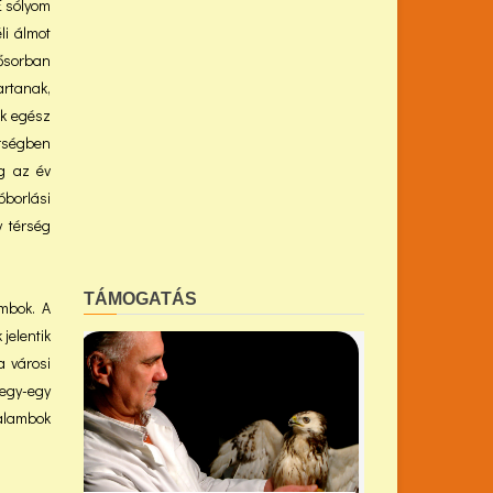
E sólyom
li álmot
sősorban
artanak,
ak egész
érségben
g az év
óborlási
y térség
TÁMOGATÁS
ambok. A
jelentik
a városi
 egy-egy
galambok