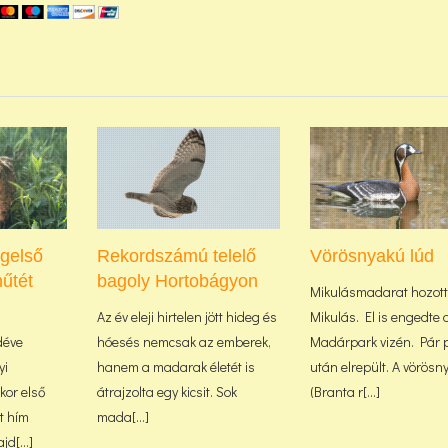
ágelső
Rekordszámú telelő
Vörösnyakú lúd
űtét
bagoly Hortobágyon
Mikulásmadarat hozott
Az év eleji hirtelen jött hideg és
Mikulás. El is engedte 
déve
hóesés nemcsak az emberek,
Madárpark vizén. Pár 
yi
hanem a madarak életét is
után elrepült. A vörösn
or első
átrajzolta egy kicsit. Sok
(Branta r[...]
lt hím
mada[...]
d[...]