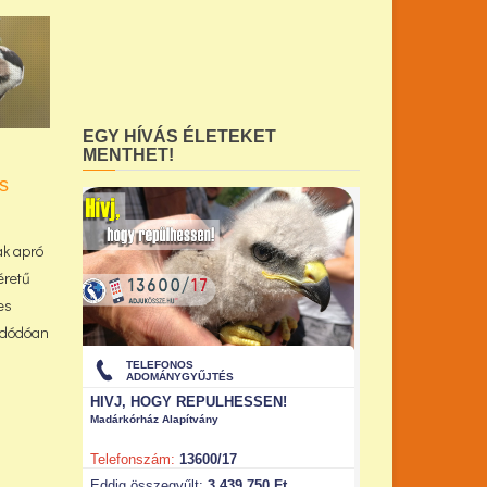
EGY HÍVÁS ÉLETEKET
MENTHET!
is
ak apró
éretű
es
 adódóan