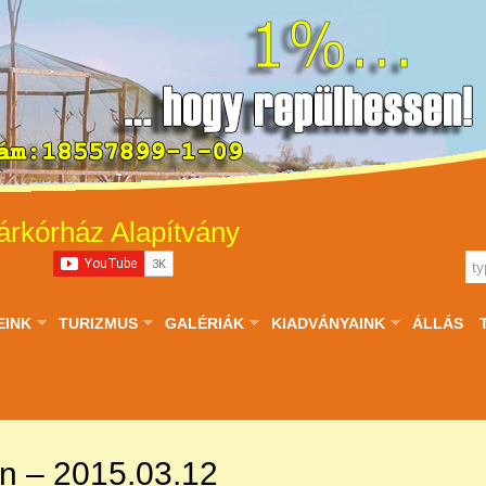
árkórház Alapítvány
EINK
TURIZMUS
GALÉRIÁK
KIADVÁNYAINK
ÁLLÁS
n – 2015.03.12