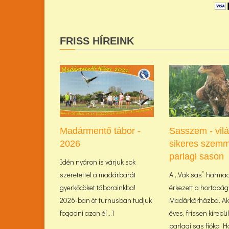
FRISS HÍREINK
Madármentő tábor -
Sasszem - vil
2026
sikeres szemm
parlagi sason
Idén nyáron is várjuk sok
szeretettel a madárbarát
A „Vak sas” harma
gyerkőcöket táborainkba!
érkezett a hortobág
2026-ban öt turnusban tudjuk
Madárkórházba. Akk
fogadni azon é[...]
éves, frissen kirepü
parlagi sas fióka Haj