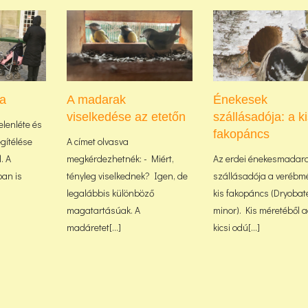
a
A madarak
Énekesek
viselkedése az etetőn
szállásadója: a k
elenléte és
fakopáncs
gítélése
A címet olvasva
. A
megkérdezhetnék: - Miért,
Az erdei énekesmadar
an is
tényleg viselkednek? Igen, de
szállásadója a verébm
legalábbis különböző
kis fakopáncs (Dryobat
magatartásúak. A
minor). Kis méretéből
madáretet[...]
kicsi odú[...]