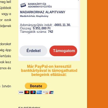
meg kell
 újabbak
, vagy a
or azok
ködjenek
adarakat
 még épp
fertőzés
nak lesz
Már PayPal-on keresztül
sznos és
bankkártyával is támogathatod
betegeink ellátását:
 István