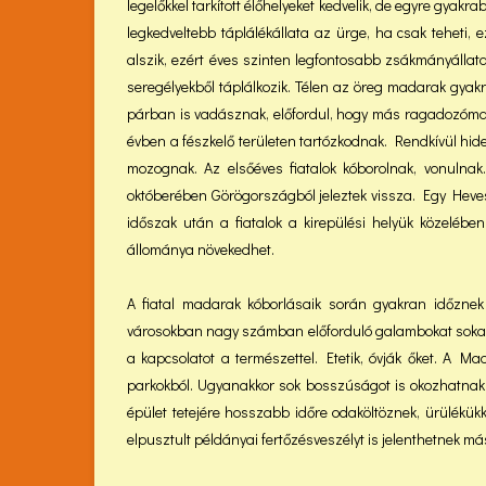
legelőkkel tarkított élőhelyeket kedvelik, de egyre gya
legkedveltebb táplálékállata az ürge, ha csak teheti, 
alszik, ezért éves szinten legfontosabb zsákmányálla
seregélyekből táplálkozik. Télen az öreg madarak gyak
párban is vadásznak, előfordul, hogy más ragadozómad
évben a fészkelő területen tartózkodnak. Rendkívül hi
mozognak. Az elsőéves fiatalok kóborolnak, vonulna
októberében Görögországból jeleztek vissza. Egy Heves 
időszak után a fiatalok a kirepülési helyük közeléb
állománya növekedhet.
A fiatal madarak kóborlásaik során gyakran időznek
városokban nagy számban előforduló galambokat sokan s
a kapcsolatot a természettel. Etetik, óvják őket. A 
parkokból. Ugyanakkor sok bosszúságot is okozhatnak. 
épület tetejére hosszabb időre odaköltöznek, ürülékük
elpusztult példányai fertőzésveszélyt is jelenthetnek má