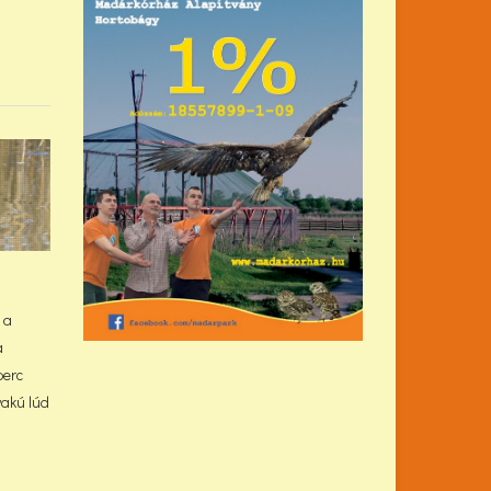
 a
a
perc
yakú lúd