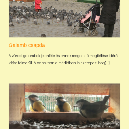
Galamb csapda
A városi galambok jelenléte és ennek megosztó megítélése időről-
időre felmerül. A napokban a médiában is szerepelt, hog[...]