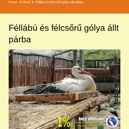
Home
Hírek
Féllábú és félcsőrű gólya állt párba
Féllábú és félcsőrű gólya állt
párba