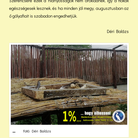
Szerencsére ezek a hiányosságok nem öröklődnek, így a fiókák
egészségesek lesznek, és ha minden jól megy, augusztusban az
ő gólyafiait is szabadon engedhetjük.
Déri Balázs
Fotó: Déri Balázs