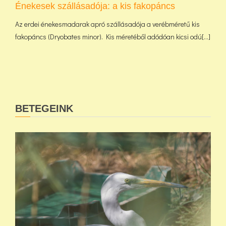
Énekesek szállásadója: a kis fakopáncs
Az erdei énekesmadarak apró szállásadója a verébméretű kis
fakopáncs (Dryobates minor). Kis méretéből adódóan kicsi odú[...]
BETEGEINK