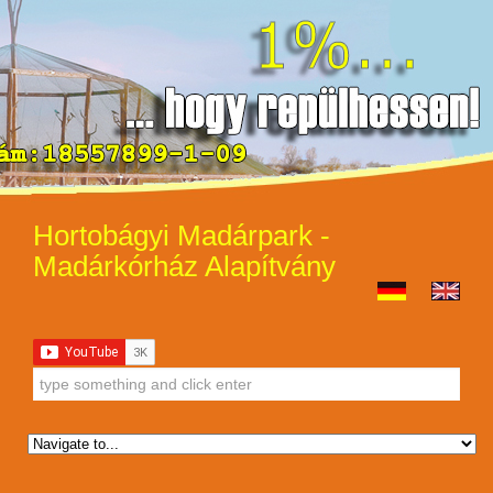
Hortobágyi Madárpark -
Madárkórház Alapítvány