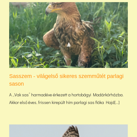
Sasszem - világelső sikeres szemműtét parlagi
sason
A „Vak sas” harmadéve érkezett a hortobágyi Madárkórházba.
Akkor első éves, frissen kirepült hím parlagi sas fióka Hajd[...]