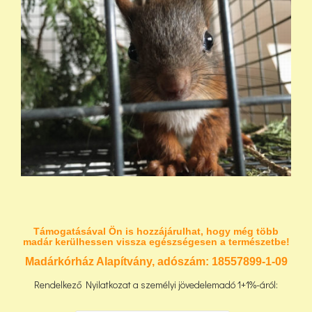
Támogatásával Ön is hozzájárulhat, hogy még több
madár kerülhessen vissza egészségesen a természetbe!
Madárkórház Alapítvány, adószám:
18557899-1-09
Rendelkező Nyilatkozat a személyi jövedelemadó 1+1%-áról: