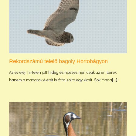
Rekordszámú telelő bagoly Hortobágyon
Az év eleji hirtelen jött hideg és hóesés nemcsak az emberek,
hanem a madarak életét is átrajzolta egy kicsit. Sok mada[...]