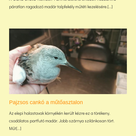
páratlan ragadozó madár talpfekély műtéti kezelésére.[...]
Pajzsos cankó a műtőasztalon
Az elepi halastavak környékén került kézre ez a törékeny,
csodálatos partfutó madár. Jobb szárnya szilánkosan tört.
Műt[...]