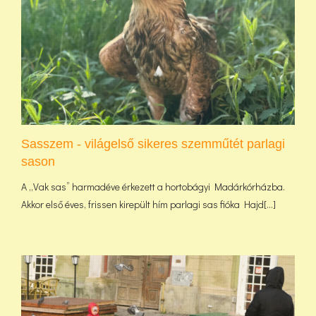
Sasszem - világelső sikeres szemműtét parlagi
sason
A „Vak sas” harmadéve érkezett a hortobágyi Madárkórházba.
Akkor első éves, frissen kirepült hím parlagi sas fióka Hajd[...]