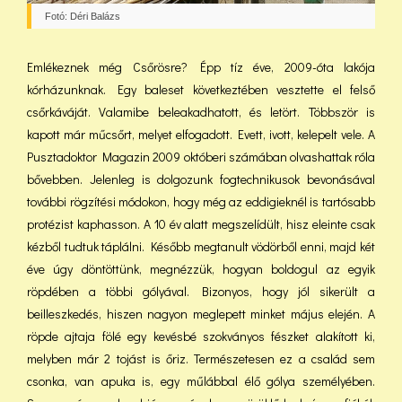
Fotó: Déri Balázs
Emlékeznek még Csőrösre? Épp tíz éve, 2009-óta lakója
kórházunknak. Egy baleset következtében vesztette el felső
csőrkáváját. Valamibe beleakadhatott, és letört. Többször is
kapott már műcsőrt, melyet elfogadott. Evett, ivott, kelepelt vele. A
Pusztadoktor Magazin 2009 októberi számában olvashattak róla
bővebben. Jelenleg is dolgozunk fogtechnikusok bevonásával
további rögzítési módokon, hogy még az eddigieknél is tartósabb
protézist kaphasson. A 10 év alatt megszelídült, hisz eleinte csak
kézből tudtuk táplálni. Később megtanult vödörből enni, majd két
éve úgy döntöttünk, megnézzük, hogyan boldogul az egyik
röpdében a többi gólyával. Bizonyos, hogy jól sikerült a
beilleszkedés, hiszen nagyon meglepett minket május elején. A
röpde ajtaja fölé egy kevésbé szokványos fészket alakított ki,
melyben már 2 tojást is őriz. Természetesen ez a család sem
csonka, van apuka is, egy műlábbal élő gólya személyében.