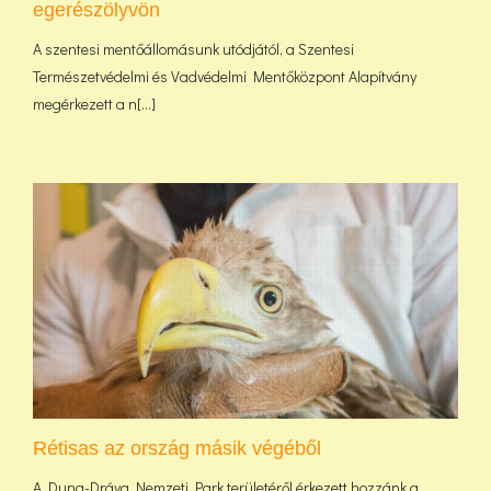
egerészölyvön
A szentesi mentőállomásunk utódjától, a Szentesi
Természetvédelmi és Vadvédelmi Mentőközpont Alapítvány
megérkezett a n[...]
Rétisas az ország másik végéből
A Duna-Dráva Nemzeti Park területéről érkezett hozzánk a