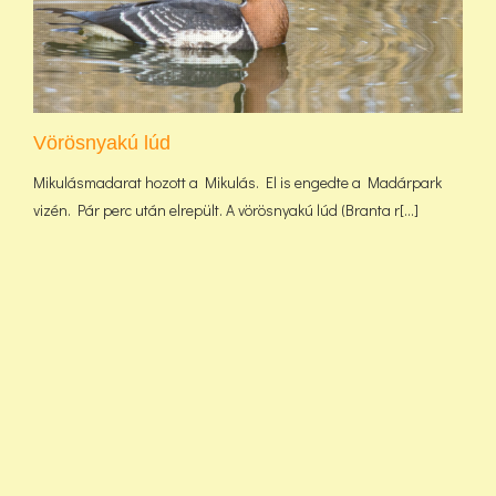
Vörösnyakú lúd
Mikulásmadarat hozott a Mikulás. El is engedte a Madárpark
vizén. Pár perc után elrepült. A vörösnyakú lúd (Branta r[...]