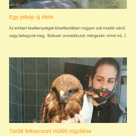
Egy jelkép új élete
Az emberi tevékenységek következtében nagyon sok madár sérül
vagy betegszik meg. Baleset, orvvadászat, mérgezés: mind-m[...]
Törött felkarcsont műtéti rögzítése