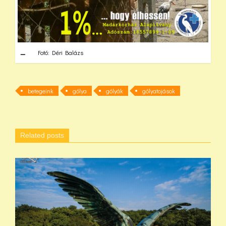
Fotó: Déri Balázs
betegeink
gólya
gólyák
gólyatojások
Related posts