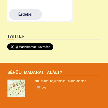
TWITTER
SÉRÜLT MADARAT TALÁLT?
Sérült madár bejelentése - Madármentés
295