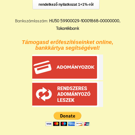
rendelkező nyilatkozat 1+1%-ról
Bankszámlaszám:
HU50 59900029-10001868-00000000,
Takarékbank
Támogasd erőfeszítéseinket online,
bankkártya segítségével!