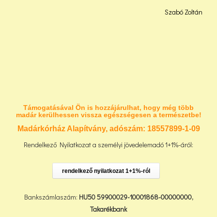
Szabó Zoltán
Támogatásával Ön is hozzájárulhat, hogy még több
madár kerülhessen vissza egészségesen a természetbe!
Madárkórház Alapítvány, adószám:
18557899-1-09
Rendelkező Nyilatkozat a személyi jövedelemadó 1+1%-áról:
rendelkező nyilatkozat 1+1%-ról
Bankszámlaszám:
HU50 59900029-10001868-00000000,
Takarékbank