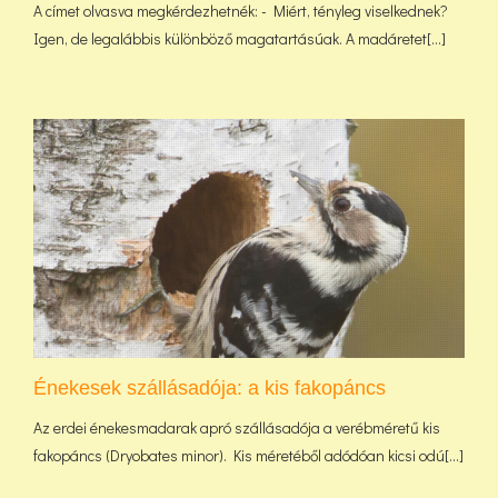
A címet olvasva megkérdezhetnék: - Miért, tényleg viselkednek?
Igen, de legalábbis különböző magatartásúak. A madáretet[...]
Énekesek szállásadója: a kis fakopáncs
Az erdei énekesmadarak apró szállásadója a verébméretű kis
fakopáncs (Dryobates minor). Kis méretéből adódóan kicsi odú[...]