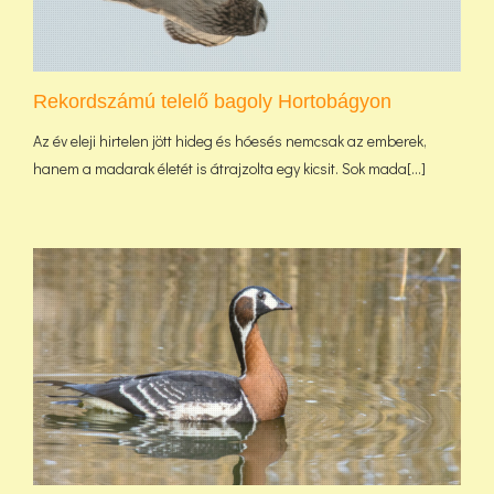
Rekordszámú telelő bagoly Hortobágyon
Az év eleji hirtelen jött hideg és hóesés nemcsak az emberek,
hanem a madarak életét is átrajzolta egy kicsit. Sok mada[...]