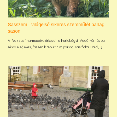
Sasszem - világelső sikeres szemműtét parlagi
sason
A „Vak sas” harmadéve érkezett a hortobágyi Madárkórházba.
Akkor első éves, frissen kirepült hím parlagi sas fióka Hajd[...]