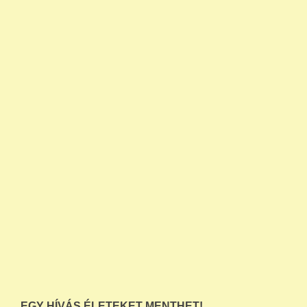
EGY HÍVÁS ÉLETEKET MENTHET!