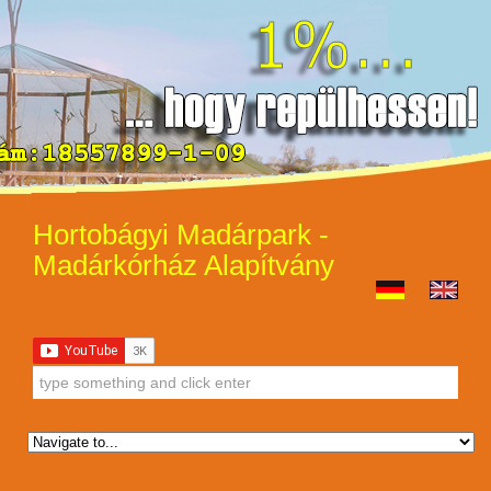
Hortobágyi Madárpark -
Madárkórház Alapítvány