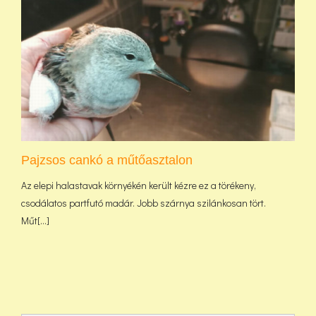
Pajzsos cankó a műtőasztalon
Az elepi halastavak környékén került kézre ez a törékeny,
csodálatos partfutó madár. Jobb szárnya szilánkosan tört.
Műt[...]