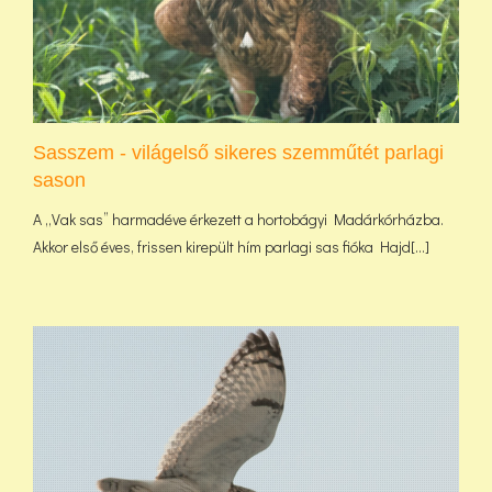
Sasszem - világelső sikeres szemműtét parlagi
sason
A „Vak sas” harmadéve érkezett a hortobágyi Madárkórházba.
Akkor első éves, frissen kirepült hím parlagi sas fióka Hajd[...]