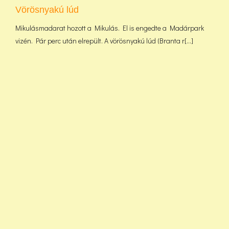
Vörösnyakú lúd
Mikulásmadarat hozott a Mikulás. El is engedte a Madárpark
vizén. Pár perc után elrepült. A vörösnyakú lúd (Branta r[...]