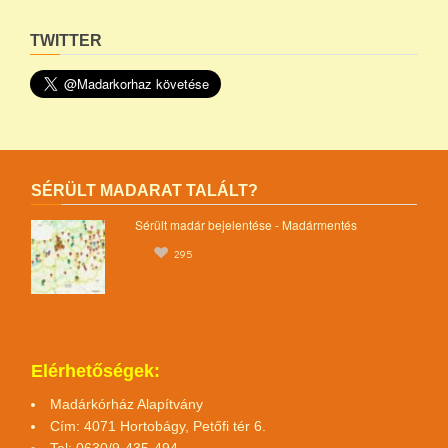
TWITTER
SÉRÜLT MADARAT TALÁLT?
Sérült madár bejelentése - Madármentés
295
Elérhetőségek:
Madárkórház Alapítvány
Cím: 4071 Hortobágy, Petőfi tér 6.
Tel: 0630/9-435-494