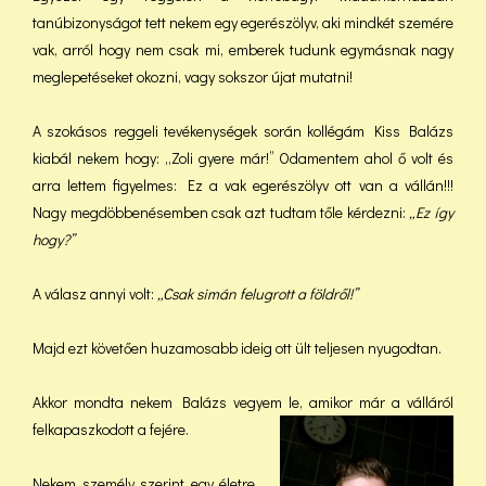
tanúbizonyságot tett nekem egy egerészölyv, aki mindkét szemére
vak, arról hogy nem csak mi, emberek tudunk egymásnak nagy
meglepetéseket okozni, vagy sokszor újat mutatni!
A szokásos reggeli tevékenységek során kollégám Kiss Balázs
kiabál nekem hogy: „Zoli gyere már!” Odamentem ahol ő volt és
arra lettem figyelmes: Ez a vak egerészölyv ott van a vállán!!!
Nagy megdöbbenésemben csak azt tudtam tőle kérdezni:
„Ez így
hogy?”
A válasz annyi volt:
„Csak simán felugrott a földről!”
Majd ezt követően huzamosabb ideig ott ült teljesen nyugodtan.
Akkor mondta nekem Balázs vegyem le, amikor már a válláról
felkapaszkodott a fejére.
Nekem személy szerint egy életre