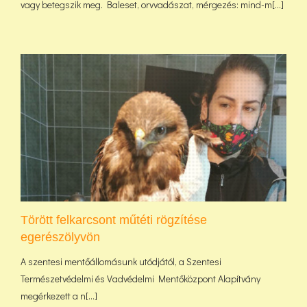
vagy betegszik meg. Baleset, orvvadászat, mérgezés: mind-m[...]
Törött felkarcsont műtéti rögzítése
egerészölyvön
A szentesi mentőállomásunk utódjától, a Szentesi
Természetvédelmi és Vadvédelmi Mentőközpont Alapítvány
megérkezett a n[...]