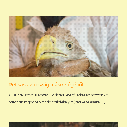
Rétisas az ország másik végéből
A Duna-Dráva Nemzeti Park területéről érkezett hozzánk a
páratlan ragadozó madár talpfekély műtéti kezelésére.[...]