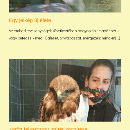
Egy jelkép új élete
Az emberi tevékenységek következtében nagyon sok madár sérül
vagy betegszik meg. Baleset, orvvadászat, mérgezés: mind-m[...]
Törött felkarcsont műtéti rögzítése