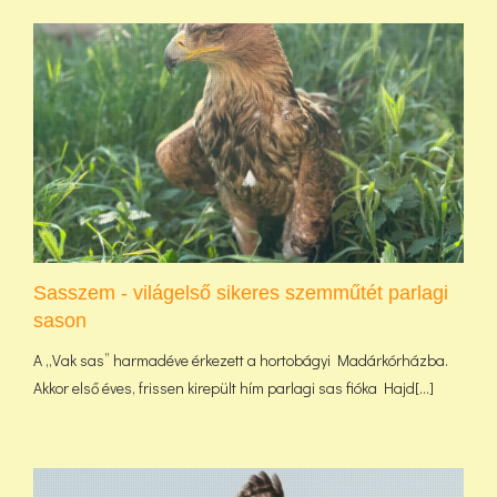
Sasszem - világelső sikeres szemműtét parlagi
sason
A „Vak sas” harmadéve érkezett a hortobágyi Madárkórházba.
Akkor első éves, frissen kirepült hím parlagi sas fióka Hajd[...]