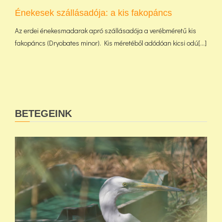
Énekesek szállásadója: a kis fakopáncs
Az erdei énekesmadarak apró szállásadója a verébméretű kis
fakopáncs (Dryobates minor). Kis méretéből adódóan kicsi odú[...]
BETEGEINK