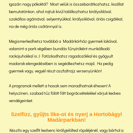
igazán nagy pókoktól? Most velük is összebarátkozhatsz, kisállat
bemutatónkon, ahol rajtuk kívül találkozhatsz királysiklóval,
szakállas agámával, selyemtyúkkal, királysiklóval, óriás csigákkal,
na de még óriás csótánnyal is.
Megismerkedhetsz továbbá a Madárkórház gyermek lakóival,
valamint a park végében bundás fűnyíróként munkálkodó
rackajuhokkal is.:) Fotózkodhatsz ragadozókkal és gyógyult
madarak elengedésében is segédkezhetsz majd. Ha pedig
gyermek vagy, vegyél részt aszfaltrajz versenyünkön!
A programok mellett a hasak sem maradhatnak éhesen! A
helyszínen, szabad tűz fölött főtt bográcsételekkel várjuk kedves
vendégeinket.
Szelfizz, gyűjts like-ot és nyerj a Hortobágyi
Madárparkban!
Készíts egy szelfit kedvenc királyjelölted röpdéjénél, vagy bárhol a