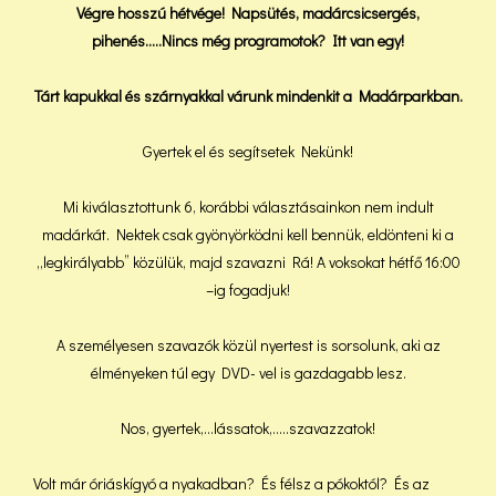
Végre hosszú hétvége! Napsütés, madárcsicsergés,
pihenés…..Nincs még programotok? Itt van egy!
Tárt kapukkal és szárnyakkal várunk mindenkit a Madárparkban.
Gyertek el és segítsetek Nekünk!
Mi kiválasztottunk 6, korábbi választásainkon nem indult
madárkát. Nektek csak gyönyörködni kell bennük, eldönteni ki a
„legkirályabb” közülük, majd szavazni Rá! A voksokat hétfő 16:00
–ig fogadjuk!
A személyesen szavazók közül nyertest is sorsolunk, aki az
élményeken túl egy DVD- vel is gazdagabb lesz.
Nos, gyertek,…lássatok,…..szavazzatok!
Volt már óriáskígyó a nyakadban? És félsz a pókoktól? És az