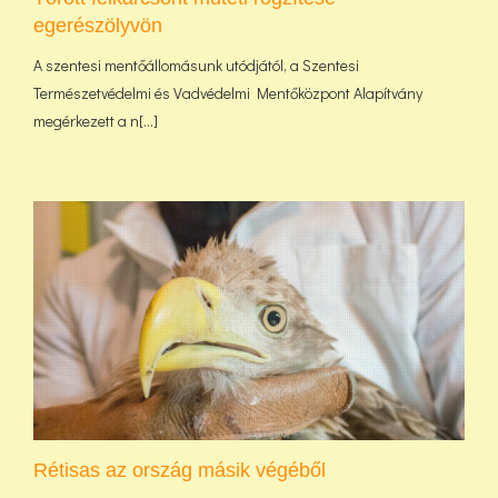
egerészölyvön
A szentesi mentőállomásunk utódjától, a Szentesi
Természetvédelmi és Vadvédelmi Mentőközpont Alapítvány
megérkezett a n[...]
Rétisas az ország másik végéből