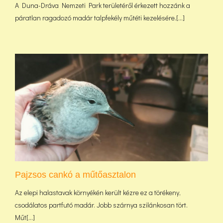
A Duna-Dráva Nemzeti Park területéről érkezett hozzánk a
páratlan ragadozó madár talpfekély műtéti kezelésére.[...]
Pajzsos cankó a műtőasztalon
Az elepi halastavak környékén került kézre ez a törékeny,
csodálatos partfutó madár. Jobb szárnya szilánkosan tört.
Műt[...]