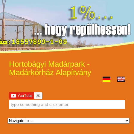
Hortobágyi Madárpark -
Madárkórház Alapítvány