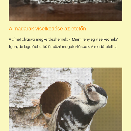
A madarak viselkedése az etetőn
A címet olvasva megkérdezhetnék: - Miért, tényleg viselkednek?
Igen, de legalábbis különböző magatartásúak. A madáretet[...]