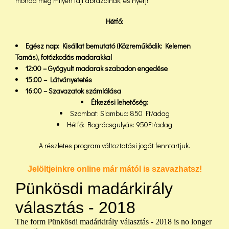
mondd meg milyen fajt ábrázolnak, és nyerj!
Hétfő:
Egész nap: Kisállat bemutató (Közreműködik: Kelemen
Tamás), f
otózkodás madarakkal
12:00 – Gyógyult madarak szabadon engedése
15:00 – Látványetetés
16:00 – Szavazatok számlálása
Étkezési lehetőség:
Szombat: Slambuc: 850 Ft/adag
Hétfő: Bográcsgulyás: 950Ft/adag
A részletes program változtatási jogát fenntartjuk.
Jelöltjeinkre online már mától is szavazhatsz!