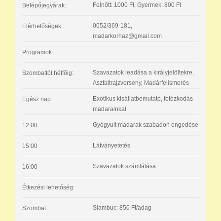
Felnőtt: 1000 Ft, Gyermek: 800 Ft
Belépőjegyárak:
0652/369-181,
Elérhetőségek:
madarkorhaz@gmail.com
Programok:
Szavazatok leadása a királyjelöltekre,
Szombattól hétfőig:
Aszfaltrajzverseny, Madárfelismerés
Exotikus kisállatbemutató, fotózkodás
Egész nap:
madarainkal
Gyógyult madarak szabadon engedése
12:00
Látványetetés
15:00
Szavazatok számlálása
16:00
Étkezési lehetőség:
Slambuc: 850 Ft/adag
Szombat: