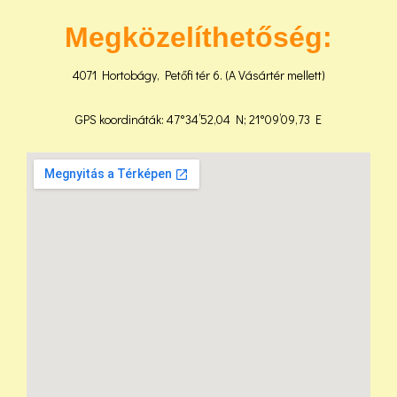
Megközelíthetőség:
4071 Hortobágy, Petőfi tér 6. (A Vásártér mellett)
GPS koordináták: 47°34’52,04 N; 21°09’09,73 E