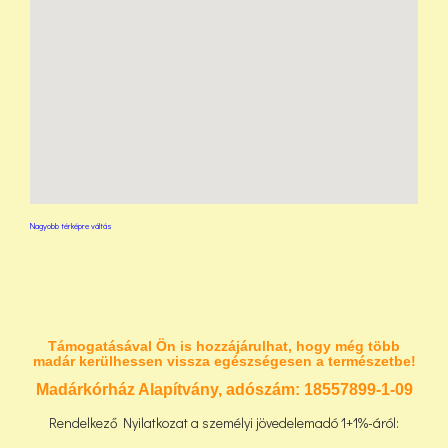
Nagyobb térképre váltás
Támogatásával Ön is hozzájárulhat, hogy még több
madár kerülhessen vissza egészségesen a természetbe!
Madárkórház Alapítvány, adószám:
18557899-1-09
Rendelkező Nyilatkozat a személyi jövedelemadó 1+1%-áról: