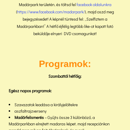
Madárpark területén, és töltsd fel
facebook oldalunkra
(
https://www.facebook.com/madarpark/
), majd oszd meg
bejegyzésedet! A képnél tüntesd fel: „Szelfiztem a
Madárparkban!” A hétfő éjfélig legtöbb like-ot kapott fotó
beküldője elnyeri DVD csomagunkat!
Programok:
Szombattól hétfőig:
Egész napos programok:
Szavazatok leadása a királyjelöltekre
aszfaltrajzverseny
Madárfelismerés
– Gyűjts össze 3 különböző, a
Madárparkban elrejtett madaras képet, majd recepciónkon