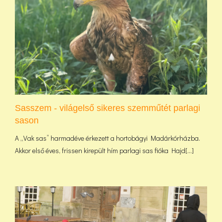
Sasszem - világelső sikeres szemműtét parlagi
sason
A „Vak sas” harmadéve érkezett a hortobágyi Madárkórházba.
Akkor első éves, frissen kirepült hím parlagi sas fióka Hajd[...]