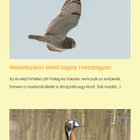
Rekordszámú telelő bagoly Hortobágyon
Az év eleji hirtelen jött hideg és hóesés nemcsak az emberek,
hanem a madarak életét is átrajzolta egy kicsit. Sok mada[...]