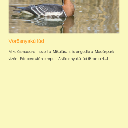
Vörösnyakú lúd
Mikulásmadarat hozott a Mikulás. El is engedte a Madárpark
vizén. Pár perc után elrepült. A vörösnyakú lúd (Branta r[...]