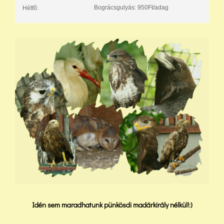
Bográcsgulyás: 950Ft/adag
Hétfő:
Idén sem maradhatunk pünkösdi madárkirály nélkül!:)