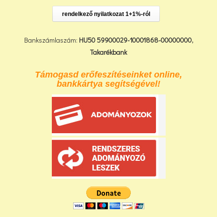
rendelkező nyilatkozat 1+1%-ról
Bankszámlaszám:
HU50 59900029-10001868-00000000,
Takarékbank
Támogasd erőfeszítéseinket online,
bankkártya segítségével!