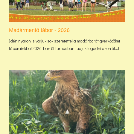
Madármentő tábor - 2026
Idén nyáron is várjuk sok szeretettel a madárbarát gyerkőcöket
táborainkba! 2026-ban öt turnusban tudjuk fogadni azon é[...]