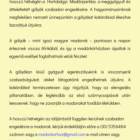
hosszú hétvégén a Hortobágyi Madárparkba, a meggyógyult és
átteleltetett gólyák szabadon engedésére. A hagyományainknak
megfelelően nemzeti ünnepünkön a gólyákat kokárdával ékesítve
bocsátjuk útjukra.
A gólyák – mint igazi magyar madarak – pontosan e napon
érkeznek vissza Afrikából, és így a madárkórházban ápoltak is
egyenlő eséllyel foglalhatnak velük fészket.
A gólyákon kívül gyógyult egerészölyveink is visszanyerik
szabadságukat, akiket látogatóink engedhetnek útjukra. A
kokárdákat természetesen úgy rögzítjük, hogy az elengedés
pillanatában, de legkésőbb az első szárnycsapások után
leessenek, hogy ne zavarják a madarakat további életükben.
A hosszú hétvégén az időjárástól függően kerülnek szabadon
engedésre a madarak, kérjük érdeklődjön előre a (30) 5356484
számon vagy a
madarkorhaz@gmail.com
e-mail címen vagy