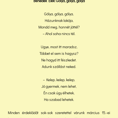
Benedek Elek: Gólya, gólya, gólya
Gólya, gólya, gólya,
Házunknak lakója,
Mondd meg, honnét jöttél?
– Ahol soha nincs tél.
Ugye, most itt maradsz,
Többet el sem is hagysz?
Ne hagyd itt fészkedet.
Adunk szállást neked.
– Kelep, kelep, kelep,
Jó gyermek, nem lehet,
Én csak úgy élhetek,
Ha szabad lehetek.
Minden érdeklődőt sok-sok szeretettel várunk március 15.-ei