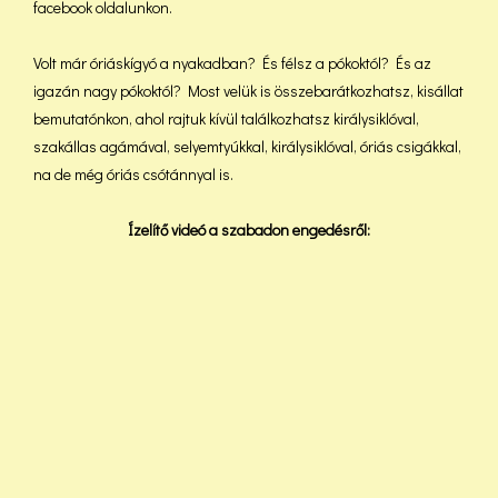
facebook oldalunkon.
Volt már óriáskígyó a nyakadban? És félsz a pókoktól? És az
igazán nagy pókoktól? Most velük is összebarátkozhatsz, kisállat
bemutatónkon, ahol rajtuk kívül találkozhatsz királysiklóval,
szakállas agámával, selyemtyúkkal, királysiklóval, óriás csigákkal,
na de még óriás csótánnyal is.
Ízelítő videó a szabadon engedésről: