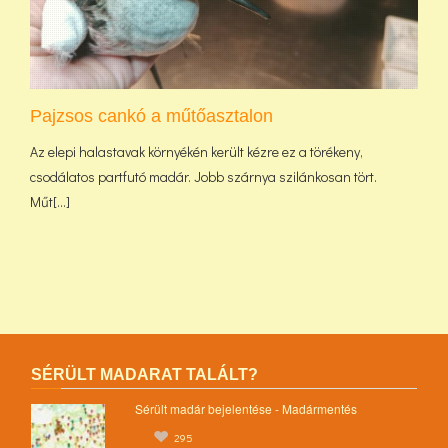
Pajzsos cankó a műtőasztalon
Az elepi halastavak környékén került kézre ez a törékeny,
csodálatos partfutó madár. Jobb szárnya szilánkosan tört.
Műt[...]
SÉRÜLT MADARAT TALÁLT?
Sérült madár bejelentése - Madármentés
295