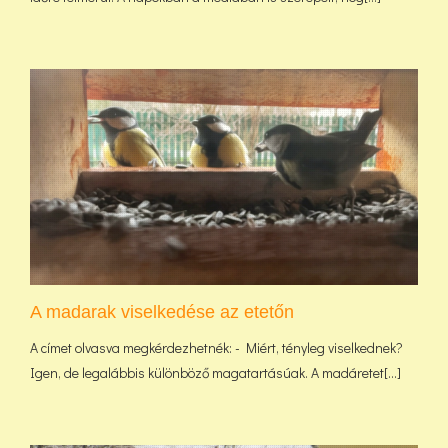
A madarak viselkedése az etetőn
A címet olvasva megkérdezhetnék: - Miért, tényleg viselkednek?
Igen, de legalábbis különböző magatartásúak. A madáretet[...]