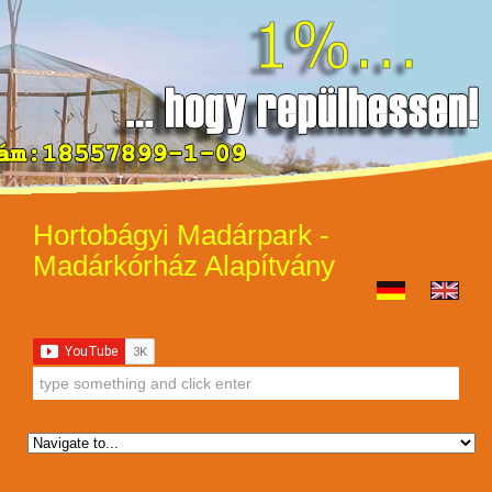
Hortobágyi Madárpark -
Madárkórház Alapítvány