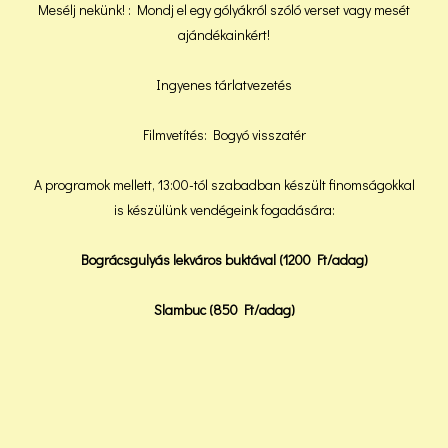
Mesélj nekünk! : Mondj el egy gólyákról szóló verset vagy mesét
ajándékainkért!
Ingyenes tárlatvezetés
Filmvetítés: Bogyó visszatér
A programok mellett, 13:00-tól szabadban készült finomságokkal
is készülünk vendégeink fogadására:
Bográcsgulyás lekváros buktával (1200 Ft/adag)
Slambuc (850 Ft/adag)