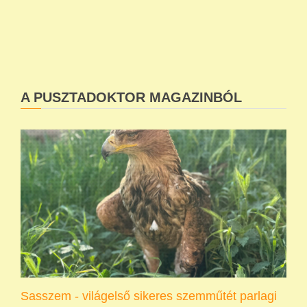
A PUSZTADOKTOR MAGAZINBÓL
Sasszem - világelső sikeres szemműtét parlagi