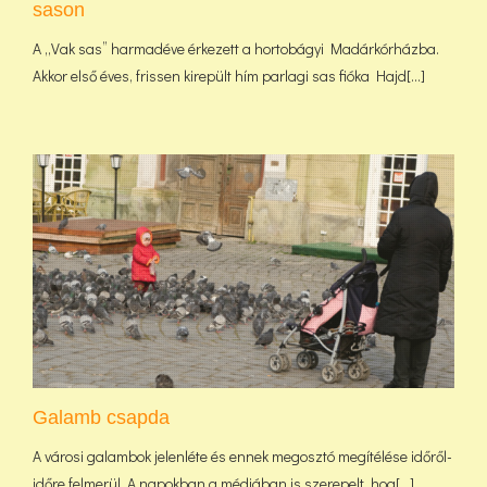
sason
A „Vak sas” harmadéve érkezett a hortobágyi Madárkórházba.
Akkor első éves, frissen kirepült hím parlagi sas fióka Hajd[...]
Galamb csapda
A városi galambok jelenléte és ennek megosztó megítélése időről-
időre felmerül. A napokban a médiában is szerepelt, hog[...]