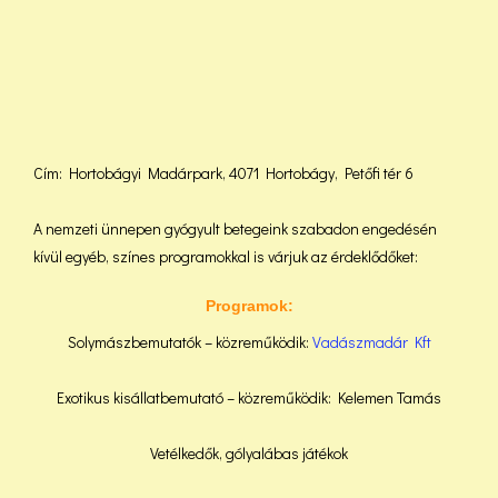
Cím: Hortobágyi Madárpark, 4071 Hortobágy, Petőfi tér 6
A nemzeti ünnepen gyógyult betegeink szabadon engedésén
kívül egyéb, színes programokkal is várjuk az érdeklődőket:
Programok:
Solymászbemutatók – közreműködik:
Vadászmadár Kft
Exotikus kisállatbemutató – közreműködik: Kelemen Tamás
Vetélkedők, gólyalábas játékok