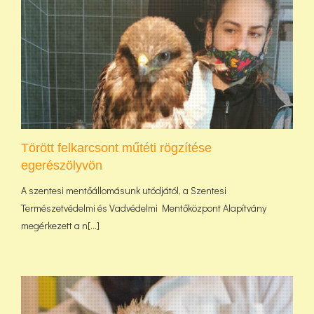
Törött felkarcsont műtéti rögzítése
egerészölyvön
A szentesi mentőállomásunk utódjától, a Szentesi
Természetvédelmi és Vadvédelmi Mentőközpont Alapítvány
megérkezett a n[...]