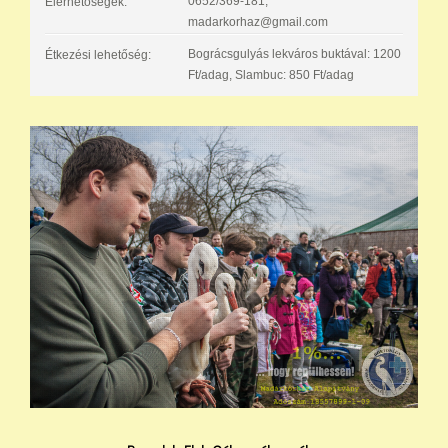
0652/369-181,
Elérhetőségek:
madarkorhaz@gmail.com
Bográcsgulyás lekváros buktával: 1200
Étkezési lehetőség:
Ft/adag, Slambuc: 850 Ft/adag