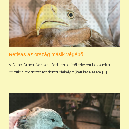
Rétisas az ország másik végéből
A Duna-Dráva Nemzeti Park területéről érkezett hozzánk a
páratlan ragadozó madár talpfekély műtéti kezelésére.[...]