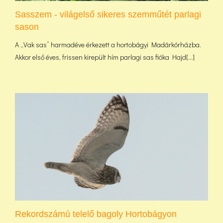
Sasszem - világelső sikeres szemműtét parlagi
sason
A „Vak sas” harmadéve érkezett a hortobágyi Madárkórházba.
Akkor első éves, frissen kirepült hím parlagi sas fióka Hajd[...]
Rekordszámú telelő bagoly Hortobágyon