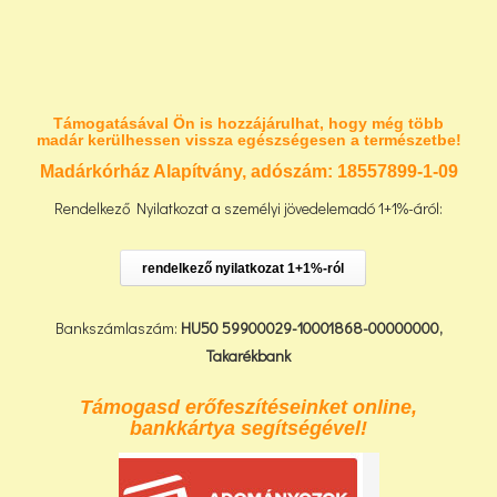
Támogatásával Ön is hozzájárulhat, hogy még több
madár kerülhessen vissza egészségesen a természetbe!
Madárkórház Alapítvány, adószám:
18557899-1-09
Rendelkező Nyilatkozat a személyi jövedelemadó 1+1%-áról:
rendelkező nyilatkozat 1+1%-ról
Bankszámlaszám:
HU50 59900029-10001868-00000000,
Takarékbank
Támogasd erőfeszítéseinket online,
bankkártya segítségével!