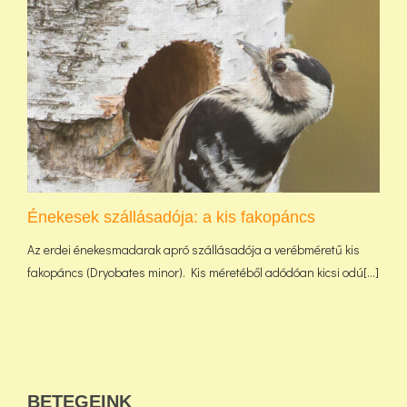
Énekesek szállásadója: a kis fakopáncs
Az erdei énekesmadarak apró szállásadója a verébméretű kis
fakopáncs (Dryobates minor). Kis méretéből adódóan kicsi odú[...]
BETEGEINK