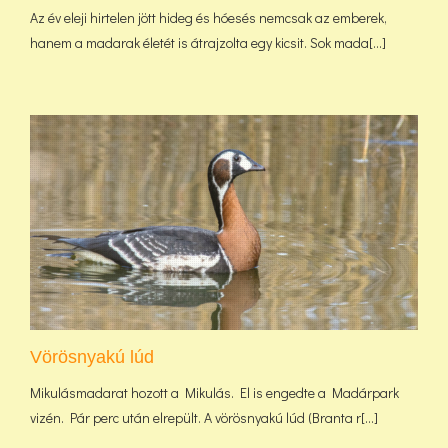
Az év eleji hirtelen jött hideg és hóesés nemcsak az emberek,
hanem a madarak életét is átrajzolta egy kicsit. Sok mada[...]
Vörösnyakú lúd
Mikulásmadarat hozott a Mikulás. El is engedte a Madárpark
vizén. Pár perc után elrepült. A vörösnyakú lúd (Branta r[...]