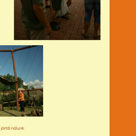
jártál nálunk: