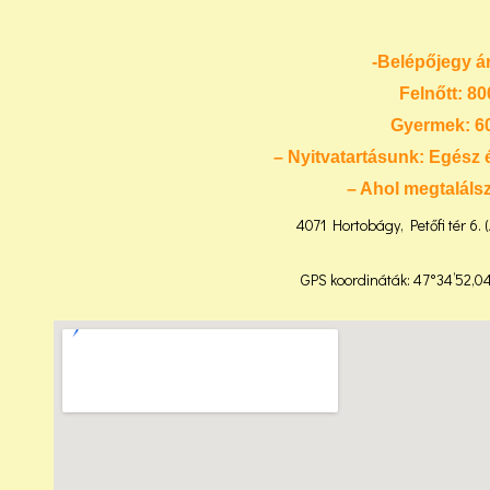
-Belépőjegy á
Felnőtt: 80
Gyermek: 60
– Nyitvatartásunk: Egész 
– Ahol megtaláls
4071 Hortobágy, Petőfi tér 6. 
GPS koordináták: 47°34’52,04