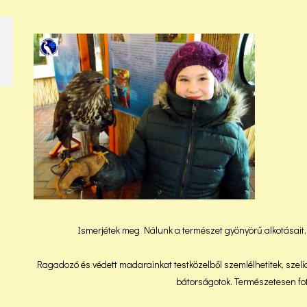
Ismerjétek meg Nálunk a természet gyönyörű alkotásait
Ragadozó és védett madarainkat testközelből szemlélhetitek, szelí
bátorságotok. Természetesen fot