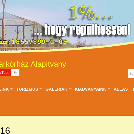
árkórház Alapítvány
EINK
TURIZMUS
GALÉRIÁK
KIADVÁNYAINK
ÁLLÁS
016