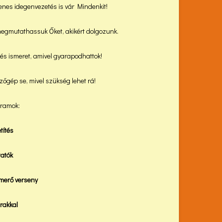
yenes idegenvezetés is vár Mindenkit!
egmutathassuk Őket, akikért dolgozunk.
és ismeret, amivel gyarapodhattok!
zőgép se, mivel szükség lehet rá!
ramok:
títés
atók
ismerő verseny
rakkal