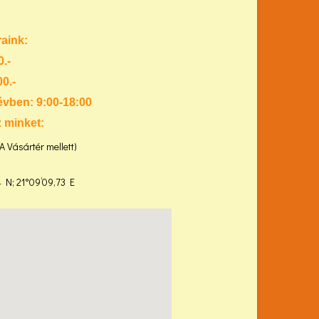
raink:
0.-
0.-
évben: 9:00-18:00
z minket:
(A Vásártér mellett)
 N; 21°09’09,73 E