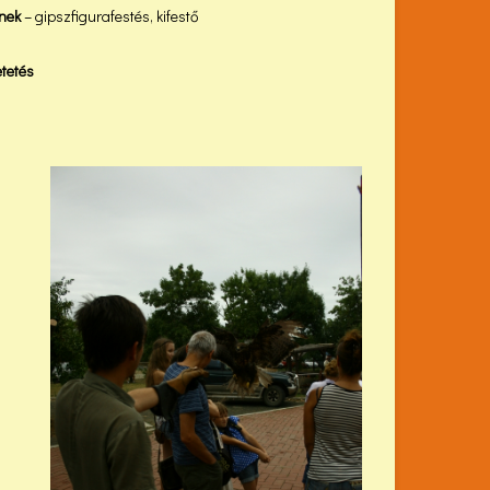
nek
– gipszfigurafestés, kifestő
etetés