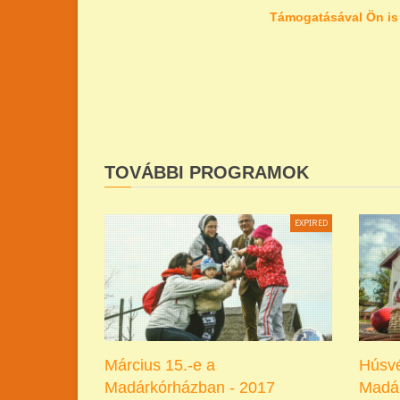
Támogatásával Ön is
TOVÁBBI PROGRAMOK
EXPIRED
Március 15.-e a
Húsvé
Madárkórházban - 2017
Madár