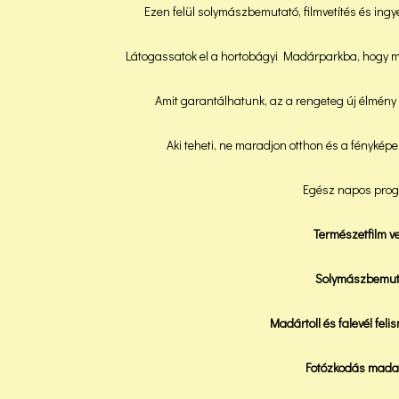
Ezen felül solymászbemutató, filmvetítés és ing
Látogassatok el a hortobágyi Madárparkba, hogy m
Amit garantálhatunk, az a rengeteg új élmény 
Aki teheti, ne maradjon otthon és a fényképe
Egész napos prog
Természetfilm ve
Solymászbemut
Madártoll és falevél fel
Fotózkodás mada