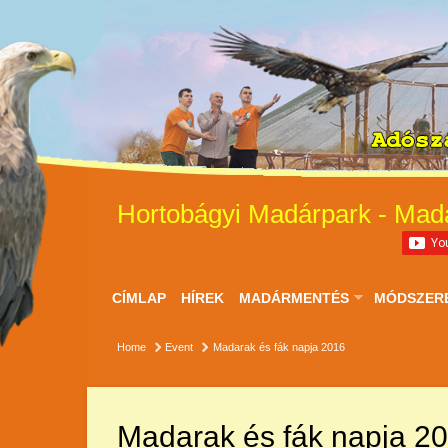
Hortobágyi Madárpark - Mad
CÍMLAP
HÍREK
MADÁRMENTÉS
MÓDSZER
Home
Event
Madarak és fák napja 2016
Madarak és fák napja 2