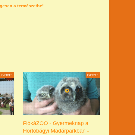
gesen a természetbe!
EXPIRED
EXPIRED
FiókáZOO - Gyermeknap a
Hortobágyi Madárparkban -