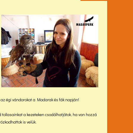
, az égi vándorokat a Madarak és fák napján!
d tollasainkat a kezeteken csodálhatjátok, ha van hozzá
ózkodhattok is velük.