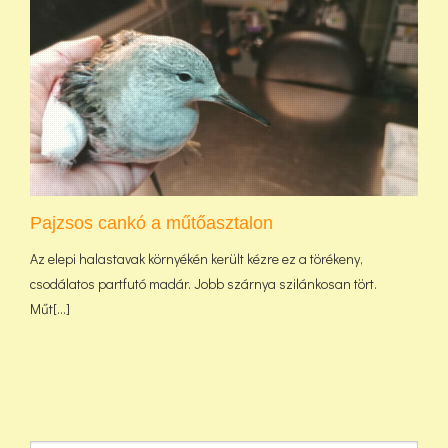
Pajzsos cankó a műtőasztalon
Az elepi halastavak környékén került kézre ez a törékeny,
csodálatos partfutó madár. Jobb szárnya szilánkosan tört.
Műt[...]