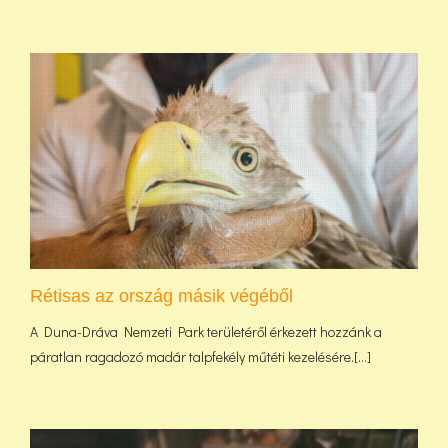
Rétisas az ország másik végéből
A Duna-Dráva Nemzeti Park területéről érkezett hozzánk a
páratlan ragadozó madár talpfekély műtéti kezelésére.[...]