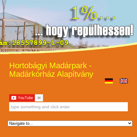
Hortobágyi Madárpark -
Madárkórház Alapítvány