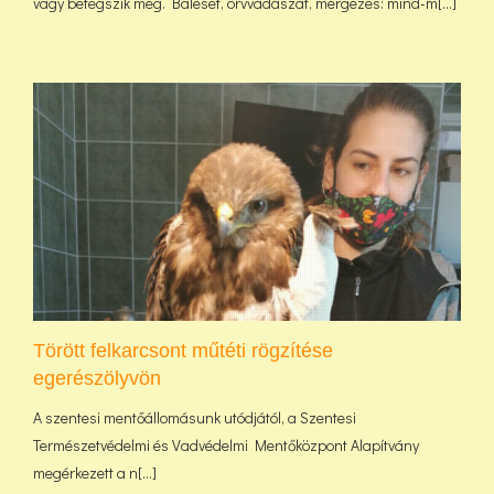
vagy betegszik meg. Baleset, orvvadászat, mérgezés: mind-m[...]
Törött felkarcsont műtéti rögzítése
egerészölyvön
A szentesi mentőállomásunk utódjától, a Szentesi
Természetvédelmi és Vadvédelmi Mentőközpont Alapítvány
megérkezett a n[...]