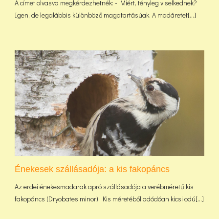
A címet olvasva megkérdezhetnék: - Miért, tényleg viselkednek?
Igen, de legalábbis különböző magatartásúak. A madáretet[...]
Énekesek szállásadója: a kis fakopáncs
Az erdei énekesmadarak apró szállásadója a verébméretű kis
fakopáncs (Dryobates minor). Kis méretéből adódóan kicsi odú[...]