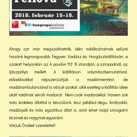
Ahogy azt már megszokhatták, idén találkozhatnak velünk
hazánk legrangosabb Fegyver, Vadász és Horgászkiállításán, a
szokott helyünkön, az A pavilon 113 B standján, a színpadnál, az
íjászpálya mellett. A kiállításon solymászbemutatóval,
előadásokkal népszerűsítjük a madármentést, de
madárambulanciával is várjuk azokat, akik esetleg a kiállítás ideje
alatt találnak sérült madarat. Nem csak madarakkal, hanem sok
más érdekes állattal is készülünk, lesz például degu, királysikló,
madárpók és más egzotikus állat is, amit lehet majd simogatni
kicsinek és nagynak egyaránt.
Várjuk Önöket szeretettel!