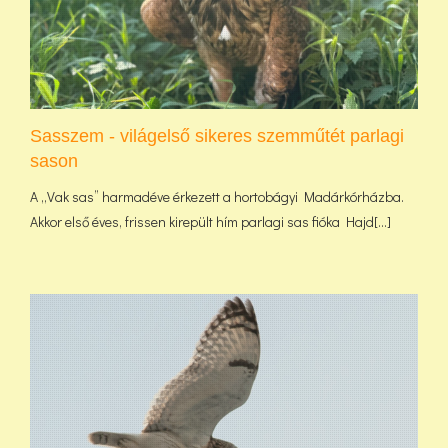
Sasszem - világelső sikeres szemműtét parlagi
sason
A „Vak sas” harmadéve érkezett a hortobágyi Madárkórházba.
Akkor első éves, frissen kirepült hím parlagi sas fióka Hajd[...]