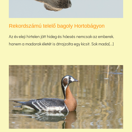
Rekordszámú telelő bagoly Hortobágyon
Az év eleji hirtelen jött hideg és hóesés nemcsak az emberek,
hanem a madarak életét is átrajzolta egy kicsit. Sok mada[...]