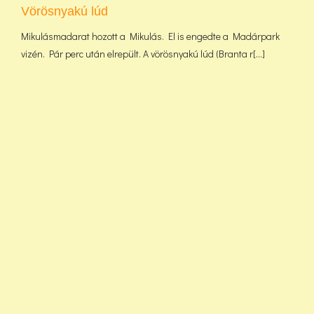
Vörösnyakú lúd
Mikulásmadarat hozott a Mikulás. El is engedte a Madárpark
vizén. Pár perc után elrepült. A vörösnyakú lúd (Branta r[...]