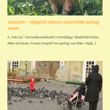
Sasszem - világelső sikeres szemműtét parlagi
sason
A „Vak sas” harmadéve érkezett a hortobágyi Madárkórházba.
Akkor első éves, frissen kirepült hím parlagi sas fióka Hajd[...]