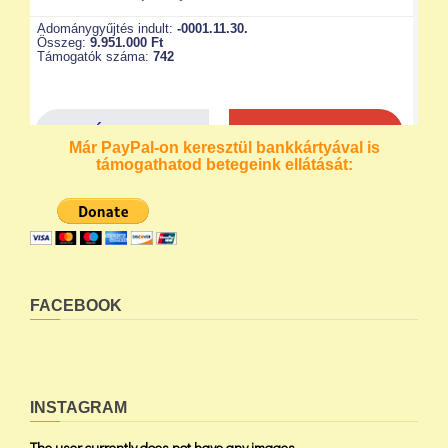
Már PayPal-on keresztül bankkártyával is
támogathatod betegeink ellátását:
FACEBOOK
INSTAGRAM
The user currently does not have any images...