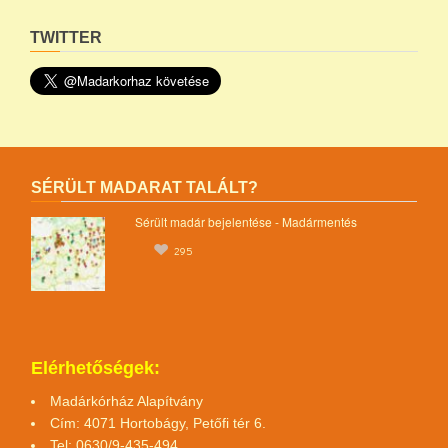
TWITTER
SÉRÜLT MADARAT TALÁLT?
Sérült madár bejelentése - Madármentés
295
Elérhetőségek:
Madárkórház Alapítvány
Cím: 4071 Hortobágy, Petőfi tér 6.
Tel: 0630/9-435-494