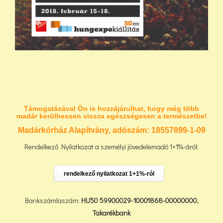
Támogatásával Ön is hozzájárulhat, hogy még több
madár kerülhessen vissza egészségesen a természetbe!
Madárkórház Alapítvány, adószám:
18557899-1-09
Rendelkező Nyilatkozat a személyi jövedelemadó 1+1%-áról:
rendelkező nyilatkozat 1+1%-ról
Bankszámlaszám:
HU50 59900029-10001868-00000000,
Takarékbank