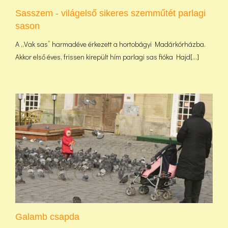
Sasszem - világelső sikeres szemműtét parlagi
sason
A „Vak sas” harmadéve érkezett a hortobágyi Madárkórházba.
Akkor első éves, frissen kirepült hím parlagi sas fióka Hajd[...]
Galamb csapda