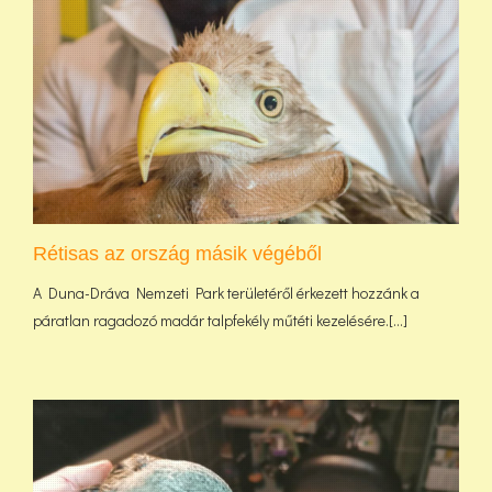
Rétisas az ország másik végéből
A Duna-Dráva Nemzeti Park területéről érkezett hozzánk a
páratlan ragadozó madár talpfekély műtéti kezelésére.[...]