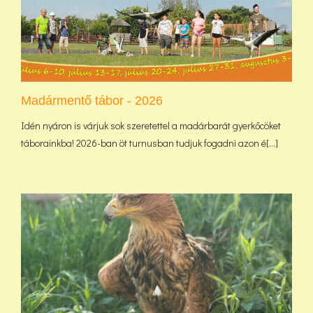
Madármentő tábor - 2026
Idén nyáron is várjuk sok szeretettel a madárbarát gyerkőcöket
táborainkba! 2026-ban öt turnusban tudjuk fogadni azon é[...]