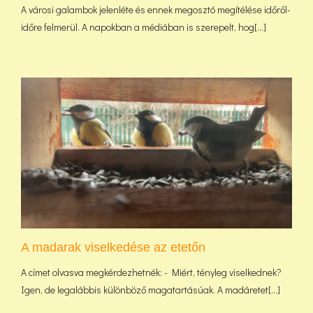
A városi galambok jelenléte és ennek megosztó megítélése időről-
időre felmerül. A napokban a médiában is szerepelt, hog[...]
A madarak viselkedése az etetőn
A címet olvasva megkérdezhetnék: - Miért, tényleg viselkednek?
Igen, de legalábbis különböző magatartásúak. A madáretet[...]