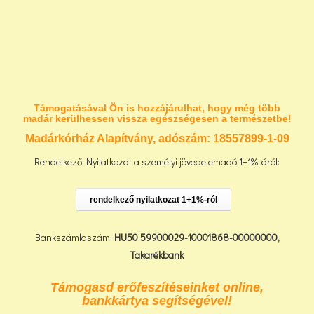
Támogatásával Ön is hozzájárulhat, hogy még több
madár kerülhessen vissza egészségesen a természetbe!
Madárkórház Alapítvány, adószám:
18557899-1-09
Rendelkező Nyilatkozat a személyi jövedelemadó 1+1%-áról:
rendelkező nyilatkozat 1+1%-ról
Bankszámlaszám:
HU50 59900029-10001868-00000000,
Takarékbank
Támogasd erőfeszítéseinket online,
bankkártya segítségével!