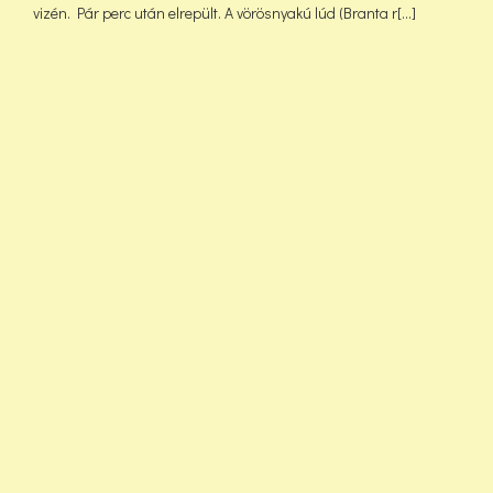
vizén. Pár perc után elrepült. A vörösnyakú lúd (Branta r[...]