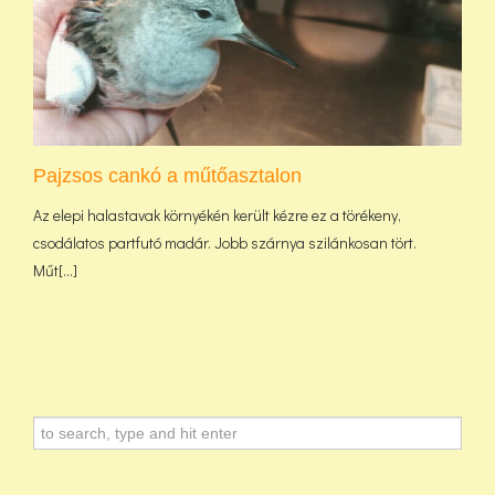
Pajzsos cankó a műtőasztalon
Az elepi halastavak környékén került kézre ez a törékeny,
csodálatos partfutó madár. Jobb szárnya szilánkosan tört.
Műt[...]