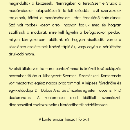
megindultak a képzések. Nemrégiben a TerepSzemle Stúdió a
madárvédelem alapvetéseiről tartott előadást civil szervezetek
tagjainak, főként a madárvédelem iránt érdeklődő fiataloknak.
Szó volt többek között arról, hogyan fogjuk meg és hogyan
szállítsuk a madarat, mire kell figyelni a befogásakor, például
milyen környezetben találtunk rá, hogyan viselkedik, van-e a
közelében csaléteknek kinéző táplálék, vagy egyéb a sérülésére
árulkodó nyom.
Az első állatorvosi kamarai pontszámmal is értékelt továbbképzés
november 16-án a Kihelyezett Szentesi Szemészeti Konferencia
volt megtartva egész napos programmal. A képzés fővédnöke és
egyik előadója Dr. Dobos András címzetes egyetemi docens, PhD
doctorandus. A konferencia alatt kiállított szemészeti
diagnosztikai eszközök voltak kipróbálhatók háziállatokon.
A konferencián készült fotók itt: