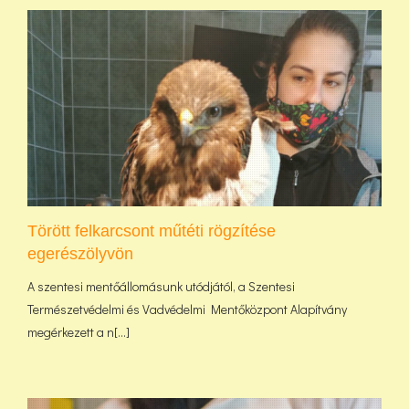
Törött felkarcsont műtéti rögzítése
egerészölyvön
A szentesi mentőállomásunk utódjától, a Szentesi
Természetvédelmi és Vadvédelmi Mentőközpont Alapítvány
megérkezett a n[...]