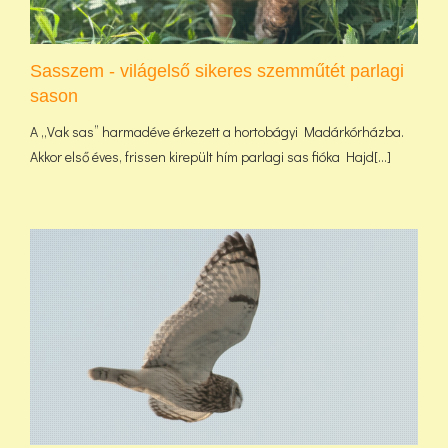
Sasszem - világelső sikeres szemműtét parlagi
sason
A „Vak sas” harmadéve érkezett a hortobágyi Madárkórházba.
Akkor első éves, frissen kirepült hím parlagi sas fióka Hajd[...]