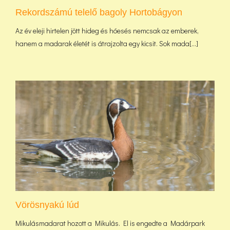
Rekordszámú telelő bagoly Hortobágyon
Az év eleji hirtelen jött hideg és hóesés nemcsak az emberek,
hanem a madarak életét is átrajzolta egy kicsit. Sok mada[...]
Vörösnyakú lúd
Mikulásmadarat hozott a Mikulás. El is engedte a Madárpark