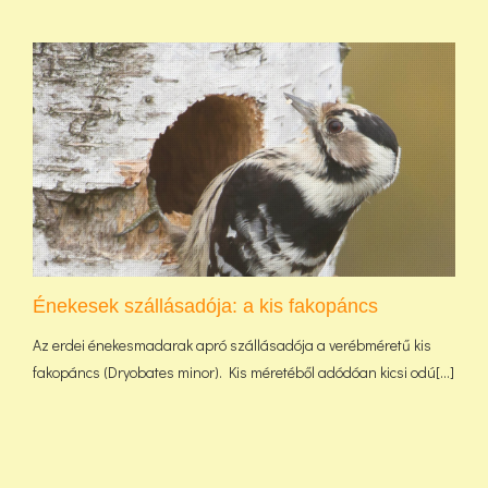
Énekesek szállásadója: a kis fakopáncs
Az erdei énekesmadarak apró szállásadója a verébméretű kis
fakopáncs (Dryobates minor). Kis méretéből adódóan kicsi odú[...]