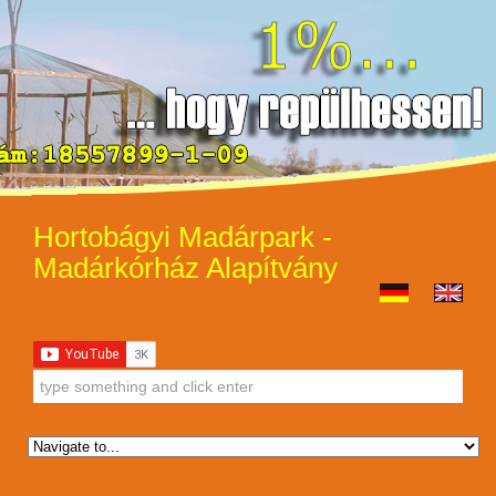
Hortobágyi Madárpark -
Madárkórház Alapítvány