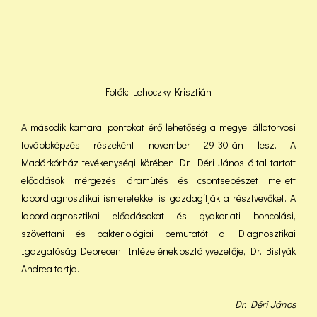
Fotók: Lehoczky Krisztián
A második kamarai pontokat érő lehetőség a megyei állatorvosi
továbbképzés részeként november 29-30-án lesz. A
Madárkórház tevékenységi körében Dr. Déri János által tartott
előadások mérgezés, áramütés és csontsebészet mellett
labordiagnosztikai ismeretekkel is gazdagítják a résztvevőket. A
labordiagnosztikai előadásokat és gyakorlati boncolási,
szövettani és bakteriológiai bemutatót a Diagnosztikai
Igazgatóság Debreceni Intézetének osztályvezetője, Dr. Bistyák
Andrea tartja.
Dr. Déri János