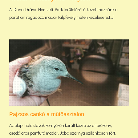
A Duna-Dráva Nemzeti Park területéről érkezett hozzánk a
páratlan ragadozó madár talpfekély műtéti kezelésére.[...]
Pajzsos cankó a műtőasztalon
Az elepi halastavak környékén került kézre ez a törékeny,
csodálatos partfutó madár. Jobb szárnya szilánkosan tört.