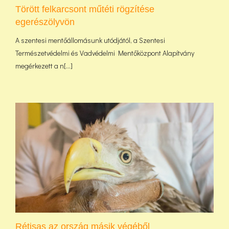
Törött felkarcsont műtéti rögzítése
egerészölyvön
A szentesi mentőállomásunk utódjától, a Szentesi
Természetvédelmi és Vadvédelmi Mentőközpont Alapítvány
megérkezett a n[...]
Rétisas az ország másik végéből