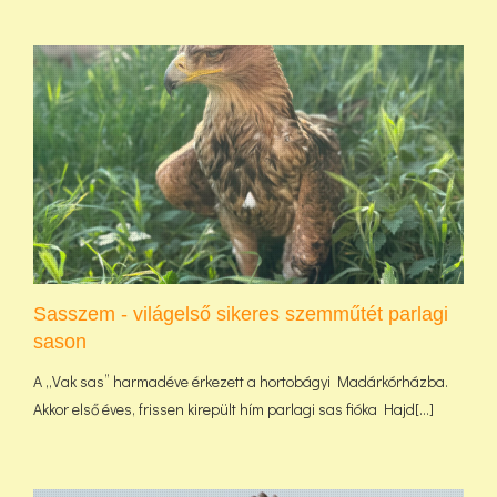
Sasszem - világelső sikeres szemműtét parlagi
sason
A „Vak sas” harmadéve érkezett a hortobágyi Madárkórházba.
Akkor első éves, frissen kirepült hím parlagi sas fióka Hajd[...]