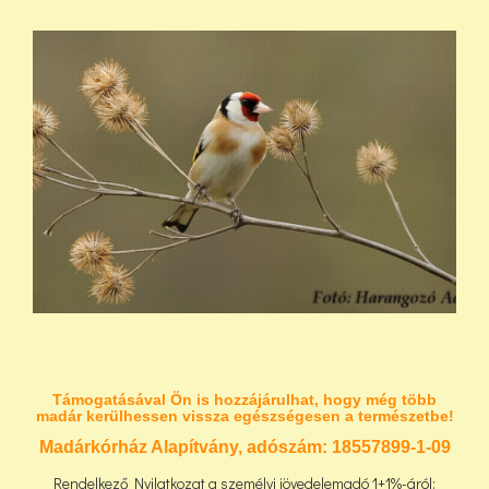
Támogatásával Ön is hozzájárulhat, hogy még több
madár kerülhessen vissza egészségesen a természetbe!
Madárkórház Alapítvány, adószám:
18557899-1-09
Rendelkező Nyilatkozat a személyi jövedelemadó 1+1%-áról: