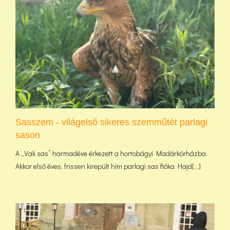
Sasszem - világelső sikeres szemműtét parlagi
sason
A „Vak sas” harmadéve érkezett a hortobágyi Madárkórházba.
Akkor első éves, frissen kirepült hím parlagi sas fióka Hajd[...]