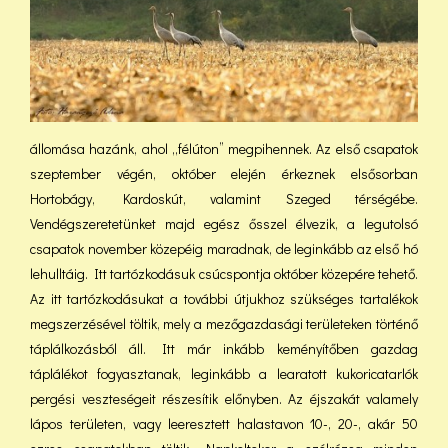
állomása hazánk, ahol „félúton” megpihennek. Az első csapatok
szeptember végén, október elején érkeznek elsősorban
Hortobágy, Kardoskút, valamint Szeged térségébe.
Vendégszeretetünket majd egész ősszel élvezik, a legutolsó
csapatok november közepéig maradnak, de leginkább az első hó
lehulltáig. Itt tartózkodásuk csúcspontja október közepére tehető.
Az itt tartózkodásukat a további útjukhoz szükséges tartalékok
megszerzésével töltik, mely a mezőgazdasági területeken történő
táplálkozásból áll. Itt már inkább keményítőben gazdag
táplálékot fogyasztanak, leginkább a learatott kukoricatarlók
pergési veszteségeit részesítik előnyben. Az éjszakát valamely
lápos területen, vagy leeresztett halastavon 10-, 20-, akár 50