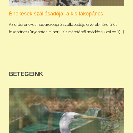
Énekesek szállásadója: a kis fakopáncs
Az erdei énekesmadarak apró szállásadója a verébméretű kis
fakopáncs (Dryobates minor). Kis méretéből adódóan kicsi odú[...]
BETEGEINK