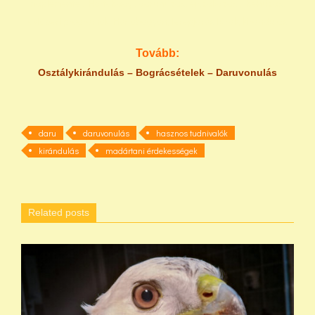
naplemente , Hortobágy , daruhúzás, éjszakázás , behúzás,
októberi programok Hortobágyon, terepjárós túrák, kirándulás
Tovább:
Osztálykirándulás –
Bográcsételek
–
Daruvonulás
daru
daruvonulás
hasznos tudnivalók
kirándulás
madártani érdekességek
Related posts