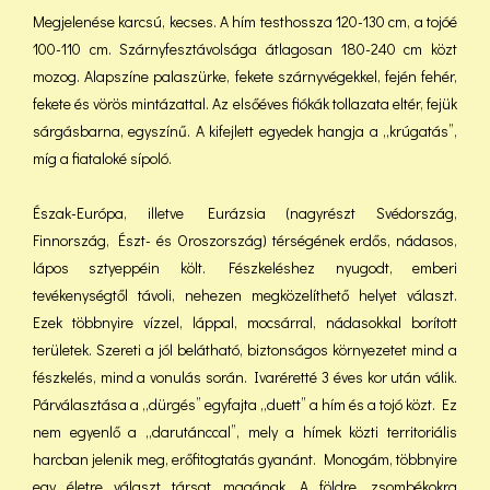
Megjelenése karcsú, kecses. A hím testhossza 120-130 cm, a tojóé
100-110 cm. Szárnyfesztávolsága átlagosan 180-240 cm közt
mozog. Alapszíne palaszürke, fekete szárnyvégekkel, fején fehér,
fekete és vörös mintázattal. Az elsőéves fiókák tollazata eltér, fejük
sárgásbarna, egyszínű. A kifejlett egyedek hangja a „krúgatás”,
míg a fiataloké sípoló.
Észak-Európa, illetve Eurázsia (nagyrészt Svédország,
Finnország, Észt- és Oroszország) térségének erdős, nádasos,
lápos sztyeppéin költ. Fészkeléshez nyugodt, emberi
tevékenységtől távoli, nehezen megközelíthető helyet választ.
Ezek többnyire vízzel, láppal, mocsárral, nádasokkal borított
területek. Szereti a jól belátható, biztonságos környezetet mind a
fészkelés, mind a vonulás során. Ivaréretté 3 éves kor után válik.
Párválasztása a „dürgés” egyfajta „duett” a hím és a tojó közt. Ez
nem egyenlő a „darutánccal”, mely a hímek közti territoriális
harcban jelenik meg, erőfitogtatás gyanánt. Monogám, többnyire
egy életre választ társat magának. A földre, zsombékokra