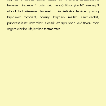
helyezett fészkébe 4 tojást rak, melyből többnyire 1-2, esetleg 3
utódot tud sikeresen felnevelni. Fészkeléskor fehérje gazdag
táplálékot fogyaszt, növényi hajtások mellett kisemlősöket,
puhatestűeket, rovarokat is eszik. Az áprilisban kelő fiókák nyár
végére elérik a kifejlett kori testméretet.