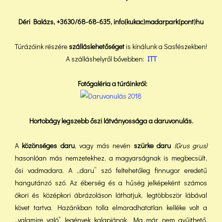
Déri Balázs, +3630/68-68-635, info(kukac)madarpark(pont)hu
Túrázóink részére
szálláslehetőséget
is kínálunk a Sasfészekben!
A szálláshelyről bővebben:
ITT
Fotógaléria a túráinkról:
Hortobágy legszebb őszi látványossága a daruvonulás.
A
közönséges daru
, vagy más nevén
szürke daru
(Grus grus)
hasonlóan más nemzetekhez, a magyarságnak is megbecsült,
ősi vadmadara. A „daru” szó feltehetőleg finnugor eredetű
hangutánzó szó. Az éberség és a hűség jelképeként számos
ókori és középkori ábrázoláson láthatjuk, legtöbbször lábával
követ tartva. Hazánkban tolla elmaradhatatlan kelléke volt a
„valamire való” legények kalapjának. Ma már nem gyűjthető,