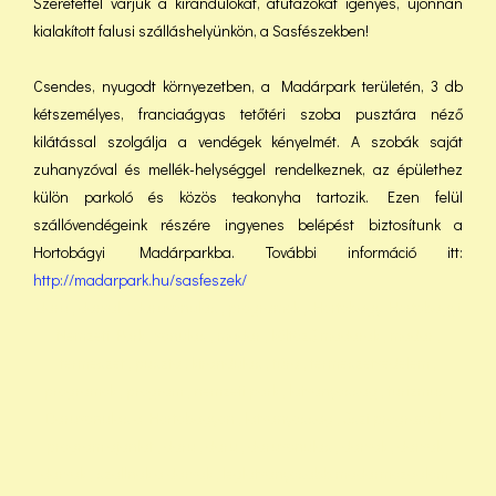
Szeretettel várjuk a kirándulókat, átutazókat igényes, újonnan
kialakított falusi szálláshelyünkön, a Sasfészekben!
Csendes, nyugodt környezetben, a Madárpark területén, 3 db
kétszemélyes, franciaágyas tetőtéri szoba pusztára néző
kilátással szolgálja a vendégek kényelmét. A szobák saját
zuhanyzóval és mellék-helységgel rendelkeznek, az épülethez
külön parkoló és közös teakonyha tartozik. Ezen felül
szállóvendégeink részére ingyenes belépést biztosítunk a
Hortobágyi Madárparkba. További információ itt:
http://madarpark.hu/sasfeszek/
daru , darvak , daruvonulás , programok , Hortobágy Hortobágyi
Nemzeti Park , vonulás , madár , költöző madarak , madár ,
természet , puszta , kirándulás , túra , természetvédelem ,
programok , program , nemzeti park , látványosság , turizmus ,
Daruvonulás a Hortobágyon , látványosság , őszi programok ,
program ajánlat , daru , daru , daruvonulás , darvak , darvak ,
darvak , szállnak a darvak , leglátványosabb madármozgalom ,