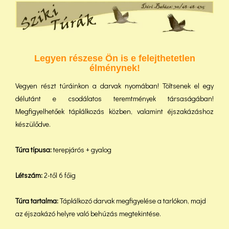
Legyen részese Ön is e felejthetetlen
élménynek!
Vegyen részt túráinkon a darvak nyomában! Töltsenek el egy
délutánt e csodálatos teremtmények társaságában!
Megfigyelhetőek táplálkozás közben, valamint éjszakázáshoz
készülődve.
Túra típusa:
terepjárós + gyalog
Létszám:
2-től 6 főig
Túra tartalma:
Táplálkozó darvak megfigyelése a tarlókon, majd
az éjszakázó helyre való behúzás megtekintése.