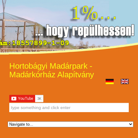
Hortobágyi Madárpark -
Madárkórház Alapítvány