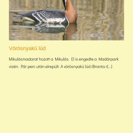
Vörösnyakú lúd
Mikulásmadarat hozott a Mikulás. El is engedte a Madárpark
vizén. Pár perc után elrepült. A vörösnyakú lúd (Branta r[...]