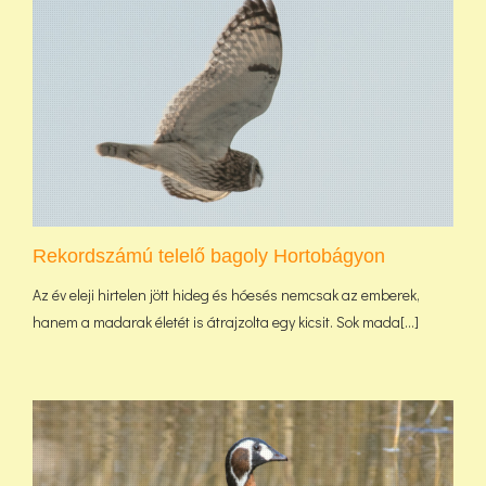
Rekordszámú telelő bagoly Hortobágyon
Az év eleji hirtelen jött hideg és hóesés nemcsak az emberek,
hanem a madarak életét is átrajzolta egy kicsit. Sok mada[...]