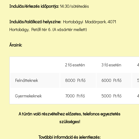
Indulás/érkezés időpontja:
14:30/sötétedés
Indulás/találkozó helyszíne:
Hortobágyi Madárpark, 4071
Hortobágy, Petőfi tér 6. (A vásártér mellett)
Áraink:
2 fő esetén
3 fő esetén
4
Felnőtteknek
8000 Ft/fő
6000 Ft/fő
Gyermekeknek
7000 Ft/fő
5000 Ft/fő
A túrán való részvételhez előzetes, telefonos egyeztetés
szükséges!
További információ és jelentkezés: