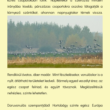
ezres csapatokban töltik. Napkeltekor a szélrózsa minden
irányába kisebb, párszázas csoportokra oszolva látogatják a
környező szántókat, ahonnan napnyugtakor térnek
vissza.
Rendkívül óvatos, éber madár. Mint fészkelésekor, vonuláskor is a
nyílt, átlátható területeket kedveli. Bármely egyed veszélyt érez, az
egész csapat felriad, és együtt távoznak. Megközelítésük
nehézkes, szinte lehetetlen.
Daruvonulás szempontjából Hortobágy szinte egész Európa