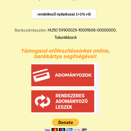
rendelkező nyilatkozat 1+1%-ról
Bankszámlaszám:
HU50 59900029-10001868-00000000,
Takarékbank
Támogasd erőfeszítéseinket online,
bankkártya segítségével!