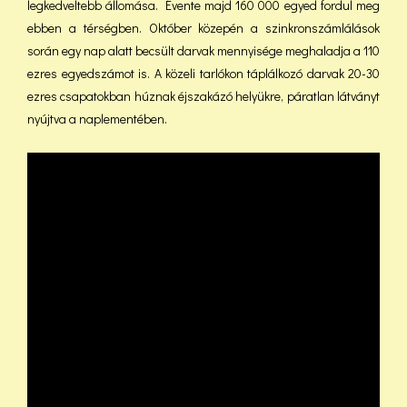
legkedveltebb állomása. Évente majd 160 000 egyed fordul meg
ebben a térségben. Október közepén a szinkronszámlálások
során egy nap alatt becsült darvak mennyisége meghaladja a 110
ezres egyedszámot is. A közeli tarlókon táplálkozó darvak 20-30
ezres csapatokban húznak éjszakázó helyükre, páratlan látványt
nyújtva a naplementében.