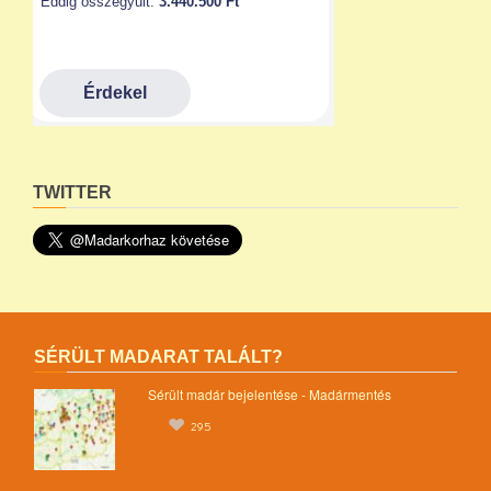
TWITTER
SÉRÜLT MADARAT TALÁLT?
Sérült madár bejelentése - Madármentés
295