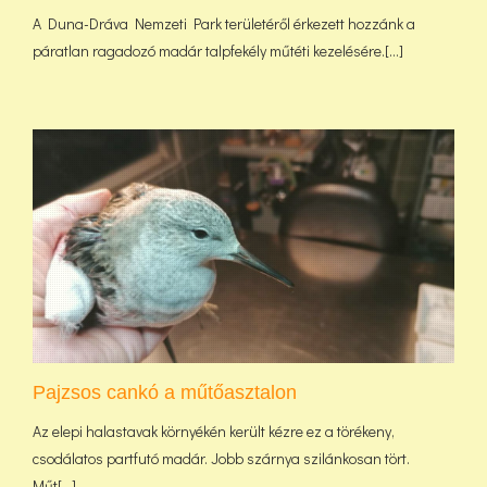
A Duna-Dráva Nemzeti Park területéről érkezett hozzánk a
páratlan ragadozó madár talpfekély műtéti kezelésére.[...]
Pajzsos cankó a műtőasztalon
Az elepi halastavak környékén került kézre ez a törékeny,
csodálatos partfutó madár. Jobb szárnya szilánkosan tört.
Műt[...]