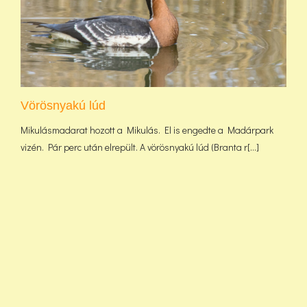
Vörösnyakú lúd
Mikulásmadarat hozott a Mikulás. El is engedte a Madárpark
vizén. Pár perc után elrepült. A vörösnyakú lúd (Branta r[...]