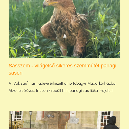
Sasszem - világelső sikeres szemműtét parlagi
sason
A „Vak sas” harmadéve érkezett a hortobágyi Madárkórházba.
Akkor első éves, frissen kirepült hím parlagi sas fióka Hajd[...]