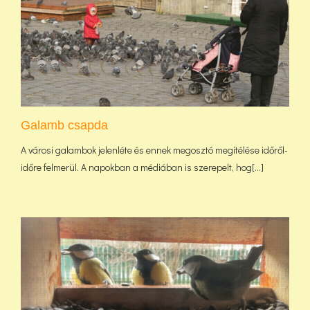
Galamb csapda
A városi galambok jelenléte és ennek megosztó megítélése időről-
időre felmerül. A napokban a médiában is szerepelt, hog[...]