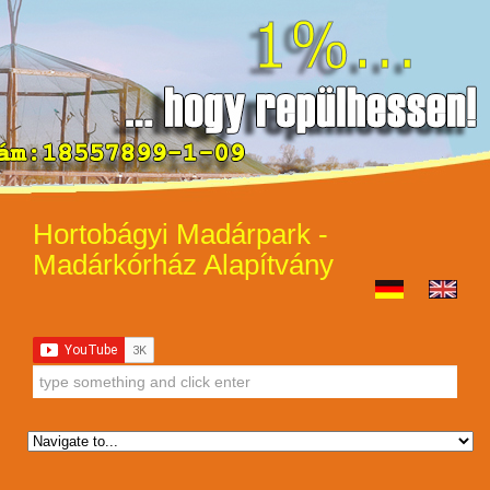
Hortobágyi Madárpark -
Madárkórház Alapítvány