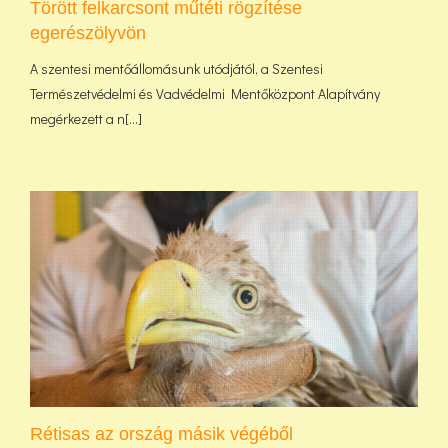
Törött felkarcsont műtéti rögzítése
egerészölyvön
A szentesi mentőállomásunk utódjától, a Szentesi
Természetvédelmi és Vadvédelmi Mentőközpont Alapítvány
megérkezett a n[...]
Rétisas az ország másik végéből