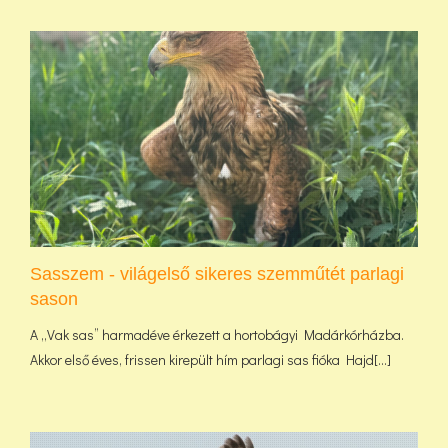
Sasszem - világelső sikeres szemműtét parlagi
sason
A „Vak sas” harmadéve érkezett a hortobágyi Madárkórházba.
Akkor első éves, frissen kirepült hím parlagi sas fióka Hajd[...]