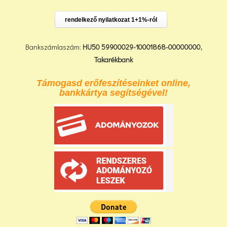
rendelkező nyilatkozat 1+1%-ról
Bankszámlaszám:
HU50 59900029-10001868-00000000,
Takarékbank
Támogasd erőfeszítéseinket online,
bankkártya segítségével!