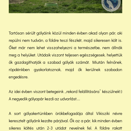
Tartósan sérült gólyáink közül minden évben akad olyan pár, aki
repülni nem tudván, a földre teszi fészkét, majd sikeresen költ is.
Őket már nem lehet visszahelyezni a természetbe, nem állnák
meg a helyüket. Utódaik viszont teljesen egészségesek, helyettük
ők gazdagíthatják a szabad gólyák számát. Miután felnőnek,
röpdénkben gyakorlatoznak, majd ők kerülnek szabadon
engedésre.
Az idei évben viszont betegeink „rekord felállítására” készülnek!:)
A negyedik gólyapár kezdi az udvarlást….
A sort gólyakertünkben örökbefogadója által Vikisziki névre
keresztelt gólyánk kezdte párjával. Ők az a pár, kik minden évben
sikeres költés után 2-3 utódot nevelnek fel. A földre rakott