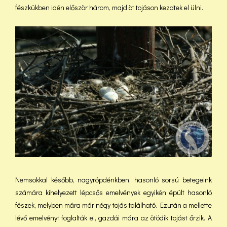
fészkükben idén először három, majd öt tojáson kezdtek el ülni.
Nemsokkal később, nagyröpdénkben, hasonló sorsú betegeink
számára kihelyezett lépcsős emelvények egyikén épült hasonló
fészek, melyben mára már négy tojás található. Ezután a mellette
lévő emelvényt foglalták el, gazdái mára az ötödik tojást őrzik. A