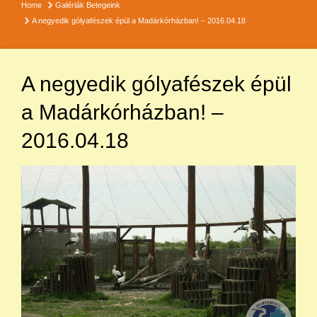
Home
Galériák
Betegeink
A negyedik gólyafészek épül a Madárkórházban! – 2016.04.18
A negyedik gólyafészek épül
a Madárkórházban! –
2016.04.18