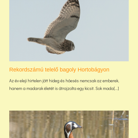
Rekordszámú telelő bagoly Hortobágyon
Az év eleji hirtelen jött hideg és hóesés nemcsak az emberek,
hanem a madarak életét is átrajzolta egy kicsit. Sok mada[...]