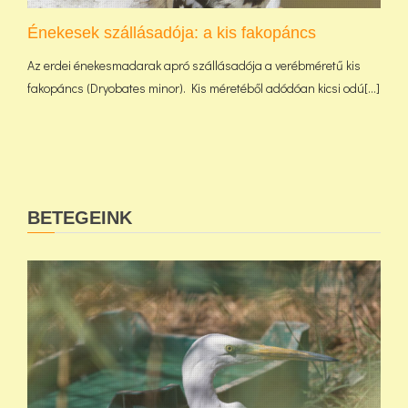
Énekesek szállásadója: a kis fakopáncs
Az erdei énekesmadarak apró szállásadója a verébméretű kis
fakopáncs (Dryobates minor). Kis méretéből adódóan kicsi odú[...]
BETEGEINK